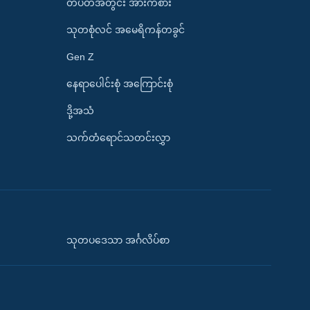
တပတ်အတွင်း အားကစား
သုတစုံလင် အမေရိကန်တခွင်
Gen Z
နေရာပေါင်းစုံ အကြောင်းစုံ
ဒို့အသံ
သက်တံရောင်သတင်းလွှာ
သုတပဒေသာ အင်္ဂလိပ်စာ