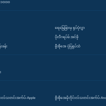
၀-၁၀း၀၀
ရေမြေခြားမှ ရုပ်ပုံလွှာ
ပိုလီဂရပ်ဖ်.အင်ဖို
်းခန်း
ဗွီအိုအေ ပုံပြရုပ်သံ
း
ိုင်းလ်သတင်းအက်ပ်-Apple
ဗွီအိုအေမိုဘိုင်းလ်သတင်းအက်ပ်-An