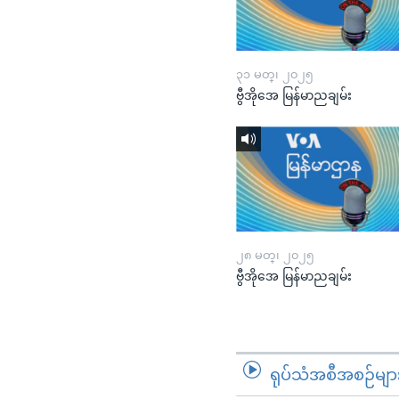
၃၁ မတ္၊ ၂၀၂၅
ဗွီအိုအေ မြန်မာညချမ်း
၂၈ မတ္၊ ၂၀၂၅
ဗွီအိုအေ မြန်မာညချမ်း
ရုပ်သံအစီအစဉ်မျာ