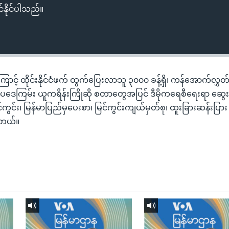
်နိုင်ပါသည်။
ြောင့် ထိုင်းနိုင်ငံဖက် ထွက်ပြေးလာသူ ၃၀၀၀ ခန့်ရှိ၊ ကန်အောက်လွှ
ကြမ်း ယူကရိန်းကြိုဆို စတာတွေအပြင် ဒီမိုကရေစီရေးရာ ဆွေး
မြင်ကွင်း၊ မြန်မာပြည်မှပေးစာ၊ မြင်ကွင်းကျယ်မှတ်စု၊ ထူးခြားဆန်းပြ
ါတယ်။