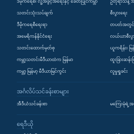
ဒီမိုကရေစီ၊ လူ့အခွင့်အရေးနှင့် ခေတ်ပြိုင်ကမ္ဘာ
ဥတုရာသီနဲ့ 
သတင်းသုံးသပ်ချက်
စီးပွားရေး
ဒီမိုကရေစီရေးရာ
တပတ်အတွင်
အမေရိကန်နိုင်ငံရေး
လယ်ယာစီးပွ
သတင်းထောက်မှတ်စု
ယူကရိန်း၊ မြန
ကမ္ဘာ့သတင်းမီဒီယာထဲက မြန်မာ
ထူးခြားဆန်း
ကမ္ဘာ့ မြန်မာ့ မီဒီယာမြင်ကွင်း
လူမှုရှုခင်း
အင်္ဂလိပ်သင်ခန်းစာများ
အီဒီယံသင်ခန်းစာ
မကြေးမုံရဲ့အင
ရေဒီယို