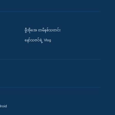
ဗွီအိုအေ တမိနစ်သတင်း
နော်သဇင်ရဲ့ Vlog
droid