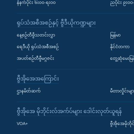
နံနက်ပိုင်း ၆း၀၀-ရး၀၀
ညပိုင်း ၉း၀
ရုပ်သံအစီအစဉ်နှင့် ဗွီဒီယိုကဏ္ဍများ
နေ့စဉ်တီဗွီသတင်းလွှာ
မြန်မာ
ရေဒီယို ရုပ်သံအစီအစဉ်
နိုင်ငံတကာ
အပတ်စဉ်တီဗွီမဂ္ဂဇင်း
တွေ့ဆုံမေးမြန
ဗွီအိုအေအကြောင်း
ဌာနမိတ်ဆက်
မီတာလှိုင်းမျာ
ဗွီအိုအေ မိုဘိုင်းလ်အက်ပ်များ ဒေါင်းလုတ်ယူရန်
Learning English
VOA+
ဗွီအိုအေမိုဘ
ဗွီအိုအေ လူမှုကွန်ယက်များ