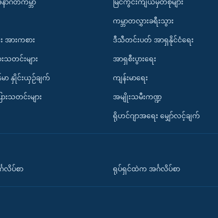
အနာဂတ်ကမ္ဘာ
မြင်ကွင်းကျယ်မှတ်စုများ
ကမ္ဘာတလွှားခရီးသွား
း အားကစား
ဒီသီတင်းပတ် အာရှနိုင်ငံရေး
ားသတင်းများ
အာရှစီးပွားရေး
်မာ နှိုင်းယှဉ်ချက်
ကျန်းမာရေး
ပြားသတင်းများ
အမျိုးသမီးကဏ္ဍ
ရိုဟင်ဂျာအရေး မျှော်လင့်ချက်
်္ဂလိပ်စာ
ရုပ်ရှင်ထဲက အင်္ဂလိပ်စာ