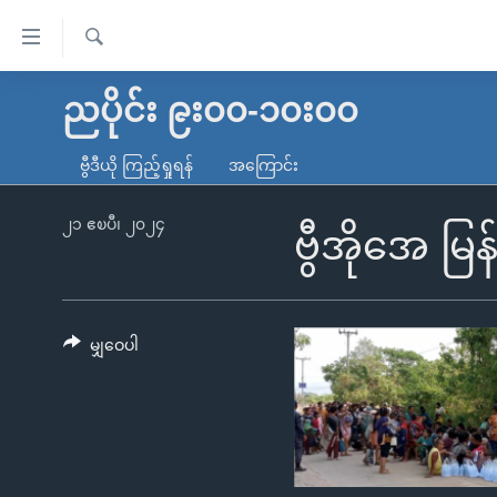
သုံး
ရ
ရှာဖွေ
လွယ်ကူ
မူလစာမျက်နှာ
ညပိုင်း ၉း၀၀-၁၀း၀၀
ရ
စေ
မြန်မာ
လာ
ဗွီဒီယို ကြည့်ရှုရန်
အကြောင်း
သည့်
ဒ်
ကမ္ဘာ့သတင်းများ
Link
ဗွီဒီယို
နိုင်ငံတကာ
၂၁ ဧၿပီ၊ ၂၀၂၄
ဗွီအိုအေ မြ
များ
သတင်းလွတ်လပ်ခွင့်
အမေရိကန်
ပင်မ
ရပ်ဝန်းတခု လမ်းတခု အလွန်
တရုတ်
အကြောင်းအရာ
အင်္ဂလိပ်စာလေ့လာမယ်
အစ္စရေး-ပါလက်စတိုင်း
မျှဝေပါ
သို့
အပတ်စဉ်ကဏ္ဍများ
အမေရိကန်သုံးအီဒီယံ
ကျော်
ကြည့်
ရေဒီယိုနှင့်ရုပ်သံ အချက်အလက်များ
မကြေးမုံရဲ့ အင်္ဂလိပ်စာ
ရေဒီယို
ရန်
ရေဒီယို/တီဗွီအစီအစဉ်
ရုပ်ရှင်ထဲက အင်္ဂလိပ်စာ
တီဗွီ
ပင်မ