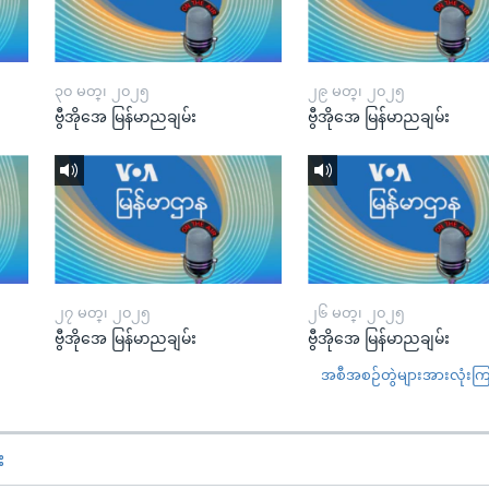
၃၀ မတ္၊ ၂၀၂၅
၂၉ မတ္၊ ၂၀၂၅
ဗွီအိုအေ မြန်မာညချမ်း
ဗွီအိုအေ မြန်မာညချမ်း
၂၇ မတ္၊ ၂၀၂၅
၂၆ မတ္၊ ၂၀၂၅
ဗွီအိုအေ မြန်မာညချမ်း
ဗွီအိုအေ မြန်မာညချမ်း
အစီအစဉ်တွဲများအားလုံးကြည့
း