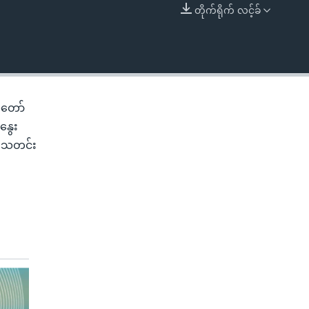
တိုက်ရိုက် လင့်ခ်
EMBED
တ်တော်
နွေး
ား သတင်း