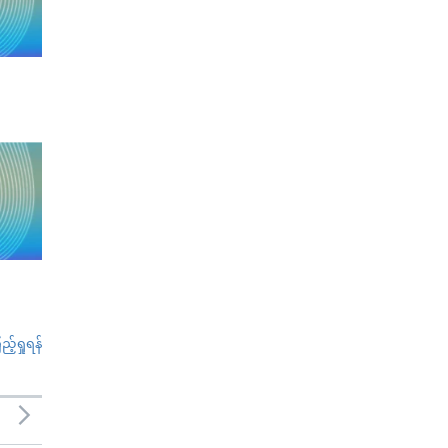
်ရှုရန်