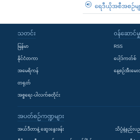
ရေဒီယိုအစီအစဉ်မျ
သတင်း
၀န်ဆောင်မှ
မြန်မာ
RSS
နိုင်ငံတကာ
ပေါ့ဒ်ကတ်စ်
အမေရိကန်
နေ့စဉ်အီးမေ
တရုတ်
အစ္စရေး-ပါလက်စတိုင်း
အပတ်စဉ်ကဏ္ဍများ
အယ်ဒီတာနဲ့ ဆွေးနွေးခန်း
သိပ္ပံနဲ့နည်း