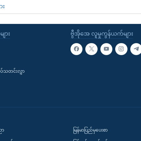
ား
ုများ
ဗွီအိုအေ လူမှုကွန်ယက်များ
းလ်သတင်းလွှာ
ပညာ
မြန်မာပြည်မှပေးစာ