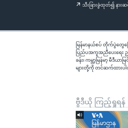
သုတပဒေသာ အင်္ဂလိပ်စာ
အ
သီးခြားခွဲထုတ်၍ နားဆင
ညွန်း
စာမျက်နှာ
သို့
ကျော်
ကြည့်
မြန်မာနယ်စပ် တိုက်ပွဲတွေက
ရန်
ပြည်ပအကူအညီပေးရေး ဥပဒေ
ရှာဖွေ
ခန်း၊ ကမ္ဘာ့မြန်မာ့ မီဒီယာ
ရန်
များတို့ကို တင်ဆက်ထားပ
နေရာ
သို့
ကျော်
ရန်
ဗွီဒီယို ကြည့်ရှုရန်