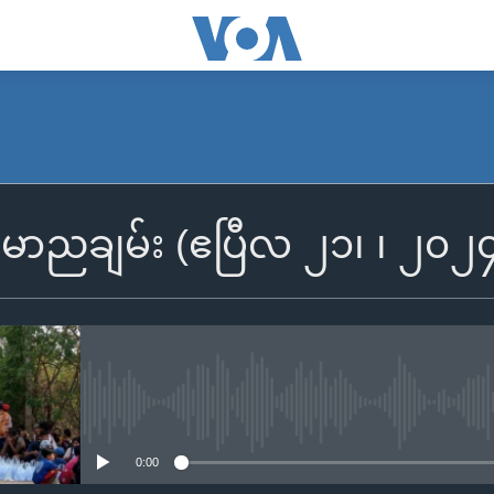
SUBSCRIBE
န်မာညချမ်း (ဧပြီလ ၂၁၊ ၊ ၂၀၂
Apple Podcasts
Spotify
ရယူရန်
No media source currently availa
0:00