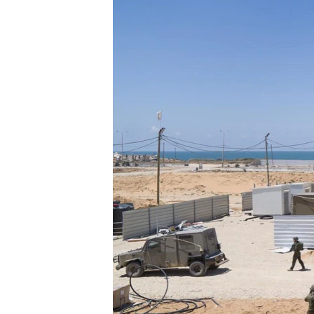
သုတပဒေသာ အင်္ဂလိပ်စာ
အ
ညွန်း
စာမျက်နှာ
သို့
ကျော်
ကြည့်
ရန်
ရှာဖွေ
ရန်
နေရာ
သို့
ကျော်
ရန်