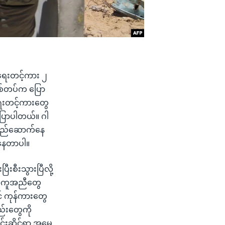
စရေးတင့်ကား ၂
းစစ်တပ်က ပြော
ေးတင့်ကားတွေ
ြောပါတယ်။ ဂါ
ည်တည်ဆောက်နေ
်နေတာပါ။
စီးသွားပြီလို့
 အကူအညီတွေ
တင် ကုန်ကားတွေ
စည်းတွေကို
င်းဆိုင်ရာ အမေ