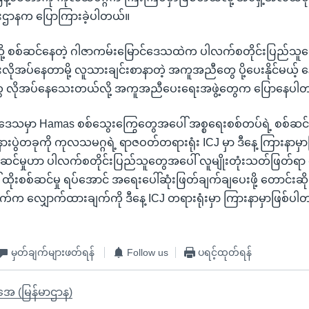
ေးဌာနက ပြောကြားခဲ့ပါတယ်။
်ဆို့ စစ်ဆင်နေတဲ့ ဂါဇာကမ်းမြောင်ဒေသထဲက ပါလက်စတိုင်းပြည်
ိုအပ်နေတာမို့ လူသားချင်းစာနာတဲ့ အကူအညီတွေ ပို့ပေးနိုင်မယ့်
ေ လိုအပ်နေသေးတယ်လို့ အကူအညီပေးရေးအဖွဲ့တွေက ပြောနေပါ
ဒေသမှာ Hamas စစ်သွေးကြွေတွေအပေါ် အစ္စရေးစစ်တပ်ရဲ့ စစ်ဆင်မှ
းပွဲတခုကို ကုလသမဂ္ဂရဲ့ ရာဇဝတ်တရားရုံး ICJ မှာ ဒီနေ့ ကြားနာမှ
စစ်ဆင်မှုဟာ ပါလက်စတိုင်းပြည်သူတွေအပေါ် လူမျိုးတုံးသတ်ဖြတ်ရာ
် ထိုးစစ်ဆင်မှု ရပ်အောင် အရေးပေါ်ဆုံးဖြတ်ချက်ချပေးဖို့ တောင်းဆ
က်က လျှောက်ထားချက်ကို ဒီနေ့ ICJ တရားရုံးမှာ ကြားနာမှာဖြစ်ပါ
မှတ်ချက်များဖတ်ရန်
Follow us
ပရင့်ထုတ်ရန်
ိုအေ (မြန်မာဌာန)