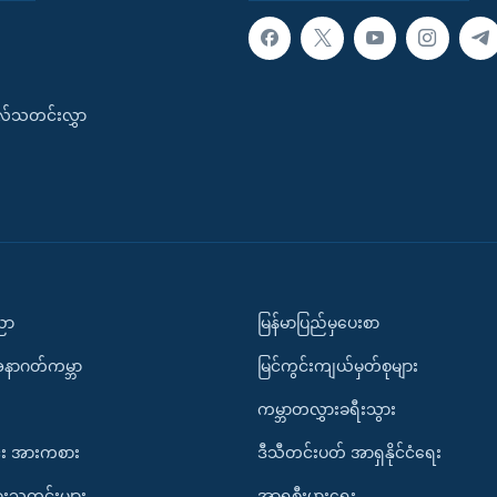
းလ်သတင်းလွှာ
ပညာ
မြန်မာပြည်မှပေးစာ
အနာဂတ်ကမ္ဘာ
မြင်ကွင်းကျယ်မှတ်စုများ
ကမ္ဘာတလွှားခရီးသွား
း အားကစား
ဒီသီတင်းပတ် အာရှနိုင်ငံရေး
ားသတင်းများ
အာရှစီးပွားရေး