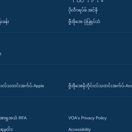
ပိုလီဂရပ်ဖ်.အင်ဖို
်းခန်း
ဗွီအိုအေ ပုံပြရုပ်သံ
း
ိုင်းလ်သတင်းအက်ပ်-Apple
ဗွီအိုအေမိုဘိုင်းလ်သတင်းအက်ပ်-An
 အာရှအသံ RFA
VOA's Privacy Policy
ုးရမူဝါဒ
Accessibility