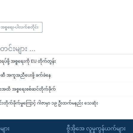
အစ္စရေး-ပါလက်စတိုင်း
်းများ ...
ရပ်ဖို့ အစ္စရေးကို EU တိုက်တွန်း
ီ အကူအညီပေးဖို့ ခက်ခဲနေ
င်းအထိ အစ္စရေးစစ်ဆင်တိုက်ခိုက်
းတိုက်ခိုက်မှုကြောင့် ဂါဇာမှာ ၁၉ ဦးထက်မနည်း သေဆုံး
ုများ
ဗွီအိုအေ လူမှုကွန်ယက်များ