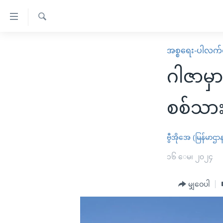
သုံး
ရ
ရှာဖွေ
လွယ်ကူ
မူလစာမျက်နှာ
အစ္စရေး-ပါလက်စ
ရ
စေ
မြန်မာ
လာ
ဂါဇာမှာ
သည့်
ဒ်
ကမ္ဘာ့သတင်းများ
Link
ဗွီဒီယို
နိုင်ငံတကာ
စစ်သာ
များ
သတင်းလွတ်လပ်ခွင့်
အမေရိကန်
ပင်မ
ရပ်ဝန်းတခု လမ်းတခု အလွန်
တရုတ်
ဗွီအိုအေ (မြန်မာဌာ
အကြောင်းအရာ
အင်္ဂလိပ်စာလေ့လာမယ်
အစ္စရေး-ပါလက်စတိုင်း
၁၆ ေမ၊ ၂၀၂၄
သို့
အပတ်စဉ်ကဏ္ဍများ
အမေရိကန်သုံးအီဒီယံ
ကျော်
မျှဝေပါ
ကြည့်
ရေဒီယိုနှင့်ရုပ်သံ အချက်အလက်များ
မကြေးမုံရဲ့ အင်္ဂလိပ်စာ
ရေဒီယို
ရန်
ရေဒီယို/တီဗွီအစီအစဉ်
ရုပ်ရှင်ထဲက အင်္ဂလိပ်စာ
တီဗွီ
ပင်မ