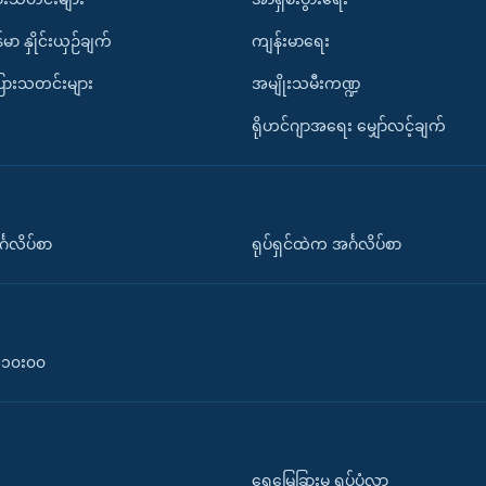
်မာ နှိုင်းယှဉ်ချက်
ကျန်းမာရေး
ပြားသတင်းများ
အမျိုးသမီးကဏ္ဍ
ရိုဟင်ဂျာအရေး မျှော်လင့်ချက်
်္ဂလိပ်စာ
ရုပ်ရှင်ထဲက အင်္ဂလိပ်စာ
၀-၁၀း၀၀
ရေမြေခြားမှ ရုပ်ပုံလွှာ