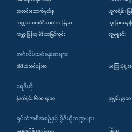
သတင်းထောက်မှတ်စု
ယူကရိန်း၊ မြန
ကမ္ဘာ့သတင်းမီဒီယာထဲက မြန်မာ
ထူးခြားဆန်း
ကမ္ဘာ့ မြန်မာ့ မီဒီယာမြင်ကွင်း
လူမှုရှုခင်း
အင်္ဂလိပ်သင်ခန်းစာများ
အီဒီယံသင်ခန်းစာ
မကြေးမုံရဲ့အင
ရေဒီယို
နံနက်ပိုင်း ၆း၀၀-ရး၀၀
ညပိုင်း ၉း၀
ရုပ်သံအစီအစဉ်နှင့် ဗွီဒီယိုကဏ္ဍများ
နေ့စဉ်တီဗွီသတင်းလွှာ
မြန်မာ