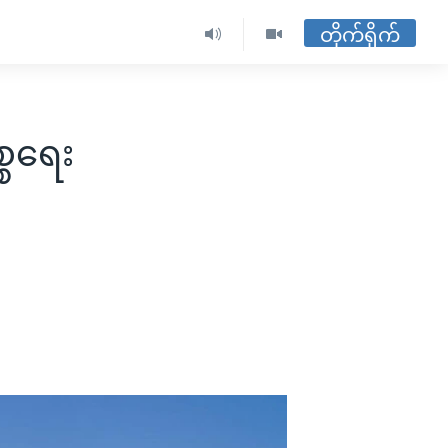
တိုက်ရိုက်
္စရေး