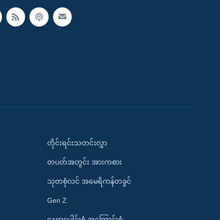
တိုင်းရင်းသတင်းလွှာ
တပတ်အတွင်း အားကစား
သုတစုံလင် အမေရိကန်တခွင်
Gen Z
နေရာပေါင်းစုံ အကြောင်းစုံ