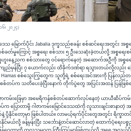
 ၁၆၊ ၂၀၂၄)
ဒေသ မြောက်ပိုင်း Jabalia ဒုက္ခသည်စခန်း စစ်ဆင်ရေးအတွင်း အစ္
ပစ်ခတ်မှုကြောင့် အစ္စရေး စစ်သား ၅ ဦးသေဆုံးခဲ့တယ်လို့ အစ္စရေ
ဒ္ဓဟူးနေ့ညက စစ်သားတွေ ဝင်ရောက်နေတဲ့ အဆောက်အဦကို အစ္စရ
ကျည်မှန်ပြီး ၇ ယောက်လည်း ထိခိုက်ဒဏ်ရာ ရသွားတယ်လို့လည်း ပ
မှာ Hamas စစ်သွေးကြွတွေက သူတို့ရဲ့ စစ်ရေးအင်အားကို ပြန်လ
းစစ်တပ်က သတိပေးခဲ့ပြီးနောက် တိုက်ပွဲတွေ အပြင်းအထန် ပြန်ဖြစ
ဂါဇာကမ်းခြေမှာ အမေရိကန်စစ်တပ်ဆောက်လုပ်နေတဲ့ ယာယီဆိပ်ကမ်းပြီး
်က ပြောတာမို့ ဂါဇာကမ်းမြောင်ဒေသထဲကို လူသားချင်းစာနာတဲ့
ဲ့ ပို့နိုင်တော့မှာ ဖြစ်ပါတယ်။ လာမယ့်ရက်ပိုင်းတွေအတွင်း ရိက္ခာ
နိုင်မယ်လို့ ခန့်မှန်းပြီး သင်္ဘောနဲ့တင်ဆောင်လာတဲ့ ထောက်ပံ့ရေးပစ္
ြန့်ဝေတာကို ကုလသမဂ္ဂက ကြီးကြပ်မှာဖြစ်တယ်လို့ အရှေ့အလယ်ပို