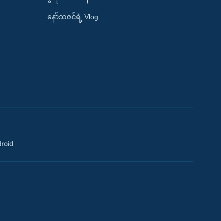
နော်သဇင်ရဲ့ Vlog
droid