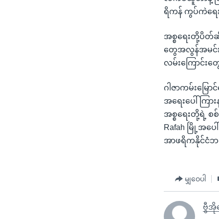
ရိကန် ကွပ်ကဲရ
အစ္စရေးတို့ပိတ
တွေအလွန်အမင်းလ
လမ်းကြောင်းတွ
ဂါဇာကမ်းမြောင်
အရေးပေါ် ကြားနာ
အစ္စရေးတို့ရဲ့ 
Rafah မြို့အပေါ
အာဖရိကနိုင်ငံဘ
မျှဝေပါ
ဗွီအ