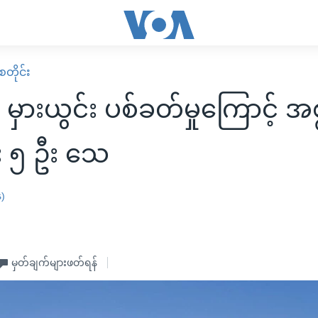
တိုင်း
 မှားယွင်း ပစ်ခတ်မှုကြောင့် အစ
း ၅ ဦး သေ
န)
မှတ်ချက်များဖတ်ရန်