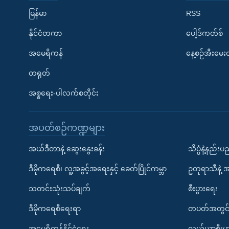
မြန်မာ
RSS
နိုင်ငံတကာ
ပေါ့ဒ်ကတ်စ်
အမေရိကန်
နေ့စဉ်အီးမေ
တရုတ်
အစ္စရေး-ပါလက်စတိုင်း
အပတ်စဉ်ကဏ္ဍများ
အယ်ဒီတာနဲ့ ဆွေးနွေးခန်း
သိပ္ပံနဲ့နည်း
ဒီမိုကရေစီ၊ လူ့အခွင့်အရေးနှင့် ခေတ်ပြိုင်ကမ္ဘာ
ဥတုရာသီနဲ့ 
သတင်းသုံးသပ်ချက်
စီးပွားရေး
ဒီမိုကရေစီရေးရာ
တပတ်အတွင်
အမေရိကန်နိုင်ငံရေး
လယ်ယာစီးပွ