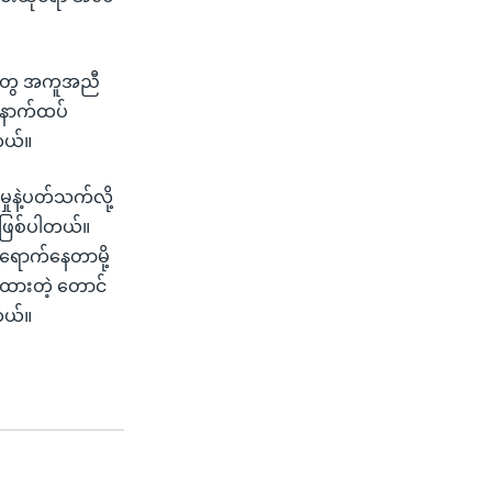
သူတွေ အကူအညီ
 နောက်ထပ်
တယ်။
ုနဲ့ပတ်သက်လို့
ာဖြစ်ပါတယ်။
 ရောက်နေတာမို့
ိုထားတဲ့ တောင်
တယ်။