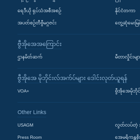
ရေဒီယို ရုပ်သံအစီအစဉ်
နိုင်ငံတကာ
အပတ်စဉ်တီဗွီမဂ္ဂဇင်း
တွေ့ဆုံမေးမြန
ဗွီအိုအေအကြောင်း
ဌာနမိတ်ဆက်
မီတာလှိုင်းမျာ
ဗွီအိုအေ မိုဘိုင်းလ်အက်ပ်များ ဒေါင်းလုတ်ယူရန်
Learning English
VOA+
ဗွီအိုအေမိုဘ
ဗွီအိုအေ လူမှုကွန်ယက်များ
Other Links
USAGM
လွတ်လပ်တဲ့
Press Room
အေမရိကန္အစိ