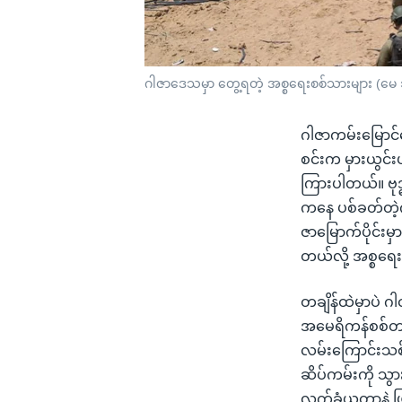
ဂါဇာဒေသမှာ တွေ့ရတဲ့ အစ္စရေးစစ်သားများ (မေ
ဂါဇာကမ်းမြောင်
စင်းက မှားယွင်း
ကြားပါတယ်။ ဗု
ကနေ ပစ်ခတ်တဲ့
ဇာမြောက်ပိုင်း
တယ်လို့ အစ္စရေ
တချိန်ထဲမှာပဲ 
အမေရိကန်စစ်တပ
လမ်းကြောင်းသစ်န
ဆိပ်ကမ်းကို သွား
လက်ခံယူတာနဲ့ ဖ