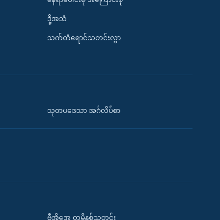
ဒို့အသံ
သက်တံရောင်သတင်းလွှာ
သုတပဒေသာ အင်္ဂလိပ်စာ
ဗွီအိုအေ တမိနစ်သတင်း