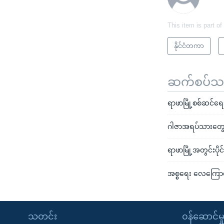
This item is part of
နိုင်ငံတကာ
ဆက်စပ်သတင
ရာဖာမြို့စစ်ဆင်ရေး
ဂါဇာအရပ်သားတွေဆ
ရာဖာမြို့အတွင်းပို
အစ္စရေး လေကြောင်
သတင်း
၀န်ဆောင်မှ