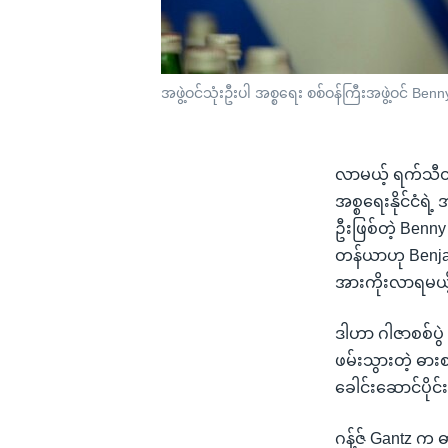
အဖွဲ့ဝင်သုံးဦးပါ အစ္စရေး စစ်ဝန်ကြီးအဖွဲ့ဝင် B
လာမယ့် ရက်သီတင
အစ္စရေးနိုင်ငံရဲ
ဦးဖြစ်တဲ့ Benny
တန်ယာဟု Benjam
အားကိုးလာရမယ
ဒါဟာ ဂါဇာစစ်ပွ
ဖမ်းသွားတဲ့ ဓာ
ခေါင်းဆောင်ပို
ဂန့်ဇ် Gantz က ဓ