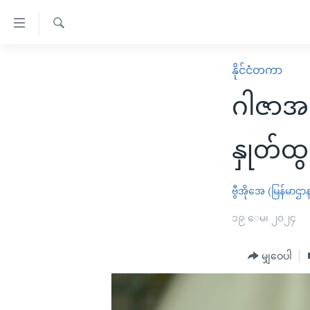
သုံး
ရ
ရှာဖွေ
လွယ်ကူ
မူလစာမျက်နှာ
နိုင်ငံတကာ
ရ
စေ
မြန်မာ
လာ
ဂါဇာအစ
သည့်
ဒ်
ကမ္ဘာ့သတင်းများ
Link
ဗွီဒီယို
နိုင်ငံတကာ
နှုတ်ထွ
များ
သတင်းလွတ်လပ်ခွင့်
အမေရိကန်
ပင်မ
ရပ်ဝန်းတခု လမ်းတခု အလွန်
တရုတ်
ဗွီအိုအေ (မြန်မာဌာ
အကြောင်းအရာ
အင်္ဂလိပ်စာလေ့လာမယ်
အစ္စရေး-ပါလက်စတိုင်း
၁၉ ေမ၊ ၂၀၂၄
သို့
အပတ်စဉ်ကဏ္ဍများ
အမေရိကန်သုံးအီဒီယံ
ကျော်
မျှဝေပါ
ကြည့်
ရေဒီယိုနှင့်ရုပ်သံ အချက်အလက်များ
မကြေးမုံရဲ့ အင်္ဂလိပ်စာ
ရေဒီယို
ရန်
ရေဒီယို/တီဗွီအစီအစဉ်
ရုပ်ရှင်ထဲက အင်္ဂလိပ်စာ
တီဗွီ
ပင်မ