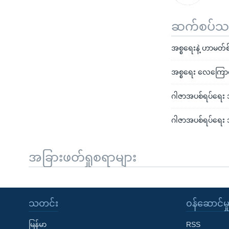
ဆက်စပ်သတင
အစ္စရေးနဲ့ ဟာမတ်စ်
အစ္စရေး လေကြောင်
ဂါဇာအပစ်ရပ်ရေး အ
ဂါဇာအပစ်ရပ်ရေး 
အခြားဖတ်ရှုစရာများ
သတင်း
၀န်ဆောင်မှ
မြန်မာ
RSS