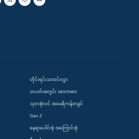
တိုင်းရင်းသတင်းလွှာ
တပတ်အတွင်း အားကစား
သုတစုံလင် အမေရိကန်တခွင်
Gen Z
နေရာပေါင်းစုံ အကြောင်းစုံ