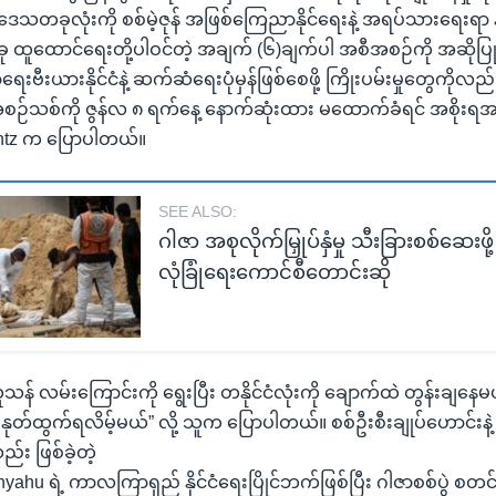
ေသတခုလုံးကို စစ်မဲ့ဇုန် အဖြစ်ကြေညာနိုင်ရေးနဲ့ အရပ်သားရေးရာ န
့တခု ထူထောင်ရေးတို့ပါဝင်တဲ့ အချက် (၆)ချက်ပါ အစီအစဉ်ကို အဆိုပ
ေးဗီးယားနိုင်ငံနဲ့ ဆက်ဆံရေးပုံမှန်ဖြစ်စေဖို့ ကြိုးပမ်းမှုတွေကို
ဉ်သစ်ကို ဇွန်လ ၈ ရက်နေ့ နောက်ဆုံးထား မထောက်ခံရင် အစိုးရအဖ
antz က ပြောပါတယ်။
SEE ALSO:
ဂါဇာ အစုလိုက်မြှုပ်နှံမှု သီးခြားစစ်ဆေးဖိ
လုံခြုံရေးကောင်စီတောင်းဆို
် လမ်းကြောင်းကို ရွေးပြီး တနိုင်ငံလုံးကို ချောက်ထဲ တွန်းချနေမ
 နုတ်ထွက်ရလိမ့်မယ်” လို့ သူက ပြောပါတယ်။ စစ်ဦးစီးချုပ်ဟောင်းန
်း ဖြစ်ခဲ့တဲ့
hu ရဲ့ ကာလကြာရှည် နိုင်ငံရေးပြိုင်ဘက်ဖြစ်ပြီး ဂါဇာစစ်ပွဲ စတင်ချိ