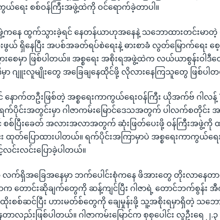
ာကွယ်ရေး စစ်ဝန်ကြီးအဖွဲ့ထဲကို ဝင်ရောက်ခဲ့တာပါ။
ွဲ့ကနေ ထွက်သွားခဲ့ရင် နေတန်ယာဟုအနေနဲ့ သဘောထားတင်းမာတဲ့ 
သွားဖွယ် ရှိနေပြီး အပစ်အခတ်ရပ်စဲရေးနဲ့ ဓားစာခံ လွတ်မြောက်ရေး စေ့စ
ခဲသွားစေမှာ ဖြစ်ပါတယ်။ အစ္စရေး အစိုးရအဖွဲ့ထဲက လယ်ယာစွန်းဝါဒီ
အဲဒီမှာ ဂျူးလူမျိုးတွေ အခြေချနေထိုင်ဖို့ လိုလားနေကြသူတွေ ဖြစ်ပါ
ဝင် နောက်တဦးဖြစ်တဲ့ အစ္စရေးကာကွယ်ရေးဝန်ကြီး ယိုအက်ဗ် ဂါလန့် 
ဲ့ ရက်ပိုင်းအတွင်းမှာ ဂါဇာကမ်းမြောင်ဒေသအတွက် ပါလက်စတိုင်း အ
် စစ်ပြီးခေတ် အလားအလာအတွက် ဆုံးဖြတ်ပေးဖို့ ဝန်ကြီးအဖွဲ့ကိ
င်း ထုတ်ပြောထားပါတယ်။ ရက်ပိုင်းအကြာမှာပဲ အစ္စရေးကာကွယ်ရေး
ွင့်လင်းလင်းပြောခဲ့ပါတယ်။
က်ရှိအခြေအနေမှာ ဘက်ပေါင်းစုံကနေ ဖိအားတွေ တိုးလာနေတာလ
ာက တောင်းဆိုချက်တွေကို ဆန့်ကျင်ပြီး ဂါဇာရဲ့ တောင်ဘက်စွန်း အ
င်ထိုးစစ်ဆင်ပြီး ဟားမတ်စ်တွေကို ချေမှုန်းဖို့ သူ့အစိုးရမှာရှိတဲ့ 
တာလည်းဖြစ်ပါတယ်။ ဂါဇာကမ်းမြောင်က စုစုပေါင်း လူဦးရေ ၂.၃ သ