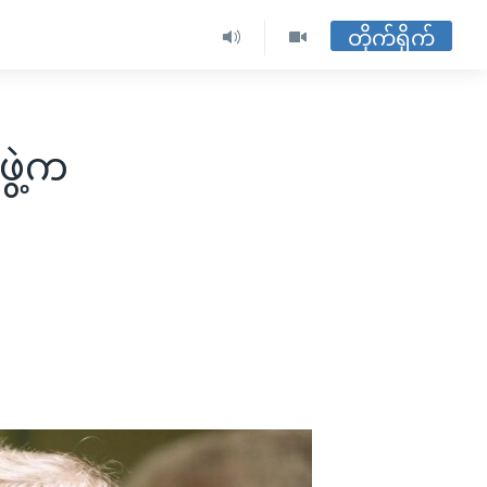
တိုက်ရိုက်
ွဲ့က