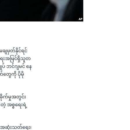
ျမှတ်နိုင်ရင်
ငံရေးအမြင်ရှိသူတ
ုပ် ဘင်ဂျမင် နေ
ေကို ပိုမို
ုက်မှုအတွင်း
ဲ့ အစ္စရေးရဲ့
ကို အဆုံးသတ်ရေး၊