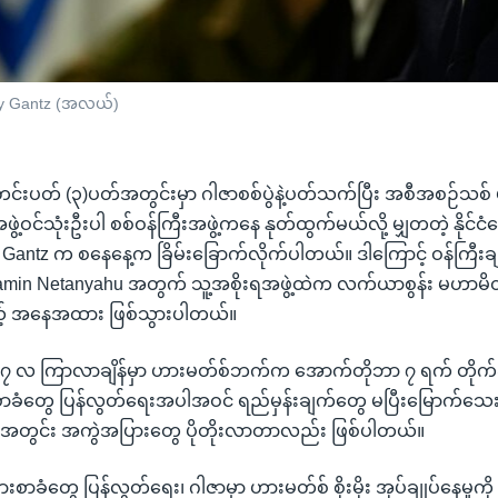
enny Gantz (အလယ်)
်းပတ် (၃)ပတ်အတွင်းမှာ ဂါဇာစစ်ပွဲနဲ့ပတ်သက်ပြီး အစီအစဉ်သစ် မခ
့ အဖွဲ့ဝင်သုံးဦးပါ စစ်ဝန်ကြီးအဖွဲ့ကနေ နုတ်ထွက်မယ်လို့ မျှတတဲ့ နိုင်
 Gantz က စနေနေ့က ခြိမ်းခြောက်လိုက်ပါတယ်။ ဒါကြောင့် ဝန်ကြီးချ
in Netanyahu အတွက် သူ့အစိုးရအဖွဲ့ထဲက လက်ယာစွန်း မဟာမိတ်တွ
့် အနေအထား ဖြစ်သွားပါတယ်။
ဲ ၇ လ ကြာလာချိန်မှာ ဟားမတ်စ်ဘက်က အောက်တိုဘာ ၇ ရက် တိုက်ခိ
းစာခံတွေ ပြန်လွတ်ရေးအပါအဝင် ရည်မှန်းချက်တွေ မပြီးမြောက်သေးတ
င်းအတွင်း အကွဲအပြားတွေ ပိုတိုးလာတာလည်း ဖြစ်ပါတယ်။
ားစာခံတွေ ပြန်လွတ်ရေး၊ ဂါဇာမှာ ဟားမတ်စ် စိုးမိုး အုပ်ချုပ်နေမှု