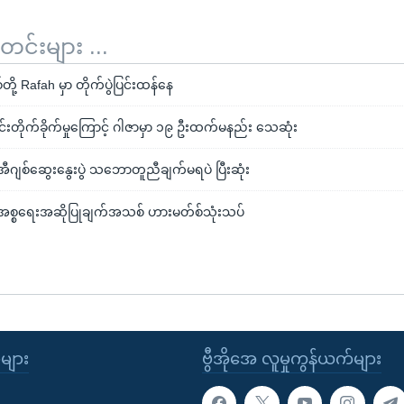
်းများ ...
တို့ Rafah မှာ တိုက်ပွဲပြင်းထန်နေ
းတိုက်ခိုက်မှုကြောင့် ဂါဇာမှာ ၁၉ ဦးထက်မနည်း သေဆုံး
ီဂျစ်ဆွေးနွေးပွဲ သဘောတူညီချက်မရပဲ ပြီးဆုံး
အစ္စရေးအဆိုပြုချက်အသစ် ဟားမတ်စ်သုံးသပ်
ုများ
ဗွီအိုအေ လူမှုကွန်ယက်များ