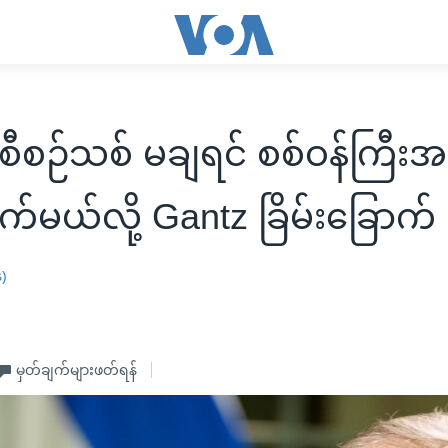
ီစဉ်သစ် မချရင် စစ်ဝန်ကြီးအဖ
က်မယ်လို့ Gantz ခြိမ်းခြောက်
န)
မှတ်ချက်များဖတ်ရန်