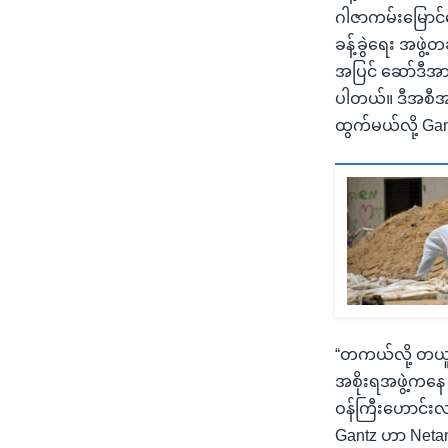
ဂါဇာကမ်းမြောင်ဒ
ခန့်ခွဲရေး အဖွဲ
အပြင် ဆော်ဒီအာရ
ပါတယ်။ ဒီအစီအစ
ထွက်မယ်လို့ G
“တကယ်လို့ တယူသန
အစိုးရအဖွဲ့ကနေ
ဝန်ကြီးဟောင်းလည
Gantz ဟာ Netanya