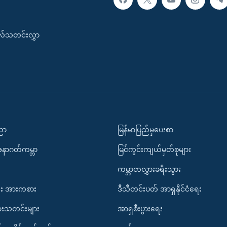
းလ်သတင်းလွှာ
ပညာ
မြန်မာပြည်မှပေးစာ
အနာဂတ်ကမ္ဘာ
မြင်ကွင်းကျယ်မှတ်စုများ
ကမ္ဘာတလွှားခရီးသွား
း အားကစား
ဒီသီတင်းပတ် အာရှနိုင်ငံရေး
ားသတင်းများ
အာရှစီးပွားရေး