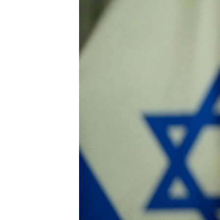
သုတပဒေသာ အင်္ဂလိပ်စာ
အ
ညွန်း
စာမျက်နှာ
သို့
ကျော်
ကြည့်
ရန်
ရှာဖွေ
ရန်
နေရာ
သို့
ကျော်
ရန်