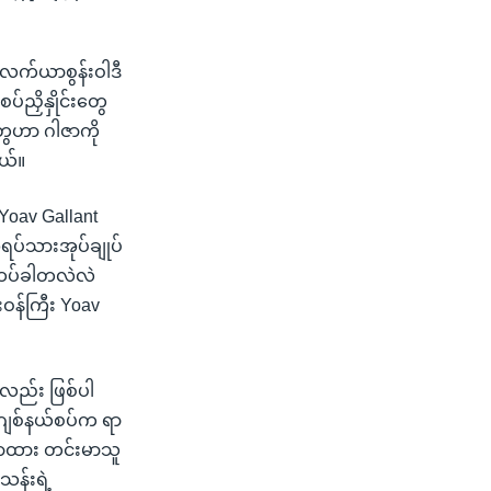
လက်ယာစွန်းဝါဒီ
ပ်ညှိနှိုင်းတွေ
တွေဟာ ဂါဇာကို
တယ်။
Yoav Gallant
ရပ်သားအုပ်ချုပ်
ု ထပ်ခါတလဲလဲ
ဝန်ကြီး Yoav
ည်း ဖြစ်ပါ
ီဂျစ်နယ်စပ်က ရာ
သဘောထား တင်းမာသူ
န်းရဲ့