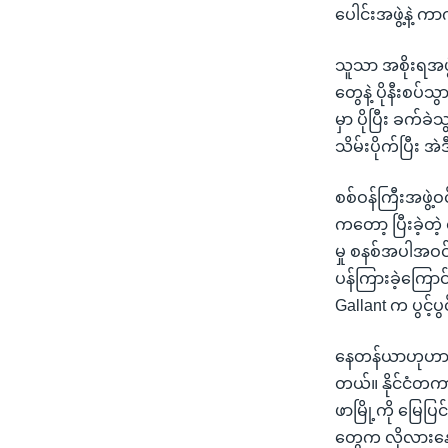
ပေါင်းအဖွဲ့နဲ့ က
သူသာ အစိုးရအဖ
တွေနဲ့ ပိုနီးစပ်
မှာ ပိုပြီး ခက်
သိမ်းပိုက်ပြီး 
စစ်ဝန်ကြီးအဖွဲ့
ကတော့ ပြီးခဲ့တ
မှု စနစ်အပါအဝင
ပန်ကြားခဲ့ကြော
Gallant က ပွင့်ပ
နေတန်ယာဟုဟာ လ
တယ်။ နိုင်ငံတက
ဖာမြို့ကို မြေပြ
တွေက လိုလားနေ