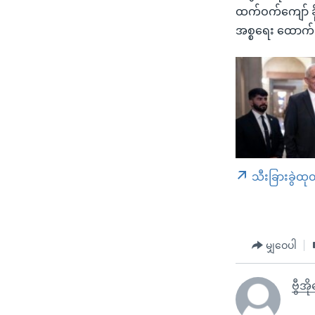
ထက်ဝက်ကျော် ခို
အစ္စရေး ထောက်ခ
သီးခြားခွဲထု
မျှဝေပါ
ဗွီအ