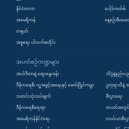
နိုင်ငံတကာ
ပေါ့ဒ်ကတ်စ်
အမေရိကန်
နေ့စဉ်အီးမေ
တရုတ်
အစ္စရေး-ပါလက်စတိုင်း
အပတ်စဉ်ကဏ္ဍများ
အယ်ဒီတာနဲ့ ဆွေးနွေးခန်း
သိပ္ပံနဲ့နည်း
ဒီမိုကရေစီ၊ လူ့အခွင့်အရေးနှင့် ခေတ်ပြိုင်ကမ္ဘာ
ဥတုရာသီနဲ့ 
သတင်းသုံးသပ်ချက်
စီးပွားရေး
ဒီမိုကရေစီရေးရာ
တပတ်အတွင်
အမေရိကန်နိုင်ငံရေး
လယ်ယာစီးပွ