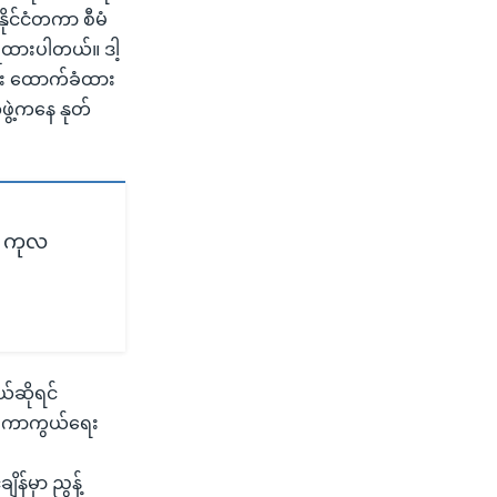
ိုင်ငံတကာ စီမံ
ြုထားပါတယ်။ ဒါ့
လည်း ထောက်ခံထား
ွဲ့ကနေ နုတ်
ု့ ကုလ
ယ်ဆိုရင်
ဲ့ ကာကွယ်ရေး
န်မှာ ညွန့်