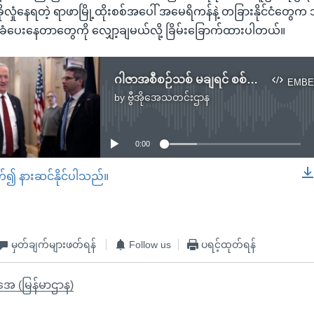
လှုံနေရတဲ့ ရာဖာမြို့ထိုးစစ်အပေါ် အမေရိကန်နဲ့ တခြားနိုင်ငံတွေ
ံပေးနေတာတွေကို လျှော့ချမယ်လို့ ခြိမ်းခြောက်ထားပါတယ်။
ဂါဇာအစီစဉ်သစ် မချရင် စစ်ဝန်ကြီးအဖွဲ့က နှုတ်ထွက်မယ်လို့ Gantz ခြိမ်းခြောက်
EMBE
by
ဗွီအိုအေသတင်းဌာန
No media source currently available
0:00
တ်၍ နားဆင်နိုင်ပါသည်။
EMBED
မှတ်ချက်များဖတ်ရန်
Follow us
ပရင့်ထုတ်ရန်
ိုအေ (မြန်မာဌာန)