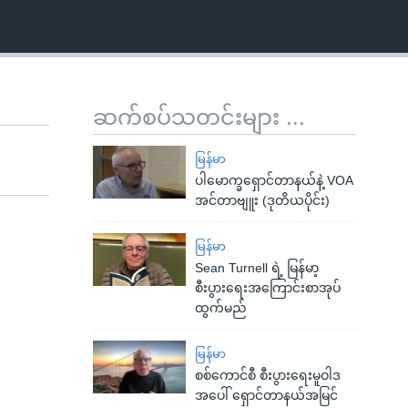
ဆက်စပ်သတင်းများ ...
မြန်မာ
ပါမောက္ခရှောင်တာနယ်နဲ့ VOA
အင်တာဗျူး (ဒုတိယပိုင်း)
မြန်မာ
Sean Turnell ရဲ့ မြန်မာ့
စီးပွားရေးအကြောင်းစာအုပ်
ထွက်မည်
မြန်မာ
စစ်ကောင်စီ စီးပွားရေးမူဝါဒ
အပေါ် ရှောင်တာနယ်အမြင်