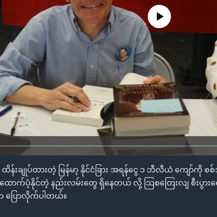
No media source currently availa
န်းချုပ်ထားတဲ့ မြန်မာ့ နိုင်ငံခြား အရန်ငွေ ၁ ဘီလီယံ ကျော်ကို စ
ောက်ပံ့နိုင်တဲ့ နည်းလမ်းတွေ ရှိနေတယ် လို့ သြစတြေးလျ စီးပွား
က ပြောလိုက်ပါတယ်။