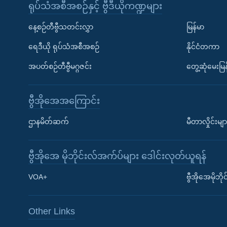
ရုပ်သံအစီအစဉ်နှင့် ဗွီဒီယိုကဏ္ဍများ
နေ့စဉ်တီဗွီသတင်းလွှာ
မြန်မာ
ရေဒီယို ရုပ်သံအစီအစဉ်
နိုင်ငံတကာ
အပတ်စဉ်တီဗွီမဂ္ဂဇင်း
တွေ့ဆုံမေးမြန
ဗွီအိုအေအကြောင်း
ဌာနမိတ်ဆက်
မီတာလှိုင်းမျာ
ဗွီအိုအေ မိုဘိုင်းလ်အက်ပ်များ ဒေါင်းလုတ်ယူရန်
Learning English
VOA+
ဗွီအိုအေမိုဘ
ဗွီအိုအေ လူမှုကွန်ယက်များ
Other Links