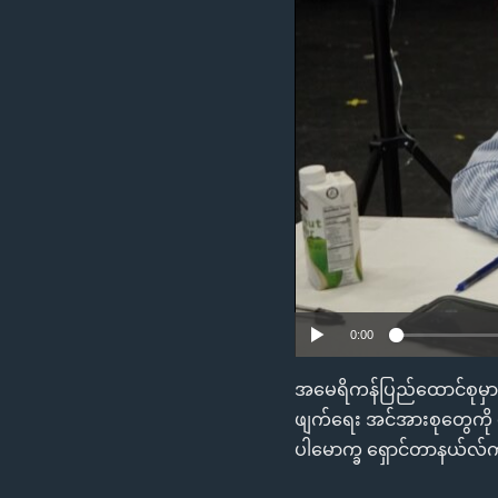
သုတပဒေသာ အင်္ဂလိပ်စာ
အ
ညွန်း
စာမျက်နှာ
သို့
ကျော်
ကြည့်
ရန်
ရှာဖွေ
ရန်
နေရာ
သို့
ကျော်
0:00
ရန်
အမေရိကန်ပြည်ထောင်စုမှာ ထိ
ဖျက်ရေး အင်အားစုတွေကို ထ
ပါမောက္ခ ရှောင်တာနယ်လ်