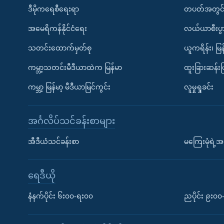
ဒီမိုကရေစီရေးရာ
တပတ်အတွင်
အမေရိကန်နိုင်ငံရေး
လယ်ယာစီးပွ
သတင်းထောက်မှတ်စု
ယူကရိန်း၊ မြန
ကမ္ဘာ့သတင်းမီဒီယာထဲက မြန်မာ
ထူးခြားဆန်း
ကမ္ဘာ့ မြန်မာ့ မီဒီယာမြင်ကွင်း
လူမှုရှုခင်း
အင်္ဂလိပ်သင်ခန်းစာများ
အီဒီယံသင်ခန်းစာ
မကြေးမုံရဲ့အင
ရေဒီယို
နံနက်ပိုင်း ၆း၀၀-ရး၀၀
ညပိုင်း ၉း၀