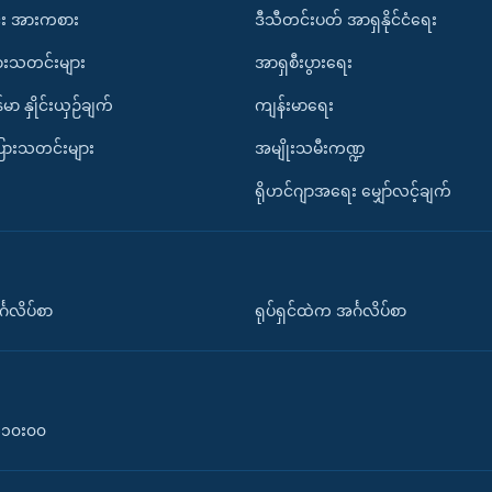
း အားကစား
ဒီသီတင်းပတ် အာရှနိုင်ငံရေး
ားသတင်းများ
အာရှစီးပွားရေး
်မာ နှိုင်းယှဉ်ချက်
ကျန်းမာရေး
ပြားသတင်းများ
အမျိုးသမီးကဏ္ဍ
ရိုဟင်ဂျာအရေး မျှော်လင့်ချက်
်္ဂလိပ်စာ
ရုပ်ရှင်ထဲက အင်္ဂလိပ်စာ
၀-၁၀း၀၀