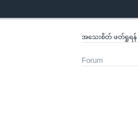
အသေးစိတ် ဖတ်ရှုရန
Forum