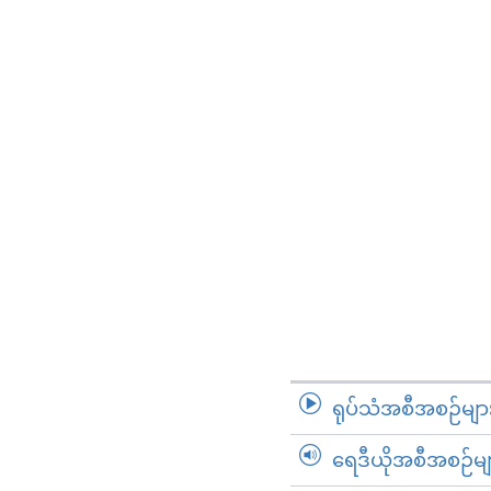
ရုပ်သံအစီအစဉ်မျာ
ရေဒီယိုအစီအစဉ်မျ