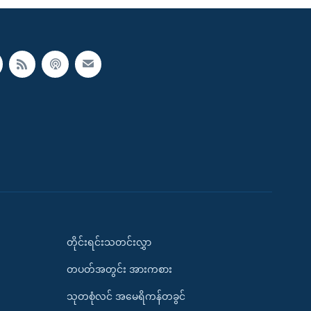
တိုင်းရင်းသတင်းလွှာ
တပတ်အတွင်း အားကစား
သုတစုံလင် အမေရိကန်တခွင်