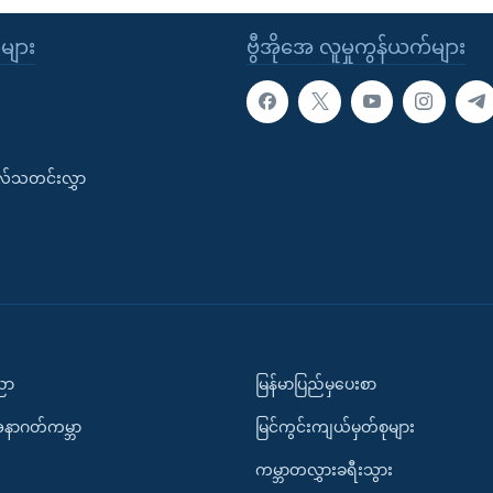
ုများ
ဗွီအိုအေ လူမှုကွန်ယက်များ
းလ်သတင်းလွှာ
ပညာ
မြန်မာပြည်မှပေးစာ
အနာဂတ်ကမ္ဘာ
မြင်ကွင်းကျယ်မှတ်စုများ
ကမ္ဘာတလွှားခရီးသွား