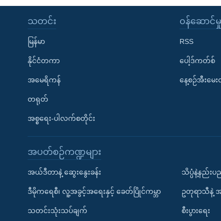
သတင်း
၀န်ဆောင်မှ
မြန်မာ
RSS
နိုင်ငံတကာ
ပေါ့ဒ်ကတ်စ်
အမေရိကန်
နေ့စဉ်အီးမေ
တရုတ်
အစ္စရေး-ပါလက်စတိုင်း
အပတ်စဉ်ကဏ္ဍများ
အယ်ဒီတာနဲ့ ဆွေးနွေးခန်း
သိပ္ပံနဲ့နည်း
ဒီမိုကရေစီ၊ လူ့အခွင့်အရေးနှင့် ခေတ်ပြိုင်ကမ္ဘာ
ဥတုရာသီနဲ့ 
သတင်းသုံးသပ်ချက်
စီးပွားရေး