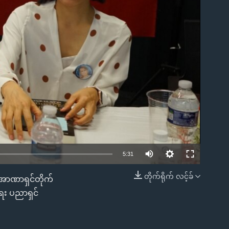
ble
5:31
တိုက်ရိုက် လင့်ခ်
စ်အာဏာရှင်တိုက်
EMBED
ရေး ပညာရှင်