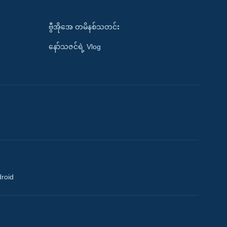
ဗွီအိုအေ တမိနစ်သတင်း
နော်သဇင်ရဲ့ Vlog
droid