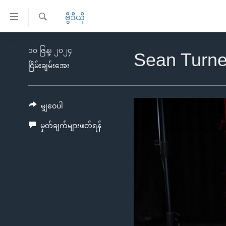
သုံး
ဗွီဒီယို
ရ
ရှာဖွေ
လွယ်ကူ
မူလစာမျက်နှာ
၁၀ ဇြန္၊ ၂၀၂၄
ရ
Sean Turnell
စေ
မြန်မာ
လာ
ငြိမ်းချမ်းအေး
သည့်
ဒ်
ကမ္ဘာ့သတင်းများ
Link
ဗွီဒီယို
နိုင်ငံတကာ
မျှဝေပါ
များ
သတင်းလွတ်လပ်ခွင့်
အမေရိကန်
မှတ်ချက်များဖတ်ရန်
ပင်မ
ရပ်ဝန်းတခု လမ်းတခု အလွန်
တရုတ်
အကြောင်းအရာ
အင်္ဂလိပ်စာလေ့လာမယ်
အစ္စရေး-ပါလက်စတိုင်း
သို့
အပတ်စဉ်ကဏ္ဍများ
အမေရိကန်သုံးအီဒီယံ
ကျော်
ကြည့်
ရေဒီယိုနှင့်ရုပ်သံ အချက်အလက်များ
မကြေးမုံရဲ့ အင်္ဂလိပ်စာ
ရေဒီယို
ရန်
ရေဒီယို/တီဗွီအစီအစဉ်
ရုပ်ရှင်ထဲက အင်္ဂလိပ်စာ
တီဗွီ
ပင်မ