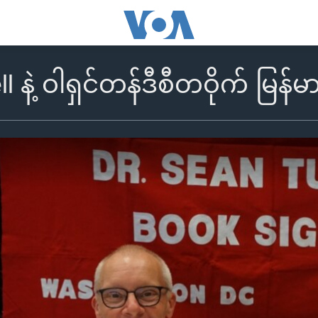
 နဲ့ ဝါရှင်တန်ဒီစီတဝိုက် မြန်မ