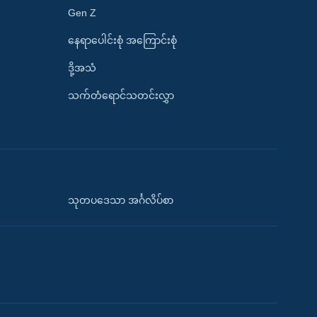
Gen Z
နေရာပေါင်းစုံ အကြောင်းစုံ
ဒို့အသံ
သက်တံရောင်သတင်းလွှာ
သုတပဒေသာ အင်္ဂလိပ်စာ