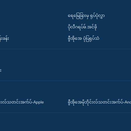
ရေမြေခြားမှ ရုပ်ပုံလွှာ
ပိုလီဂရပ်ဖ်.အင်ဖို
်းခန်း
ဗွီအိုအေ ပုံပြရုပ်သံ
း
ိုင်းလ်သတင်းအက်ပ်-Apple
ဗွီအိုအေမိုဘိုင်းလ်သတင်းအက်ပ်-An