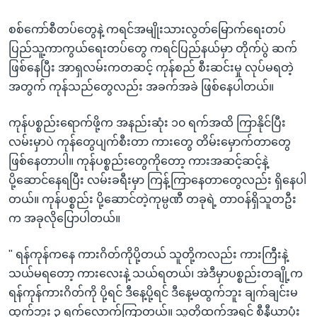
စစ်ကော်စီတပ်တွေနဲ့ ကရင်အမျိုးသားလွတ်မြောက်ရေးတပ်
ပြည်သူ့ကာကွယ်ရေးတပ်တွေ ကရင်ပြည်နယ်မှာ တိုက်ပွဲ ဆက်
ဖြစ်နေပြီး အာရှလမ်းကတဆင့် ကုန်စည် စီးဆင်းမှု လုပ်မရတဲ့
အတွက် ကုန်သည်တွေလည်း အခက်အခဲ ဖြစ်နေပါတယ်။
ကုန်ပစ္စည်းရောက်ဖို့က အနည်းဆုံး ၁၀ ရက်အထိ ကြာနိုင်ပြီး
လမ်းမှာပဲ ကုန်တွေပျက်စီးတာ ကားတွေ တိမ်းမှောက်တာတွေ
ဖြစ်နေတာပါ။ ကုန်ပစ္စည်းတွေကိုတော့ ကားအဆင့်ဆင့်နဲ့
ပို့ဆောင်နေရပြီး လမ်းခရီးမှာ ကြန့်ကြာနေတာတွေလည်း ရှိနေပါ
တယ်။ ကုန်ပစ္စည်း ပို့ဆောင်တဲ့ကုမ္ပဏီ တခုရဲ့ တာဝန်ရှိသူတဦး
က အခုလိုပြောပါတယ်။
" ရန်ကုန်ကနေ ကားဂိတ်ကိုပို့တယ် သူတို့ကလည်း ကားကြီးနဲ့
သယ်မရတော့ ကားလေးနဲ့ သယ်ရတယ်၊ အဲဒီမှာပစ္စည်းတချို့က
ရန်ကုန်ကားဂိတ်ကို ပို့ရင် ဒီနေ့ပို့ရင် ဒီနေ့မထွက်ဘူး ချက်ချင်းမ
ထွက်ဘူး ၃ ရက်လောက်ကြာတယ်။ သူတို့ထက်အရင် စီနီယာပုံး