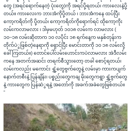
တွေ (အရင်ရောက်နေတဲ့ ပုံးတွေ)ကို အရင်ပို့ရတယ်၊ ကားလေးနဲ့ပို့
တယ်။ ကားလေးက ဘားအံကိုပို့တယ် ၊ ဘားအံကနေ ထပ်ပြီး
ကော့ကရိတ်ကို ပို့တယ်၊ ကော့ကရိတ်ကိုရောက်ရင် ထိုကော့ကိုး
လမ်းကလာမလား ၊ ဒါမှမဟုတ် ၁၀၁၈ လမ်းက လာမလား (
၁၀−၁၈ လမ်းဆိုတာက ၁၀ လပိုင်း ၁၈ ရက်နေ့က မနှစ်တုန်းက
တိုက်ပဲွဖြစ်တဲ့နေရာကို ရှောင်ပြီး မောင်းတာကို ၁၀ ၁၈ လမ်းလို့
ခေါ်ကြတယ်။) တောင်ပေါ်လမ်းဟောင်းကပဲလာမလား အဲဒီလမ်း
ကနေ အတက်အဆင်း တရက်စီသွားတော့ တခါ စောင့်ရတယ်၊
လမ်းကလည်း မကောင်း ရွှံ့တွေဗွက်တွေနဲ့ လမ်းမှာ ကားကပျက်
နောက်တစီးနဲ့ ပြန်ချိန်း၊ ပစ္စည်းတွေကချ မိုးတွေကရွာ ရွှံ့ဗွက်တွေ
နဲ့ ကားတွေက ပြန်ဆဲွရနဲ့ အတော်ကို အခက်အခဲတွေဖြစ်တယ်။
"