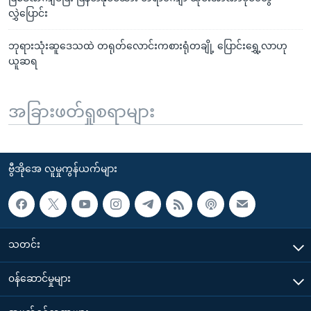
လွှဲပြောင်း
ဘုရားသုံးဆူဒေသထဲ တရုတ်လောင်းကစားရုံတချို့ ပြောင်းရွှေ့လာဟု
ယူဆရ
အခြားဖတ်ရှုစရာများ
ဗွီအိုအေ လူမှုကွန်ယက်များ
သတင်း
၀န်ဆောင်မှုများ