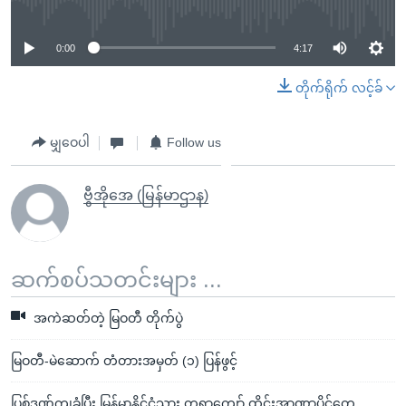
0:00
4:17
တိုက်ရိုက် လင့်ခ်
မျှဝေပါ
Follow us
ဗွီအိုအေ (မြန်မာဌာန)
ဆက်စပ်သတင်းများ ...
အကဲဆတ်တဲ့ မြဝတီ တိုက်ပွဲ
မြဝတီ-မဲဆောက် တံတားအမှတ် (၁) ပြန်ဖွင့်
ပြစ်ဒဏ်ကျခံပြီး မြန်မာနိုင်ငံသား တရာကျော် ထိုင်းအာဏာပိုင်တွေ