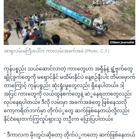
အာရှလမ်းမကြီးပေါ်က ကားလမ်းအခက်အခဲ (Photo: C J )
ကုန်ပစ္စည်း သယ်ဆောင်လာတဲ့ ကားတွေဟာ အရှိန်နဲ့ ရွှံ့ဗွက်တွေ
ချိုင့်ခွက်တွေကို မရှောင်နိုင် မထိမ်းနိုင်ပဲ နေ့စဉ်နီးပါး တိမ်းမှောက်
တာကြောင့် ကုန်ပစ္စည်း ဆုံးရှုံးမှုတွေလည်း ရှိနေပါတယ်။ ဒါ့
အပြင် ကားတွေကို လယ်ထွန်စက်တွေနဲ့ ဆဲွနေရတာတွေလည်း
လုပ်နေရပါတယ်။ ဒီလို လမ်းမှာ အခက်အခဲတွေ ဖြစ်နေသလို
ကော့ကရိတ်ဘက်မှာ တိုက်ပဲွတွေ ဆက်ဖြစ်နေတယ်လို့လည်း
နိုင်ငံရေးတက်ကြွလှုပ်ရှားသူ တဦးက ပြောပြပါတယ်။
" ဒီကာလက မိုးတွင်းဆိုတော့ တိုက်ပဲွကတော့ ဆက်ဖြစ်နေတယ်