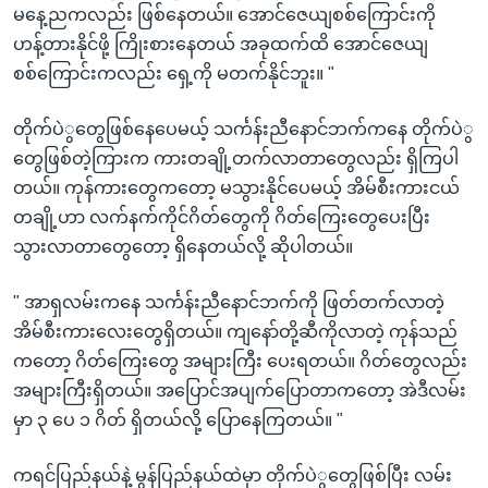
မနေ့ညကလည်း ဖြစ်နေတယ်။ အောင်ဇေယျစစ်ကြောင်းကို
ဟန့်တားနိုင်ဖို့ ကြိုးစားနေတယ် အခုထက်ထိ အောင်ဇေယျ
စစ်ကြောင်းကလည်း ရှေ့ကို မတက်နိုင်ဘူး။ "
တိုက်ပဲွတွေဖြစ်နေပေမယ့် သင်္ကန်းညီနောင်ဘက်ကနေ တိုက်ပဲွ
တွေဖြစ်တဲ့ကြားက ကားတချို့တက်လာတာတွေလည်း ရှိကြပါ
တယ်။ ကုန်ကားတွေကတော့ မသွားနိုင်ပေမယ့် အိမ်စီးကားငယ်
တချို့ဟာ လက်နက်ကိုင်ဂိတ်တွေကို ဂိတ်ကြေးတွေပေးပြီး
သွားလာတာတွေတော့ ရှိနေတယ်လို့ ဆိုပါတယ်။
" အာရှလမ်းကနေ သင်္ကန်းညီနောင်ဘက်ကို ဖြတ်တက်လာတဲ့
အိမ်စီးကားလေးတွေရှိတယ်။ ကျနော်တို့ဆီကိုလာတဲ့ ကုန်သည်
ကတော့ ဂိတ်ကြေးတွေ အများကြီး ပေးရတယ်။ ဂိတ်တွေလည်း
အများကြီးရှိတယ်။ အပြောင်အပျက်ပြောတာကတော့ အဲဒီလမ်း
မှာ ၃ ပေ ၁ ဂိတ် ရှိတယ်လို့ ပြောနေကြတယ်။ "
ကရင်ပြည်နယ်နဲ့ မွန်ပြည်နယ်ထဲမှာ တိုက်ပဲွတွေဖြစ်ပြီး လမ်း