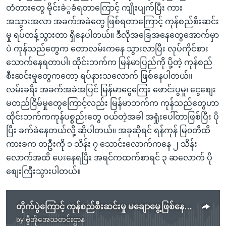
တံတားတွေ မိုင်းခဲွခံရတာကြောင့် ကျိုးပျက်ပြီး ကား
အသွားအလာ အခက်အခဲတွေ ဖြစ်ရတာကြောင့် ကုန်စည်စီးဆင်း
မှု ရပ်တန့်သွားတာ ရှိနေပါတယ်။ ဒီလိုအခြေအနေတွေအောက်မှာ
ပဲ ကုန်သည်တွေက တောလမ်းကနေ သွားလာပြီး လုပ်ကိုင်စား
သောက်နေရတာပါ၊ ထိုင်းဘက်က မြန်မာပြည်ကို ပို့တဲ့ ကုန်စည်
စီးဆင်းမှုတွေကတော့ ရပ်နားသလောက် ဖြစ်နေပါတယ်။
လမ်းခရီး အခက်အခဲအပြင် မြန်မာငွေကြေး ဖောင်းပွမှု၊ ငွေစျေး
မတည်ငြိမ်မှုတွေကြောင့်လည်း မြန်မာဘက်က ကုန်သည်တွေဟာ
ထိုင်းဘက်ကကုန်ပစ္စည်းတွေ ဝယ်တဲ့အခါ အရှုံးပေါ်တာဖြစ်ပြီး ပို
ပြီး ခက်ခဲနေတယ်လို့ ဆိုပါတယ်။ အခုဆိုရင် ရန်ကုန် မြ၀တီထိ
ကားခက တဦးကို ၁ သိန်း ၇ သောင်းလောက်ကနေ ၂ သိန်း
လောက်အထိ ပေးနေရပြီး အရင်ကထက်စာရင် ၃ ဆလောက် ပို
စျေးကြီးသွားပါတယ်။
တိုက်ပွဲကြောင့် ကုန်စည်စီးဆင်းမှု မချောမွေ့ဖြစ်နေတဲ့ အာရှလမ်းမကြီး
by
ဗွီအိုအေသတင်းဌာန
No media source currently available