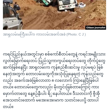
အ
သုတပဒေသာ အင်္ဂလိပ်စာ
ညွန်း
Learning English
စာမျက်နှာ
သို့
ဗွီအိုအေ လူမှုကွန်ယက်များ
ကျော်
ကြည့်
အာရှလမ်းမကြီးပေါ်က ကားလမ်းအခက်အခဲ (Photo: C J )
ရန်
ဘာသာစကားများ
ရှာဖွေ
ရန်
ကရင်ပြည်နယ်အတွင်းမှာ စစ်ကော်စီတပ်တွေနဲ့ ကရင်အမျိုးသား
နေရာ
လွတ်မြောက်ရေးတပ် ပြည်သူ့ကာကွယ်ရေးတပ်တွေ တိုက်ပွဲတွေ
သို့
ဆက်ဖြစ်နေပြီး အာရှလမ်းက ကုန်စည်စီးဆင်းမှု လုပ်မရပဲ ဖြစ်
ကျော်
နေတဲ့အတွက် တောလမ်းတွေကိုအသုံးပြုနေရတဲ့ ကုန်သည်တွေ
ရန်
လည်း အခက်အခဲဖြစ်လာတာ ၈ လလောက် ကြာနေပြီဖြစ်ပါ
တယ်။ တောလမ်းတွေကလည်း မိုးတွင်းဖြစ်တာကြောင့် ကား
မှောက်တာတွေ နေ့စဉ်နီးပါး ရိှနေပါတယ်။ ဒီသတင်းကို ဗွီအို
အေသတင်းထောက် မအေးအေးမာက သတင်းပေးပို့ ထားပါ
တယ်။