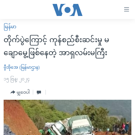
သုံး
ရ
လွယ်ကူ
မြန်မာ
မူလစာမျက်နှာ
စေ
တိုက်ပွဲကြောင့် ကုန်စည်စီးဆင်းမှု မ
မြန်မာ
သည့်
ချောမွေ့ဖြစ်နေတဲ့ အာရှလမ်းမကြီး
ကမ္ဘာ့သတင်းများ
Link
ဗွီဒီယို
နိုင်ငံတကာ
ဗွီအိုအေ (မြန်မာဌာန)
များ
သတင်းလွတ်လပ်ခွင့်
အမေရိကန်
၁၅ ဇြန္၊ ၂၀၂၄
ပင်မ
ရပ်ဝန်းတခု လမ်းတခု အလွန်
တရုတ်
အကြောင်းအရာ
မျှဝေပါ
သို့
အင်္ဂလိပ်စာလေ့လာမယ်
အစ္စရေး-ပါလက်စတိုင်း
ကျော်
အပတ်စဉ်ကဏ္ဍများ
အမေရိကန်သုံးအီဒီယံ
ကြည့်
ရေဒီယိုနှင့်ရုပ်သံ အချက်အလက်များ
မကြေးမုံရဲ့ အင်္ဂလိပ်စာ
ရေဒီယို
ရန်
ပင်မ
ရေဒီယို/တီဗွီအစီအစဉ်
ရုပ်ရှင်ထဲက အင်္ဂလိပ်စာ
တီဗွီ