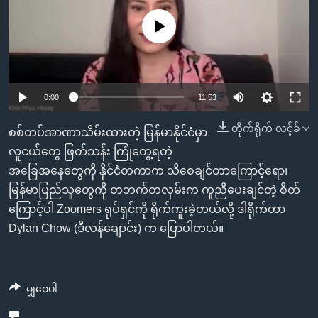
အ
သုတပဒေသာ အင်္ဂလိပ်စာ
ညွန်း
Learning English
No media source currently available
စာမျက်နှာ
သို့
ဗွီအိုအေ လူမှုကွန်ယက်များ
ကျော်
0:00
11:53
ကြည့်
ရန်
တိုက်ရိုက် လင့်ခ်
ဘာသာစကားများ
စစ်တပ်အာဏာသိမ်းထားတဲ့ မြန်မာနိုင်ငံမှာ
ရှာဖွေ
လူငယ်တွေ ဖြတ်သန်း ကြုံတွေ့ရတဲ့
ရန်
အခြေအနေတွေကို နိုင်ငံတကာက သိစေချင်တာကြောင့်ရော၊
နေရာ
မြန်မာပြည်သူတွေကို တဘက်တလှမ်းက ကူညီပေးချင်တဲ့ စိတ်
သို့
ကြောင့်ပါ Zoomers ရုပ်ရှင်ကို ရိုက်ကူးခဲ့တယ်လို့ ဒါရိုက်တာ
ကျော်
Dylan Chow (ဒီလန်ချောင်း) က ပြောပါတယ်။
ရန်
မျှဝေပါ