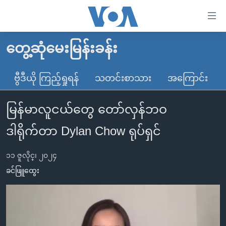
သုံး
ရ
လွယ်ကူ
တွေ့ဆုံမေးမြန်းခန်း
မူလစာမျက်နှာ
စေ
မြန်မာ
ဗွီဒီယို ကြည့်ရှုရန်
သတင်းစာသား
အကြောင်း
သည့်
ကမ္ဘာ့သတင်းများ
Link
မြန်မာလူငယ်တွေ တော်လှန်ဘဝ
ဗွီဒီယို
နိုင်ငံတကာ
များ
သတင်းလွတ်လပ်ခွင့်
အမေရိကန်
ဒါရိုက်တာ Dylan Chow ရုပ်ရှင်
ပင်မ
ရပ်ဝန်းတခု လမ်းတခု အလွန်
တရုတ်
အကြောင်းအရာ
၁၁ ဇူလိုင္၊ ၂၀၂၄
သို့
အင်္ဂလိပ်စာလေ့လာမယ်
အစ္စရေး-ပါလက်စတိုင်း
ခင်ဖြူထွေး
ကျော်
အပတ်စဉ်ကဏ္ဍများ
အမေရိကန်သုံးအီဒီယံ
ကြည့်
ရေဒီယိုနှင့်ရုပ်သံ အချက်အလက်များ
မကြေးမုံရဲ့ အင်္ဂလိပ်စာ
ရေဒီယို
ရန်
ပင်မ
ရေဒီယို/တီဗွီအစီအစဉ်
ရုပ်ရှင်ထဲက အင်္ဂလိပ်စာ
တီဗွီ