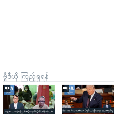
ဗွီဒီယို ကြည့်ရှုရန်