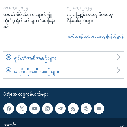
၀၈ မတ္၊ ၂၀၂၅
၀၂ မတ္၊ ၂၀၂၅
တရုတ် စီမံကိန်း၊ ကျောက်ဖြူ
ကျားဖြန့်ဂိုဏ်းတွေ နှိမ်နင်းမှု
တိုက်ပွဲ ရိုက်ခတ်ချက် "မေးမြန်း
စိန်ခေါ်ချက်များ
ခန်း"
အစီအစဉ်တွဲများအားလုံးကြည့်ရှုရန်
ရုပ်သံအစီအစဉ်များ
ရေဒီယိုအစီအစဉ်များ
ဗွီအိုအေ လူမှုကွန်ယက်များ
သတင်း