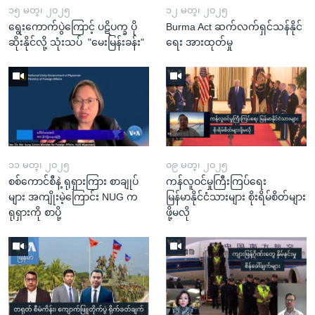
၁၅ မတ္၊ ၂၀၂၅
၁၂ မတ္၊ ၂၀၂၅
ရွေးကောက်ပွဲကြောင့် ပဋိပက္ခ ပို
Burma Act ဆက်လက်ရှင်သန်နိုင်
ဆိုးနိုင်လို့ သုံးသပ် "မေးမြန်းခန်း"
ရေး အားထုတ်မှု
၁၁ မတ္၊ ၂၀၂၅
၀၉ မတ္၊ ၂၀၂၅
စစ်ကောင်စီနဲ့ ရုရှားကြား စာချုပ်
ကန်လူဝင်မှုကြီးကြပ်ရေး
များ အကျိုးမဲ့ကြောင်း NUG က
မြန်မာနိုင်ငံသားများ စိုးရိမ်စိတ်များ
ရုရှားကို စာပို့
ဖို့မလို