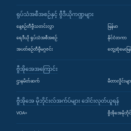
ရုပ်သံအစီအစဉ်နှင့် ဗွီဒီယိုကဏ္ဍများ
နေ့စဉ်တီဗွီသတင်းလွှာ
မြန်မာ
ရေဒီယို ရုပ်သံအစီအစဉ်
နိုင်ငံတကာ
အပတ်စဉ်တီဗွီမဂ္ဂဇင်း
တွေ့ဆုံမေးမြန
ဗွီအိုအေအကြောင်း
ဌာနမိတ်ဆက်
မီတာလှိုင်းမျာ
ဗွီအိုအေ မိုဘိုင်းလ်အက်ပ်များ ဒေါင်းလုတ်ယူရန်
Learning English
VOA+
ဗွီအိုအေမိုဘ
ဗွီအိုအေ လူမှုကွန်ယက်များ