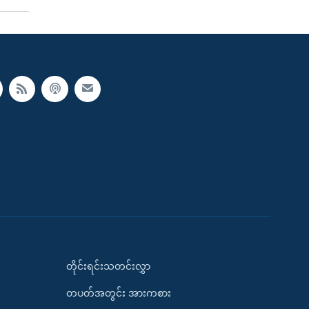
တိုင်းရင်းသတင်းလွှာ
တပတ်အတွင်း အားကစား