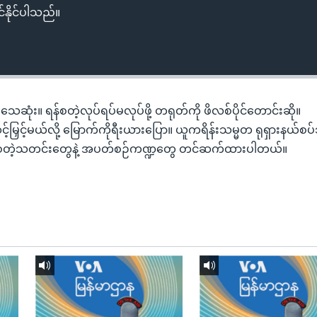
်နိုင်ပါသည်။
ဦးသေဆုံး။ ရန်စတဲ့လုပ်ရပ်မလုပ်ဖို့ တရုတ်ကို ဖိလစ်ပိုင်တောင်းဆို။
ြှင့်မယ်လို့ မြောက်ကိုရီးယားပြော။ ယူကရိန်းသမ္မတ ရုရှားနယ်စပ်
ော စတဲ့သတင်းတွေနဲ့ အပတ်စဉ်ကဏ္ဍတွေ တင်ဆက်ထားပါတယ်။