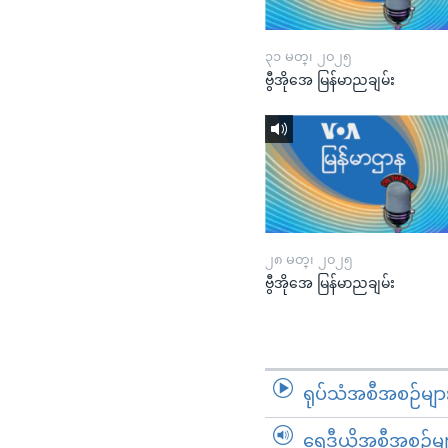
၃၁ မတ္၊ ၂၀၂၅
ဗွီအိုအေ မြန်မာညချမ်း
၂၈ မတ္၊ ၂၀၂၅
ဗွီအိုအေ မြန်မာညချမ်း
ရုပ်သံအစီအစဉ်မျာ
ရေဒီယိုအစီအစဉ်မျ