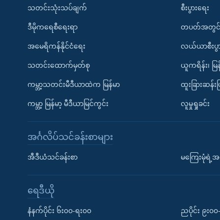
သတင်းသုံးသပ်ချက်
စီးပွားရေး
ဒီမိုကရေစီရေးရာ
တပတ်အတွင်
အမေရိကန်နိုင်ငံရေး
လယ်ယာစီးပွ
သတင်းထောက်မှတ်စု
ယူကရိန်း၊ မြန
ကမ္ဘာ့သတင်းမီဒီယာထဲက မြန်မာ
ထူးခြားဆန်း
ကမ္ဘာ့ မြန်မာ့ မီဒီယာမြင်ကွင်း
လူမှုရှုခင်း
အင်္ဂလိပ်သင်ခန်းစာများ
အီဒီယံသင်ခန်းစာ
မကြေးမုံရဲ့အင
ရေဒီယို
နံနက်ပိုင်း ၆း၀၀-ရး၀၀
ညပိုင်း ၉း၀