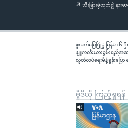
သုတပဒေသာ အင်္ဂလိပ်စာ
အ
သီးခြားခွဲထုတ်၍ နားဆင
ညွန်း
စာမျက်နှာ
သို့
ကျော်
ကြည့်
ဖူးခက်မြေပြိုမှု မြန်မာ ၆ 
ရန်
နျူကလီးယားစွမ်းရည်အဆင့်မ
ရှာဖွေ
လွတ်လပ်ရေးမိန့်ခွန်းပြ
ရန်
နေရာ
သို့
ကျော်
ဗွီဒီယို ကြည့်ရှုရန်
ရန်