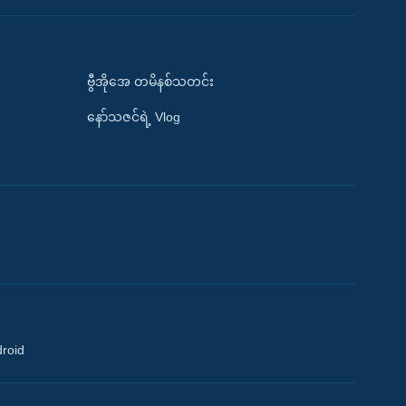
ဗွီအိုအေ တမိနစ်သတင်း
နော်သဇင်ရဲ့ Vlog
droid