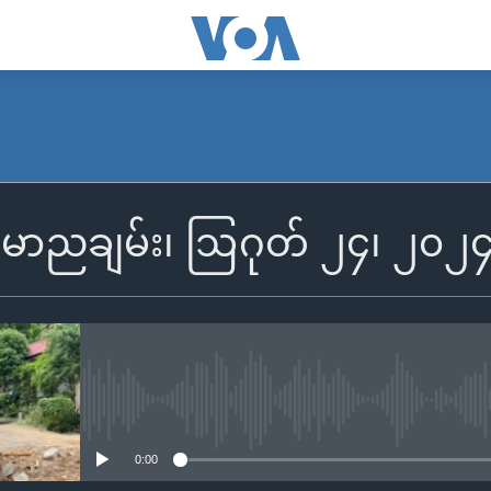
SUBSCRIBE
ြန်မာညချမ်း၊ ဩဂုတ် ၂၄၊ ၂၀၂
Apple Podcasts
Spotify
ရယူရန်
No media source currently availa
0:00