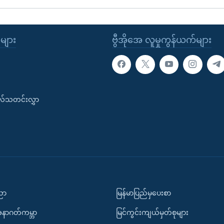
ုများ
ဗွီအိုအေ လူမှုကွန်ယက်များ
းလ်သတင်းလွှာ
ပညာ
မြန်မာပြည်မှပေးစာ
အနာဂတ်ကမ္ဘာ
မြင်ကွင်းကျယ်မှတ်စုများ