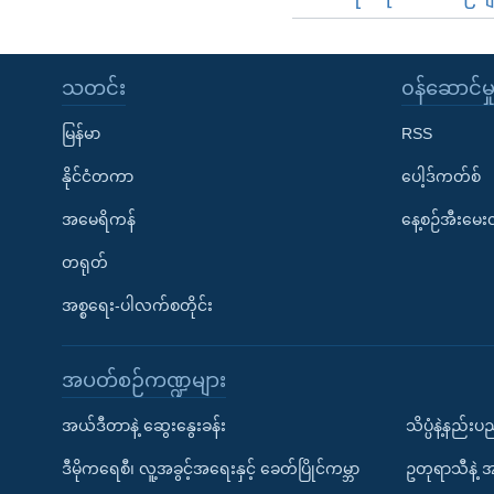
သတင်း
၀န်ဆောင်မှ
မြန်မာ
RSS
နိုင်ငံတကာ
ပေါ့ဒ်ကတ်စ်
အမေရိကန်
နေ့စဉ်အီးမေ
တရုတ်
အစ္စရေး-ပါလက်စတိုင်း
အပတ်စဉ်ကဏ္ဍများ
အယ်ဒီတာနဲ့ ဆွေးနွေးခန်း
သိပ္ပံနဲ့နည်း
ဒီမိုကရေစီ၊ လူ့အခွင့်အရေးနှင့် ခေတ်ပြိုင်ကမ္ဘာ
ဥတုရာသီနဲ့ 