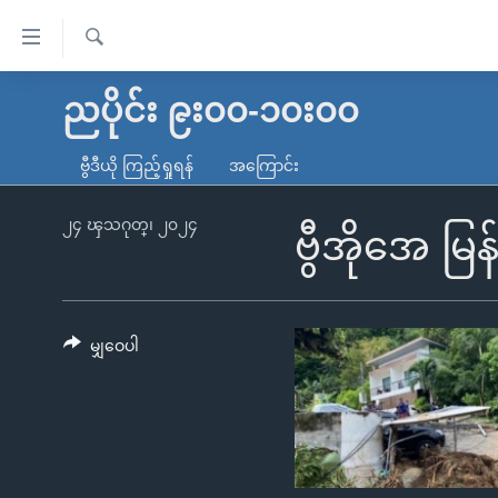
သုံး
ရ
ရှာဖွေ
လွယ်ကူ
မူလစာမျက်နှာ
ညပိုင်း ၉း၀၀-၁၀း၀၀
ရ
စေ
မြန်မာ
လာ
ဗွီဒီယို ကြည့်ရှုရန်
အကြောင်း
သည့်
ဒ်
ကမ္ဘာ့သတင်းများ
Link
ဗွီဒီယို
နိုင်ငံတကာ
၂၄ ၾသဂုတ္၊ ၂၀၂၄
ဗွီအိုအေ မ
များ
သတင်းလွတ်လပ်ခွင့်
အမေရိကန်
ပင်မ
ရပ်ဝန်းတခု လမ်းတခု အလွန်
တရုတ်
အကြောင်းအရာ
အင်္ဂလိပ်စာလေ့လာမယ်
အစ္စရေး-ပါလက်စတိုင်း
မျှဝေပါ
သို့
အပတ်စဉ်ကဏ္ဍများ
အမေရိကန်သုံးအီဒီယံ
ကျော်
ကြည့်
ရေဒီယိုနှင့်ရုပ်သံ အချက်အလက်များ
မကြေးမုံရဲ့ အင်္ဂလိပ်စာ
ရေဒီယို
ရန်
ရေဒီယို/တီဗွီအစီအစဉ်
ရုပ်ရှင်ထဲက အင်္ဂလိပ်စာ
တီဗွီ
ပင်မ