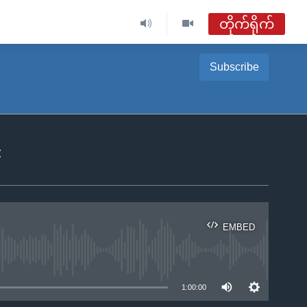
တိုက်ရိုက်
ဗွီအိုအေ မြန်မာညချမ်း
Subscribe
တိုက်ရိုက်ထုတ်လွှင့်မှု
အစီအစဉ်များ
၄
ဗွီအိုအေ မြန်မာညချမ်း
ရေဒီယိုတိုက်ရိုက်နားဆင်ရန်
EMBED
ble
1:00:00