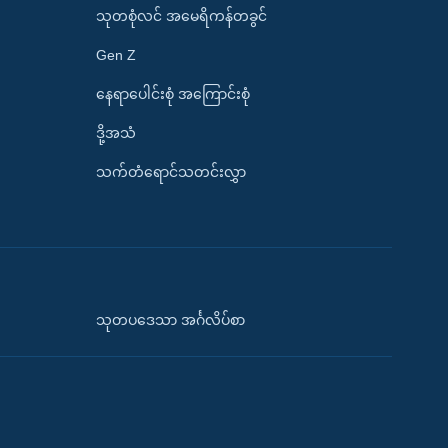
သုတစုံလင် အမေရိကန်တခွင်
Gen Z
နေရာပေါင်းစုံ အကြောင်းစုံ
ဒို့အသံ
သက်တံရောင်သတင်းလွှာ
သုတပဒေသာ အင်္ဂလိပ်စာ