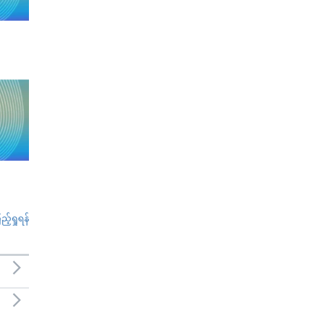
်ရှုရန်