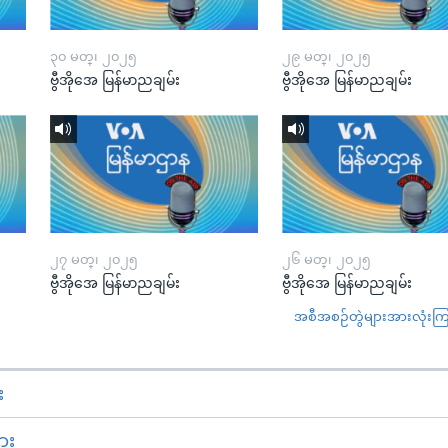
၃၀ မတ္၊ ၂၀၂၅
၂၉ မတ္၊ ၂၀၂၅
ဗွီအိုအေ မြန်မာညချမ်း
ဗွီအိုအေ မြန်မာညချမ်း
၂၇ မတ္၊ ၂၀၂၅
၂၆ မတ္၊ ၂၀၂၅
ဗွီအိုအေ မြန်မာညချမ်း
ဗွီအိုအေ မြန်မာညချမ်း
အစီအစဉ်တွဲများအားလုံးကြည့
း
ား