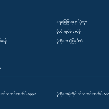
ရေမြေခြားမှ ရုပ်ပုံလွှာ
ပိုလီဂရပ်ဖ်.အင်ဖို
်းခန်း
ဗွီအိုအေ ပုံပြရုပ်သံ
း
ိုင်းလ်သတင်းအက်ပ်-Apple
ဗွီအိုအေမိုဘိုင်းလ်သတင်းအက်ပ်-An