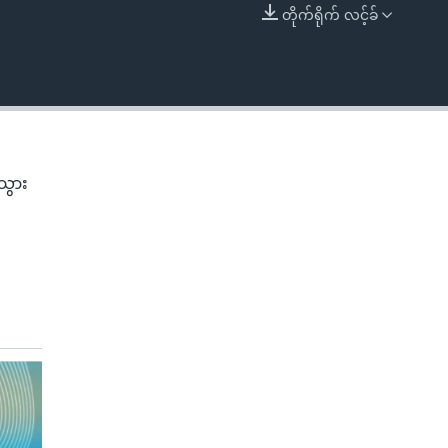
တိုက်ရိုက် လင့်ခ်
EMBED
သွား