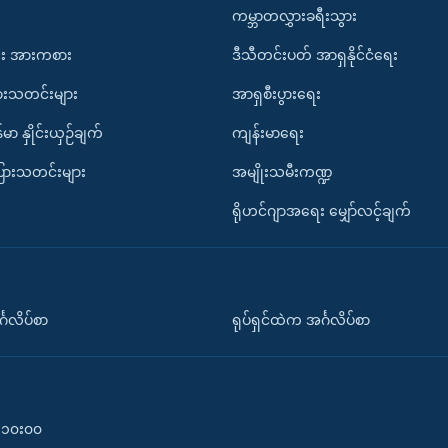
ကမ္ဘာတလွှားခရီးသွား
း အားကစား
ဒီသီတင်းပတ် အာရှနိုင်ငံရေး
ားသတင်းများ
အာရှစီးပွားရေး
်မာ နှိုင်းယှဉ်ချက်
ကျန်းမာရေး
ပြားသတင်းများ
အမျိုးသမီးကဏ္ဍ
ရိုဟင်ဂျာအရေး မျှော်လင့်ချက်
်္ဂလိပ်စာ
ရုပ်ရှင်ထဲက အင်္ဂလိပ်စာ
၀-၁၀း၀၀