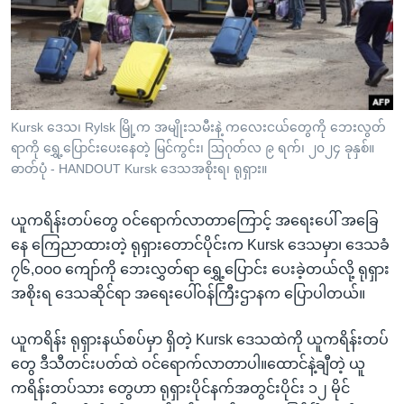
အ
သုတပဒေသာ အင်္ဂလိပ်စာ
ညွန်း
Learning English
စာမျက်နှာ
သို့
ဗွီအိုအေ လူမှုကွန်ယက်များ
ကျော်
ကြည့်
Kursk ဒေသ၊ Rylsk မြို့က အမျိုးသမီးနဲ့ ကလေးငယ်တွေကို ဘေးလွတ်
ရာကို ရွှေ့ပြောင်းပေးနေတဲ့ မြင်ကွင်း၊ ဩဂုတ်လ ၉ ရက်၊ ၂၀၂၄ ခုနှစ်။
ရန်
ဘာသာစကားများ
ဓာတ်ပုံ - HANDOUT Kursk ဒေသအစိုးရ၊ ရုရှား။
ရှာဖွေ
ရန်
ယူကရိန်းတပ်တွေ ဝင်ရောက်လာတာကြောင့် အရေးပေါ် အခြေ
နေရာ
နေ ကြေညာထားတဲ့ ရုရှားတောင်ပိုင်းက Kursk ဒေသမှာ၊ ဒေသခံ
သို့
၇၆,၀၀၀ ကျော်ကို ဘေးလွှတ်ရာ ရွှေ့ပြောင်း ပေးခဲ့တယ်လို့ ရုရှား
ကျော်
အစိုးရ ဒေသဆိုင်ရာ အရေးပေါ်ဝန်ကြီးဌာနက ပြောပါတယ်။
ရန်
ယူကရိန်း ရုရှားနယ်စပ်မှာ ရှိတဲ့ Kursk ဒေသထဲကို ယူကရိန်းတပ်
တွေ ဒီသီတင်းပတ်ထဲ ဝင်ရောက်လာတာပါ။ထောင်နဲ့ချီတဲ့ ယူ
ကရိန်းတပ်သား တွေဟာ ရုရှားပိုင်နက်အတွင်းပိုင်း ၁၂ မိုင်