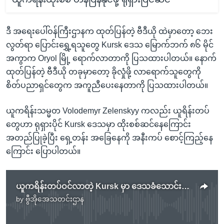
ဒီ အရေးပေါ်ဝန်ကြီးဌာနက ထုတ်ပြန်တဲ့ ဗီဒီယို ထဲမှာတော့ ဘေး
လွတ်ရာ ပြောင်းရွှေ့ရသူတွေ Kursk ဒေသ မြောက်ဘက် ၈၆ မိုင်
အကွာက Oryol မြို့ ရောက်လာတာကို ပြသထားပါတယ်။ နောက်
ထုတ်ပြန်တဲ့ ဗီဒီယို တခုမှာတော့ ခိုလှုံဖို့ လာရောက်သူတွေကို
စိတ်ပညာရှင်တွေက အကူညီပေးနေတာကို ပြသထားပါတယ်။
ယူကရိန်းသမ္မတ Volodemyr Zelenskyy ကလည်း ယူရိန်းတပ်
တွေဟာ ရုရှားပိုင် Kursk ဒေသမှာ ထိုးစစ်ဆင်နေကြောင်း
အတည်ပြုခဲ့ပြီး ရှေ့တန်း အခြေနေကို အနီးကပ် စောင့်ကြည့်နေ
ကြောင်း ပြောပါတယ်။
ယူကရိန်းတပ်ဝင်လာတဲ့ Kursk မှာ ဒေသခံသောင်းချီ ပြောင်းရွှေ့ပေးနေ
by
ဗွီအိုအေသတင်းဌာန
No media source currently available