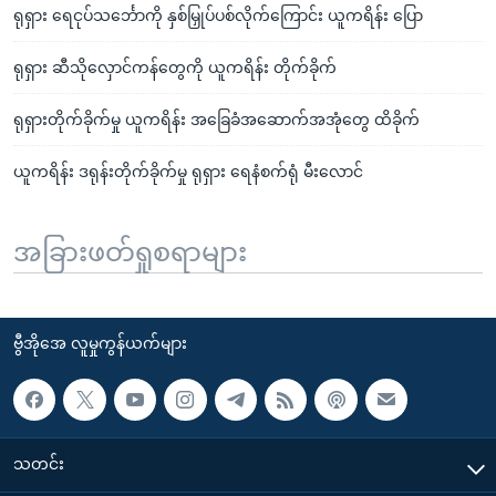
ရုရှား ရေငုပ်သင်္ဘောကို နှစ်မြှုပ်ပစ်လိုက်ကြောင်း ယူကရိန်း ပြော
ရုရှား ဆီသိုလှောင်ကန်တွေကို ယူကရိန်း တိုက်ခိုက်
ရုရှားတိုက်ခိုက်မှု ယူကရိန်း အခြေခံအဆောက်အအုံတွေ ထိခိုက်
ယူကရိန်း ဒရုန်းတိုက်ခိုက်မှု ရုရှား ရေနံစက်ရုံ မီးလောင်
အခြားဖတ်ရှုစရာများ
ဗွီအိုအေ လူမှုကွန်ယက်များ
သတင်း