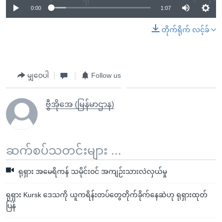
0:00
1:07
တိုက်ရိုက် လင့်ခ်
မျှဝေပါ
Follow us
ဗွီအိုအေ (မြန်မာဌာန)
ဆက်စပ်သတင်းများ ...
ရုရှား အမေရိကန် သမိုင်းဝင် အကျဉ်းသားလဲလှယ်မှု
ရုရှား Kursk ဒေသကို ယူကရိန်းတပ်တွေတိုက်ခိုက်နေဆဲဟု ရုရှားထုတ်
ပြန်