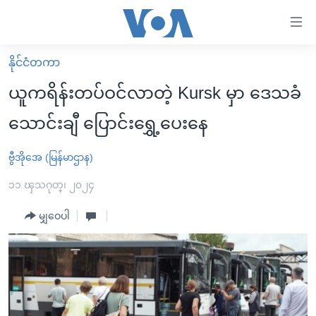
သုံး
ရ
လွယ်ကူ
နိုင်ငံတကာ
မူလစာမျက်နှာ
စေ
ယူကရိန်းတပ်ဝင်လာတဲ့ Kursk မှာ ဒေသခံ
မြန်မာ
သည့်
သောင်းချီ ပြောင်းရွှေ့ပေးနေ
ကမ္ဘာ့သတင်းများ
Link
ဗွီဒီယို
နိုင်ငံတကာ
ဗွီအိုအေ (မြန်မာဌာန)
များ
သတင်းလွတ်လပ်ခွင့်
အမေရိကန်
၁၁ ၾသဂုတ္၊ ၂၀၂၄
ပင်မ
ရပ်ဝန်းတခု လမ်းတခု အလွန်
တရုတ်
အကြောင်းအရာ
မျှဝေပါ
သို့
အင်္ဂလိပ်စာလေ့လာမယ်
အစ္စရေး-ပါလက်စတိုင်း
ကျော်
အပတ်စဉ်ကဏ္ဍများ
အမေရိကန်သုံးအီဒီယံ
ကြည့်
ရေဒီယိုနှင့်ရုပ်သံ အချက်အလက်များ
မကြေးမုံရဲ့ အင်္ဂလိပ်စာ
ရေဒီယို
ရန်
ပင်မ
ရေဒီယို/တီဗွီအစီအစဉ်
ရုပ်ရှင်ထဲက အင်္ဂလိပ်စာ
တီဗွီ