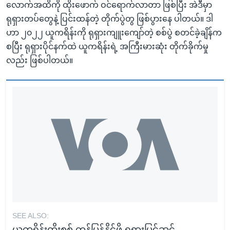
လောက်အထိကို ထိုးဖောက် ဝင်ရောက်လာတာ ဖြစ်ပြီး အဲဒီမှာ
ရုရှားတပ်တွေနဲ့ ပြင်းထန်တဲ့ တိုက်ပွဲတွ ဖြစ်ပွားနေ ပါတယ်။ ဒါ
ဟာ ၂၀၂၂ ယူကရိန်းကို ရုရှားကျူးကျော်တဲ့ စစ်ပွဲ စတင်ခဲ့ချိန်က
စပြီး ရုရှားပိုင်နက်ထဲ ယူကရိန်းရဲ့ အကြီးမားဆုံး တိုက်ခိုက်မှု
လည်း ဖြစ်ပါတယ်။
SEE ALSO:
ယူကရိန်းထိုးစစ် တန်ပြန်နိုင်ဖို့ ရုရှားပြင်ဆင်