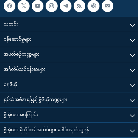
သတင်း
၀န်ဆောင်မှုများ
အပတ်စဉ်ကဏ္ဍများ
အင်္ဂလိပ်သင်ခန်းစာများ
ရေဒီယို
ရုပ်သံအစီအစဉ်နှင့် ဗွီဒီယိုကဏ္ဍများ
ဗွီအိုအေအကြောင်း
ဗွီအိုအေ မိုဘိုင်းလ်အက်ပ်များ ဒေါင်းလုတ်ယူရန်