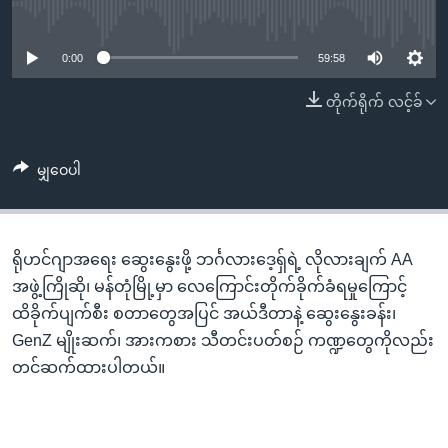
အ
No media source currently available
သုတပဒေသာ အင်္ဂလိပ်စာ
ညွန်း
Learning English
စာမျက်နှာ
0:00
59:58
သို့
ဗွီအိုအေ လူမှုကွန်ယက်များ
တိုက်ရိုက် လင့်ခ်
ကျော်
ကြည့်
ရန်
မျှဝေပါ
ဘာသာစကားများ
ရှာဖွေ
ရန်
နေရာ
ရိုဟင်ဂျာအရေး ဆွေးနွေးဖို့ ဘင်္ဂလားဒေ့ရှ်ရဲ့ လိုလားချက် AA
သို့
အဖွဲ့ကြိုဆို၊ မန်တုံမြို့မှာ လေကြောင်းတိုက်ခိုက်ခံရမှုကြောင့်
ကျော်
ထိခိုက်ပျက်စီး စတာတွေအပြင် အယ်ဒီတာနဲ့ ဆွေးနွေးခန်း၊
ရန်
GenZ မျိုးဆက်၊ အားကစား သီတင်းပတ်စဉ် ကဏ္ဍတွေကိုလည်း
တင်ဆက်ထားပါတယ်။