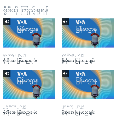
ဗွီဒီယို ကြည့်ရှုရန်
၃၁ မတ္၊ ၂၀၂၅
၃၀ မတ္၊ ၂၀၂၅
ဗွီအိုအေ မြန်မာညချမ်း
ဗွီအိုအေ မြန်မာညချမ်း
၂၉ မတ္၊ ၂၀၂၅
၂၈ မတ္၊ ၂၀၂၅
ဗွီအိုအေ မြန်မာညချမ်း
ဗွီအိုအေ မြန်မာညချမ်း