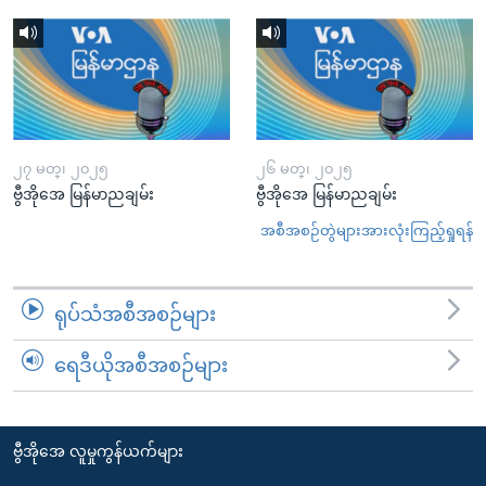
၂၇ မတ္၊ ၂၀၂၅
၂၆ မတ္၊ ၂၀၂၅
ဗွီအိုအေ မြန်မာညချမ်း
ဗွီအိုအေ မြန်မာညချမ်း
အစီအစဉ်တွဲများအားလုံးကြည့်ရှုရန်
ရုပ်သံအစီအစဉ်များ
ရေဒီယိုအစီအစဉ်များ
ဗွီအိုအေ လူမှုကွန်ယက်များ