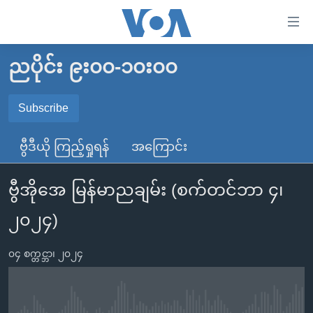
သုံး
ရ
လွယ်ကူ
ညပိုင်း ၉း၀၀-၁၀း၀၀
မူလစာမျက်နှာ
စေ
မြန်မာ
Subscribe
သည့်
SUBSCRIBE
ကမ္ဘာ့သတင်းများ
Link
ဗွီဒီယို ကြည့်ရှုရန်
အကြောင်း
ဗွီဒီယို
နိုင်ငံတကာ
များ
Spotify
သတင်းလွတ်လပ်ခွင့်
အမေရိကန်
ပင်မ
ဗွီအိုအေ မြန်မာညချမ်း (စက်တင်ဘာ ၄၊
ရပ်ဝန်းတခု လမ်းတခု အလွန်
တရုတ်
အကြောင်းအရာ
ရယူရန်
၂၀၂၄)
သို့
အင်္ဂလိပ်စာလေ့လာမယ်
အစ္စရေး-ပါလက်စတိုင်း
ကျော်
အပတ်စဉ်ကဏ္ဍများ
အမေရိကန်သုံးအီဒီယံ
၀၄ စက္တင္ဘာ၊ ၂၀၂၄
ကြည့်
ရေဒီယိုနှင့်ရုပ်သံ အချက်အလက်များ
မကြေးမုံရဲ့ အင်္ဂလိပ်စာ
ရေဒီယို
ရန်
ပင်မ
ရေဒီယို/တီဗွီအစီအစဉ်
ရုပ်ရှင်ထဲက အင်္ဂလိပ်စာ
တီဗွီ