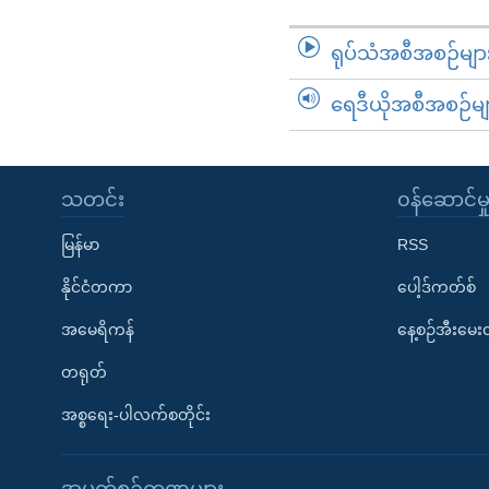
ရုပ်သံအစီအစဉ်မျာ
ရေဒီယိုအစီအစဉ်မျ
သတင်း
၀န်ဆောင်မှ
မြန်မာ
RSS
နိုင်ငံတကာ
ပေါ့ဒ်ကတ်စ်
အမေရိကန်
နေ့စဉ်အီးမေ
တရုတ်
အစ္စရေး-ပါလက်စတိုင်း
အပတ်စဉ်ကဏ္ဍများ