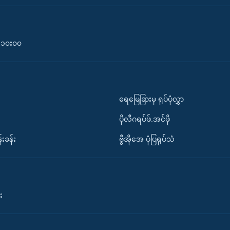
၀-၁၀း၀၀
ရေမြေခြားမှ ရုပ်ပုံလွှာ
ပိုလီဂရပ်ဖ်.အင်ဖို
်းခန်း
ဗွီအိုအေ ပုံပြရုပ်သံ
း