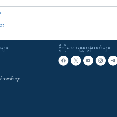
း
ား
ုများ
ဗွီအိုအေ လူမှုကွန်ယက်များ
းလ်သတင်းလွှာ