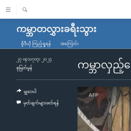
သုံး
ရ
ရှာဖွေ
လွယ်ကူ
မူလစာမျက်နှာ
ကမ္ဘာတလွှားခရီးသွား
ရ
စေ
မြန်မာ
လာ
ဗွီဒီယို ကြည့်ရှုရန်
အကြောင်း
သည့်
ဒ်
ကမ္ဘာ့သတင်းများ
Link
ဗွီဒီယို
နိုင်ငံတကာ
၂၇ ၾသဂုတ္၊ ၂၀၂၄
ကမ္ဘာလှည့်
များ
စုမြတ်မွန်
သတင်းလွတ်လပ်ခွင့်
အမေရိကန်
ပင်မ
ရပ်ဝန်းတခု လမ်းတခု အလွန်
တရုတ်
အကြောင်းအရာ
အင်္ဂလိပ်စာလေ့လာမယ်
အစ္စရေး-ပါလက်စတိုင်း
မျှဝေပါ
သို့
အပတ်စဉ်ကဏ္ဍများ
အမေရိကန်သုံးအီဒီယံ
ကျော်
မှတ်ချက်များဖတ်ရန်
ကြည့်
ရေဒီယိုနှင့်ရုပ်သံ အချက်အလက်များ
မကြေးမုံရဲ့ အင်္ဂလိပ်စာ
ရေဒီယို
ရန်
ရေဒီယို/တီဗွီအစီအစဉ်
ရုပ်ရှင်ထဲက အင်္ဂလိပ်စာ
တီဗွီ
ပင်မ