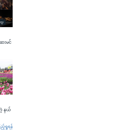
ေးမင်
ဲ့ နယ်
်ရှုရန်