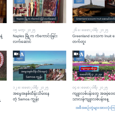
၀၅ မတ္၊ ၂၀၂၅
၂၆ ေဖေဖာ္၀ါရီ၊ ၂၀၂၅
ဲ့
Naples မြို့က ကံကောင်းခြင်း
Greenland ဒေသက Inuit ဆ
လက်ဆောင်
တက်တူး
၁၂ ေဖေဖာ္၀ါရီ၊ ၂၀၂၅
၀၄ ေဖေဖာ္၀ါရီ၊ ၂၀၂၅
အမွေအနှစ်ထိန်းသိမ်းနေ
ကျူးလစ်ပန်းတွေ အခမဲ့ဝေတ
့
တဲ့ Samoa ကျွန်း
သာလန်ကျူးလစ်ပန်းနေ့
အစီအစဉ်တွဲများအားလုံးကြည့