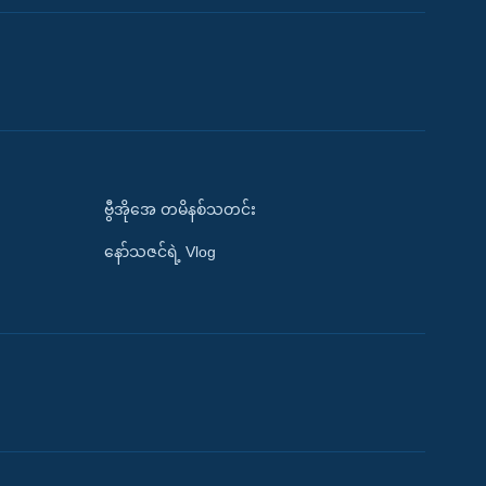
ဗွီအိုအေ တမိနစ်သတင်း
နော်သဇင်ရဲ့ Vlog