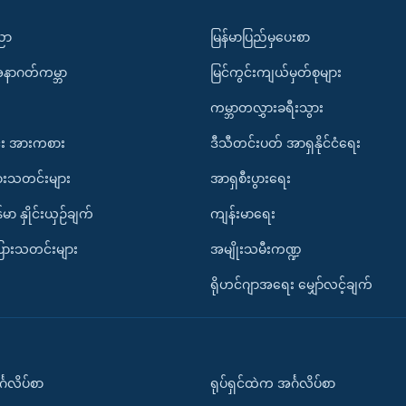
ပညာ
မြန်မာပြည်မှပေးစာ
အနာဂတ်ကမ္ဘာ
မြင်ကွင်းကျယ်မှတ်စုများ
ကမ္ဘာတလွှားခရီးသွား
း အားကစား
ဒီသီတင်းပတ် အာရှနိုင်ငံရေး
ားသတင်းများ
အာရှစီးပွားရေး
်မာ နှိုင်းယှဉ်ချက်
ကျန်းမာရေး
ပြားသတင်းများ
အမျိုးသမီးကဏ္ဍ
ရိုဟင်ဂျာအရေး မျှော်လင့်ချက်
်္ဂလိပ်စာ
ရုပ်ရှင်ထဲက အင်္ဂလိပ်စာ