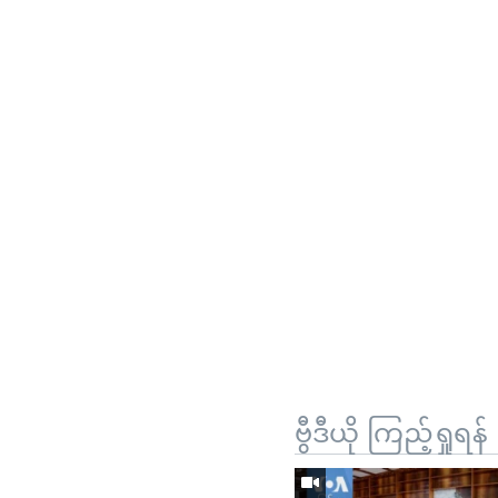
ဗွီဒီယို ကြည့်ရှုရန်