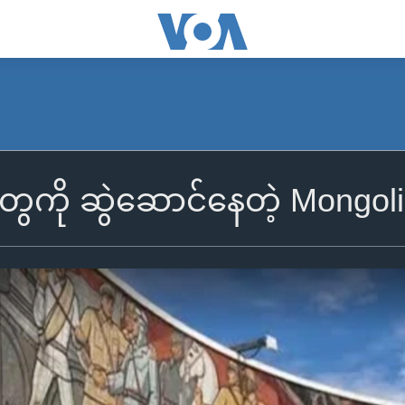
တွေကို ဆွဲဆောင်နေတဲ့ Mongol