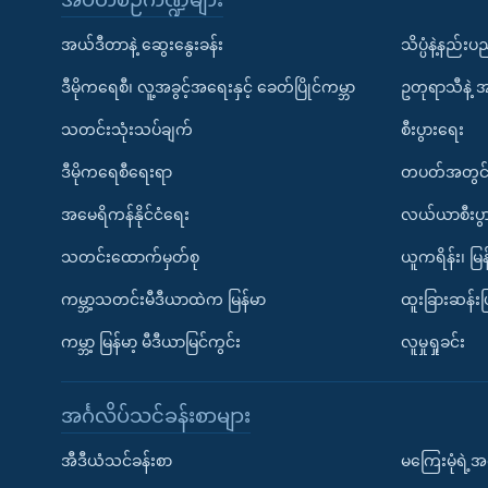
အယ်ဒီတာနဲ့ ဆွေးနွေးခန်း
သိပ္ပံနဲ့နည်း
ဒီမိုကရေစီ၊ လူ့အခွင့်အရေးနှင့် ခေတ်ပြိုင်ကမ္ဘာ
ဥတုရာသီနဲ့ 
သတင်းသုံးသပ်ချက်
စီးပွားရေး
ဒီမိုကရေစီရေးရာ
တပတ်အတွင်
အမေရိကန်နိုင်ငံရေး
လယ်ယာစီးပွ
သတင်းထောက်မှတ်စု
ယူကရိန်း၊ မြန
ကမ္ဘာ့သတင်းမီဒီယာထဲက မြန်မာ
ထူးခြားဆန်း
ကမ္ဘာ့ မြန်မာ့ မီဒီယာမြင်ကွင်း
လူမှုရှုခင်း
အင်္ဂလိပ်သင်ခန်းစာများ
အီဒီယံသင်ခန်းစာ
မကြေးမုံရဲ့အင