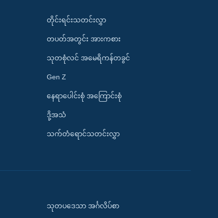
တိုင်းရင်းသတင်းလွှာ
တပတ်အတွင်း အားကစား
သုတစုံလင် အမေရိကန်တခွင်
Gen Z
နေရာပေါင်းစုံ အကြောင်းစုံ
ဒို့အသံ
သက်တံရောင်သတင်းလွှာ
သုတပဒေသာ အင်္ဂလိပ်စာ