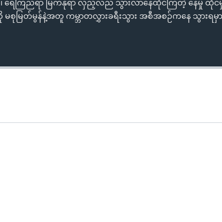
၊ ရေကြည်ရာ မြက်နုရာ လှည့်လည် သွားလာနေထိုင်ကြတဲ့ နေမှု ထိုင်မှုပ
ီကို မစုမြတ်မွန်နဲ့အတူ ကမ္ဘာတလွှားခရီးသွား အစီအစဉ်ကနေ သွားရမ