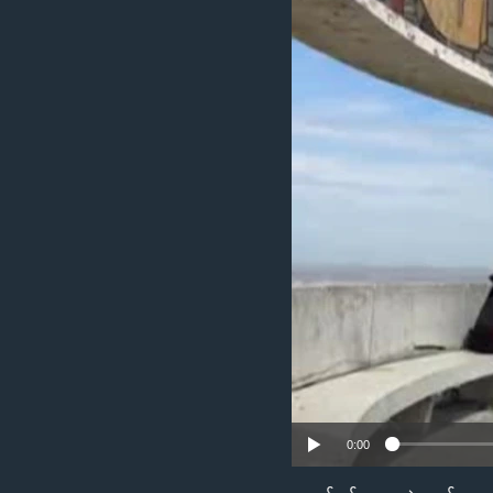
သုတပဒေသာ အင်္ဂလိပ်စာ
အ
ညွန်း
စာမျက်နှာ
သို့
ကျော်
ကြည့်
ရန်
ရှာဖွေ
ရန်
နေရာ
သို့
ကျော်
ရန်
0:00