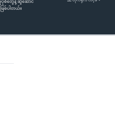
ုံစံတွေနဲ့ ဆွဲဆောင်
EMBED
ှာဖြစ်ပါတယ်။