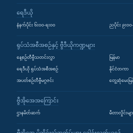
ရေဒီယို
နံနက်ပိုင်း ၆း၀၀-ရး၀၀
ညပိုင်း ၉း၀
ရုပ်သံအစီအစဉ်နှင့် ဗွီဒီယိုကဏ္ဍများ
နေ့စဉ်တီဗွီသတင်းလွှာ
မြန်မာ
ရေဒီယို ရုပ်သံအစီအစဉ်
နိုင်ငံတကာ
အပတ်စဉ်တီဗွီမဂ္ဂဇင်း
တွေ့ဆုံမေးမြန
ဗွီအိုအေအကြောင်း
ဌာနမိတ်ဆက်
မီတာလှိုင်းမျာ
ဗွီအိုအေ မိုဘိုင်းလ်အက်ပ်များ ဒေါင်းလုတ်ယူရန်