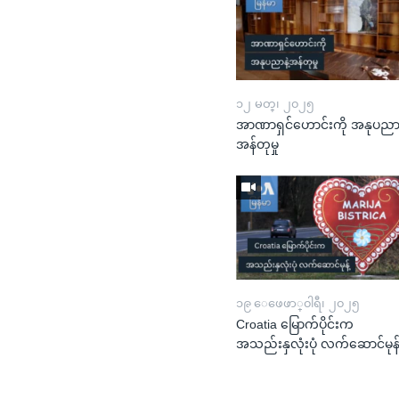
၁၂ မတ္၊ ၂၀၂၅
အာဏာရှင်ဟောင်းကို အနုပညာန
အန်တုမှု
၁၉ ေဖေဖာ္၀ါရီ၊ ၂၀၂၅
Croatia မြောက်ပိုင်းက
အသည်းနှလုံးပုံ လက်ဆောင်မုန်