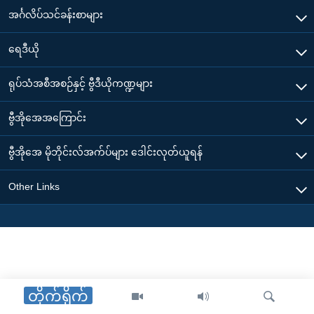
အင်္ဂလိပ်သင်ခန်းစာများ
ရေဒီယို
ရုပ်သံအစီအစဉ်နှင့် ဗွီဒီယိုကဏ္ဍများ
ဗွီအိုအေအကြောင်း
ဗွီအိုအေ မိုဘိုင်းလ်အက်ပ်များ ဒေါင်းလုတ်ယူရန်
Other Links
တိုက်ရိုက်