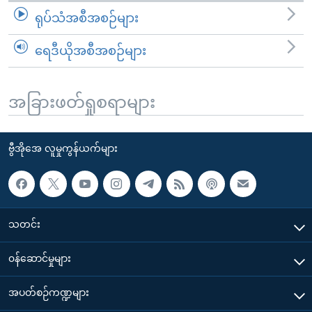
ရုပ်သံအစီအစဉ်များ
ရေဒီယိုအစီအစဉ်များ
အခြားဖတ်ရှုစရာများ
ဗွီအိုအေ လူမှုကွန်ယက်များ
သတင်း
၀န်ဆောင်မှုများ
အပတ်စဉ်ကဏ္ဍများ