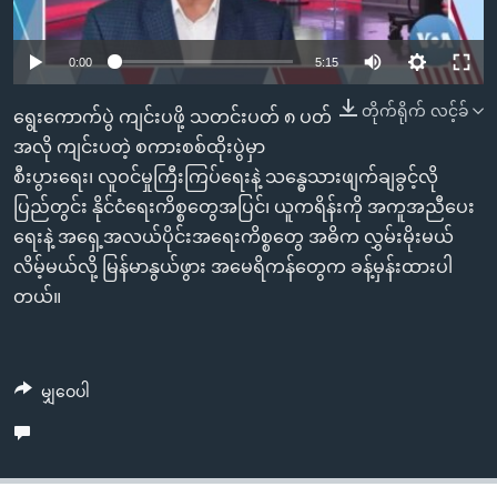
အ
သုတပဒေသာ အင်္ဂလိပ်စာ
ညွန်း
Learning English
0:00
5:15
စာမျက်နှာ
သို့
ဗွီအိုအေ လူမှုကွန်ယက်များ
တိုက်ရိုက် လင့်ခ်
ရွေးကောက်ပွဲ ကျင်းပဖို့ သတင်းပတ် ၈ ပတ်
ကျော်
အလို ကျင်းပတဲ့ စကားစစ်ထိုးပွဲမှာ
ကြည့်
စီးပွားရေး၊ လူဝင်မှုကြီးကြပ်ရေးနဲ့ သန္ဓေသားဖျက်ချခွင့်လို
ရန်
ဘာသာစကားများ
ပြည်တွင်း နိုင်ငံရေးကိစ္စတွေအပြင်၊ ယူကရိန်းကို အကူအညီပေး
ရှာဖွေ
ရေးနဲ့ အရှေ့အလယ်ပိုင်းအရေးကိစ္စတွေ အဓိက လွှမ်းမိုးမယ်
ရန်
လိမ့်မယ်လို့ မြန်မာနွယ်ဖွား အမေရိကန်တွေက ခန့်မှန်းထားပါ
နေရာ
တယ်။
သို့
ကျော်
ရန်
မျှဝေပါ