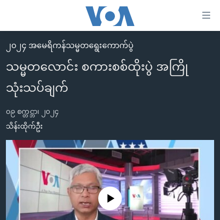
သုံး
ရ
လွယ်ကူ
၂၀၂၄ အမေရိကန်သမ္မတရွေးကောက်ပွဲ
မူလစာမျက်နှာ
စေ
သမ္မတလောင်း စကားစစ်ထိုးပွဲ အကြို
မြန်မာ
သည့်
သုံးသပ်ချက်
ကမ္ဘာ့သတင်းများ
Link
ဗွီဒီယို
နိုင်ငံတကာ
များ
၀၉ စက္တင္ဘာ၊ ၂၀၂၄
သတင်းလွတ်လပ်ခွင့်
အမေရိကန်
သိန်းထိုက်ဦး
ပင်မ
ရပ်ဝန်းတခု လမ်းတခု အလွန်
တရုတ်
အကြောင်းအရာ
သို့
အင်္ဂလိပ်စာလေ့လာမယ်
အစ္စရေး-ပါလက်စတိုင်း
ကျော်
အပတ်စဉ်ကဏ္ဍများ
အမေရိကန်သုံးအီဒီယံ
ကြည့်
ရေဒီယိုနှင့်ရုပ်သံ အချက်အလက်များ
မကြေးမုံရဲ့ အင်္ဂလိပ်စာ
ရေဒီယို
ရန်
No media source currently available
ပင်မ
ရေဒီယို/တီဗွီအစီအစဉ်
ရုပ်ရှင်ထဲက အင်္ဂလိပ်စာ
တီဗွီ