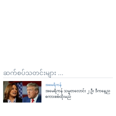
ဆက်စပ်သတင်းများ ...
အမေရိကန်
အမေရိကန် သမ္မတလောင်း ၂ ဦး ဒီကနေ့ည
စကားစစ်ထိုးမည်