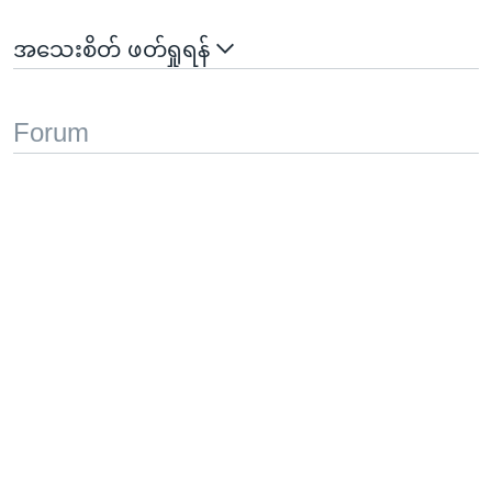
အသေးစိတ် ဖတ်ရှုရန်
Forum