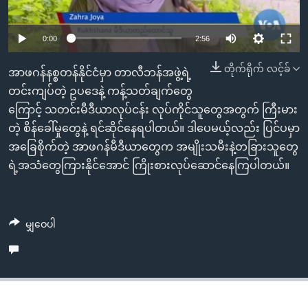
အ
သုတပဒေသာ အင်္ဂလိပ်စာ
ညွန်း
Learning English
0:00
2:56
စာမျက်နှာ
သို့
ဗွီအိုအေ လူမှုကွန်ယက်များ
တိုက်ရိုက် လင့်ခ်
အာဖဂန်နစ္စတန်နိုင်ငံမှာ တာလီဘန်အဖွဲ့ရဲ့
ကျော်
တင်းကျပ်တဲ့ ဥပဒေနဲ့ ကန့်သတ်ချက်တွေ
ကြည့်
ကြောင့် သတင်းမီဒီယာလုပ်ငန်း လုပ်ကိုင်သူတွေအတွက် ကြီးမား
ရန်
ဘာသာစကားများ
တဲ့ စိန်ခေါ်မှုတွေနဲ့ ရင်ဆိုင်နေရပါတယ်။ ဒါပေမယ့်လည်း ပြင်ပမှာ
ရှာဖွေ
အခြေစိုက်တဲ့ အာဖဂန်မီဒီယာတွေက အမျိုးသမီးနဲ့တခြားသူတွေ
ရန်
ရဲ့အသံတွေကြားနိုင်အောင် ကြိုးစားလုပ်ဆောင်နေကြပါတယ်။
နေရာ
သို့
ကျော်
မျှဝေပါ
ရန်