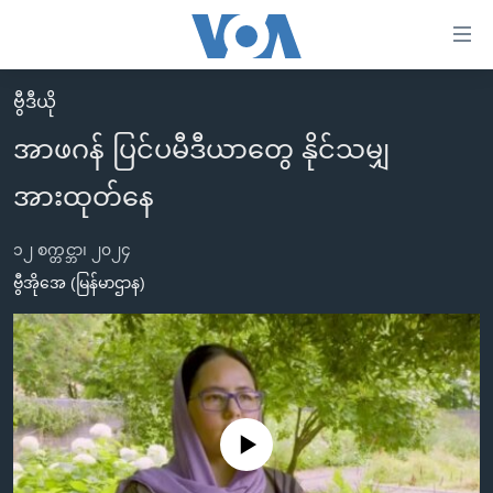
သုံး
ရ
လွယ်ကူ
ဗွီဒီယို
မူလစာမျက်နှာ
စေ
အာဖဂန် ပြင်ပမီဒီယာတွေ နိုင်သမျှ
မြန်မာ
သည့်
အားထုတ်နေ
ကမ္ဘာ့သတင်းများ
Link
ဗွီဒီယို
နိုင်ငံတကာ
များ
၁၂ စက္တင္ဘာ၊ ၂၀၂၄
သတင်းလွတ်လပ်ခွင့်
အမေရိကန်
ဗွီအိုအေ (မြန်မာဌာန)
ပင်မ
ရပ်ဝန်းတခု လမ်းတခု အလွန်
တရုတ်
အကြောင်းအရာ
သို့
အင်္ဂလိပ်စာလေ့လာမယ်
အစ္စရေး-ပါလက်စတိုင်း
ကျော်
အပတ်စဉ်ကဏ္ဍများ
အမေရိကန်သုံးအီဒီယံ
ကြည့်
ရေဒီယိုနှင့်ရုပ်သံ အချက်အလက်များ
မကြေးမုံရဲ့ အင်္ဂလိပ်စာ
ရေဒီယို
ရန်
No media source currently available
ပင်မ
ရေဒီယို/တီဗွီအစီအစဉ်
ရုပ်ရှင်ထဲက အင်္ဂလိပ်စာ
တီဗွီ