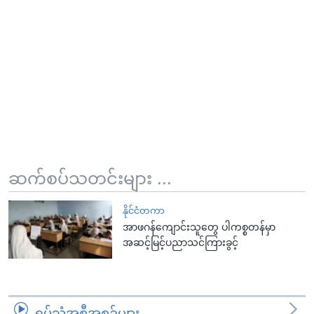
ဆက်စပ်သတင်းများ ...
နိုင်ငံတကာ
အာဖဂန်ကျောင်းသူတွေ ပါကစ္စတန်မှာ
အဆင့်မြင့်ပညာသင်ကြားခွင့်
ရုပ်သံအစီအစဉ်များ