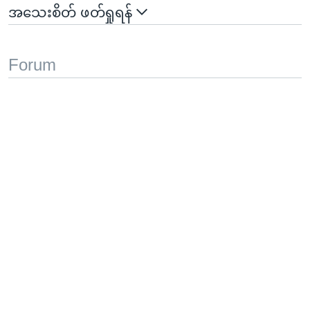
အသေးစိတ် ဖတ်ရှုရန်
Forum