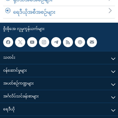
ရေဒီယိုအစီအစဉ်များ
ဗွီအိုအေ လူမှုကွန်ယက်များ
သတင်း
၀န်ဆောင်မှုများ
အပတ်စဉ်ကဏ္ဍများ
အင်္ဂလိပ်သင်ခန်းစာများ
ရေဒီယို