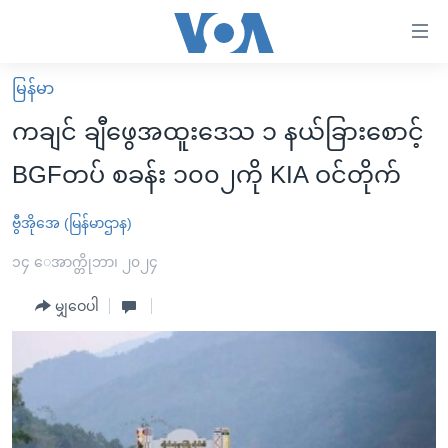
သုံး
ရ
လွယ်ကူ
မြန်မာ
မူလစာမျက်နှာ
စေ
ကချင် ချီဖွေအထူးဒေသ ၁ နယ်ခြားစောင့်
မြန်မာ
သည့်
BGFတပ် စခန်း ၁၀၀၂ကို KIA ဝင်တိုက်
ကမ္ဘာ့သတင်းများ
Link
ဗွီဒီယို
နိုင်ငံတကာ
ဗွီအိုအေ (မြန်မာဌာန)
များ
သတင်းလွတ်လပ်ခွင့်
အမေရိကန်
၁၄ ေအာက္တိုဘာ၊ ၂၀၂၄
ပင်မ
ရပ်ဝန်းတခု လမ်းတခု အလွန်
တရုတ်
အကြောင်းအရာ
မျှဝေပါ
သို့
အင်္ဂလိပ်စာလေ့လာမယ်
အစ္စရေး-ပါလက်စတိုင်း
ကျော်
အပတ်စဉ်ကဏ္ဍများ
အမေရိကန်သုံးအီဒီယံ
ကြည့်
ရေဒီယိုနှင့်ရုပ်သံ အချက်အလက်များ
မကြေးမုံရဲ့ အင်္ဂလိပ်စာ
ရေဒီယို
ရန်
ပင်မ
ရေဒီယို/တီဗွီအစီအစဉ်
ရုပ်ရှင်ထဲက အင်္ဂလိပ်စာ
တီဗွီ