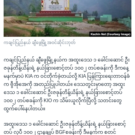
အ
သုတပဒေသာ အင်္ဂလိပ်စာ
ညွန်း
Learning English
စာမျက်နှာ
သို့
ဗွီအိုအေ လူမှုကွန်ယက်များ
ကျော်
ကြည့်
ကချင်ပြည်နယ် ချီဖွေမြို့အဝင်ဆိုင်းဘုတ်
ရန်
ဘာသာစကားများ
ရှာဖွေ
ကချင်ပြည်နယ် ချီဖွေမြို့နယ်က အထူးဒေသ ၁ ခေါင်းဆောင် ဦး
ရန်
ဇခုန်တိန့်ယိန်းရဲ့ နယ်ခြားစောင့်တပ် ၁၀၀၂ တပ်စခန်းကို ဒီကနေ့
နေရာ
မနက်မှာပဲ KIA က ဝင်တိုက်ခဲ့တယ်လို့ KIA ပြန်ကြားရေးတာဝန်ခံ
သို့
က ဗွီအိုအေကို အတည်ပြုပါတယ်။ ဒေသတွင်းမှာတော့ အထူး
ကျော်
ဒေသ ၁ ခေါင်းဆောင် ဦးဇခုန်တိန့်ယိန်းရဲ့ နယ်ခြားစောင့်တပ်
ရန်
၁၀၀၂ တပ်စခန်းကို KIO က သိမ်းယူလိုက်ပြီလို့ သတင်းတွေ
ထွက်ပေါ်နေပါတယ်။
အထူးဒေသ ၁ ခေါင်းဆောင် ဦးဇခုန်တိန့်ယိန်းရဲ့ နယ်ခြားစောင့်
တပ် လုပီ ၁၀၀၂ ဌာနချုပ် BGFစခန်းကို ဒီမနက်က စတင်