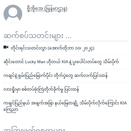
ဗွီအိုအေ (မြန်မာဌာန)
ဆက်စပ်သတင်းများ ...
တိုင်းရင်းသတင်းလွှာ (အောက်တိုဘာ ၁၀၊ ၂၀၂၄)
ဆိုင်းတောင် Lucky Man ဟိုတယ် KIA နဲ့ ပူးပေါင်းတပ်တွေ သိမ်းပိုက်
ကချင်နဲ့ ရှမ်းပြည်မြောက်ပိုင်း တိုက်ပွဲတွေ ဆက်လက်ပြင်းထန်
လားရှိုးမှာ စစ်တပ်ဗုံးကြဲတိုက်ခိုက်မှု ပြင်းထန်
ကချင်ပြည်နယ် အချက်အခြာ နယ်မြေတချို့ သိမ်းပိုက်လိုက်ကြောင်း KIA
ကြေညာ
အခြားဖတ်ရှုစရာများ