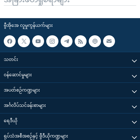
ဗွီအိုအေ လူမှုကွန်ယက်များ
သတင်း
၀န်ဆောင်မှုများ
အပတ်စဉ်ကဏ္ဍများ
အင်္ဂလိပ်သင်ခန်းစာများ
ရေဒီယို
ရုပ်သံအစီအစဉ်နှင့် ဗွီဒီယိုကဏ္ဍများ