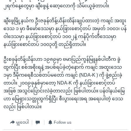
၂ရက်နေ့တွေမှာ ချီဖွေနဲ့ ဆော့လောကို သိမ်းယူခဲ့တာပါ။
ချီဖွေမြို့နယ်က ဦးဇခုန်တိန့်ယိန်းထိန်းချုပ်ထားတဲ့ ကချင် အထူး
ဒေသ ၁ မှာ ဖီမော်ဒေသမှာ နယ်ခြားစောင့်တပ် အမှတ် ၁၀၀၁၊ ပန်
ဝါဒေသမှာ နယ်ခြားစောင့်တပ် ၁၀၀၂နဲ့ ကန်ပိုက်တီဒေသမှာ
နယ်ခြားစောင်တပ် ၁၀၀၃တို့ တည်ရှိတာပါ။
ဦးစခုန်တိန့်ယိန်းဟာ ၁၉၈၉မှာ ဗမာပြည်ကွန်မြူနစ်ပါတီက ခွဲ
ထွက်ပြီး စစ်အစိုးရနဲ့ အပစ်ရပ်ခဲ့တဲ့နောက် ကချင် အထူးဒေသ
၁မှာ ဒီမိုကရေစီသစ်တပ်မတော် ကချင် (NDA-K ) ကို ဖွဲ့စည်းခဲ့
တာပါ။ ၂၀၀၉ခုနှစ်မှာတော့ NDA-K ကို နယ်ခြားစောင့်တပ်
အဖြစ် အသွင်ပြောင်းလဲခဲ့တာလည်း ဖြစ်ပါတယ်။ ပန်ဝါနယ်မြေ
ဟာ မြေရှားသတ္တုထွက်ရှိပြီး စီးပွားရေးအရ အရေးပါတဲ့ ဒေသ
လည်း ဖြစ်ပါတယ်။
မျှဝေပါ
Follow us