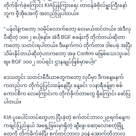
တိုက်ခိုက်ခဲ့ကြောင်း KIAပြန်ကြားရေး တာဝန်ခံဗိုလ်မှူးကြီးနော်
ဘူက ဗွီအိုအေကို အတည်ပြုပါတယ်။
“ ပန်ဝါနဲ့ကတော့ ၁၀မိုင်လောက်တော့ ဝေးမယ်ထင်တယ်။ အဲဒီလု
ပီဆိုတဲ့ ၁၀၀၂ ပေါ့နော်။ အဲဒီ BGF စခန်းကို တိုက်တယ်ဆိုတာ
ကတော့ သတင်းရပါတယ်။ ဒီမနက်ကပဲ တိုက်တာ။ ဒါပေမဲ့ အပြီး
သိမ်းနိုင်တယ်ဆိုတဲ့ဟာကတော့ အခု Confirm မဖြစ်သေးဘူးခင်
ဗျ။ BGF ၁၀၀၂ တပ်ရင်း ဌာနချုပ်ဖြစ်မှာပေါ့။”
ဒေသတွင်း သတင်းမီဒီယာတွေကတော့ လုပီမှာ ဒီကနေ့မနက်
ကတည်းက တိုက်ပွဲပြင်းထန်နေပြီး နေ့ခင်း ၁၁နာရီခန့်မှာ စစ်
ကောင်စီက လေကြောင်းက တိုက်ခိုက်တာတွေ ရှိကြောင်း ဖော်ပြ
ပါတယ်။
KIA ပူးပေါင်းတပ်တွေဟာ ပြီးခဲ့တဲ့ စက်တင်ဘာလ၂၉ရက်နေ့က
ကချင်ပြည်နယ် အရှေ့ခြမ်းမှာရှိတဲ့ ချီဖွေ၊ ဆော့လောစတဲ့မြို့
တွေကို တိုက်ခိုက်ခဲ့ပြီး စက်တင်ဘာလ ၃၀နဲ့ အောက်တိုဘာလ