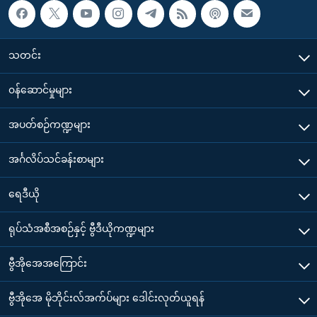
သတင်း
၀န်ဆောင်မှုများ
အပတ်စဉ်ကဏ္ဍများ
အင်္ဂလိပ်သင်ခန်းစာများ
ရေဒီယို
ရုပ်သံအစီအစဉ်နှင့် ဗွီဒီယိုကဏ္ဍများ
ဗွီအိုအေအကြောင်း
ဗွီအိုအေ မိုဘိုင်းလ်အက်ပ်များ ဒေါင်းလုတ်ယူရန်