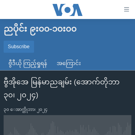
သုံး
ရ
လွယ်ကူ
ညပိုင်း ၉း၀၀-၁၀း၀၀
မူလစာမျက်နှာ
စေ
မြန်မာ
Subscribe
သည့်
SUBSCRIBE
ကမ္ဘာ့သတင်းများ
Link
ဗွီဒီယို ကြည့်ရှုရန်
အကြောင်း
ဗွီဒီယို
နိုင်ငံတကာ
များ
Spotify
သတင်းလွတ်လပ်ခွင့်
အမေရိကန်
ပင်မ
ဗွီအိုအေ မြန်မာညချမ်း (အောက်တိုဘာ
ရပ်ဝန်းတခု လမ်းတခု အလွန်
တရုတ်
အကြောင်းအရာ
ရယူရန်
၃၀၊ ၂၀၂၄)
သို့
အင်္ဂလိပ်စာလေ့လာမယ်
အစ္စရေး-ပါလက်စတိုင်း
ကျော်
အပတ်စဉ်ကဏ္ဍများ
အမေရိကန်သုံးအီဒီယံ
၃၀ ေအာက္တိုဘာ၊ ၂၀၂၄
ကြည့်
ရေဒီယိုနှင့်ရုပ်သံ အချက်အလက်များ
မကြေးမုံရဲ့ အင်္ဂလိပ်စာ
ရေဒီယို
ရန်
ပင်မ
ရေဒီယို/တီဗွီအစီအစဉ်
ရုပ်ရှင်ထဲက အင်္ဂလိပ်စာ
တီဗွီ