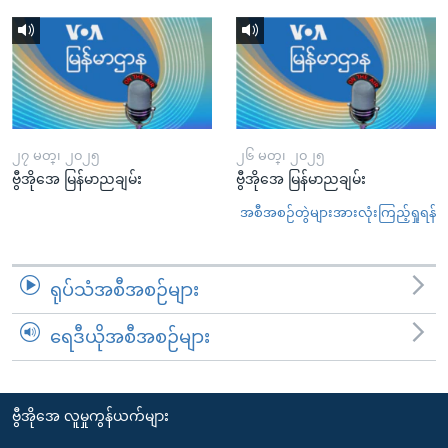
၂၇ မတ္၊ ၂၀၂၅
၂၆ မတ္၊ ၂၀၂၅
ဗွီအိုအေ မြန်မာညချမ်း
ဗွီအိုအေ မြန်မာညချမ်း
အစီအစဉ်တွဲများအားလုံးကြည့်ရှုရန်
ရုပ်သံအစီအစဉ်များ
ရေဒီယိုအစီအစဉ်များ
ဗွီအိုအေ လူမှုကွန်ယက်များ