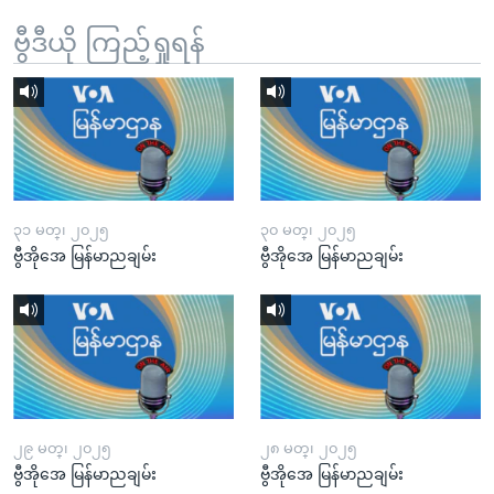
ဗွီဒီယို ကြည့်ရှုရန်
၃၁ မတ္၊ ၂၀၂၅
၃၀ မတ္၊ ၂၀၂၅
ဗွီအိုအေ မြန်မာညချမ်း
ဗွီအိုအေ မြန်မာညချမ်း
၂၉ မတ္၊ ၂၀၂၅
၂၈ မတ္၊ ၂၀၂၅
ဗွီအိုအေ မြန်မာညချမ်း
ဗွီအိုအေ မြန်မာညချမ်း