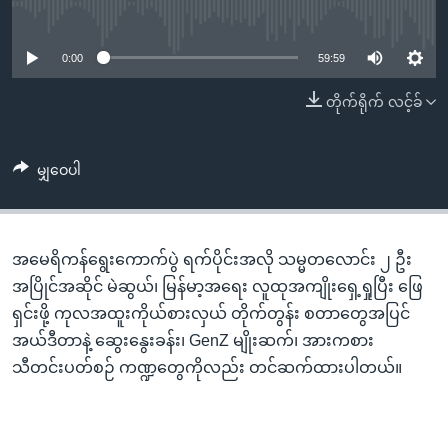
အ
No media source currently available
သုတပဒေသာ အင်္ဂလိပ်စာ
ညွန်း
Learning English
စာမျက်နှာ
0:00
59:59
သို့
ဗွီအိုအေ လူမှုကွန်ယက်များ
တိုက်ရိုက် လင့်ခ်
ကျော်
ကြည့်
ရန်
မျှဝေပါ
ဘာသာစကားများ
ရှာဖွေ
ရန်
နေရာ
အမေရိကန်ရွေးကောက်ပွဲ ရက်ပိုင်းအလို သမ္မတလောင်း ၂ ဦး
သို့
အပြိုင်အဆိုင် မဲဆွယ်၊ မြန်မာ့အရေး လူထုအကျိုးရှေ့ရှုပြီး ဖြေ
ကျော်
ရှင်းဖို့ ကုလအထူးကိုယ်စားလှယ် တိုက်တွန်း စတာတွေအပြင်
ရန်
အယ်ဒီတာနဲ့ ဆွေးနွေးခန်း၊ GenZ မျိုးဆက်၊ အားကစား
သီတင်းပတ်စဉ် ကဏ္ဍတွေကိုလည်း တင်ဆက်ထားပါတယ်။