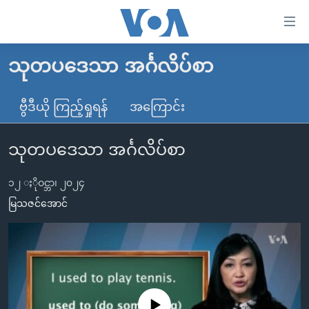
သုံး
ရ
လွယ်ကူ
သုတပဒေသာ အင်္ဂလိပ်စာ
မူလစာမျက်နှာ
စေ
မြန်မာ
ဗွီဒီယို ကြည့်ရှုရန်
အကြောင်း
သည့်
ကမ္ဘာ့သတင်းများ
Link
သုတပဒေသာ အင်္ဂလိပ်စာ
ဗွီဒီယို
နိုင်ငံတကာ
များ
သတင်းလွတ်လပ်ခွင့်
အမေရိကန်
ပင်မ
၁၂ ႏိုဝင္ဘာ၊ ၂၀၂၄
ရပ်ဝန်းတခု လမ်းတခု အလွန်
တရုတ်
အကြောင်းအရာ
မြသဇင်အောင်
သို့
အင်္ဂလိပ်စာလေ့လာမယ်
အစ္စရေး-ပါလက်စတိုင်း
ကျော်
အပတ်စဉ်ကဏ္ဍများ
အမေရိကန်သုံးအီဒီယံ
ကြည့်
ရေဒီယိုနှင့်ရုပ်သံ အချက်အလက်များ
မကြေးမုံရဲ့ အင်္ဂလိပ်စာ
ရေဒီယို
ရန်
ပင်မ
ရေဒီယို/တီဗွီအစီအစဉ်
ရုပ်ရှင်ထဲက အင်္ဂလိပ်စာ
တီဗွီ
No media source currently available