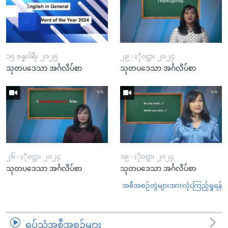
၁၅ ဇန္နဝါရီ၊ ၂၀၂၅
၂၉ ႏိုဝင္ဘာ၊ ၂၀၂၄
သုတပဒေသာ အင်္ဂလိပ်စာ
သုတပဒေသာ အင်္ဂလိပ်စာ
၂၆ ႏိုဝင္ဘာ၊ ၂၀၂၄
၁၉ ႏိုဝင္ဘာ၊ ၂၀၂၄
သုတပဒေသာ အင်္ဂလိပ်စာ
သုတပဒေသာ အင်္ဂလိပ်စာ
အစီအစဉ်တွဲများအားလုံးကြည့်ရှုရန်
ရုပ်သံအစီအစဉ်များ