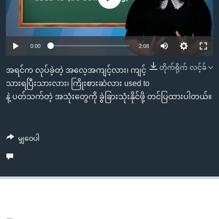
အ
သုတပဒေသာ အင်္ဂလိပ်စာ
ညွန်း
Learning English
စာမျက်နှာ
သို့
ဗွီအိုအေ လူမှုကွန်ယက်များ
0:00
2:08
ကျော်
တိုက်ရိုက် လင့်ခ်
ကြည့်
အရင်က လုပ်ခဲ့တဲ့ အလေ့အကျင့်လား၊ ကျင့်
ရန်
သားရပြီးသားလား၊ ကြိုးစားဆဲလား used to
ဘာသာစကားများ
ရှာဖွေ
နဲ့ ပတ်သက်တဲ့ အသုံးတွေကို ခွဲခြားသုံးနိုင်ဖို့ တင်ပြထားပါတယ်။
ရန်
နေရာ
သို့
မျှဝေပါ
ကျော်
ရန်