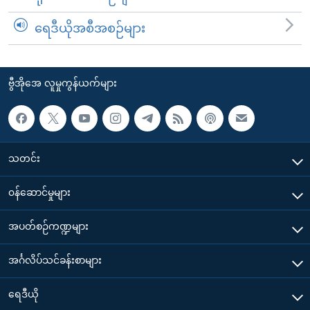
ရေဒီယိုအစီအစဉ်များ
ဗွီအိုအေ လူမှုကွန်ယက်များ
သတင်း
၀န်ဆောင်မှုများ
အပတ်စဉ်ကဏ္ဍများ
အင်္ဂလိပ်သင်ခန်းစာများ
ရေဒီယို