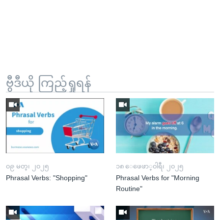
ဗွီဒီယို ကြည့်ရှုရန်
၀၉ မတ္၊ ၂၀၂၅
၁၈ ေဖေဖာ္၀ါရီ၊ ၂၀၂၅
Phrasal Verbs: "Shopping"
Phrasal Verbs for "Morning
Routine"