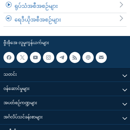
ရုပ်သံအစီအစဉ်များ
ရေဒီယိုအစီအစဉ်များ
ဗွီအိုအေ လူမှုကွန်ယက်များ
သတင်း
၀န်ဆောင်မှုများ
အပတ်စဉ်ကဏ္ဍများ
အင်္ဂလိပ်သင်ခန်းစာများ