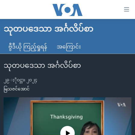
သုံး
ရ
လွယ်ကူ
သုတပဒေသာ အင်္ဂလိပ်စာ
မူလစာမျက်နှာ
စေ
မြန်မာ
ဗွီဒီယို ကြည့်ရှုရန်
အကြောင်း
သည့်
ကမ္ဘာ့သတင်းများ
Link
သုတပဒေသာ အင်္ဂလိပ်စာ
ဗွီဒီယို
နိုင်ငံတကာ
များ
သတင်းလွတ်လပ်ခွင့်
အမေရိကန်
ပင်မ
၂၉ ႏိုဝင္ဘာ၊ ၂၀၂၄
ရပ်ဝန်းတခု လမ်းတခု အလွန်
တရုတ်
အကြောင်းအရာ
မြသဇင်အောင်
သို့
အင်္ဂလိပ်စာလေ့လာမယ်
အစ္စရေး-ပါလက်စတိုင်း
ကျော်
အပတ်စဉ်ကဏ္ဍများ
အမေရိကန်သုံးအီဒီယံ
ကြည့်
ရေဒီယိုနှင့်ရုပ်သံ အချက်အလက်များ
မကြေးမုံရဲ့ အင်္ဂလိပ်စာ
ရေဒီယို
ရန်
ပင်မ
ရေဒီယို/တီဗွီအစီအစဉ်
ရုပ်ရှင်ထဲက အင်္ဂလိပ်စာ
တီဗွီ
No media source currently available