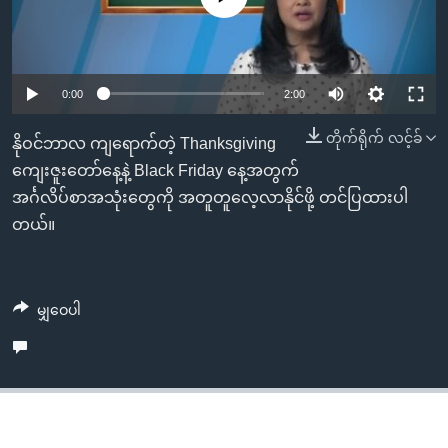
အ
သုတပဒေသာ အင်္ဂလိပ်စာ
ညွန်း
Learning English
စာမျက်နှာ
သို့
ဗွီအိုအေ လူမှုကွန်ယက်များ
0:00
2:00
ကျော်
တိုက်ရိုက် လင့်ခ်
ကြည့်
နိုဝင်ဘာလ ကျရောက်တဲ့ Thanksgiving
ရန်
ကျေးဇူးတော်နေ့နဲ့ Black Friday နေ့အတွက်
ဘာသာစကားများ
ရှာဖွေ
အင်္ဂလိပ်စာအသုံးတွေကို အတူတူလေ့လာနိုင်ဖို့ တင်ပြထားပါ
ရန်
တယ်။
နေရာ
သို့
ကျော်
မျှဝေပါ
ရန်