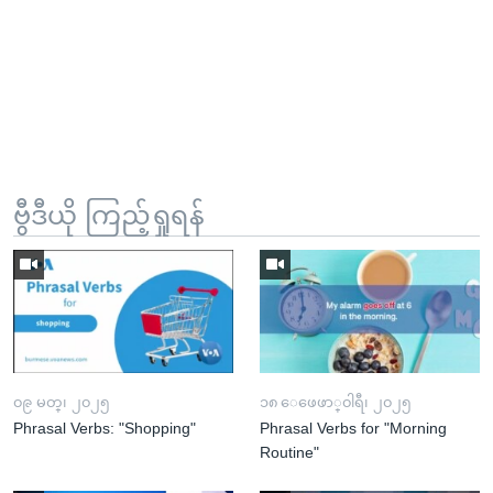
ဗွီဒီယို ကြည့်ရှုရန်
၀၉ မတ္၊ ၂၀၂၅
၁၈ ေဖေဖာ္၀ါရီ၊ ၂၀၂၅
Phrasal Verbs: "Shopping"
Phrasal Verbs for "Morning
Routine"