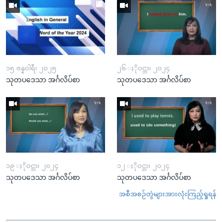
၁၅ ဇန္နဝါရီ၊ ၂၀၂၅
၂၆ ႏိုဝင္ဘာ၊ ၂၀၂၄
သုတပဒေသာ အင်္ဂလိပ်စာ
သုတပဒေသာ အင်္ဂလိပ်စာ
၁၉ ႏိုဝင္ဘာ၊ ၂၀၂၄
၁၂ ႏိုဝင္ဘာ၊ ၂၀၂၄
သုတပဒေသာ အင်္ဂလိပ်စာ
သုတပဒေသာ အင်္ဂလိပ်စာ
အစီအစဉ်တွဲများအားလုံးကြည့်ရှုရန်