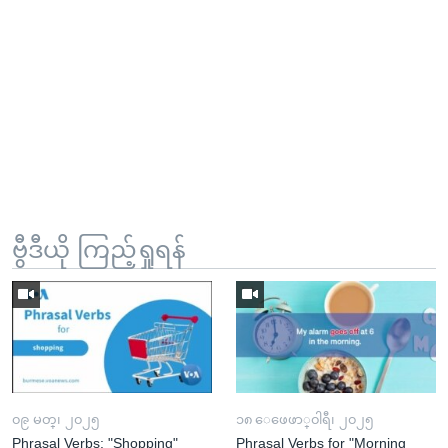
ဗွီဒီယို ကြည့်ရှုရန်
၀၉ မတ္၊ ၂၀၂၅
၁၈ ေဖေဖာ္၀ါရီ၊ ၂၀၂၅
Phrasal Verbs: "Shopping"
Phrasal Verbs for "Morning