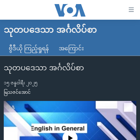
သုံး
ရ
လွယ်ကူ
သုတပဒေသာ အင်္ဂလိပ်စာ
မူလစာမျက်နှာ
စေ
မြန်မာ
ဗွီဒီယို ကြည့်ရှုရန်
အကြောင်း
သည့်
ကမ္ဘာ့သတင်းများ
Link
သုတပဒေသာ အင်္ဂလိပ်စာ
ဗွီဒီယို
နိုင်ငံတကာ
များ
သတင်းလွတ်လပ်ခွင့်
အမေရိကန်
ပင်မ
၁၅ ဇန္နဝါရီ၊ ၂၀၂၅
ရပ်ဝန်းတခု လမ်းတခု အလွန်
တရုတ်
အကြောင်းအရာ
မြသဇင်အောင်
သို့
အင်္ဂလိပ်စာလေ့လာမယ်
အစ္စရေး-ပါလက်စတိုင်း
ကျော်
အပတ်စဉ်ကဏ္ဍများ
အမေရိကန်သုံးအီဒီယံ
ကြည့်
ရေဒီယိုနှင့်ရုပ်သံ အချက်အလက်များ
မကြေးမုံရဲ့ အင်္ဂလိပ်စာ
ရေဒီယို
ရန်
ပင်မ
ရေဒီယို/တီဗွီအစီအစဉ်
ရုပ်ရှင်ထဲက အင်္ဂလိပ်စာ
တီဗွီ
No media source currently available