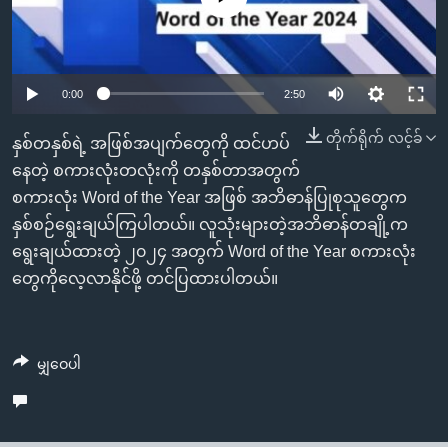
အ
သုတပဒေသာ အင်္ဂလိပ်စာ
ညွန်း
Learning English
စာမျက်နှာ
သို့
ဗွီအိုအေ လူမှုကွန်ယက်များ
Auto
0:00
2:50
ကျော်
240p
တိုက်ရိုက် လင့်ခ်
ကြည့်
နှစ်တနှစ်ရဲ့ အဖြစ်အပျက်တွေကို ထင်ဟပ်
ရန်
360p
နေတဲ့ စကားလုံးတလုံးကို တနှစ်တာအတွက်
ဘာသာစကားများ
ရှာဖွေ
စကားလုံး Word of the Year အဖြစ် အဘိဓာန်ပြုစုသူတွေက
Auto
240p
360p
480p
480p
ရန်
နှစ်စဉ်ရွေးချယ်ကြပါတယ်။ လူသုံးများတဲ့အဘိဓာန်တချို့က
720p
နေရာ
ရွေးချယ်ထားတဲ့ ၂၀၂၄ အတွက် Word of the Year စကားလုံး
720p
1080p
သို့
တွေကိုလေ့လာနိုင်ဖို့ တင်ပြထားပါတယ်။
1080p
ကျော်
ရန်
မျှဝေပါ