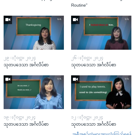
Routine"
၂၉ ႏိုဝင္ဘာ၊ ၂၀၂၄
၂၆ ႏိုဝင္ဘာ၊ ၂၀၂၄
သုတပဒေသာ အင်္ဂလိပ်စာ
သုတပဒေသာ အင်္ဂလိပ်စာ
၁၉ ႏိုဝင္ဘာ၊ ၂၀၂၄
၁၂ ႏိုဝင္ဘာ၊ ၂၀၂၄
သုတပဒေသာ အင်္ဂလိပ်စာ
သုတပဒေသာ အင်္ဂလိပ်စာ
အစီအစဉ်တွဲများအားလုံးကြည့်ရှုရန်