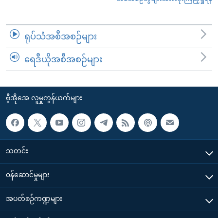
ရုပ်သံအစီအစဉ်များ
ရေဒီယိုအစီအစဉ်များ
ဗွီအိုအေ လူမှုကွန်ယက်များ
သတင်း
၀န်ဆောင်မှုများ
အပတ်စဉ်ကဏ္ဍများ