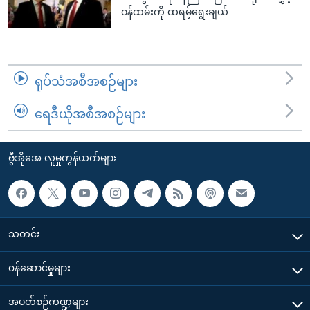
ဝန်ထမ်းကို ထရမ့်ရွေးချယ်
ရုပ်သံအစီအစဉ်များ
ရေဒီယိုအစီအစဉ်များ
ဗွီအိုအေ လူမှုကွန်ယက်များ
သတင်း
၀န်ဆောင်မှုများ
အပတ်စဉ်ကဏ္ဍများ