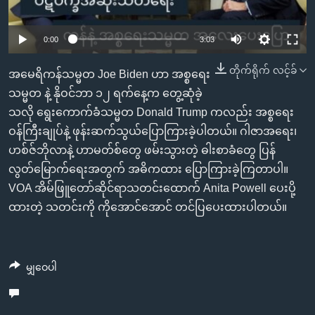
အ
သုတပဒေသာ အင်္ဂလိပ်စာ
ညွန်း
Learning English
0:00
3:03
စာမျက်နှာ
သို့
ဗွီအိုအေ လူမှုကွန်ယက်များ
တိုက်ရိုက် လင့်ခ်
အမေရိကန်သမ္မတ Joe Biden ဟာ အစ္စရေး
ကျော်
သမ္မတ နဲ့ နိုဝင်ဘာ ၁၂ ရက်နေ့က တွေ့ဆုံခဲ့
ကြည့်
သလို ရွေးကောက်ခံသမ္မတ Donald Trump ကလည်း အစ္စရေး
ရန်
ဘာသာစကားများ
ဝန်ကြီးချုပ်နဲ့ ဖုန်းဆက်သွယ်ပြောကြားခဲ့ပါတယ်။ ဂါဇာအရေး၊
ရှာဖွေ
ဟစ်ဇ်ဘိုလာနဲ့ ဟာမတ်စ်တွေ ဖမ်းသွားတဲ့ ဓါးစာခံတွေ ပြန်
ရန်
လွတ်မြောက်ရေးအတွက် အဓိကထား ပြောကြားခဲ့ကြတာပါ။
နေရာ
VOA အိမ်ဖြူတော်ဆိုင်ရာသတင်းထောက် Anita Powell ပေးပို့
သို့
ထားတဲ့ သတင်းကို ကိုအောင်အောင် တင်ပြပေးထားပါတယ်။​
ကျော်
ရန်
မျှဝေပါ