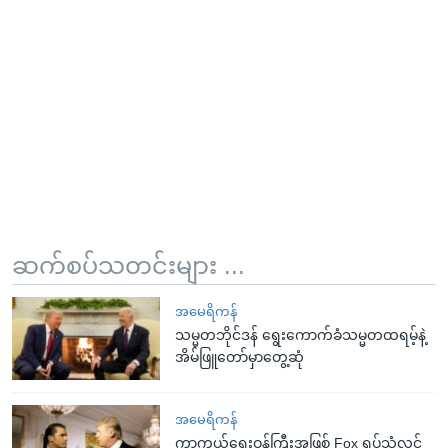
ဆက်စပ်သတင်းများ ...
အမေရိကန်
သမ္မတဘိုင်ဒန် ရွေးကောက်ခံသမ္မတထရမ့်နဲ့
အိမ်ဖြူတော်မှာတွေ့ဆုံ
အမေရိကန်
ကာကွယ်ရေးဝန်ကြီးအဖြစ် Fox ရုပ်သံလွှင့်