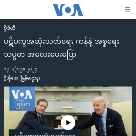
သုံး
ရ
လွယ်ကူ
ဗွီဒီယို
မူလစာမျက်နှာ
စေ
ပဋိပက္ခအဆုံးသတ်ရေး ကန်နဲ့ အစ္စရေး
မြန်မာ
သည့်
သမ္မတ အလေးပေးပြော
ကမ္ဘာ့သတင်းများ
Link
ဗွီဒီယို
နိုင်ငံတကာ
များ
၁၄ ႏိုဝင္ဘာ၊ ၂၀၂၄
သတင်းလွတ်လပ်ခွင့်
အမေရိကန်
ဗွီအိုအေ (မြန်မာဌာန)
ပင်မ
ရပ်ဝန်းတခု လမ်းတခု အလွန်
တရုတ်
အကြောင်းအရာ
သို့
အင်္ဂလိပ်စာလေ့လာမယ်
အစ္စရေး-ပါလက်စတိုင်း
ကျော်
အပတ်စဉ်ကဏ္ဍများ
အမေရိကန်သုံးအီဒီယံ
ကြည့်
ရေဒီယိုနှင့်ရုပ်သံ အချက်အလက်များ
မကြေးမုံရဲ့ အင်္ဂလိပ်စာ
ရေဒီယို
ရန်
No media source currently available
ပင်မ
ရေဒီယို/တီဗွီအစီအစဉ်
ရုပ်ရှင်ထဲက အင်္ဂလိပ်စာ
တီဗွီ