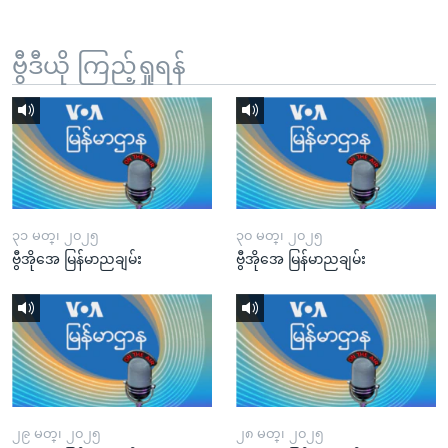
ဗွီဒီယို ကြည့်ရှုရန်
၃၁ မတ္၊ ၂၀၂၅
၃၀ မတ္၊ ၂၀၂၅
ဗွီအိုအေ မြန်မာညချမ်း
ဗွီအိုအေ မြန်မာညချမ်း
၂၉ မတ္၊ ၂၀၂၅
၂၈ မတ္၊ ၂၀၂၅