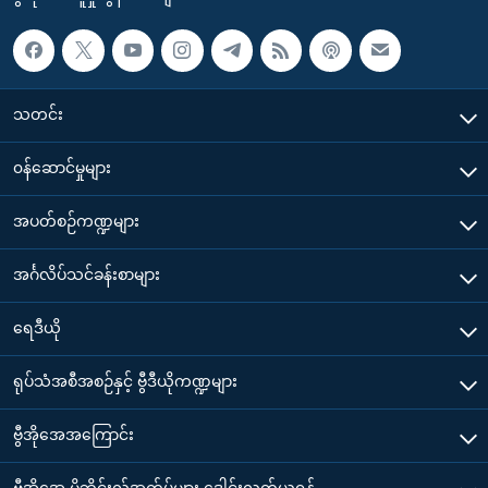
သတင်း
၀န်ဆောင်မှုများ
အပတ်စဉ်ကဏ္ဍများ
အင်္ဂလိပ်သင်ခန်းစာများ
ရေဒီယို
ရုပ်သံအစီအစဉ်နှင့် ဗွီဒီယိုကဏ္ဍများ
ဗွီအိုအေအကြောင်း
ဗွီအိုအေ မိုဘိုင်းလ်အက်ပ်များ ဒေါင်းလုတ်ယူရန်