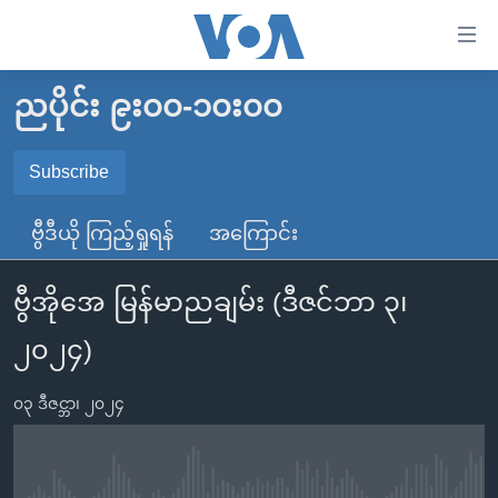
သုံး
ရ
လွယ်ကူ
ညပိုင်း ၉း၀၀-၁၀း၀၀
မူလစာမျက်နှာ
စေ
မြန်မာ
Subscribe
သည့်
SUBSCRIBE
ကမ္ဘာ့သတင်းများ
Link
ဗွီဒီယို ကြည့်ရှုရန်
အကြောင်း
ဗွီဒီယို
နိုင်ငံတကာ
များ
Spotify
သတင်းလွတ်လပ်ခွင့်
အမေရိကန်
ပင်မ
ဗွီအိုအေ မြန်မာညချမ်း (ဒီဇင်ဘာ ၃၊
ရပ်ဝန်းတခု လမ်းတခု အလွန်
တရုတ်
အကြောင်းအရာ
ရယူရန်
၂၀၂၄)
သို့
အင်္ဂလိပ်စာလေ့လာမယ်
အစ္စရေး-ပါလက်စတိုင်း
ကျော်
အပတ်စဉ်ကဏ္ဍများ
အမေရိကန်သုံးအီဒီယံ
၀၃ ဒီဇင္ဘာ၊ ၂၀၂၄
ကြည့်
ရေဒီယိုနှင့်ရုပ်သံ အချက်အလက်များ
မကြေးမုံရဲ့ အင်္ဂလိပ်စာ
ရေဒီယို
ရန်
ပင်မ
ရေဒီယို/တီဗွီအစီအစဉ်
ရုပ်ရှင်ထဲက အင်္ဂလိပ်စာ
တီဗွီ