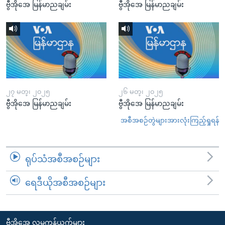
ဗွီအိုအေ မြန်မာညချမ်း
ဗွီအိုအေ မြန်မာညချမ်း
၂၇ မတ္၊ ၂၀၂၅
၂၆ မတ္၊ ၂၀၂၅
ဗွီအိုအေ မြန်မာညချမ်း
ဗွီအိုအေ မြန်မာညချမ်း
အစီအစဉ်တွဲများအားလုံးကြည့်ရှုရန်
ရုပ်သံအစီအစဉ်များ
ရေဒီယိုအစီအစဉ်များ
ဗွီအိုအေ လူမှုကွန်ယက်များ