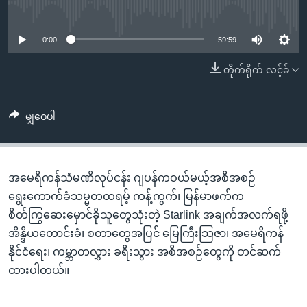
အ
No media source currently available
သုတပဒေသာ အင်္ဂလိပ်စာ
ညွန်း
Learning English
စာမျက်နှာ
0:00
59:59
သို့
ဗွီအိုအေ လူမှုကွန်ယက်များ
တိုက်ရိုက် လင့်ခ်
ကျော်
ကြည့်
ရန်
မျှဝေပါ
ဘာသာစကားများ
ရှာဖွေ
ရန်
နေရာ
အမေရိကန်သံမဏိလုပ်ငန်း ဂျပန်ကဝယ်မယ့်အစီအစဉ်
သို့
ရွေးကောက်ခံသမ္မတထရမ့် ကန့်ကွက်၊ မြန်မာဖက်က
ကျော်
စိတ်ကြွဆေးမှောင်ခိုသူတွေသုံးတဲ့ Starlink အချက်အလက်ရဖို့
ရန်
အိန္ဒိယတောင်းခံ၊ စတာတွေအပြင် မြေကြီးသြဇာ၊ အမေရိကန်
နိုင်ငံရေး၊ ကမ္ဘာတလွှား ခရီးသွား အစီအစဉ်တွေကို တင်ဆက်
ထားပါတယ်။