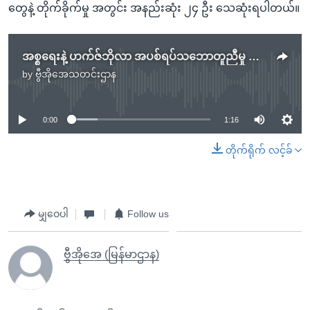
တွေနဲ့ တိုက်ခိုက်မှု အတွင်း အနည်းဆုံး ၂၄ ဦး သေဆုံးရပါတယ်။
အစ္စရေးနဲ့ ဟက်ဇ်ဘိုလာ အပစ်ရပ်သဘောတူညီမှု ကန် သမ္မတကြိုဆို
by
ဗွီအိုအေသတင်းဌာန
No media source currently available
0:00
1:16
တိုက်ရိုက် လင့်ခ်
မျှဝေပါ
Follow us
ဗွီအိုအေ (မြန်မာဌာန)