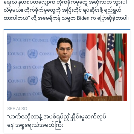
ရေးလ် နယ်စပ်တလျှောက် တိုက်ခိုက်မှုတွေ အဆုံးသတ် သွားပါ
လိမ့်မယ်။ တိုက်ခိုက်မှုတွေကို အပြီးတိုင် ရပ်ဆိုင်းဖို့ ရည်ရွယ်
ထားပါတယ်" လို့ အမေရိကန် သမ္မတ Biden က ပြောဆိုခဲ့တာပါ။
SEE ALSO:
"ဟက်ဇဘိုလာနဲ့ အပစ်ရပ်ညှိုနှိုင်းမှုဆက်လုပ်
နေ"အစ္စရေးသံအမတ်ကြီး