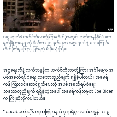
အ
သုတပဒေသာ အင်္ဂလိပ်စာ
ညွန်း
Learning English
စာမျက်နှာ
သို့
ဗွီအိုအေ လူမှုကွန်ယက်များ
ကျော်
ကြည့်
အစ္စရေးလ်နဲ့ ဟက်ဇ်ဘိုလာတို့ကြားတိုက်ပွဲအတွင်း လက်ဘနွန်နိုင်ငံ ဘေ
ရွတ်မြို့တနေရာကို နိုဝင်ဘာ ၂၅ ရက်နေ့က အစ္စရေးလ်ရဲ့ လေကြောင်း
ရန်
ဘာသာစကားများ
တိုက်ခိုက်မှုကြောင့် မြင်ရတဲ့ မီးခိုးလုံးကြီး။
ရှာဖွေ
ရန်
နေရာ
အစ္စရေးလ်နဲ့ လက်ဘနွန်က ဟက်ဇ်ဘိုလာတို့ကြား အင်္ဂါနေ့က အ
သို့
ပစ်အခတ်ရပ်စဲရေး သဘောတူညီချက် ရရှိခဲ့ပါတယ်။ အမေရိ
ကျော်
ကန် ကြားဝင်ဆောင်ရွက်ပေးတဲ့ အပစ်အခတ်ရပ်စဲရေး
ရန်
သဘောတူညီချက် ရရှိခဲ့တဲ့အပေါ် အမေရိကန်သမ္မတ Joe Biden
က ကြိုဆိုလိုက်ပါတယ်။
" ဒေသစံတော်ချိန် မနက်ဖြန် မနက် ၄ နာရီမှာ လက်ဘနွန် - အစ္စ