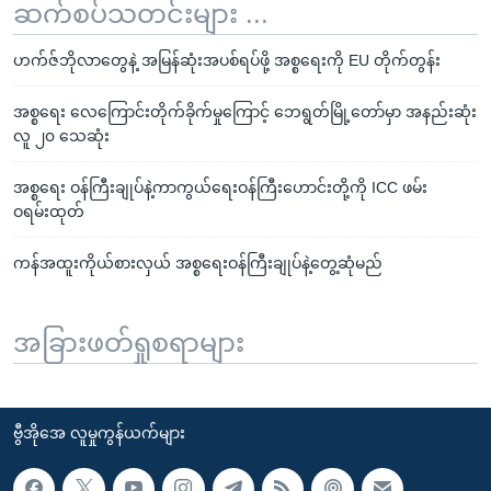
ဆက်စပ်သတင်းများ ...
ဟက်ဇ်ဘိုလာတွေနဲ့ အမြန်ဆုံးအပစ်ရပ်ဖို့ အစ္စရေးကို EU တိုက်တွန်း
အစ္စရေး လေကြောင်းတိုက်ခိုက်မှုကြောင့် ဘေရွတ်မြို့တော်မှာ အနည်းဆုံး
လူ ၂၀ သေဆုံး
အစ္စရေး ဝန်ကြီးချုပ်နဲ့ကာကွယ်ရေးဝန်ကြီးဟောင်းတို့ကို ICC ဖမ်း
ဝရမ်းထုတ်
ကန်အထူးကိုယ်စားလှယ် အစ္စရေးဝန်ကြီးချုပ်နဲ့တွေ့ဆုံမည်
အခြားဖတ်ရှုစရာများ
ဗွီအိုအေ လူမှုကွန်ယက်များ