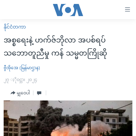
သုံး
ရ
လွယ်ကူ
နိုင်ငံတကာ
မူလစာမျက်နှာ
စေ
အစ္စရေးနဲ့ ဟက်ဇ်ဘိုလာ အပစ်ရပ်
မြန်မာ
သည့်
သဘောတူညီမှု ကန် သမ္မတကြိုဆို
ကမ္ဘာ့သတင်းများ
Link
ဗွီဒီယို
နိုင်ငံတကာ
ဗွီအိုအေ (မြန်မာဌာန)
များ
သတင်းလွတ်လပ်ခွင့်
အမေရိကန်
၂၇ ႏိုဝင္ဘာ၊ ၂၀၂၄
ပင်မ
ရပ်ဝန်းတခု လမ်းတခု အလွန်
တရုတ်
အကြောင်းအရာ
မျှဝေပါ
သို့
အင်္ဂလိပ်စာလေ့လာမယ်
အစ္စရေး-ပါလက်စတိုင်း
ကျော်
အပတ်စဉ်ကဏ္ဍများ
အမေရိကန်သုံးအီဒီယံ
ကြည့်
ရေဒီယိုနှင့်ရုပ်သံ အချက်အလက်များ
မကြေးမုံရဲ့ အင်္ဂလိပ်စာ
ရေဒီယို
ရန်
ပင်မ
ရေဒီယို/တီဗွီအစီအစဉ်
ရုပ်ရှင်ထဲက အင်္ဂလိပ်စာ
တီဗွီ