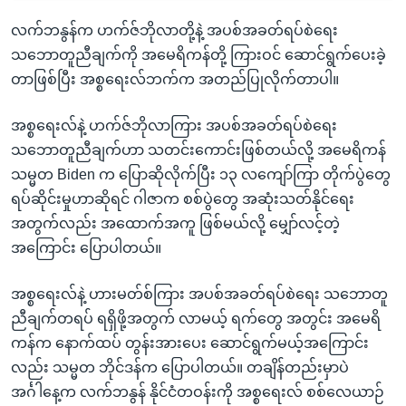
လက်ဘနွန်က ဟက်ဇ်ဘိုလာတို့နဲ့ အပစ်အခတ်ရပ်စဲရေး
သဘောတူညီချက်ကို အမေရိကန်တို့ ကြားဝင် ဆောင်ရွက်ပေးခဲ့
တာဖြစ်ပြီး အစ္စရေးလ်ဘက်က အတည်ပြုလိုက်တာပါ။
အစ္စရေးလ်နဲ့ ဟက်ဇ်ဘိုလာကြား အပစ်အခတ်ရပ်စဲရေး
သဘောတူညီချက်ဟာ သတင်းကောင်းဖြစ်တယ်လို့ အမေရိကန်
သမ္မတ Biden က ပြောဆိုလိုက်ပြီး ၁၃ လကျော်ကြာ တိုက်ပွဲတွေ
ရပ်ဆိုင်းမှုဟာဆိုရင် ဂါဇာက စစ်ပွဲတွေ အဆုံးသတ်နိုင်ရေး
အတွက်လည်း အထောက်အကူ ဖြစ်မယ်လို့ မျှော်လင့်တဲ့
အကြောင်း ပြောပါတယ်။
အစ္စရေးလ်နဲ့ ဟားမတ်စ်ကြား အပစ်အခတ်ရပ်စဲရေး သဘောတူ
ညီချက်တရပ် ရရှိဖို့အတွက် လာမယ့် ရက်တွေ အတွင်း အမေရိ
ကန်က နောက်ထပ် တွန်းအားပေး ဆောင်ရွက်မယ့်အကြောင်း
လည်း သမ္မတ ဘိုင်ဒန်က ပြောပါတယ်။ တချိန်တည်းမှာပဲ
အင်္ဂါနေ့က လက်ဘနွန် နိုင်ငံတဝန်းကို အစ္စရေးလ် စစ်လေယာဉ်