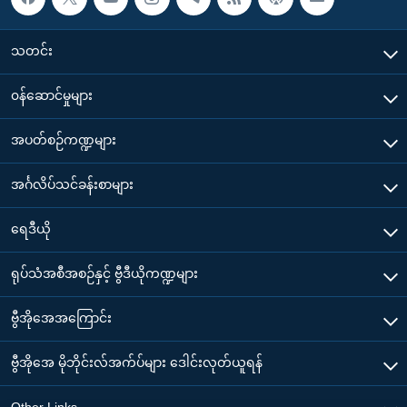
သတင်း
၀န်ဆောင်မှုများ
အပတ်စဉ်ကဏ္ဍများ
အင်္ဂလိပ်သင်ခန်းစာများ
ရေဒီယို
ရုပ်သံအစီအစဉ်နှင့် ဗွီဒီယိုကဏ္ဍများ
ဗွီအိုအေအကြောင်း
ဗွီအိုအေ မိုဘိုင်းလ်အက်ပ်များ ဒေါင်းလုတ်ယူရန်
Other Links