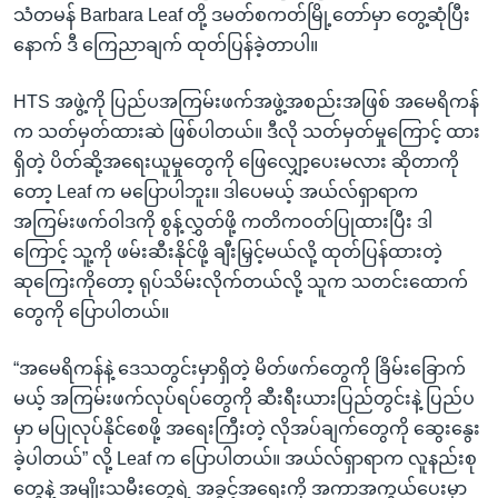
သံတမန် Barbara Leaf တို့ ဒမတ်စကတ်မြို့တော်မှာ တွေ့ဆုံပြီး
နောက် ဒီ ကြေညာချက် ထုတ်ပြန်ခဲ့တာပါ။
HTS အဖွဲ့ကို ပြည်ပအကြမ်းဖက်အဖွဲ့အစည်းအဖြစ် အမေရိကန်
က သတ်မှတ်ထားဆဲ ဖြစ်ပါတယ်။ ဒီလို သတ်မှတ်မှုကြောင့် ထား
ရှိတဲ့ ပိတ်ဆို့အရေးယူမှုတွေကို ဖြေလျှော့ပေးမလား ဆိုတာကို
တော့ Leaf က မပြောပါဘူး။ ဒါပေမယ့် အယ်လ်ရှာရာက
အကြမ်းဖက်ဝါဒကို စွန့်လွှတ်ဖို့ ကတိကဝတ်ပြုထားပြီး ဒါ
ကြောင့် သူ့ကို ဖမ်းဆီးနိုင်ဖို့ ချီးမြှင့်မယ်လို့ ထုတ်ပြန်ထားတဲ့
ဆုကြေးကိုတော့ ရုပ်သိမ်းလိုက်တယ်လို့ သူက သတင်းထောက်
တွေကို ပြောပါတယ်။
“အမေရိကန်နဲ့ ဒေသတွင်းမှာရှိတဲ့ မိတ်ဖက်တွေကို ခြိမ်းခြောက်
မယ့် အကြမ်းဖက်လုပ်ရပ်တွေကို ဆီးရီးယားပြည်တွင်းနဲ့ ပြည်ပ
မှာ မပြုလုပ်နိုင်စေဖို့ အရေးကြီးတဲ့ လိုအပ်ချက်တွေကို ဆွေးနွေး
ခဲ့ပါတယ်” လို့ Leaf က ပြောပါတယ်။ အယ်လ်ရှာရာက လူနည်းစု
တွေနဲ့ အမျိုးသမီးတွေရဲ့ အခွင့်အရေးကို အကာအကွယ်ပေးမှာ