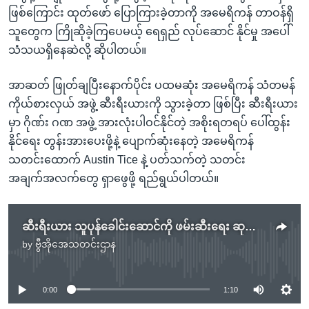
ဖြစ်ကြောင်း ထုတ်ဖော် ပြောကြားခဲ့တာကို အမေရိကန် တာဝန်ရှိ
သူတွေက ကြိုဆိုခဲ့ကြပေမယ့် ရေရှည် လုပ်ဆောင် နိုင်မှု အပေါ်
သံသယရှိနေဆဲလို့ ဆိုပါတယ်။
အာဆတ် ဖြုတ်ချပြီးနောက်ပိုင်း ပထမဆုံး အမေရိကန် သံတမန်
ကိုယ်စားလှယ် အဖွဲ့ ဆီးရီးယားကို သွားခဲ့တာ ဖြစ်ပြီး ဆီးရီးယား
မှာ ဂိုဏ်း ဂဏ အဖွဲ့ အားလုံးပါဝင်နိုင်တဲ့ အစိုးရတရပ် ပေါ်ထွန်း
နိုင်ရေး တွန်းအားပေးဖို့နဲ့ ပျောက်ဆုံးနေတဲ့ အမေရိကန်
သတင်းထောက် Austin Tice နဲ့ ပတ်သက်တဲ့ သတင်း
အချက်အလက်တွေ ရှာဖွေဖို့ ရည်ရွယ်ပါတယ်။
ဆီးရီးယား သူပုန်ခေါင်းဆောင်ကို ဖမ်းဆီးရေး ဆုကြေး အမေရိကန် ပယ်ဖျက်
by
ဗွီအိုအေသတင်းဌာန
No media source currently available
0:00
1:10