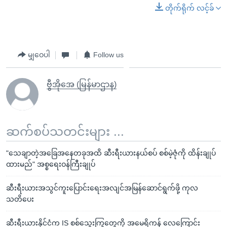
တိုက်ရိုက် လင့်ခ်
မျှဝေပါ
Follow us
ဗွီအိုအေ (မြန်မာဌာန)
ဆက်စပ်သတင်းများ ...
"သေချာတဲ့အခြေအနေတခုအထိ ဆီးရီးယားနယ်စပ် စစ်မဲ့ဇုံကို ထိန်းချုပ်
ထားမည်" အစ္စရေးဝန်ကြီးချုပ်
ဆီးရီးယားအသွင်ကူးပြောင်းရေးအလျင်အမြန်ဆောင်ရွက်ဖို့ ကုလ
သတိပေး
ဆီးရီးယားနိုင်ငံက IS စစ်သွေးကြွတွေကို အမေရိကန် လေကြောင်း