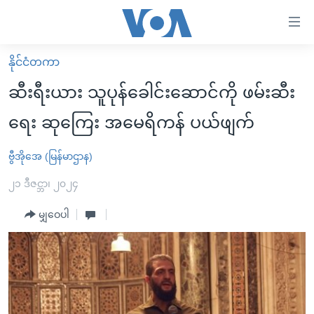
သုံး
ရ
လွယ်ကူ
နိုင်ငံတကာ
မူလစာမျက်နှာ
စေ
ဆီးရီးယား သူပုန်ခေါင်းဆောင်ကို ဖမ်းဆီး
မြန်မာ
သည့်
ရေး ဆုကြေး အမေရိကန် ပယ်ဖျက်
ကမ္ဘာ့သတင်းများ
Link
ဗွီဒီယို
နိုင်ငံတကာ
ဗွီအိုအေ (မြန်မာဌာန)
များ
သတင်းလွတ်လပ်ခွင့်
အမေရိကန်
၂၁ ဒီဇင္ဘာ၊ ၂၀၂၄
ပင်မ
ရပ်ဝန်းတခု လမ်းတခု အလွန်
တရုတ်
အကြောင်းအရာ
မျှဝေပါ
သို့
အင်္ဂလိပ်စာလေ့လာမယ်
အစ္စရေး-ပါလက်စတိုင်း
ကျော်
အပတ်စဉ်ကဏ္ဍများ
အမေရိကန်သုံးအီဒီယံ
ကြည့်
ရေဒီယိုနှင့်ရုပ်သံ အချက်အလက်များ
မကြေးမုံရဲ့ အင်္ဂလိပ်စာ
ရေဒီယို
ရန်
ပင်မ
ရေဒီယို/တီဗွီအစီအစဉ်
ရုပ်ရှင်ထဲက အင်္ဂလိပ်စာ
တီဗွီ