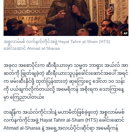
အ
သုတပဒေသာ အင်္ဂလိပ်စာ
ညွန်း
Learning English
စာမျက်နှာ
သို့
ဗွီအိုအေ လူမှုကွန်ယက်များ
ကျော်
ကြည့်
အစ္စလာမ်မစ် လက်နက်ကိုင်အဖွဲ့ Hayat Tahrir al-Sham (HTS)
ခေါင်းဆောင် Ahmad al-Sharaa
ရန်
ဘာသာစကားများ
ရှာဖွေ
အခုလ အစောပိုင်းက ဆီးရီးယားမှာ သမ္မတ ဘာရှား အယ်လ် အာ
ရန်
ဆတ်ကို ဖြုတ်ချခဲ့တဲ့ ဆီးရီးယားသူပုန်ခေါင်းဆောင်အပေါ် အရင်
နေရာ
က ဖမ်းဆီးနိုင်ဖို့ ထုတ်ပြန်ထားတဲ့ ဆုကြေးငွေ ဒေါ်လာ ၁၀ သန်း
သို့
ကို ပယ်ဖျက်လိုက်တယ်လို့ အမေရိကန် အစိုးရက သောကြာနေ့
ကျော်
မှာ ကြေညာပါတယ်။
ရန်
တချိန်က အယ်လ်ကိုင်းဒါးနဲ့ မဟာမိတ်ဖြစ်ခဲ့ဖူးတဲ့ အစ္စလာမ်မစ်
လက်နက်ကိုင်အဖွဲ့ Hayat Tahrir al-Sham (HTS) ခေါင်းဆောင်
Ahmad al-Sharaa နဲ့ အရှေ့အလယ်ပိုင်းဆိုင်ရာ အမေရိကန်