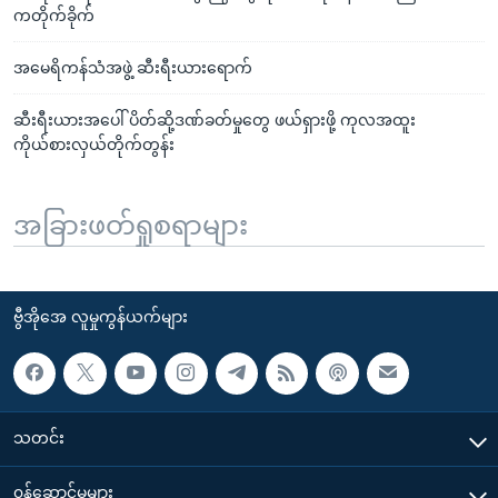
ကတိုက်ခိုက်
အမေရိကန်သံအဖွဲ့ ဆီးရီးယားရောက်
ဆီးရီးယားအပေါ် ပိတ်ဆို့ဒဏ်ခတ်မှုတွေ ဖယ်ရှားဖို့ ကုလအထူး
ကိုယ်စားလှယ်တိုက်တွန်း
အခြားဖတ်ရှုစရာများ
ဗွီအိုအေ လူမှုကွန်ယက်များ
သတင်း
၀န်ဆောင်မှုများ