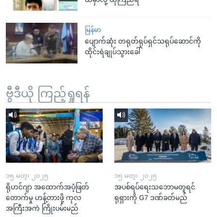
မြန်မာ
ပျောက်ဆုံး တရုတ်ရုပ်ရှင်သရုပ်ဆောင်ကို
ထိုင်းရဲချုပ်သွားခေါ်
ဗွီဒီယို ကြည့်ရှုရန်
၁၅ မတ္၊ ၂၀၂၅
၁၅ မတ္၊ ၂၀၂၅
ရိုဟင်ဂျာ အထောက်အပံ့ဖြတ်
အပစ်ရပ်ရေးသဘောမတူရင်
တောက်မှု ဟန့်တားဖို့ ကုလ
ရုရှားကို G7 ဒဏ်ခတ်မည်
အကြီးအကဲ ကြိုးပမ်းမည်