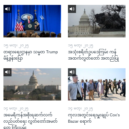
၁၅ မတ္၊ ၂၀၂၅
၁၅ မတ္၊ ၂၀၂၅
တရားရေးဌာနမှာ သမ္မတ Trump
အသုံးစရိတ်ဥပဒေကြမ်း ကန်
မိန့်ခွန်းပြော
အထက်လွှတ်တော် အတည်ပြု
၁၄ မတ္၊ ၂၀၂၅
၁၄ မတ္၊ ၂၀၂၅
အမေရိကန်အစိုးရဆက်လက်
ကုလအတွင်းရေးမှူးချုပ် Cox's
လည်ပတ်ရေး လွှတ်တော်အမတ်
Bazar ရောက်
တွေ ကြိုးပမ်း