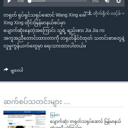
အ
0:00
0:51
သုတပဒေသာ အင်္ဂလိပ်စာ
ညွန်း
Learning English
တိုက်ရိုက် လင့်ခ်
တရုတ် ရုပ်ရှင်သရုပ်ဆောင် Wang Xing ခေါ်
စာမျက်နှာ
Xing Xing ထိုင်းမြန်မာနယ်စပ်မှာ
သို့
ဗွီအိုအေ လူမှုကွန်ယက်များ
ပျောက်ဆုံးနေတဲ့အကြောင်း သူ့ရဲ့ ရည်းစား Jia Jia က
ကျော်
အကူအညီတောင်းထားတာကို တရုတ်နိုင်ငံထုတ် သတင်းစာတွေနဲ့
ကြည့်
လူမှုကွန်ယက်တွေမှာ ရေးသားထားပါတယ်။
ရန်
ဘာသာစကားများ
ရှာဖွေ
ရန်
မျှဝေပါ
နေရာ
သို့
ကျော်
ရန်
ဆက်စပ်သတင်းများ ...
မြန်မာ
ပျောက်ဆုံး တရုတ်သရုပ်ဆောင် မြန်မာနယ်
ထဲမှာလို့ ယုံကြည်ရ