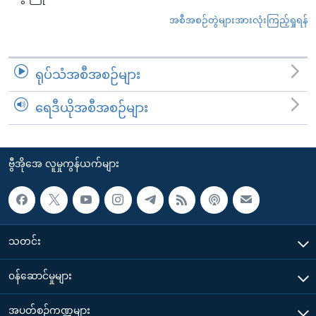
အစီအစဉ်တွဲများအားလုံးကြည့်ရှုရန်
ရုပ်သံအစီအစဉ်များ
ရေဒီယိုအစီအစဉ်များ
ဗွီအိုအေ လူမှုကွန်ယက်များ
သတင်း
၀န်ဆောင်မှုများ
အပတ်စဉ်ကဏ္ဍများ