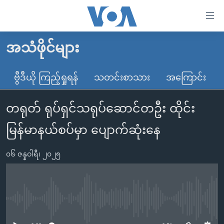
သုံး
ရ
လွယ်ကူ
အသံဖိုင်များ
မူလစာမျက်နှာ
စေ
မြန်မာ
ဗွီဒီယို ကြည့်ရှုရန်
သတင်းစာသား
အကြောင်း
သည့်
ကမ္ဘာ့သတင်းများ
Link
တရုတ် ရုပ်ရှင်သရုပ်ဆောင်တဦး ထိုင်း
ဗွီဒီယို
နိုင်ငံတကာ
များ
သတင်းလွတ်လပ်ခွင့်
အမေရိကန်
မြန်မာနယ်စပ်မှာ ပျောက်ဆုံးနေ
ပင်မ
ရပ်ဝန်းတခု လမ်းတခု အလွန်
တရုတ်
အကြောင်းအရာ
၀၆ ဇန္နဝါရီ၊ ၂၀၂၅
သို့
အင်္ဂလိပ်စာလေ့လာမယ်
အစ္စရေး-ပါလက်စတိုင်း
ကျော်
အပတ်စဉ်ကဏ္ဍများ
အမေရိကန်သုံးအီဒီယံ
ကြည့်
ရေဒီယိုနှင့်ရုပ်သံ အချက်အလက်များ
မကြေးမုံရဲ့ အင်္ဂလိပ်စာ
ရေဒီယို
ရန်
No media source currently available
ပင်မ
ရေဒီယို/တီဗွီအစီအစဉ်
ရုပ်ရှင်ထဲက အင်္ဂလိပ်စာ
တီဗွီ