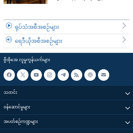
ရုပ်သံအစီအစဉ်များ
ရေဒီယိုအစီအစဉ်များ
ဗွီအိုအေ လူမှုကွန်ယက်များ
သတင်း
၀န်ဆောင်မှုများ
အပတ်စဉ်ကဏ္ဍများ