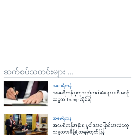
ဆက်စပ်သတင်းများ ...
အမေရိကန်
အမေရိကန် ဒုက္ခသည်လက်ခံရေး အစီအစဉ်
သမ္မတ Trump ဆိုင်းငံ့
အမေရိကန်
အမေရိကန်အစိုးရ မူဝါဒအပြောင်းအလဲတွေ
သမ္မတအမိန့်နဲ့ ထရမ့်ထုတ်ပြန်