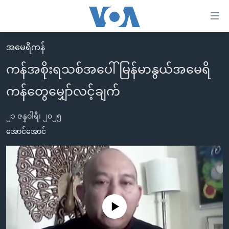
သုံး
ရ
လွယ်ကူ
အမေရိကန်
မူလစာမျက်နှာ
စေ
ကန်အစိုးရသစ်အပေါ် မြန်မာနွယ်အမေရိ
မြန်မာ
သည့်
ကန်တွေမျှော်လင့်ချက်
ကမ္ဘာ့သတင်းများ
Link
ဗွီဒီယို
နိုင်ငံတကာ
များ
၂၁ ဇန္နဝါရီ၊ ၂၀၂၅
သတင်းလွတ်လပ်ခွင့်
အမေရိကန်
အောင်အောင်
ပင်မ
ရပ်ဝန်းတခု လမ်းတခု အလွန်
တရုတ်
အကြောင်းအရာ
သို့
အင်္ဂလိပ်စာလေ့လာမယ်
အစ္စရေး-ပါလက်စတိုင်း
ကျော်
အပတ်စဉ်ကဏ္ဍများ
အမေရိကန်သုံးအီဒီယံ
ကြည့်
ရေဒီယိုနှင့်ရုပ်သံ အချက်အလက်များ
မကြေးမုံရဲ့ အင်္ဂလိပ်စာ
ရေဒီယို
ရန်
No media source currently available
ပင်မ
ရေဒီယို/တီဗွီအစီအစဉ်
ရုပ်ရှင်ထဲက အင်္ဂလိပ်စာ
တီဗွီ