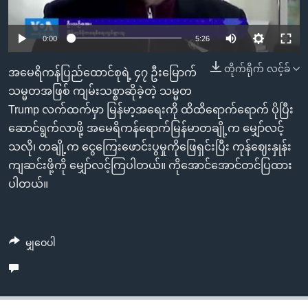
အ
သုတပဒေသာ အင်္ဂလိပ်စာ
ညွန်း
Learning English
Auto
0:00
5:26
စာမျက်နှာ
သို့
ဗွီအိုအေ လူမှုကွန်ယက်များ
240p
တိုက်ရိုက် လင့်ခ်
အမေရိကန်ပြည်ထောင်စုရဲ့ ၄၇ ဦးမြောက်
ကျော်
360p
သမ္မတအဖြစ် ကျမ်းသစ္စာဆိုခဲ့တဲ့ သမ္မတ
ကြည့်
Trump လက်ထက်မှာ မြန်မာ့အရေးကို ထိထိရောက်ရောက် ပိုပြီး
Auto
240p
360p
480p
ရန်
480p
ဘာသာစကားများ
ဆောင်ရွက်လာဖို့ အမေရိကန်ရောက်မြန်မာတချို့က မျှော်လင့်
ရှာဖွေ
720p
သလို၊ တချို့က ငွေကြေးဖောင်းပွမှုကိုဖြေရှင်းပြီး ကုန်ဈေးနှုန်း
720p
1080p
ရန်
ကျဆင်းဖို့ကို မျှော်လင့်ကြပါတယ်။ ကိုအောင်အောင်တင်ပြထား
1080p
နေရာ
ပါတယ်။
သို့
ကျော်
ရန်
မျှဝေပါ