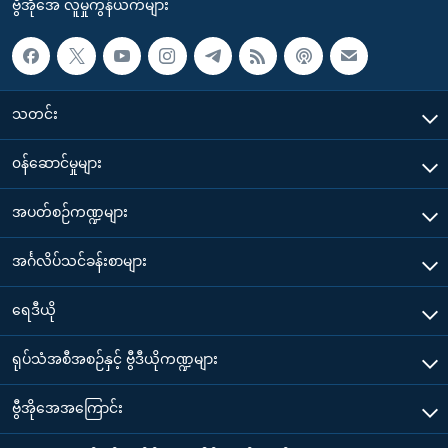
ဗွီအိုအေ လူမှုကွန်ယက်များ
သတင်း
၀န်ဆောင်မှုများ
အပတ်စဉ်ကဏ္ဍများ
အင်္ဂလိပ်သင်ခန်းစာများ
ရေဒီယို
ရုပ်သံအစီအစဉ်နှင့် ဗွီဒီယိုကဏ္ဍများ
ဗွီအိုအေအကြောင်း