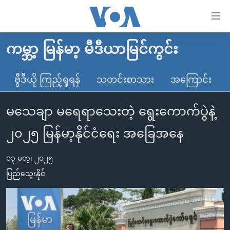
သုံး
ရ
လွယ်ကူ
ကမ္ဘာ့ မြန်မာ့ မီဒီယာမြင်ကွင်း
မူလစာမျက်နှာ
စေ
မြန်မာ
ဗွီဒီယို ကြည့်ရှုရန်
သတင်းစာသား
အကြောင်း
သည့်
ကမ္ဘာ့သတင်းများ
Link
မသေချာ မရေရာသေးတဲ့ ရွေးကောက်ပွဲနဲ့
ဗွီဒီယို
နိုင်ငံတကာ
များ
သတင်းလွတ်လပ်ခွင့်
အမေရိကန်
၂၀၂၅ မြန်မာ့နိုင်ငံရေး အခြေအနေ
ပင်မ
ရပ်ဝန်းတခု လမ်းတခု အလွန်
တရုတ်
အကြောင်းအရာ
၀၃ မတ္၊ ၂၀၂၅
သို့
အင်္ဂလိပ်စာလေ့လာမယ်
အစ္စရေး-ပါလက်စတိုင်း
ပြည်သွေးနိုင်
ကျော်
အပတ်စဉ်ကဏ္ဍများ
အမေရိကန်သုံးအီဒီယံ
ကြည့်
ရေဒီယိုနှင့်ရုပ်သံ အချက်အလက်များ
မကြေးမုံရဲ့ အင်္ဂလိပ်စာ
ရေဒီယို
ရန်
ပင်မ
ရေဒီယို/တီဗွီအစီအစဉ်
ရုပ်ရှင်ထဲက အင်္ဂလိပ်စာ
တီဗွီ