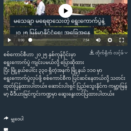
အ
သုတပဒေသာ အင်္ဂလိပ်စာ
ညွန်း
Learning English
No media source currently available
စာမျက်နှာ
သို့
ဗွီအိုအေ လူမှုကွန်ယက်များ
ကျော်
Auto
0:00
7:54
ကြည့်
ရန်
240p
တိုက်ရိုက် လင့်ခ်
ဘာသာစကားများ
စစ်ကောင်စီဟာ ၂၀၂၅ နှစ်ကုန်ပိုင်းမှာ
ရှာဖွေ
360p
ရွေးကောက်ပွဲ ကျင်းပမယ်လို့ ပြောဆိုထား
ရန်
ပြီး မြို့နယ်ပေါင်း ၃၃၀ ရှိတဲ့အနက် မြို့နယ် ၁၁၀ မှာ
Auto
240p
360p
480p
နေရာ
480p
ရွေးကောက်ပွဲလုပ်ဖို့ စစ်ကောင်စီက ပြင်ဆင်နေတယ်လို့ သတင်း
သို့
720p
ထုတ်ပြန်ထားပါတယ်။ ဆောင်းပါးရှင် ပြည်သွေးနိုင်က ကမ္ဘာ့၊မြန်
720p
1080p
ကျော်
မာ့ မီဒီယာမြင်ကွင်းကဏ္ဍမှာ ဆွေးနွေးတင်ပြထားပါတယ်။
1080p
ရန်
မျှဝေပါ