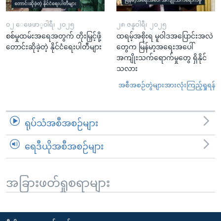
၀၂ ေဖေဖာ္၀ါရီ၊ ၂၀၂၅
၂၈ ဇန္နဝါရီ၊ ၂၀၂၅
စစ်မှုထမ်းအရေအတွက် တိုးမြှင့်ဖို့
ထရမ့်အစိုးရ မူဝါဒအပြောင်းအလဲ
တောင်းဆိုခဲ့တဲ့ နိုင်ငံရေးပါတီများ
တွေက မြန်မာ့အရေးအပေါ်
အကျိုးသက်ရောက်မှုတွေ ရှိနိုင်
သလား
အစီအစဉ်တွဲများအားလုံးကြည့်ရှုရန်
ရုပ်သံအစီအစဉ်များ
ရေဒီယိုအစီအစဉ်များ
အခြားဖတ်ရှုစရာများ