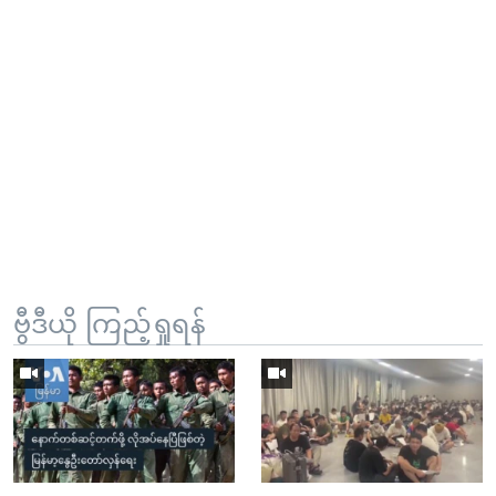
ဗွီဒီယို ကြည့်ရှုရန်