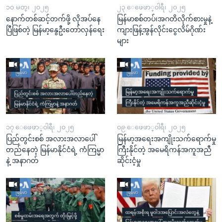
၁၀ မတ္၊ ၂၀၂၅
၂၃ ေဖေဖာ္၀ါရီ၊ ၂၀၂၅
နောက်တစ်ဆင့်တက်ဖို့ လိုအပ်နေ
မြန်မာစစ်တပ်၊အဂတိလိုက်စားမှုနဲ့
ပြီဖြစ်တဲ့ မြန်မာ့နွေဦးတော်လှန်ရေး
ကျားဖြန့်အွန်လိုင်းငွေလိမ်ဂိုဏ်း
များ
၁၇ ေဖေဖာ္၀ါရီ၊ ၂၀၂၅
၀၉ ေဖေဖာ္၀ါရီ၊ ၂၀၂၅
ပြည်တွင်းစစ် အလားအလာပေါ်
မြန်မာ့အရေးအကျိုးသက်ရောက်မှု
တည်နေတဲ့ မြန်မာနိုင်ငံရဲ့ ကံကြမ္မာ
ကြီးနိုင်တဲ့ အမေရိကန်အကူအညီ
နဲ့ အနာဂတ်
ဆိုင်းငံ့မှု