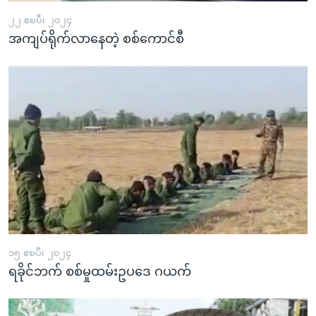
၂၂ ဧၿပီ၊ ၂၀၂၄
အကျပ်ရိုက်လာနေတဲ့ စစ်ကောင်စီ
၁၅ ဧၿပီ၊ ၂၀၂၄
ရခိုင်ဘက် စစ်မှုထမ်းဥပဒေ ဂယက်