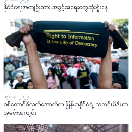
နိုင်ငံရေးအကျဉ်းသား အခွင့်အရေးတွေဆုံးရှုံးနေ
၁၃ ေမ၊ ၂၀၂၄
စစ်ကောင်စီလက်အောက်က မြန်မာနိုင်ငံရဲ့ သတင်းမီဒီယာ
အခင်းအကျင်း