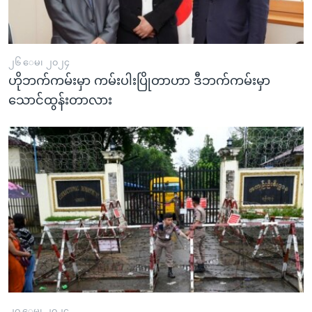
၂၆ ေမ၊ ၂၀၂၄
ဟိုဘက်ကမ်းမှာ ကမ်းပါးပြိုတာဟာ ဒီဘက်ကမ်းမှာ
သောင်ထွန်းတာလား
၂၀ ေမ၊ ၂၀၂၄