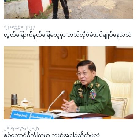
အ
သုတပဒေသာ အင်္ဂလိပ်စာ
ညွန်း
Learning English
စာမျက်နှာ
သို့
၀၂ စက္တင္ဘာ၊ ၂၀၂၄
ဗွီအိုအေ လူမှုကွန်ယက်များ
လွတ်မြောက်နယ်မြေတွေမှာ ဘယ်လိုစံမံအုပ်ချုပ်နေသလဲ
ကျော်
ကြည့်
ရန်
ဘာသာစကားများ
ရှာဖွေ
ရန်
နေရာ
သို့
ကျော်
ရန်
၂၆ ၾသဂုတ္၊ ၂၀၂၄
စစ်ကောင်စီကံကြမ္မာ ဘယ်အခြေဆိုက်မလဲ