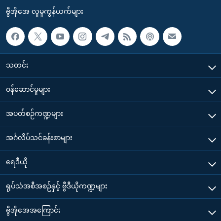
ဗွီအိုအေ လူမှုကွန်ယက်များ
သတင်း
၀န်ဆောင်မှုများ
အပတ်စဉ်ကဏ္ဍများ
အင်္ဂလိပ်သင်ခန်းစာများ
ရေဒီယို
ရုပ်သံအစီအစဉ်နှင့် ဗွီဒီယိုကဏ္ဍများ
ဗွီအိုအေအကြောင်း