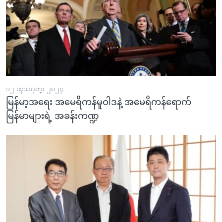
၁၂ ၾသဂုတ္၊ ၂၀၂၄
မြန်မာ့အရေး အမေရိကန်မူဝါဒနဲ့ အမေရိကန်ရောက်
မြန်မာများရဲ့ အခန်းကဏ္ဍ