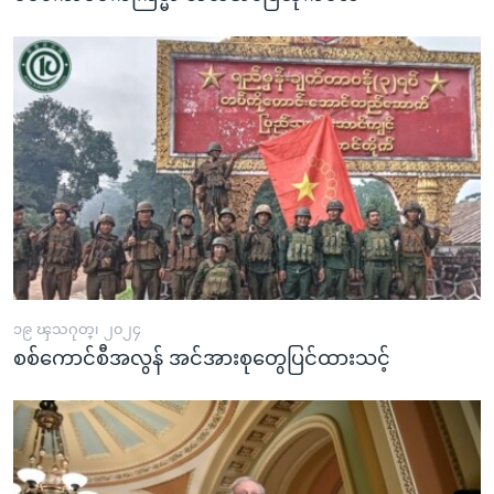
၁၉ ၾသဂုတ္၊ ၂၀၂၄
စစ်ကောင်စီအလွန် အင်အားစုတွေပြင်ထားသင့်