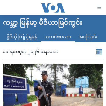
သုံး
ရ
လွယ်ကူ
ကမ္ဘာ့ မြန်မာ့ မီဒီယာမြင်ကွင်း
မူလစာမျက်နှာ
စေ
မြန်မာ
ဗွီဒီယို ကြည့်ရှုရန်
သတင်းစာသား
အကြောင်း
သည့်
ကမ္ဘာ့သတင်းများ
Link
ဗွီဒီယို
နိုင်ငံတကာ
၁၀ ၾသဂုတ္ ၂၀၂၆ တနလၤာ
များ
သတင်းလွတ်လပ်ခွင့်
အမေရိကန်
ပင်မ
ရပ်ဝန်းတခု လမ်းတခု အလွန်
တရုတ်
အကြောင်းအရာ
သို့
အင်္ဂလိပ်စာလေ့လာမယ်
အစ္စရေး-ပါလက်စတိုင်း
ကျော်
အပတ်စဉ်ကဏ္ဍများ
အမေရိကန်သုံးအီဒီယံ
ကြည့်
ရေဒီယိုနှင့်ရုပ်သံ အချက်အလက်များ
မကြေးမုံရဲ့ အင်္ဂလိပ်စာ
ရေဒီယို
ရန်
ပင်မ
ရေဒီယို/တီဗွီအစီအစဉ်
ရုပ်ရှင်ထဲက အင်္ဂလိပ်စာ
တီဗွီ