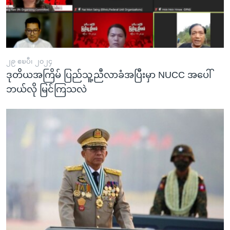
၂၉ ဧၿပီ၊ ၂၀၂၄
ဒုတိယအကြိမ် ပြည်သူ့ညီလာခံအပြီးမှာ NUCC အပေါ်
ဘယ်လို မြင်ကြသလဲ