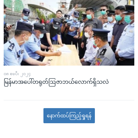
၀၈ ဧၿပီ၊ ၂၀၂၄
မြန်မာအပေါ်တရုတ်ဩဇာဘယ်လောက်ရှိသလဲ
နောက်ထပ်ကြည့်ရှုရန်