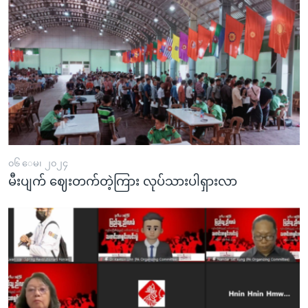
၀၆ ေမ၊ ၂၀၂၄
မီးပျက် ဈေးတက်တဲ့ကြား လုပ်သားပါရှားလာ