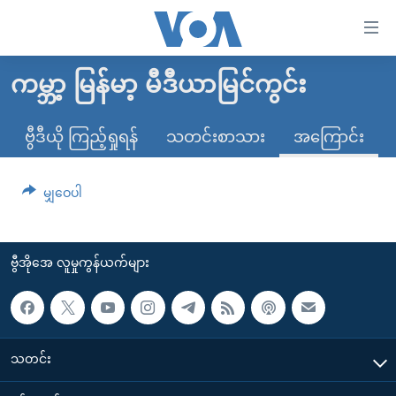
သုံး
ရ
လွယ်ကူ
ကမ္ဘာ့ မြန်မာ့ မီဒီယာမြင်ကွင်း
မူလစာမျက်နှာ
စေ
မြန်မာ
ဗွီဒီယို ကြည့်ရှုရန်
သတင်းစာသား
အကြောင်း
သည့်
ကမ္ဘာ့သတင်းများ
Link
ဗွီဒီယို
နိုင်ငံတကာ
မျှဝေပါ
များ
သတင်းလွတ်လပ်ခွင့်
အမေရိကန်
ပင်မ
ရပ်ဝန်းတခု လမ်းတခု အလွန်
တရုတ်
အကြောင်းအရာ
ဗွီအိုအေ လူမှုကွန်ယက်များ
သို့
အင်္ဂလိပ်စာလေ့လာမယ်
အစ္စရေး-ပါလက်စတိုင်း
ကျော်
အပတ်စဉ်ကဏ္ဍများ
အမေရိကန်သုံးအီဒီယံ
ကြည့်
ရေဒီယိုနှင့်ရုပ်သံ အချက်အလက်များ
မကြေးမုံရဲ့ အင်္ဂလိပ်စာ
ရေဒီယို
ရန်
သတင်း
ပင်မ
ရေဒီယို/တီဗွီအစီအစဉ်
ရုပ်ရှင်ထဲက အင်္ဂလိပ်စာ
တီဗွီ