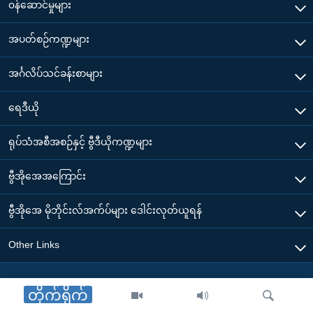
အ
၀န်ဆောင်မှုများ
သုတပဒေသာ အင်္ဂလိပ်စာ
ညွန်း
Learning English
အပတ်စဉ်ကဏ္ဍများ
စာမျက်နှာ
သို့
ဗွီအိုအေ လူမှုကွန်ယက်များ
အင်္ဂလိပ်သင်ခန်းစာများ
ကျော်
ကြည့်
ရေဒီယို
ရန်
ဘာသာစကားများ
ရှာဖွေ
ရုပ်သံအစီအစဉ်နှင့် ဗွီဒီယိုကဏ္ဍများ
ရန်
နေရာ
ဗွီအိုအေအကြောင်း
သို့
ဗွီအိုအေ မိုဘိုင်းလ်အက်ပ်များ ဒေါင်းလုတ်ယူရန်
ကျော်
ရန်
Other Links
တိုက်ရိုက်