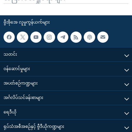
ဗွီအိုအေ လူမှုကွန်ယက်များ
သတင်း
၀န်ဆောင်မှုများ
အပတ်စဉ်ကဏ္ဍများ
အင်္ဂလိပ်သင်ခန်းစာများ
ရေဒီယို
ရုပ်သံအစီအစဉ်နှင့် ဗွီဒီယိုကဏ္ဍများ