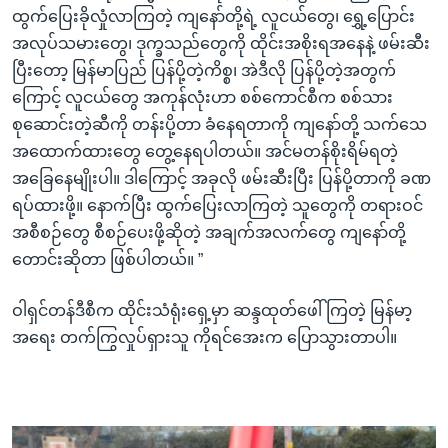
ထွက်ပြေးခိုလှုံလာကြတဲ့ ကျနော်တို့ရဲ့ လူငယ်တွေ၊ ရွှေ့ပြောင်း
အလုပ်သမားတွေ၊ ဒုက္ခသည်တွေကို ထိုင်းအစိုးရအနေနဲ့ ဖမ်းဆီး
ပြီးတော့ မြန်မာပြည် ပြန်ပို့တဲ့ကိစ္စ၊ အဲဒီလို ပြန်ပို့တဲ့အတွက်
ကြောင့် လူငယ်တွေ အကုန်လုံးဟာ စစ်ကောင်စီက စစ်သား
စုဆောင်းတဲ့ဆီကို တန်းပို့တာ ခံနေရတာကို ကျနော်တို့ သက်သေ
အထောက်ထားတွေ တွေ့နေရပါတယ်။ အင်မတန်စိုးရိမ်ရတဲ့
အခြေနေမျိုးပါ။ ဒါကြောင့် အခုလို ဖမ်းဆီးပြီး ပြန်ပို့တာကို ခဏ
ရပ်ထားဖို့။ နောက်ပြီး ထွက်ပြေးလာကြတဲ့ သူတွေကို တရားဝင်
အစီစဉ်တွေ စီစဉ်ပေးဖို့ဆိုတဲ့ အချက်အလက်တွေ ကျနော်တို့
တောင်းဆိုတာ ဖြစ်ပါတယ်။ ”
ဝါရှင်တန်ဒီစီက ထိုင်းသံရုံးရှေ့မှာ ဆန္ဒထုတ်ဖေါ်ကြတဲ့ မြန်မာ့
အရေး တက်ကြွလှုပ်ရှားသူ ကိုရင်အေးက ပြောသွားတာပါ။