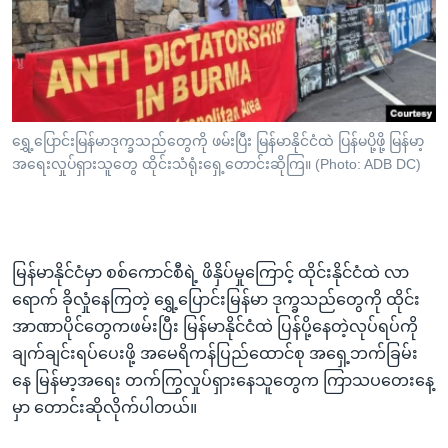
အ
သုတပဒေသာ အင်္ဂလိပ်စာ
ညွန်း
Learning English
စာမျက်နှာ
သို့
ဗွီအိုအေ လူမှုကွန်ယက်များ
ကျော်
ကြည့်
ရွှေ့ပြောင်းမြန်မာဒုက္ခသည်တွေကို ဖမ်းပြီး မြန်မာနိုင်ငံထဲ ပြန်မပို့ဖို့ မြန်မာ့
အရေးလှုပ်ရှားသူတွေ ထိုင်းသံရုံးရှေ့တောင်းဆိုကြ။ (Photo: ADB DC)
ရန်
ဘာသာစကားများ
ရှာဖွေ
ရန်
နေရာ
မြန်မာနိုင်ငံမှာ စစ်ကောင်စီရဲ့ ဖိနှိပ်မှုကြောင့် ထိုင်းနိုင်ငံထဲ လာ
သို့
ရောက် ခိုလှုံနေကြတဲ့ ရွှေ့ပြောင်းမြန်မာ ဒုက္ခသည်တွေကို ထိုင်း
ကျော်
အာဏာပိုင်တွေကဖမ်းပြီး မြန်မာနိုင်ငံထဲ ပြန်ပို့နေတဲ့လုပ်ရပ်ကို
ရန်
ချက်ချင်းရပ်ပေးဖို့ အမေရိကန်ပြည်ထောင်စု အရှေ့ဘက်ခြမ်း
နေ မြန်မာ့အရေး တက်ကြွလှုပ်ရှားနေသူတွေက ကြာသပတေးနေ့
မှာ တောင်းဆိုလိုက်ပါတယ်။