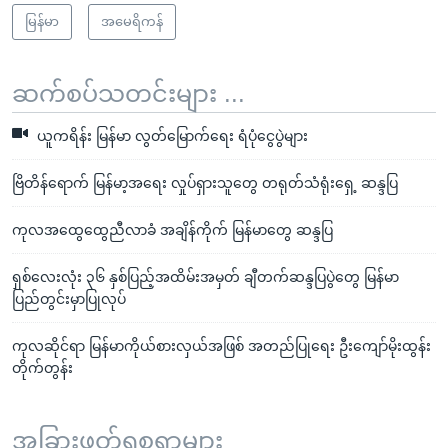
မြန်မာ
အမေရိကန်
ဆက်စပ်သတင်းများ ...
ယူကရိန်း မြန်မာ လွတ်မြောက်ရေး ရံပုံငွေပွဲများ
ဗြိတိန်ရောက် မြန်မာ့အရေး လှုပ်ရှားသူတွေ တရုတ်သံရုံးရှေ့ ဆန္ဒပြ
ကုလအထွေထွေညီလာခံ အချိန်ကိုက် မြန်မာတွေ ဆန္ဒပြ
ရှစ်လေးလုံး ၃၆ နှစ်ပြည့်အထိမ်းအမှတ် ချီတက်ဆန္ဒပြပွဲတွေ မြန်မာ
ပြည်တွင်းမှာပြုလုပ်
ကုလဆိုင်ရာ မြန်မာကိုယ်စားလှယ်အဖြစ် အတည်ပြုရေး ဦးကျော်မိုးထွန်း
တိုက်တွန်း
အခြားဖတ်ရှုစရာများ