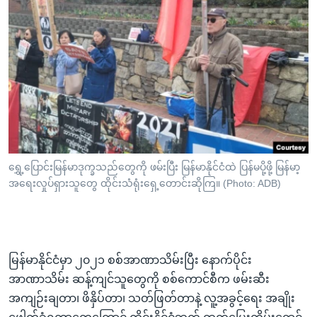
ရွှေ့ပြောင်းမြန်မာဒုက္ခသည်တွေကို ဖမ်းပြီး မြန်မာနိုင်ငံထဲ ပြန်မပို့ဖို့ မြန်မာ့
အရေးလှုပ်ရှားသူတွေ ထိုင်းသံရုံးရှေ့တောင်းဆိုကြ။ (Photo: ADB)
မြန်မာနိုင်ငံမှာ ၂၀၂၁ စစ်အာဏာသိမ်းပြီး နောက်ပိုင်း
အာဏာသိမ်း ဆန့်ကျင်သူတွေကို စစ်ကောင်စီက ဖမ်းဆီး
အကျဉ်းချတာ၊ ဖိနှိပ်တာ၊ သတ်ဖြတ်တာနဲ့ လူ့အခွင့်ရေး အချိုး