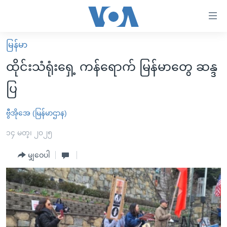
သုံး
ရ
လွယ်ကူ
မြန်မာ
မူလစာမျက်နှာ
စေ
ထိုင်းသံရုံးရှေ့ ကန်ရောက် မြန်မာတွေ ဆန္ဒ
မြန်မာ
သည့်
ပြ
ကမ္ဘာ့သတင်းများ
Link
ဗွီဒီယို
နိုင်ငံတကာ
ဗွီအိုအေ (မြန်မာဌာန)
များ
သတင်းလွတ်လပ်ခွင့်
အမေရိကန်
၁၄ မတ္၊ ၂၀၂၅
ပင်မ
ရပ်ဝန်းတခု လမ်းတခု အလွန်
တရုတ်
အကြောင်းအရာ
မျှဝေပါ
သို့
အင်္ဂလိပ်စာလေ့လာမယ်
အစ္စရေး-ပါလက်စတိုင်း
ကျော်
အပတ်စဉ်ကဏ္ဍများ
အမေရိကန်သုံးအီဒီယံ
ကြည့်
ရေဒီယိုနှင့်ရုပ်သံ အချက်အလက်များ
မကြေးမုံရဲ့ အင်္ဂလိပ်စာ
ရေဒီယို
ရန်
ပင်မ
ရေဒီယို/တီဗွီအစီအစဉ်
ရုပ်ရှင်ထဲက အင်္ဂလိပ်စာ
တီဗွီ