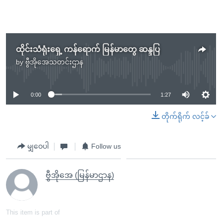
ထိုင်းသံရုံးရှေ့ ကန်ရောက် မြန်မာတွေ ဆန္ဒပြ
by
ဗွီအိုအေသတင်းဌာန
No media source currently available
0:00
1:27
တိုက်ရိုက် လင့်ခ်
မျှဝေပါ
Follow us
ဗွီအိုအေ (မြန်မာဌာန)
This item is part of