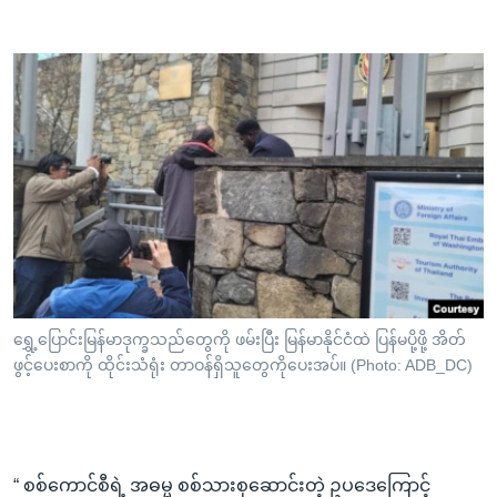
ရွှေ့ပြောင်းမြန်မာဒုက္ခသည်တွေကို ဖမ်းပြီး မြန်မာနိုင်ငံထဲ ပြန်မပို့ဖို့ အိတ်
ဖွင့်ပေးစာကို ထိုင်းသံရုံး တာဝန်ရှိသူတွေကိုပေးအပ်။ (Photo: ADB_DC)
“ စစ်ကောင်စီရဲ့ အဓမ္မ စစ်သားစုဆောင်းတဲ့ ဥပဒေကြောင့်