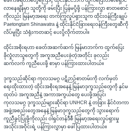
ဖေါက်ခံရတာတွေကြောင့် ထိုင်းနိုင်ငံဘက် ထွက်ပြေးတိမ်းရှောင်
လာနေချိန်မှာ သူတို့ကို ဖမ်းပြီး ပြန်မပို့ဖို့ ပန်ကြားလွှာ စာတစောင်
ကိုလည်း မြန်မာ့အရေး တက်ကြွလှုပ်ရှားသူက ထိုင်းဝန်ကြီးချုပ်
Paetongtarn Shinawatra နဲ့ ထိုင်းနိုင်ငံခြားရေးဝန်ကြီးတွေဆီကို
လိပ်မူပြီး သံရုံးကတဆင့် ပေးပို့လိုက်တာပါ။
ထိုင်းအစိုးရဟာ ခေတ်အဆက်ဆက် မြန်မာဘက်က ထွက်ပြေး
ခိုလှုံလာသူတွေကို အကူအညီပေးခဲ့တဲ့အတိုင်း ခုလည်း
ဆက်လက် ကူညီပေးဖို့ စာမှာ ပန်ကြားထားပါတယ်။
ဒုက္ခသည်ဆိုင်ရာ ကုလသမဂ္ဂ ပဋိဉာဉ်စာတမ်းကို လက်မှတ်
ရေးထိုးထားတဲ့ ထိုင်းအစိုးရအနေနဲ့ မြန်မာဒုက္ခသည်တွေကို နှင်မ
ထုတ်ပဲ အကူအညီနဲ့ အကာအကွယ်တွေ ပေးဖို့အပြင်၊
ကုလသမဂ္ဂ ဒုက္ခသည်များဆိုင်ရာ UNHCR နဲ့ တခြား နိုင်ငံတကာ
အဖွဲ့အစည်းတွေအနေနဲ့ မြန်မာဒုက္ခသည်တွေကို သွားရောက်
ကူညီခွင့်ပြုဖို့ကိုလည်း ဝါရှင်တန်ဒီစီ မြန်မာ့အရေးလှုပ်ရှားမှု
အသိုင်းအဝိုင်းရဲ့ ပန်ကြားလွှာမှာ ဖေါ်ပြထားပါတယ်။