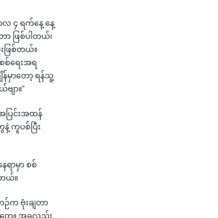
ဘာလ ၄ ရက်နေ့ နေ့
ခဲ့တာ ဖြစ်ပါတယ်၊
ည်းဖြစ်တယ်။
့ စစ်ရေးအရ
န်မှာတော့ ရန်သူ့
ယ်ဗျာ။”
့ အပြင်းအထန်
့ ကူပစ်ပြီး
ေရာမှာ စစ်
ါတယ်။
်က ဗုံးချတာ
ံတွေ။ အခုလည်း