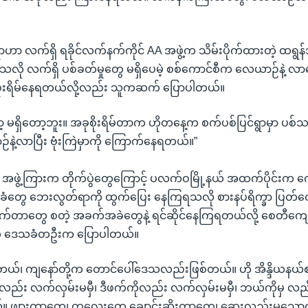
ဟာ လက်ရှိ ရခိုင်လက်နက်ကိုင် AA အဖွဲ့က သိမ်းပိုက်ထားတဲ့ ထရွန်အ
်သလို လက်ရှိ ပစ်ခတ်မှုတွေ မရှိပေမဲ့ စစ်ကောင်စီက လေယာဉ်နဲ့ လာရ
ို စိုးရိမ်နေရတယ်လို့လည်း သူကဆက် ပြောပါတယ်။
တော့ မရှိတော့ဘူး။ အခုစိုးရိမ်တာက ဟိုတနေ့က စက်ပစ်ပြင်ရွာမှာ ပစ်သ
်နဲ့လာပြီး ဗုံးကြဲမှာကို ကြောက်နေရတယ်။”
A အဖွဲ့ကြားက တိုက်ပွဲတွေကြောင့် ပလက်ဝမြို့နယ် အထက်ပိုင်းက ကျေ
ွေ ဘေးလွတ်ရာကို ထွက်ပြေး နေကြရသလို စားနပ်ရိက္ခာ ပြတ
ိုက်တာတွေ စတဲ့ အခက်အခဲတွေနဲ့ ရင်ဆိုင်နေကြရတယ်လို့ စေတီကျ
ဲ့ ဒေသခံတဦးက ပြောပါတယ်။
ေးတယ်၊ ကျနော်တို့က တောင်ပေါ်ဒေသလည်းဖြစ်တယ်။ ဟို အိန္ဒိယနယ်
လည်း လက်လှမ်းမမှီ၊ ဒီဖက်ကိုလည်း လက်လှမ်းမမှီ၊ ဘယ်ကိုမှ လည်
်။ ဖျားတာတွေ၊ ကလေးတွေ ချောင်းဆိုးတာတွေ၊ ဆေးလည်းမသောက