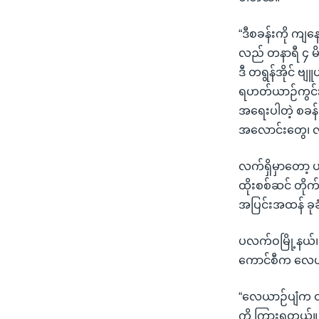
“ဒီစခန်းကို ကျန
လည် တနာရီ ၄ မိနစ
ဒီ တရွန်အိုင် 
ရဟတ်ယာဉ်ကွင်းန
အရေးပါတဲ့ စခန်း
အလောင်းတွေ၊ လက
လက်ရှိမှာတော့ 
ထိုးစစ်ဆင် တို
အပြင်းအထန် ခုခ
ပလက်ဝမြို့နယ်၊
ကောင်စီက လေယာ
“လေယာဉ်ပျံက 
ကို ကြားရတယ်