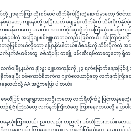
ော်တို့ ၂၁ရက်ကြာ ထိုးစစ်ဆင် တိုက်ခိုက်ပြီးတဲ့နောက်မှာတော့ ဒီဇင်
်မှာတော့ ကျနော်တို့ အပြီးသတ် ချေမှုန်း တိုက်ခိုက် သိမ်းပိုက်နိုင်
ဗျူဟာစခန်းကတော့ ပလက်ဝ အထက်ပိုင်းမှာရှိတဲ့ အကြီးဆုံး စခန်းလ
ှစ်ခုပါတဲ့ အခြေချ စစ်ဗျူဟာတခုလည်း ဖြစ်တယ်။ ဒါ့ကြောင့်မလို
တခုဖြစ်တယ်လို့တော့ ပြောနိုင်ပါတယ်။ ဒီစခန်းကို သိမ်းပိုက်တဲ့ အချိ
်နက်ခဲယမ်းတွေ၊ စစ်သုံ့ပန်း တချို့ ဖမ်းဆီးရမိတာတွေတော့ ရှိတ
ပလက်ဝမြို့နယ်က နှုံးဗူး ဗျူဟာကုန်းကို ၂၃ ရက်မြောက်နေ့အဖြစ်နဲ
က်ခိုက်နေပြီး စစ်ကောင်စီဘက်က ဂျက်လေယာဉ်တွေ လက်နက်ကြီးတွေနဲ
ံနေတယ်လို့ AA အဖွဲ့ကပြော ပါတယ်။
 စေတီပြင် ကျေးရွာသားတဦးကတော့ လက်ရှိတိုက်ပွဲ ပြင်းထန်နေတဲ့န
ဉ်နဲ့ ဗုံးကြဲသံတွေ လက်နက်ကြီးသံတွေ ကြားနေရတယ်လို့ ပြောပ
တနေ့လုံးကြားတယ်။ ညကလည်း တညလုံး ပစ်သံကြားတယ်။ လေယာဉ
။ ဒီက အခုလည်း ကြားနေရတယ်။ လက်နက်ကြီးသံတွေ၊ လေယာဉ်သ