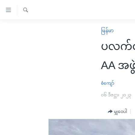
သုံး
ရ
ရှာဖွေ
လွယ်ကူ
မူလစာမျက်နှာ
မြန်မာ
ရ
စေ
မြန်မာ
လာ
ပလက်ဝမ
သည့်
ဒ်
ကမ္ဘာ့သတင်းများ
Link
ဗွီဒီယို
နိုင်ငံတကာ
AA အဖွဲ
များ
သတင်းလွတ်လပ်ခွင့်
အမေရိကန်
ပင်မ
ရပ်ဝန်းတခု လမ်းတခု အလွန်
တရုတ်
စံကျော်
အကြောင်းအရာ
အင်္ဂလိပ်စာလေ့လာမယ်
အစ္စရေး-ပါလက်စတိုင်း
၀၆ ဒီဇင္ဘာ၊ ၂၀၂၃
သို့
အပတ်စဉ်ကဏ္ဍများ
အမေရိကန်သုံးအီဒီယံ
ကျော်
မျှဝေပါ
ကြည့်
ရေဒီယိုနှင့်ရုပ်သံ အချက်အလက်များ
မကြေးမုံရဲ့ အင်္ဂလိပ်စာ
ရေဒီယို
ရန်
ရေဒီယို/တီဗွီအစီအစဉ်
ရုပ်ရှင်ထဲက အင်္ဂလိပ်စာ
တီဗွီ
ပင်မ