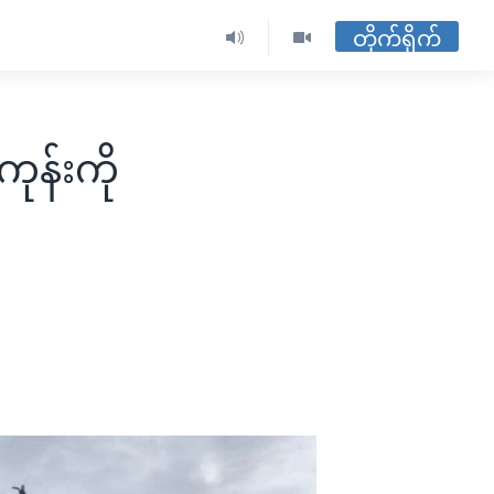
တိုက်ရိုက်
ုန်းကို