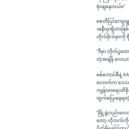
ဗုံးချနေတယ်။”
စေတီပြင်ကျေးရွာ
အနီးမှာရှိတာဖြစ
တိုက်ခိုက်မှာက
“ဒီမှာ တိုက်ပွဲ
တဲ့အချိန် လေယာဉ
စစ်ကောင်စီနဲ့ A
လောက်က ဒေသခံတ
ကျန်းမာရေးထိခ
ထွက်ပြေးနေရတ
“မြို့နဲ့လည်းဝ
တော့ ဟိုဘက်ကို
ပိတ်မိနေကြတယ