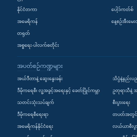
နိုင်ငံတကာ
ပေါ့ဒ်ကတ်စ်
အမေရိကန်
နေ့စဉ်အီးမေ
တရုတ်
အစ္စရေး-ပါလက်စတိုင်း
အပတ်စဉ်ကဏ္ဍများ
အယ်ဒီတာနဲ့ ဆွေးနွေးခန်း
သိပ္ပံနဲ့နည်း
ဒီမိုကရေစီ၊ လူ့အခွင့်အရေးနှင့် ခေတ်ပြိုင်ကမ္ဘာ
ဥတုရာသီနဲ့ 
သတင်းသုံးသပ်ချက်
စီးပွားရေး
ဒီမိုကရေစီရေးရာ
တပတ်အတွင်
အမေရိကန်နိုင်ငံရေး
လယ်ယာစီးပွ