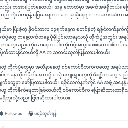
်း တအားပြတ်နေတယ်။ အခု တောထဲမှာ အခက်အခဲရှိတယ်။ ပြေ
် ကိုယ်တခုနဲ့ ပြေးနေရတာ။ တောမှာခိုနေရတာ အခက်အခဲက အမျ
ည်နယ်မှာ ပြီးခဲ့တဲ့ နိုဝင်ဘာလ ၁၃ရက်နေ့က စတင်ခဲ့တဲ့ ရခိုင်လက်နက်ကိုင
ုက်ပွဲတွေ တနေ့ထက်တနေ့ ပိုမိုပြင်းလာနေသလို တိုက်ပွဲအတွင်း အရပ
တာတွေလည်း တိုးလာနေတာပါ။ တိုက်ပွဲအတွင်း စစ်ကောင်စီတပ်စခ
မ်းပိုက်ထားနိုင်တယ်လို့ AA က သတင်းထုတ်ပြန်ထားပါတယ်။
နေတဲ့ တိုက်ပွဲတွေမှာ အထိနာနေတဲ့ စစ်ကောင်စီဘက်ကတော့ အရပ်သာ
်းကနေ တိုက်ခိုက်နေတာရှိသလို ကျေးရွာတွေကို မီးရှို့တာတွေလည်း
န်ချက်တွေမှာ ဖော်ပြထားပါတယ်။ ရခိုင်လက်နက်ကိုင် AA အဖွဲ့ အနေန
ူ တိုက်ခိုက်နေတာဖြစ်တယ်လို့ စစ်ကောင်စီက ပြောဆိုထားတာရှိသ
ေ မရှိဘူးလို့လည်း ငြင်းဆိုထားပါတယ်။
Follow us
ပရင့်ထုတ်ရန်