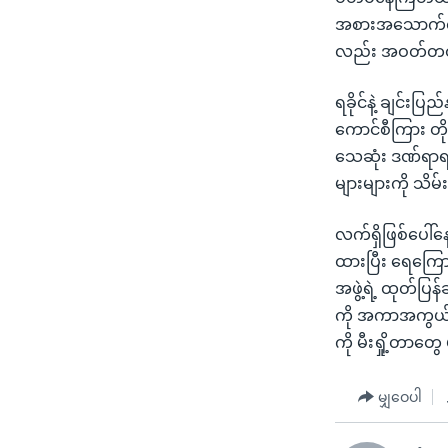
အစားအသောက်လည
လည်း အဝတ်တထည
ရခိုင်နဲ့ ချင်းပြ
ကောင်စီကြား တိ
သေဆုံး ဒဏ်ရာရ
များများကို သိ
လက်ရှိဖြစ်ပေါ်
ထားပြီး ရေကြောင
အဖွဲ့ရဲ့ ထုတ်ပြ
ကို အကာအကွယ်ယ
ကို မီးရှို့တာတွ
မျှဝေပါ