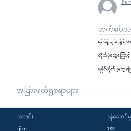
စံကျ
ဆက်စပ်သတင
ရခိုင်နဲ့ ချင်းပြည
တိုက်ပွဲတွေကြောင့်
ရခိုင်တိုက်ပွဲတွေ
အခြားဖတ်ရှုစရာများ
သတင်း
၀န်ဆောင်မှ
မြန်မာ
RSS