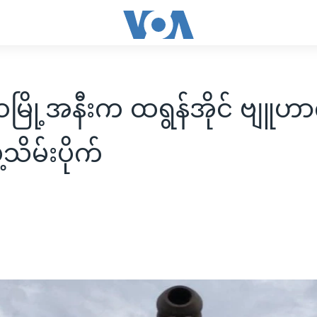
ြို့အနီးက ထရွန်အိုင် ဗျူဟာက
့သိမ်းပိုက်