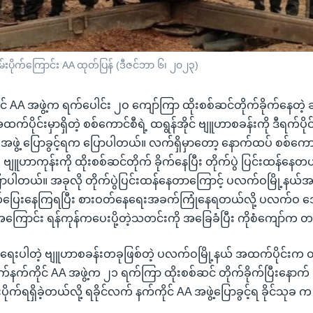
်းပိုက်ကြောင်း AA ထုတ်ပြန် (ဒီဇင်ဘာ ၆၊ ၂၀၂၃)
င် AA အဖွဲ့က ရက်ပေါင်း ၂ဝ ကျော်ကြာ ထိုးစစ်ဆင်တိုက်ခိုက်နေတဲ့ 
်ပိုင်းမှာရှိတဲ့ စစ်ကောင်စီရဲ့ ထရွန်အိုင် ဗျူဟာစခန်းကို ဒီရက်ပိုင်း
 AA အဖွဲ့ ပြောခွင့်ရက ပြောပါတယ်။ လက်ရှိမှာတော့ နောက်ထပ် စစ်ကေ
ဗူး ဗျူဟာကုန်းကို ထိုးစစ်ဆင်တိုက် ခိုက်နေပြီး တိုက်ပွဲ ပြင်းထန်နေတယ်
ြောပါတယ်။ အခုလို တိုက်ပွဲပြင်းထန်နေတာကြောင့် ပလက်ဝမြို့နယ်
်ပြေးနေကြရပြီး စားဝတ်နေရေးအခက်ကြုံနေရတယ်လို့ ပလက်ဝ
ကြောင်း ရန်ကုန်ကပေးပို့တဲ့သတင်းကို အခြေခံပြီး ကိုစံကျော်က 
အရေးပါတဲ့ ဗျူဟာစခန်းတခုဖြစ်တဲ့ ပလက်ဝမြို့နယ် အထက်ပိုင်းက ထရ
လက်နက်ကိုင် AA အဖွဲ့က ၂၁ ရက်ကြာ ထိုးစစ်ဆင် တိုက်ခိုက်ပြီးနောက
ပိုက်ရရှိခဲ့တယ်လို့ ရခိုင်လက် နက်ကိုင် AA အဖွဲ့ပြောခွင့်ရ ခိုင်သုခ က