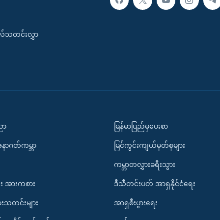
းလ်သတင်းလွှာ
ပညာ
မြန်မာပြည်မှပေးစာ
အနာဂတ်ကမ္ဘာ
မြင်ကွင်းကျယ်မှတ်စုများ
ကမ္ဘာတလွှားခရီးသွား
း အားကစား
ဒီသီတင်းပတ် အာရှနိုင်ငံရေး
ားသတင်းများ
အာရှစီးပွားရေး