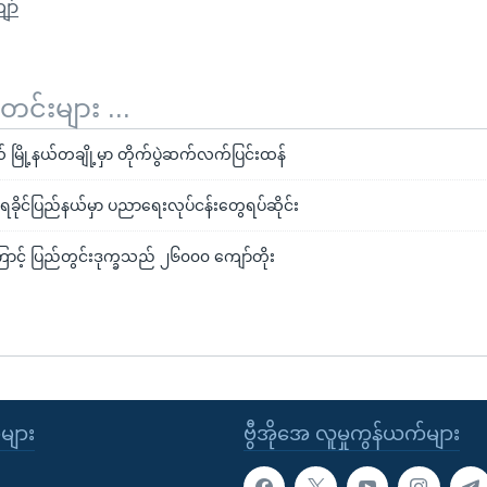
ော်
်းများ ...
်နယ် မြို့နယ်တချို့မှာ တိုက်ပွဲဆက်လက်ပြင်းထန်
 ရခိုင်ပြည်နယ်မှာ ပညာရေးလုပ်ငန်းတွေရပ်ဆိုင်း
ကြောင့် ပြည်တွင်းဒုက္ခသည် ၂၆၀၀၀ ကျော်တိုး
ုများ
ဗွီအိုအေ လူမှုကွန်ယက်များ