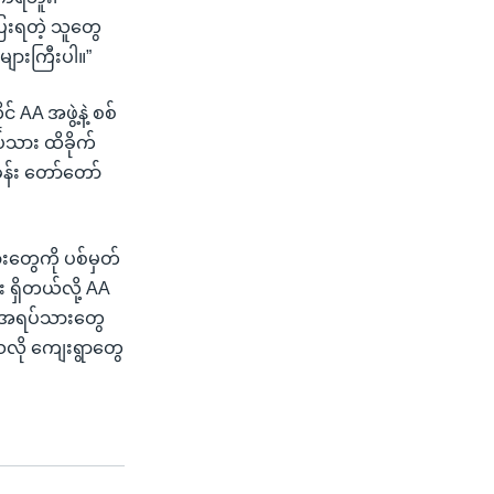
းရတဲ့ သူတွေ
ားကြီးပါ။”
် AA အဖွဲ့နဲ့ စစ်
်သား ထိခိုက်
န်း တော်တော်
းတွေကို ပစ်မှတ်
 ရှိတယ်လို့ AA
ဲ့ အရပ်သားတွေ
လို ကျေးရွာတွေ