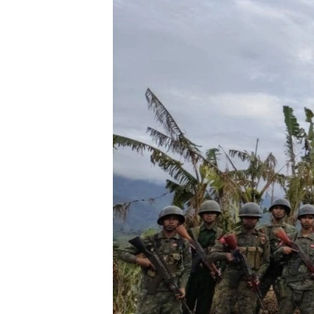
သုတပဒေသာ အင်္ဂလိပ်စာ
အ
ညွန်း
စာမျက်နှာ
သို့
ကျော်
ကြည့်
ရန်
ရှာဖွေ
ရန်
နေရာ
သို့
ကျော်
ရန်