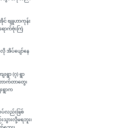
ိုင် ဗျူဟာကုန်း
ောက်ဗုံးကြဲ
လို အိပ်ပျော်နေ
းရွာ (၇) ရွာ
်တောက်တာတွေ၊
ေးရွာက
စပ်လည်းဖြစ်
းသွားလို့မရဘူး၊
်ရဘူး၊