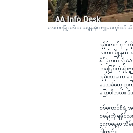
ပလက်ဝမြို့အနီးက ထရွန်အိုင် ဗျူဟာကုန်းကို သိမ
ရခိုင်လက်နက်ကို
လက်ဝမြို့နယ် အထက
နိုင်ခဲ့တယ်လို့
တခုဖြစ်တဲ့ နှုံး
ရ ခိုင်သုခ က ပ
ဒေသခံတွေ ထွက
ပြောပါတယ်။ ဒီအ
စစ်ကောင်စီရဲ့ 
စခန်းကို ရခိုင်
၄ရက်နေ့မှာ သိမ်း
ပါတယ်။