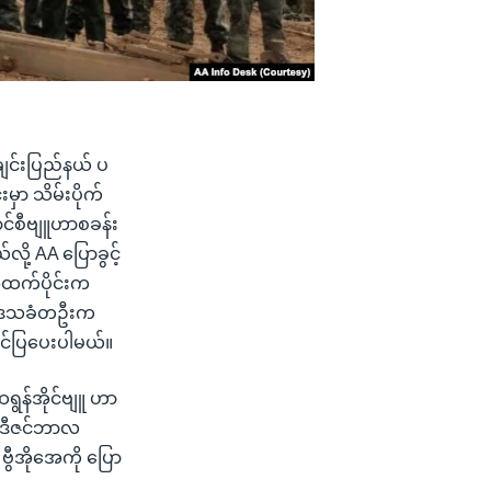
ချင်းပြည်နယ် ပ
မှာ သိမ်းပိုက်
ာင်စီဗျူဟာစခန်း
လို့ AA ပြောခွင့်
အထက်ပိုင်းက
 ဒေသခံတဦးက
တင်ပြပေးပါမယ်။
ွန်အိုင်ဗျူ ဟာ
် ဒီဇင်ဘာလ
 ဗွီအိုအေကို ပြော