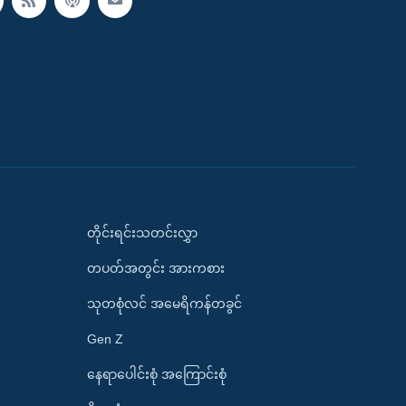
တိုင်းရင်းသတင်းလွှာ
တပတ်အတွင်း အားကစား
သုတစုံလင် အမေရိကန်တခွင်
Gen Z
နေရာပေါင်းစုံ အကြောင်းစုံ