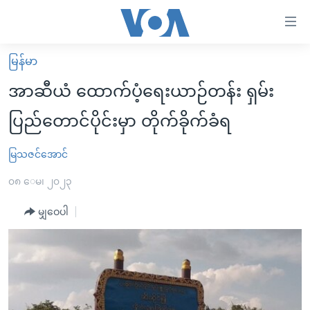
သုံး
ရ
လွယ်ကူ
မြန်မာ
မူလစာမျက်နှာ
စေ
အာဆီယံ ထောက်ပံ့ရေးယာဉ်တန်း ရှမ်း
မြန်မာ
သည့်
ပြည်တောင်ပိုင်းမှာ တိုက်ခိုက်ခံရ
ကမ္ဘာ့သတင်းများ
Link
ဗွီဒီယို
နိုင်ငံတကာ
မြသဇင်အောင်
များ
သတင်းလွတ်လပ်ခွင့်
အမေရိကန်
၀၈ ေမ၊ ၂၀၂၃
ပင်မ
ရပ်ဝန်းတခု လမ်းတခု အလွန်
တရုတ်
အကြောင်းအရာ
မျှဝေပါ
သို့
အင်္ဂလိပ်စာလေ့လာမယ်
အစ္စရေး-ပါလက်စတိုင်း
ကျော်
အပတ်စဉ်ကဏ္ဍများ
အမေရိကန်သုံးအီဒီယံ
ကြည့်
ရေဒီယိုနှင့်ရုပ်သံ အချက်အလက်များ
မကြေးမုံရဲ့ အင်္ဂလိပ်စာ
ရေဒီယို
ရန်
ပင်မ
ရေဒီယို/တီဗွီအစီအစဉ်
ရုပ်ရှင်ထဲက အင်္ဂလိပ်စာ
တီဗွီ