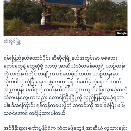
အ
သုတပဒေသာ အင်္ဂလိပ်စာ
ညွန်း
Learning English
စာမျက်နှာ
သို့
ဗွီအိုအေ လူမှုကွန်ယက်များ
ကျော်
ကြည့်
ဆီဆိုင်မြို့
ရန်
ဘာသာစကားများ
ရှာဖွေ
ရှမ်းပြည်နယ်တောင်ပိုင်း ဆီဆိုင်မြို့နယ်အတွင်းမှာ စစ်ဘေး
ရန်
ရှောင်တွေနဲ့ တွေ့ဆုံဖို့ လာတဲ့ အာဆီယံသံတမန်တွေရဲ့ ယာဉ်တန်း
နေရာ
ကို လက်နက်ကိုင် တချို့က ပစ်ခတ်ခဲ့ပါတယ်။ ယာဉ်တန်းမှာ
သို့
လိုက်ပါတဲ့ လုံခြုံရေးအဖွဲ့တွေက ပြန်ပစ်ခတ်ခဲ့တဲ့နောက် ဘယ်
ကျော်
အဖွဲ့ကမှန်း မသိရတဲ့ လက်နက်ကိုင်တွေက ထွက်ပြေးသွားခဲ့သလို
ရန်
သံတမန်တွေဟာလည်း တောင်ကြီးမြို့ကို လှည့်ပြန်သွားခဲ့ရတာ
ပါ။ ဒီအကြောင်း ရန်ကုန်ကပေးပို့တဲ့ သတင်းကို အခြေခံပြီး မမြ
သဇင်အောင် တင်ပြထားပါတယ်။
အင်ဒိုနီးရှား၊ စင်္ကာပူနိုင်ငံက သံတမန်တွေနဲ့ အာဆီယံ လူသားချင်း