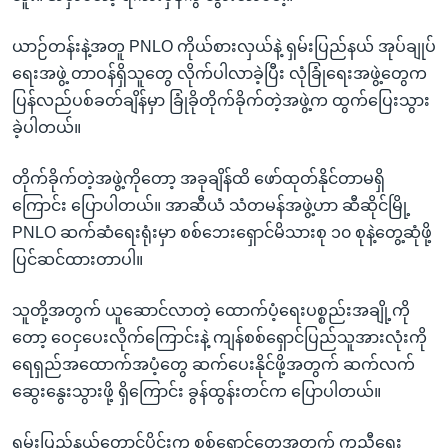
ယာဉ်တန်းနဲ့အတူ PNLO ကိုယ်စားလှယ်နဲ့ ရှမ်းပြည်နယ် အုပ်ချုပ်
ရေးအဖွဲ့ တာဝန်ရှိသူတွေ လိုက်ပါလာခဲ့ပြီး လုံခြုံရေးအဖွဲ့တွေက
ပြန်လည်ပစ်ခတ်ချိန်မှာ ခြုံခိုတိုက်ခိုက်တဲ့အဖွဲ့က ထွက်ပြေးသွား
ခဲ့ပါတယ်။
တိုက်ခိုက်တဲ့အဖွဲ့ကိုတော့ အခုချိန်ထိ ဖော်ထုတ်နိုင်တာမရှိ
ကြောင်း ပြောပါတယ်။ အာဆီယံ သံတမန်အဖွဲ့ဟာ ဆီဆိုင်မြို့
PNLO ဆက်ဆံရေးရုံးမှာ စစ်ဘေးရှောင်မိသားစု ၁၀ စုနဲ့တွေ့ဆုံဖို့
ပြင်ဆင်ထားတာပါ။
သူတို့အတွက် ယူဆောင်လာတဲ့ ထောက်ပံ့ရေးပစ္စည်းအချို့ကို
တော့ ဝေငှပေးလိုက်ကြောင်းနဲ့ ကျန်စစ်ရှောင်ပြည်သူအားလုံးကို
ရေရှည်အထောက်အပံ့တွေ ဆက်ပေးနိုင်ဖို့အတွက် ဆက်လက်
ဆွေးနွေးသွားဖို့ ရှိကြောင်း ခွန်ထွန်းတင်က ပြောပါတယ်။
ရှမ်းပြည်နယ်တောင်ပိုင်းက စစ်ရှောင်တွေအတွက် ကူညီရေး