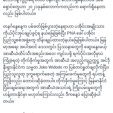
ရှောင်တွေဟာ ၂၀၂၁ခုနှစ်လောက်ကတည်းက ရောက်ရှိနေတာ
လည်း ဖြစ်ပါတယ်။
တနင်္ဂနွေနေ့က ပစ်ခတ်ဖြစ်ပွားတဲ့နေရာဟာ ပအိုဝ်းအမျိုးသား
ကိုယ်ပိုင်အုပ်ချုပ်ခွင့်ရ နယ်မြေဖြစ်ပြီး PNA ခေါ် ပအိုဝ်း
ပြည်သူ့စစ်အဖွဲ့တွေ ထိန်းချုပ်ထားတဲ့နယ်မြေဖြစ်ပါတယ်။ မြန်
မာ့အရေး အပါအဝင် ဒေသတွင်း ပြဿနာတွေကို ဆွေးနွေးမယ့်
အာဆီယံထိပ်သီးအစည်းအဝေး ကျင်းပဖို့ ရက်ပိုင်းအလိုမှာပဲ
ကြုံခဲ့ရတဲ့ တိုက်ခိုက်မှုအတွက် အာဆီယံ အလှည့်ကျဥက္ကဋ္ဌ အင်ဒို
နီးရှားနိုင်ငံက သမ္မတ Joko Widodo က ပြစ်တင်ရှုတ်ချလိုက်ပြီး၊
ပြည်သူလူထု ဒုက္ခရောက်စေတဲ့ အကြမ်းဖက်မှုတွေကို ရပ်တန့်
ကြဖို့လည်း တောင်းဆိုခဲ့တာပါ။ တိုက်ခိုက်မှုကြောင့် မြန်မာနိုင်ငံ
ငြိမ်းချမ်းရေးအတွက် အာဆီယံအသင်းရဲ့ ကြိုးပမ်းမှုတွေကို
ဟန့်တားနိုင်မှာ မဟုတ်ကြောင်းလည်း ဒီကနေ့ပဲ ပြောဆိုခဲ့ပါ
တယ်။