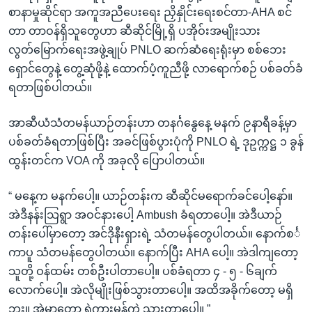
စာနာမှုဆိုင်ရာ အကူအညီပေးရေး ညှိနှိုင်းရေးစင်တာ-AHA စင်
တာ တာဝန်ရှိသူတွေဟာ ဆီဆိုင်မြို့ရှိ ပအိုဝ်းအမျိုးသား
လွတ်မြောက်ရေးအဖွဲ့ချုပ် PNLO ဆက်ဆံရေးရုံးမှာ စစ်ဘေး
ရှောင်တွေနဲ့ တွေ့ဆုံဖို့နဲ့ ထောက်ပံ့ကူညီဖို့ လာရောက်စဉ် ပစ်ခတ်ခံ
ရတာဖြစ်ပါတယ်။
အာဆီယံသံတမန်ယာဉ်တန်းဟာ တနင်္ဂနွေနေ့ မနက် ၉နာရီခန့်မှာ
ပစ်ခတ်ခံရတာဖြစ်ပြီး အခင်ဖြစ်ပွားပုံကို PNLO ရဲ့ ဒုဥက္ကဋ္ဌ ၁ ခွန်
ထွန်းတင်က VOA ကို အခုလို ပြောပါတယ်။
“ မနေ့က မနက်ပေါ့။ ယာဉ်တန်းက ဆီဆိုင်မရောက်ခင်ပေါ့နော်။
အဲဒီနန်းသြရွာ အဝင်နားပေါ့ Ambush ခံရတာပေါ့။ အဲဒီယာဉ်
တန်းပေါ်မှာတော့ အင်ဒိုနီးရှားရဲ့ သံတမန်တွေပါတယ်။ နောက်စင်္
ကာပူ သံတမန်တွေပါတယ်။ နောက်ပြီး AHA ပေါ့။ အဲဒါကျတော့
သူတို့ ဝန်ထမ်း တစ်ဦးပါတာပေါ့။ ပစ်ခံရတာ ၄ - ၅ - ၆ချက်
လောက်ပေါ့။ အဲလိုမျိုးဖြစ်သွားတာပေါ့။ အထိအခိုက်တော့ မရှိ
ဘူး။ အဲမှာတော့ ရဲကားမှန်ကွဲ သွားတာပေါ့။ ”