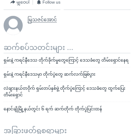
မျှဝေပါ
Follow us
မြသဇင်အောင်
ဆက်စပ်သတင်းများ ...
ရှမ်းနဲ့ ကရင်နီဒေသ တိုက်ခိုက်မှုတွေကြောင့် ဒေသခံတွေ တိမ်းရှောင်နေရ
ရှမ်းနဲ့ ကရင်နီဒေသမှာ တိုက်ပွဲတွေ ဆက်လက်ဖြစ်ပွား
လဲချားနယ်တဝိုက် ရှမ်းတပ်နှစ်ဖွဲ့ တိုက်ပွဲကြောင့် ဒေသခံတွေ ထွက်ပြေး
တိမ်းရှောင်
နောင်ချိုမြို့နယ်တွင်း ၆ ရက် ဆက်တိုက် တိုက်ပွဲပြင်းထန်
အခြားဖတ်ရှုစရာများ