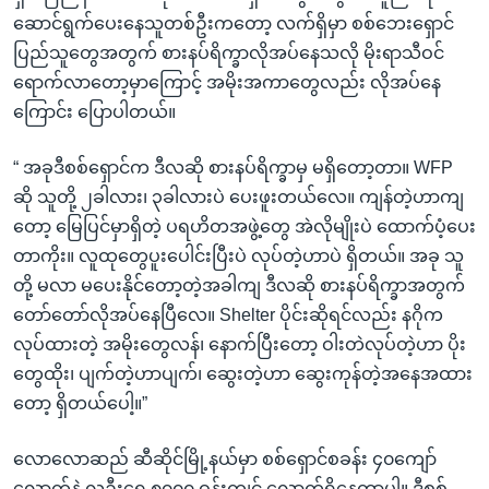
ဆောင်ရွက်ပေးနေသူတစ်ဦးကတော့ လက်ရှိမှာ စစ်ဘေးရှောင်
ပြည်သူတွေအတွက် စားနပ်ရိက္ခာလိုအပ်နေသလို မိုးရာသီဝင်
ရောက်လာတော့မှာကြောင့် အမိုးအကာတွေလည်း လိုအပ်နေ
ကြောင်း ပြောပါတယ်။
“ အခုဒီစစ်ရှောင်က ဒီလဆို စားနပ်ရိက္ခာမှ မရှိတော့တာ။ WFP
ဆို သူတို့ ၂ခါလား၊ ၃ခါလားပဲ ပေးဖူးတယ်လေ။ ကျန်တဲ့ဟာကျ
တော့ မြေပြင်မှာရှိတဲ့ ပရဟိတအဖွဲ့တွေ အဲလိုမျိုးပဲ ထောက်ပံ့ပေး
တာကိုး။ လူထုတွေပူးပေါင်းပြီးပဲ လုပ်တဲ့ဟာပဲ ရှိတယ်။ အခု သူ
တို့ မလာ မပေးနိုင်တော့တဲ့အခါကျ ဒီလဆို စားနပ်ရိက္ခာအတွက်
တော်တော်လိုအပ်နေပြီလေ။ Shelter ပိုင်းဆိုရင်လည်း နဂိုက
လုပ်ထားတဲ့ အမိုးတွေလန်၊ နောက်ပြီးတော့ ဝါးတဲလုပ်တဲ့ဟာ ပိုး
တွေထိုး၊ ပျက်တဲ့ဟာပျက်၊ ဆွေးတဲ့ဟာ ဆွေးကုန်တဲ့အနေအထား
တော့ ရှိတယ်ပေါ့။”
လောလောဆည် ဆီဆိုင်မြို့နယ်မှာ စစ်ရှောင်စခန်း ၄၀ကျော်
လောက်နဲ့ လူဦးရေ ၈၀၀၀ ဝန်းကျင် လောက်ရှိနေတာပါ။ ဒီစစ်