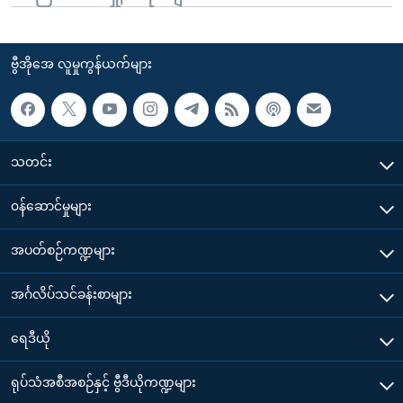
ဗွီအိုအေ လူမှုကွန်ယက်များ
သတင်း
၀န်ဆောင်မှုများ
အပတ်စဉ်ကဏ္ဍများ
အင်္ဂလိပ်သင်ခန်းစာများ
ရေဒီယို
ရုပ်သံအစီအစဉ်နှင့် ဗွီဒီယိုကဏ္ဍများ