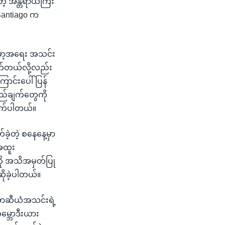
ဲ့ အန္တရာယ်ကြီး
 Santiago က
န်မာ့အရေး အသင်း
ုက်တယ်လို့လည်း
ြောင်းပေါ် ပြန်
တည်ချက်တွေကို
ိုက်ပါတယ်။
ခဲ့တဲ့ စနေနေ့မှာ
 အထူး
ို အသိအမှတ်ပြု
ဆိုခဲ့ပါတယ်။
 အာဆီယံအသင်းရဲ့
မ္ဘောဒီးယား