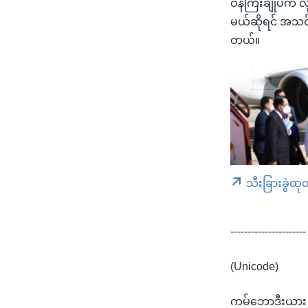
ဝန်ကြီးချုပ်က လ
မယ်ဆိုရင် အသင်း
တယ်။
သီးခြားခွဲထု
----------------------
(Unicode)
ကမ်ဘောဒီးယား ဝ