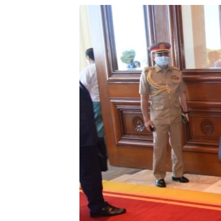
သုတပဒေသာ အင်္ဂလိပ်စာ
အ
ညွန်း
စာမျက်နှာ
သို့
ကျော်
ကြည့်
ရန်
ရှာဖွေ
ရန်
နေရာ
သို့
ကျော်
ရန်