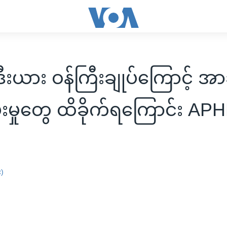
ဒီးယား ဝန်ကြီးချုပ်ကြောင့် အ
မ်းမှုတွေ ထိခိုက်ရကြောင်း AP
း)