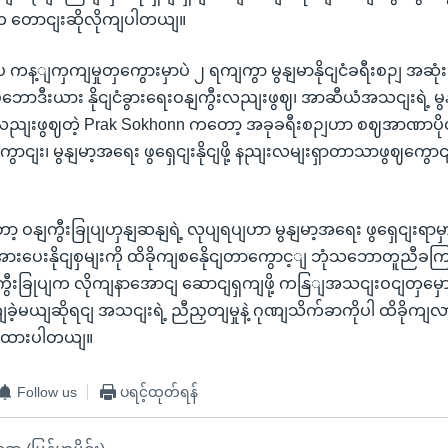
းက တောငျးဆိုလိုကျပါတယျ။
 ကန့ျကှကျမှုတှကွေားမှာပဲ ၂ ရကျကွာ မွနျမာနိုငျငံခရီးစဉျ အဆုံ
်ဘောဒီးယား နိုငျငံခွားရေးဝနျကွီးလညျးဖွဈ၊ အာဆီယံအသငျးရဲ့ မွန
ညျးဖွဈတဲ့ Prak Sokhonn ကတော့ အခုခရီးစဉျဟာ စဈအာဏာပို
ကွောငျး၊ မွနျမာ့အရေး ဖွရှေငျးနိုငျဖို့ နညျးလမျးရှာတာသာဖွဈကွောငျ
့ ဝနျကွီးခြုပျဟှနျဆနျရဲ့ လုပျရပျဟာ မွနျမာ့အရေး ဖွရှေငျး
းဖိအားပေးနိုငျစှမျးကို ထိခိုကျစနေိုငျတာကွောင့ျ ဘုံသဘောတူညီခ
ွီးခြုပျက လိုကျနာအောငျ ဆောငျရှကျဖို့ ကနြျအသငျးဝငျတှမှော
ျခဲ့မယျဆိုရငျ အသငျးရဲ့ ညီညှတျမှုနဲ့ ဂုဏျသိက်ခာကိုပါ ထိခိုကျ
းထားပါတယျ။
Follow us
ပရင့်ထုတ်ရန်