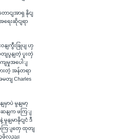
့တောငျအာရှ နိုငျ
့ျအရေးဆိုငျရာ
းဝနျကွီးခြုပျ ဟှ
တျပွနျတဲ့ ပူးတှဲ
ှကျမှုအပေါျ
စားတဲ့ အန်တရာ
ျအမတျ Charles
ာပဲ မွနျမာ့
ှနျဆနျက ဖကြျ
ွနျမာနိုငျငံ ဒီ
ာခကြျတှေ ထုတျ
ွဖို့လညျး