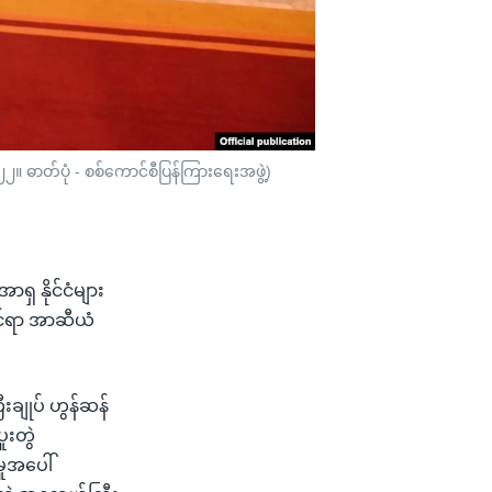
၀၂၂။ ဓာတ်ပုံ - စစ်ကောင်စီပြန်ကြားရေးအဖွဲ့)
ာရှ နိုင်ငံများ
ုင်ရာ အာဆီယံ
ီးချုပ် ဟွန်ဆန်
ပူးတွဲ
ှုအပေါ်