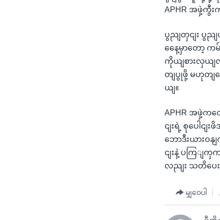
APHR အဖှဲ့ကွီ
ပွညျတှငျး ပွညျပ
နေေ့မှာတော့ ကမ
ကိုယျစားလှယျလ
တျပွုဖို့ မဟုတျ
ယျ။
APHR အဖှဲ့ကတော
ငျးရဲ့ စုပေါငျ
ဘောဒီးယားဝနျက
ငျးနဲ့ ပကြျကှက
လညျး သတိပေ
မျှဝေပါ