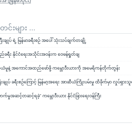
ုအေ (မြန်မာပိုင်း)
်းများ ...
ီးချုပ် ရဲ့ မြန်မာခရီးစဉ် အပေါ် သုံးသပ်ချက်တချို့
ြည်ခရီး နိုင်ငံရေးအသိုင်းအဝန်းက ဝေဖန်ရှုတ်ချ
ယံမူနဲ့ အကောင်အထည်ဖော်ဖို့ ကမ္ဘောဒီးယားကို အမေရိကန်တိုက်တွန်း
ချုပ် ခရီးစဉ်ကြောင့် မြန်မာ့အရေး အာဆီယံကြိုးပမ်းမှု ထိခိုက်မှာ လှုပ်ရှားသူတ
းတက်မှုအဆင့်တဆင့်ရခဲ့” ကမ္ဘောဒီးယား နိုင်ငံခြားရေးဝန်ကြီး