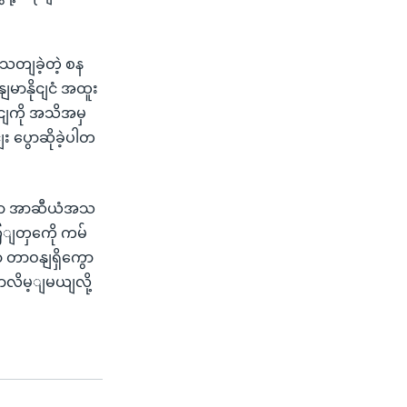
းသတျခဲ့တဲ့ စန
ျမာနိုငျငံ အထူး
ငျကို အသိအမှ
း ပွောဆိုခဲ့ပါတ
ရာမှာ အာဆီယံအသ
ကြျတှကေို ကမ်
 တာဝနျရှိကွော
လာလိမ့ျမယျလို့