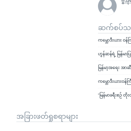
ဗွီအိ
ဆက်စပ်သတင
ကမ္ဘောဒီးယား ဝန်ကြ
ဟွန်ဆန်ရဲ့ မြန်မာပ
မြန်မာ့အရေး အာဆီ
ကမ္ဘောဒီးယားဝန်ကြီး
“မြန်မာခရီးစဉ် တို
အခြားဖတ်ရှုစရာများ