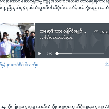
ိုက်နာအောင် ဆောင်ရွက်ဖို့ ကျန်အသင်းဝင်တွေမှာ တာဝန်ရှိကြောင်းနဲ့
ရဲ့ ညီညွတ်မှုနဲ့ ဂုဏ်သိက္ခာကိုပါ ထိခိုက်လာလိမ့်မယ်လို့လည်း သ
ကမ္ဘောဒီးယား ဝန်ကြီးချုပ်ကြောင့် အာဆီယံကြိုးပမ်းမှုတွေ ထိခိုက်ရကြောင်း APHR ဝေဖန်
EMBE
by
ဗွီအိုအေသတင်းဌာန
No media source currently available
0:00
တ်၍ နားဆင်နိုင်ပါသည်။
EMBED
နျကွီးခြုပျကွောင့ျ အာဆီယံကွိုးပမျးမှုတှေ ထိခိုကျရကွောငျး