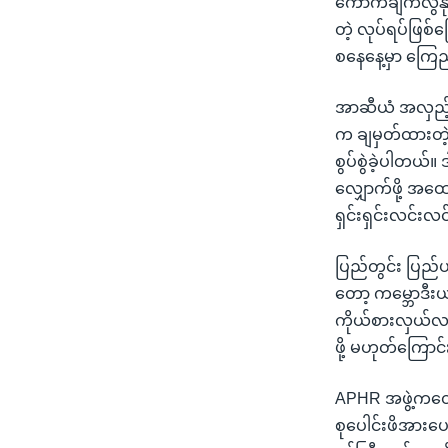
ကောက်ချက်လွဲနို
တဲ့ လုပ်ရပ်ဖြစ်
စနေနေ့မှာ ကြေည
အာဆီယံ အလှည့်က
က ချမှတ်ထားတဲ့
စွပ်စွဲခဲ့ပါတယ်။ 
လျှောက်ဖို့ အထ
ရှင်းရှင်းလင်း
ပြည်တွင်း ပြည်ပ
တော့ ကမ္ဘောဒီးယ
ကိုယ်စားလှယ်လ
ဖို့ မဟုတ်ကြောင်
APHR အဖွဲ့ကတော
စုပေါင်းဖိအားပေ