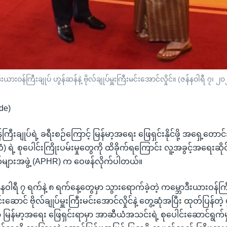
ားဝန်ကြီးချုပ် ဟွန်ဆန်နဲ့ ဗိုလ်ချုပ်မှူးကြီးမင်းအောင်လှိုင်။ (ဇန်နဝါရီ ၇၊ ၂
de)
ြီးချုပ်ရဲ့ ခရီးစဉ်ကြောင့် မြန်မာ့အရေး ဖြေရှင်းနိုင်ဖို့ အရှေ့တောင်အ
ရဲ့ စုပေါင်းကြိုးပမ်းမှုတွေကို ထိခိုက်ရကြောင်း လူ့အခွင့်အရေးဆိ
များအဖွဲ့ (APHR) က ဝေဖန်လိုက်ပါတယ်။
 ဇန်နဝါရီ ၇ ရက်နဲ့ ၈ ရက်နေ့တွေမှာ သွားရောက်ခဲ့တဲ့ ကမ္ဘောဒီးယားဝန်ကြ
်းဆောင် ဗိုလ်ချုပ်မှူးကြီးမင်းအောင်လှိုင်နဲ့ တွေ့ဆုံအပြီး ထုတ်ပြန်တဲ့ 
န်မာ့အရေး ဖြေရှင်းရာမှာ အာဆီယံအသင်းရဲ့ စုပေါင်းဆောင်ရွက်မ