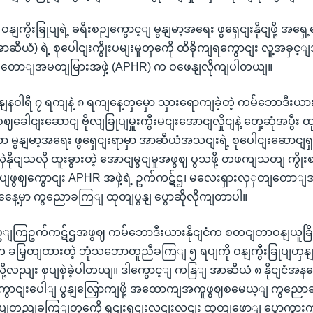
ျကွီးခြုပျရဲ့ ခရီးစဉျကွောင့ျ မွနျမာ့အရေး ဖွရှေငျးနိုငျဖို့ အရှေ
ဆီယံ) ရဲ့ စုပေါငျးကွိုးပမျးမှုတှကေို ထိခိုကျရကွောငျး လူ့အခှင
တောျအမတျမြားအဖှဲ့ (APHR) က ဝဖေနျလိုကျပါတယျ။
ု ဇနျနဝါရီ ၇ ရကျနဲ့ ၈ ရကျနေ့တှမှော သှားရောကျခဲ့တဲ့ ကမ်ဘောဒီးယာ
ဈခေါငျးဆောငျ ဗိုလျခြုပျမှူးကွီးမငျးအောငျလှိုငျနဲ့ တှေ့ဆုံအပွီး ထု
ွနျမာ့အရေး ဖွရှေငျးရာမှာ အာဆီယံအသငျးရဲ့ စုပေါငျးဆောငျရ
ုငျသလို ထူးခွားတဲ့ အောငျမွငျမှုအဖွဈ ပွသဖို့ တဖကျသတျ ကွိုး
ျရပျဖွဈကွောငျး APHR အဖှဲ့ရဲ့ ဥက်ကဋ်ဌ၊ မလေးရှားလှှတျတော
နေေ့မှာ ကွညောခကြျ ထုတျပွနျ ပွောဆိုလိုကျတာပါ။
ကြဥက်ကဋ်ဌအဖွဈ ကမ်ဘောဒီးယားနိုငျငံက စတငျတာဝနျယူခြိနျမှ
ခမြှတျထားတဲ့ ဘုံသဘောတူညီခကြျ ၅ ရပျကို ဝနျကွီးခြုပျဟ
လညျး စှပျစှဲခဲ့ပါတယျ။ ဒါကွောင့ျ ကနြျ အာဆီယံ ၈ နိုငျငံအနနေဲ့ မ
ကွောငျးပေါျ ပွနျလြှောကျဖို့ အထောကျအကူဖွဈစမေယ့ျ ကွညေ
့ရဲ့ ရပျတညျခကြျတှကေို ရှငျးရှငျးလငျးလငျး ထုတျဖောျ ပွောကွားက