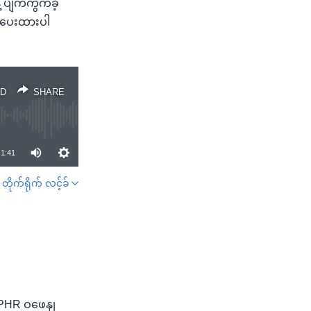
 ပျက်ကွက်ခဲ့
တိပေးထားပါ
D
SHARE
1:41
တိုက်ရိုက် လင့်ခ်
SHARE
 APHR ဝဖေနျ