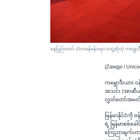
နေပြည်တော် သံတမန်ခန်းမမှာ တွေ့ဆုံတဲ့ ကမ္ဘောဒီးယ
(Zawgyi / Unico
ကမ္ဘောဒီးယား ဝန်က
အသင်း (အာဆီယံ) 
လွှတ်တော်အမတ်
မြန်မာနိုင်ငံကို
ရဲ့ မြန်မာစစ်ခေါင
ကြေညာချက်ဟာ မြ