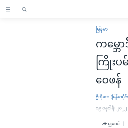
သုံး
ရ
ရှာဖွေ
လွယ်ကူ
မူလစာမျက်နှာ
မြန်မာ
ရ
စေ
မြန်မာ
လာ
ကမ္ဘော
သည့်
ဒ်
ကမ္ဘာ့သတင်းများ
Link
ဗွီဒီယို
နိုင်ငံတကာ
ကြိုးပ
များ
သတင်းလွတ်လပ်ခွင့်
အမေရိကန်
ပင်မ
ဝေဖန်
ရပ်ဝန်းတခု လမ်းတခု အလွန်
တရုတ်
အကြောင်းအရာ
အင်္ဂလိပ်စာလေ့လာမယ်
အစ္စရေး-ပါလက်စတိုင်း
သို့
ဗွီအိုအေ (မြန်မာပိုင်
အပတ်စဉ်ကဏ္ဍများ
အမေရိကန်သုံးအီဒီယံ
ကျော်
ကြည့်
ရေဒီယိုနှင့်ရုပ်သံ အချက်အလက်များ
၀၉ ဇန္နဝါရီ၊ ၂၀၂၂
မကြေးမုံရဲ့ အင်္ဂလိပ်စာ
ရေဒီယို
ရန်
ရေဒီယို/တီဗွီအစီအစဉ်
ရုပ်ရှင်ထဲက အင်္ဂလိပ်စာ
တီဗွီ
ပင်မ
မျှဝေပါ