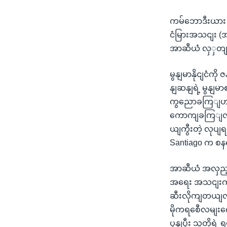
ကမ်ဘောဒီးယား ဝန
ငံမြားအသငျး (အာ
အာဆီယံ လှှတျ
မွနျမာနိုငျငံကိ
နျဆနျရဲ့ မွနျမာစ
ကွညောခကြျဟာ မ
ကောကျခကြျလှဲနိ
ယျကွီးတဲ့ လုပ
Santiago က စန
အာဆီယံ အလှည့ျ
အရေး အသငျးက 
ဆီးလိုကျတယျလို့
မိုကရစေီလမျး
ပွနျပွီး သူတို