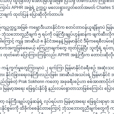
င်သလို ထူးခြားတဲ့ အောင်မြင်မှုအဖြစ် ပြသဖို့ တဖက်သတ် ကြိုးစားတ
ကြောင်း APHR အဖွဲ့ရဲ့ ဥက္ကဋ္ဌ၊ မလေးရှားလွှတ်တော်အမတ် Charles
ာချက် ထုတ်ပြန် ပြောဆိုလိုက်တာပါ။
ျဥက္ကဋ္ဌအဖြစ် ကမ္ဘောဒီးယားနိုင်ငံက စတင်တာဝန်ယူချိန်မှာပဲ မြ
 ဘုံသဘောတူညီချက် ၅ ရပ်ကို ဝန်ကြီးချုပ်ဟွန်ဆန်က ဖျက်ဆီးလိ
ဒါကြောင့် ကျန် အာဆီယံ ၈ နိုင်ငံအနေနဲ့ မြန်မာနိုင်ငံ ဒီမိုကရေစီလမ်းက
ောက်အကူဖြစ်စေမယ့် ကြေညာချက်တွေ ထုတ်ပြန်ပြီး သူတို့ရဲ့ ရပ်
လင်း ထုတ်ဖော် ပြောကြားကြဖို့လည်း APHR အဖွဲ့ကြီးက တောင်းဆိုလ
 ကန့်ကွက်မှုတွေကြားမှာပဲ ၂ ရက်ကြာ မြန်မာနိုင်ငံခရီးစဉ် အဆုံးသတ်
ား နိုင်ငံခြားရေးဝန်ကြီးလည်းဖြစ်၊ အာဆီယံအသင်းရဲ့ မြန်မာနိုင်ငံ
ည်းဖြစ်တဲ့ Prak Sokhonn ကတော့ အခုခရီးစဉ်ဟာ စစ်အာဏာပိုင်က
း၊ မြန်မာ့အရေး ဖြေရှင်းနိုင်ဖို့ နည်းလမ်းရှာတာသာဖြစ်ကြောင်း ပြော
့ ဝန်ကြီးချုပ်ဟွန်ဆန်ရဲ့ လုပ်ရပ်ဟာ မြန်မာ့အရေး ဖြေရှင်းရာမှာ
းနိုင်စွမ်းကို ထိခိုက်စေနိုင်တာကြောင့် ဘုံသဘောတူညီချက်တွေကို က