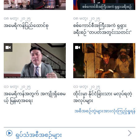
၀၈ မတ္၊ ၂၀၂၅
၀၈ မတ္၊ ၂၀၂၅
အမေရိကန်ပြည်ထောင်စု
စစ်ကောင်စီအကြီးအကဲ ရုရှား
ခရီးစဉ် “တပတ်အတွင်းသတင်း”
၀၁ မတ္၊ ၂၀၂၅
၀၁ မတ္၊ ၂၀၂၅
အမေရိကန်အတွက် အကျိုးရှိစေမ
ထိုင်းမှာ နိုင်ငံခြားသား မလုပ်ရတဲ့
ယ့် မြန်မာ့အရေး
အလုပ်များ
အစီအစဉ်တွဲများအားလုံးကြည့်ရှုရန်
ရုပ်သံအစီအစဉ်များ