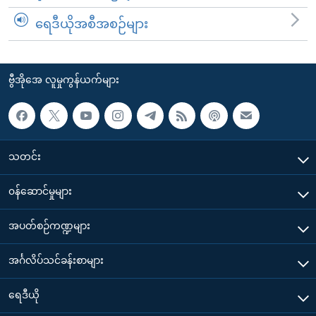
ရေဒီယိုအစီအစဉ်များ
ဗွီအိုအေ လူမှုကွန်ယက်များ
သတင်း
၀န်ဆောင်မှုများ
အပတ်စဉ်ကဏ္ဍများ
အင်္ဂလိပ်သင်ခန်းစာများ
ရေဒီယို