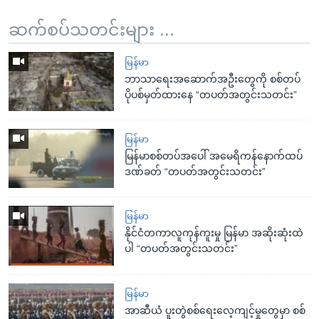
ဆက်စပ်သတင်းများ ...
မြန်မာ
ဘာသာရေးအဆောက်အဦးတွေကို စစ်တပ်
ပိုပစ်မှတ်ထားနေ “တပတ်အတွင်းသတင်း”
မြန်မာ
မြန်မာစစ်တပ်အပေါ် အမေရိကန်နောက်ထပ်
ဒဏ်ခတ် “တပတ်အတွင်းသတင်း”
မြန်မာ
နိုင်ငံတကာလူကုန်ကူးမှု မြန်မာ အဆိုးဆုံးထဲ
ပါ “တပတ်အတွင်းသတင်း”
မြန်မာ
အာဆီယံ ပူးတွဲစစ်ရေးလေ့ကျင့်မှုတွေမှာ စစ်