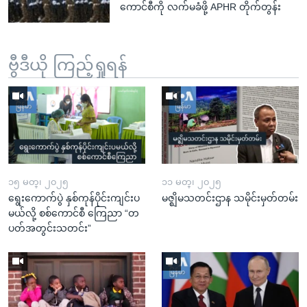
ကောင်စီကို လက်မခံဖို့ APHR တိုက်တွန်း
ဗွီဒီယို ကြည့်ရှုရန်
၁၅ မတ္၊ ၂၀၂၅
၁၁ မတ္၊ ၂၀၂၅
ရွေးကောက်ပွဲ နှစ်ကုန်ပိုင်းကျင်းပ
မဇ္ဈိမသတင်းဌာန သမိုင်းမှတ်တမ်း
မယ်လို့ စစ်ကောင်စီ ကြေညာ “တ
ပတ်အတွင်းသတင်း”