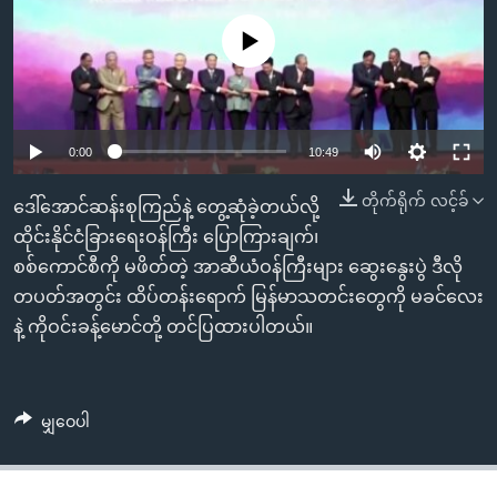
အ
သုတပဒေသာ အင်္ဂလိပ်စာ
ညွန်း
Learning English
No media source currently available
စာမျက်နှာ
သို့
ဗွီအိုအေ လူမှုကွန်ယက်များ
ကျော်
0:00
10:49
ကြည့်
ရန်
တိုက်ရိုက် လင့်ခ်
ဘာသာစကားများ
ဒေါ်အောင်ဆန်းစုကြည်နဲ့ တွေ့ဆုံခဲ့တယ်လို့
ရှာဖွေ
ထိုင်းနိုင်ငံခြားရေးဝန်ကြီး ပြောကြားချက်၊
ရန်
စစ်ကောင်စီကို မဖိတ်တဲ့ အာဆီယံဝန်ကြီးများ ဆွေးနွေးပွဲ ဒီလို
နေရာ
တပတ်အတွင်း ထိပ်တန်းရောက် မြန်မာသတင်းတွေကို မခင်လေး
သို့
နဲ့ ကိုဝင်းခန့်မောင်တို့ တင်ပြထားပါတယ်။
ကျော်
ရန်
မျှဝေပါ