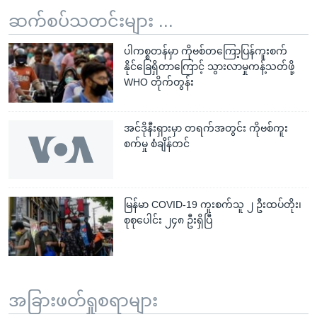
ဆက်စပ်သတင်းများ ...
ပါကစ္စတန်မှာ ကိုဗစ်တကြော့ပြန်ကူးစက်
နိုင်ခြေရှိတာကြောင့် သွားလာမှုကန့်သတ်ဖို့
WHO တိုက်တွန်း
အင်ဒိုနီးရှားမှာ တရက်အတွင်း ကိုဗစ်ကူး
စက်မှု စံချိန်တင်
မြန်မာ COVID-19 ကူးစက်သူ ၂ ဦးထပ်တိုး၊
စုစုပေါင်း ၂၄၈ ဦးရှိပြီ
အခြားဖတ်ရှုစရာများ