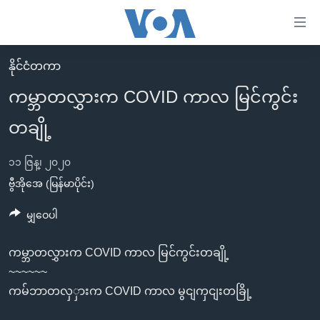
သုံး
ရ
လွယ်ကူ
နိုင်ငံတကာ
မူလစာမျက်နှာ
စေ
ကမ္ဘာတလွှားက COVID ကာလ မြင်ကွင်း
မြန်မာ
သည့်
တချို့
ကမ္ဘာ့သတင်းများ
Link
ဗွီဒီယို
နိုင်ငံတကာ
များ
၁၁ ဇြန္၊ ၂၀၂၀
သတင်းလွတ်လပ်ခွင့်
အမေရိကန်
ဗွီအိုအေ (မြန်မာပိုင်း)
ပင်မ
ရပ်ဝန်းတခု လမ်းတခု အလွန်
တရုတ်
အကြောင်းအရာ
မျှဝေပါ
သို့
အင်္ဂလိပ်စာလေ့လာမယ်
အစ္စရေး-ပါလက်စတိုင်း
ကျော်
ကမ္ဘာတလွှားက COVID ကာလ မြင်ကွင်းတချို့
အပတ်စဉ်ကဏ္ဍများ
အမေရိကန်သုံးအီဒီယံ
ကြည့်
~~~~~~
ရေဒီယိုနှင့်ရုပ်သံ အချက်အလက်များ
မကြေးမုံရဲ့ အင်္ဂလိပ်စာ
ရေဒီယို
ရန်
ကမ်ဘာတလှှားက COVID ကာလ မွငျကှငျးတခြို့
ပင်မ
ရေဒီယို/တီဗွီအစီအစဉ်
ရုပ်ရှင်ထဲက အင်္ဂလိပ်စာ
တီဗွီ