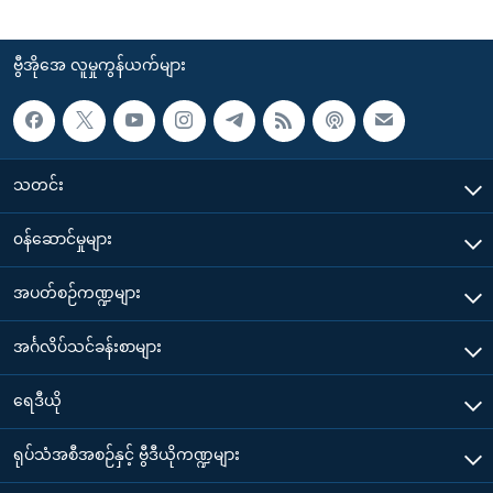
ဗွီအိုအေ လူမှုကွန်ယက်များ
သတင်း
၀န်ဆောင်မှုများ
အပတ်စဉ်ကဏ္ဍများ
အင်္ဂလိပ်သင်ခန်းစာများ
ရေဒီယို
ရုပ်သံအစီအစဉ်နှင့် ဗွီဒီယိုကဏ္ဍများ