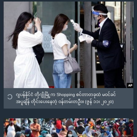
အ
သုတပဒေသာ အင်္ဂလိပ်စာ
ညွန်း
Learning English
စာမျက်နှာ
သို့
ဗွီအိုအေ လူမှုကွန်ယက်များ
ကျော်
ကြည့်
ရန်
ဘာသာစကားများ
ရှာဖွေ
ရန်
နေရာ
သို့
ကျော်
၁
ဂျပန်နိုင်ငံ တိုဂျိုမြို့က Shopping စင်တာတခုထဲ မဝင်ခင်
ရန်
အပူချိန် တိုင်းပေးနေတဲ့ ဝန်တမ်းတဦး။ (ဇွန် ၁၁၊ ၂၀၂၀)