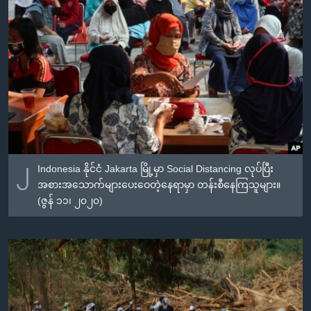
၂
Indonesia နိုင်ငံ Jakarta မြို့မှာ Social Distancing လုပ်ပြီး
အစားအသောက်များပေးဝေတဲ့နေရာမှာ တန်းစီနေကြသူများ။
(ဇွန် ၁၁၊ ၂၀၂၀)