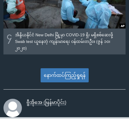
၄
အိန္ဒိယနိုင်ငံ New Delhi မြို့မှာ COVID-19 ရှိ၊ မရှိစစ်ဆေးဖို့
Swab test ယူနေတဲ့ ကျန်းမာရေး ဝန်ထမ်းတဦး။ (ဇွန် ၁၀၊
၂၀၂၀)
နောက်ထပ်ကြည့်ရှုရန်
ဗွီအိုအေ (မြန်မာပိုင်း)