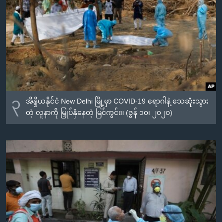
၃
အိန္ဒိယနိုင်ငံ New Delhi မြို့မှာ COVID-19 ရောဂါနဲ့ သေဆုံးသွား
တဲ့ လူနာကို မြှုပ်နှံနေတဲ့ မြင်ကွင်း။ (ဇွန် ၁၀၊ ၂၀၂၀)