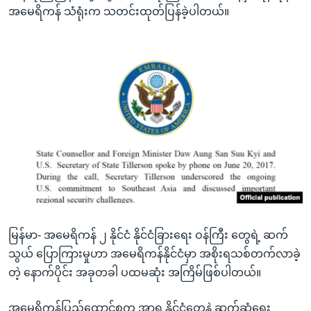
အမေရိကန် သံရုံးက သတင်းထုတ်ပြန်ခဲ့ပါတယ်။
မြန်မာ- အမေရိကန် ၂ နိုင်ငံ နိုင်ငံခြားရေး ဝန်ကြီး တွေရဲ့ ဆက်
သွယ် ပြောကြားမှုဟာ အမေရိကန်နိုင်ငံမှာ အစိုးရသစ်တက်လာခဲ့
တဲ့ နောက်ပိုင်း အခုတခါ ပထမဆုံး အကြိမ်ဖြစ်ပါတယ်။
အမေရိကန်ပြည်ထောင်စုက အာရှ နိုင်ငံတွေနဲ့ ဆက်ဆံရေး