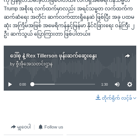
ကို ပြန်ရုတ်သိမ်းခဲ့တာဖြစ်ပါတယ်။ လက်ရှိအမေရိကန်သမ္မတ
Trump အစိုးရ လက်ထက်မှာလည်း အရင်သမ္မတ လက်ထက်က
ဆက်ဆံရေး အတိုင်း ဆက်လက်ထားရှိနေဆဲ ဖြစ်ပြီး အခု ပထမ
ဆုံး အကြိမ်အဖြစ် အမေရိကန်နှင့်မြန်မာ နိုင်ငံခြားရေး ဝန်ကြီး ၂
ဦး ဆက်သွယ် ပြောကြားတာ ဖြစ်ပါတယ်။
ဒေါ်စု နဲ့ Rex Tillerson ဖုန်းဆက်ဆွေးနွေး
by
ဗွီအိုအေသတင်းဌာန
No media source currently available
0:00
1:30
တိုက်ရိုက် လင့်ခ်
မျှဝေပါ
Follow us