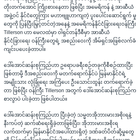
တိုးတက်အောင် ကြိုးစားနေတာ ဖြစ်ပြီး အမေရိကန် နဲ့ အာဆီယံ
အဖွဲ့ဝင် နိုင်ငံတွေကြား မဟာဗျူဟာကျတဲ့ ပူးပေါင်းဆောင်ရွက် မှု
တွေကို ပြန်ပြီးမြှင့်တင်တဲ့အနေနဲ့ အမေရိကန်နိုင်ငံခြားရေးဝန်ကြီး
Tillerson ဟာ မေလထဲမှာ ဝါရှင်တန်ဒီစီမှာ အာဆီယံ
နိုင်ငံခြားရေး ဝန်ကြီးတွေရဲ့ အစည်းဝေးကို အိမ်ရှင်အဖြစ်လက်ခံ
ကျင်းပပေးခဲ့တာပါ။
ဒေါ်အောင်ဆန်းစုကြည်ဟာ ဥရောပခရီးစဉ်တခုကိုစီစဉ်ထားပြီး
ဖြစ်တာမို့ ဒီအစည်းဝေးကို မတက်ရောက်နိုင်ပဲ မြန်မာနိုင်ငံရဲ့
အမျိုးသား လုံခြုံရေး အကြံပေး ဦးသောင်းထွန်း တက်ရောက်ခဲ့
တာ ဖြစ်ပြီး ဝန်ကြီး Tillerson အတွက် ဒေါ်အောင်ဆန်းစုကြည်က
စာလွာပဲ ပါးခဲ့တာ ဖြစ်ပါတယ်။
ဒေါ်အောင်ဆန်းစုကြည်ဟာ ပြီးခဲ့တဲ့ သမ္မတအိုဘားမားအစိုးရနဲ့
နီးကပ်တဲ့ ဆက်ဆံရေးရှိခဲ့တာဖြစ်ပြီး၊ အိုဘားမားအစိုးရ
လက်ထက်မှာ မြန်မာနိုင်ငံအပေါ်ထားရှိတဲ့ ဒဏ်ခတ်ပိတ်ဆို့မှုတွေ