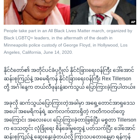
အ
သုတပဒေသာ အင်္ဂလိပ်စာ
ညွန်း
Learning English
စာမျက်နှာ
သို့
ဗွီအိုအေ လူမှုကွန်ယက်များ
People take part in an All Black Lives Matter march, organized by
ကျော်
Black LGBTQ+ leaders, in the aftermath of the death in
ကြည့်
Minneapolis police custody of George Floyd, in Hollywood, Los
Angeles, California, June 14, 2020.
ရန်
ဘာသာစကားများ
ရှာဖွေ
ရန်
နိုင်ငံတော်၏ အတိုင်ပင်ခံပုဂ္ဂိုလ် နိုင်ငံခြားရေးဝန်ကြီး ဒေါ်အောင်
နေရာ
ဆန်းစုကြည်နဲ့ အမေရိကန် နိုင်ငံခြားရေးဝန်ကြီး Rex Tillerson
သို့
တို့ အင်္ဂါနေ့က တယ်လီဖုန်းနဲ့ဆက်သွယ် ပြောကြားခဲ့ကြပါတယ်။
ကျော်
အခုလို ဆက်သွယ်ပြောကြားတဲ့အခါမှာ အရှေ့တောင်အာရှဒေသ
ရန်
အပေါ် အမေရိကန်ရဲ့ ဆက်လက်ထားရှိတဲ့ ကတိကဝတ်တွေ
အကြောင်း အလေးပေး ပြောကြားခဲ့တာဖြစ်ပြီး မစ္စတာ Tillerson
က ဒေသတွင်း လုံခြုံရေး စိန်ခေါ်မှုတွေနဲ့ ပတ်သက်ပြီး ဒေါ်အောင်
ဆန်းစုကြည်နဲ့ ဆွေးနွေးခဲ့တယ်လို့ ကြာသပတေးနေ့မှာ ရန်ကုန်