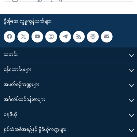
ဗွီအိုအေ လူမှုကွန်ယက်များ
သတင်း
၀န်ဆောင်မှုများ
အပတ်စဉ်ကဏ္ဍများ
အင်္ဂလိပ်သင်ခန်းစာများ
ရေဒီယို
ရုပ်သံအစီအစဉ်နှင့် ဗွီဒီယိုကဏ္ဍများ