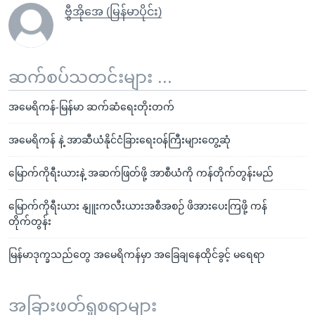
ဗွီအိုအေ (မြန်မာပိုင်း)
ဆက်စပ်သတင်းများ ...
အမေရိကန်-မြန်မာ ဆက်ဆံရေးတိုးတက်
အမေရိကန် နဲ့ အာဆီယံနိုင်ငံခြားရေးဝန်ကြီးများတွေ့ဆုံ
မြောက်ကိုရီးယားနဲ့ အဆက်ဖြတ်ဖို့ အာစီယံကို ကန်တိုက်တွန်းမည်
မြောက်ကိုရီးယား နျူးကလီးယားအစီအစဉ် ဖိအားပေးကြဖို့ ကန်
တိုက်တွန်း
မြန်မာဒုက္ခသည်တွေ အမေရိကန်မှာ အခြေချနေထိုင်ခွင့် မရေရာ
အခြားဖတ်ရှုစရာများ