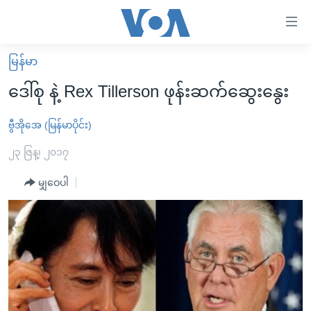
သုံး
ရ
လွယ်ကူ
မြန်မာ
မူလစာမျက်နှာ
စေ
ဒေါ်စု နဲ့ Rex Tillerson ဖုန်းဆက်ဆွေးနွေး
မြန်မာ
သည့်
ကမ္ဘာ့သတင်းများ
ဗွီအိုအေ (မြန်မာပိုင်း)
Link
ဗွီဒီယို
နိုင်ငံတကာ
၂၃ ဇြန္၊ ၂၀၁၇
များ
သတင်းလွတ်လပ်ခွင့်
အမေရိကန်
မျှဝေပါ
ပင်မ
ရပ်ဝန်းတခု လမ်းတခု အလွန်
တရုတ်
အကြောင်းအရာ
သို့
အင်္ဂလိပ်စာလေ့လာမယ်
အစ္စရေး-ပါလက်စတိုင်း
ကျော်
အပတ်စဉ်ကဏ္ဍများ
အမေရိကန်သုံးအီဒီယံ
ကြည့်
ရေဒီယိုနှင့်ရုပ်သံ အချက်အလက်များ
မကြေးမုံရဲ့ အင်္ဂလိပ်စာ
ရေဒီယို
ရန်
ပင်မ
ရေဒီယို/တီဗွီအစီအစဉ်
ရုပ်ရှင်ထဲက အင်္ဂလိပ်စာ
တီဗွီ