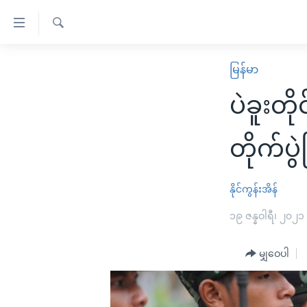
သုံး
ရ
ရှာဖွေ
လွယ်ကူ
မူလစာမျက်နှာ
မြန်မာ
ရ
စေ
မြန်မာ
လာ
ပဲခူးတိ
သည့်
ဒ်
ကမ္ဘာ့သတင်းများ
Link
ဗွီဒီယို
နိုင်ငံတကာ
တိုက်ပွဲ
များ
သတင်းလွတ်လပ်ခွင့်
အမေရိကန်
ပင်မ
ရပ်ဝန်းတခု လမ်းတခု အလွန်
တရုတ်
နိုင်ကွန်းအိန်
အကြောင်းအရာ
အင်္ဂလိပ်စာလေ့လာမယ်
အစ္စရေး-ပါလက်စတိုင်း
၁၉ ဇန္နဝါရီ၊ ၂၀၂၁
သို့
အပတ်စဉ်ကဏ္ဍများ
အမေရိကန်သုံးအီဒီယံ
ကျော်
မျှဝေပါ
ကြည့်
ရေဒီယိုနှင့်ရုပ်သံ အချက်အလက်များ
မကြေးမုံရဲ့ အင်္ဂလိပ်စာ
ရေဒီယို
ရန်
ရေဒီယို/တီဗွီအစီအစဉ်
ရုပ်ရှင်ထဲက အင်္ဂလိပ်စာ
တီဗွီ
ပင်မ