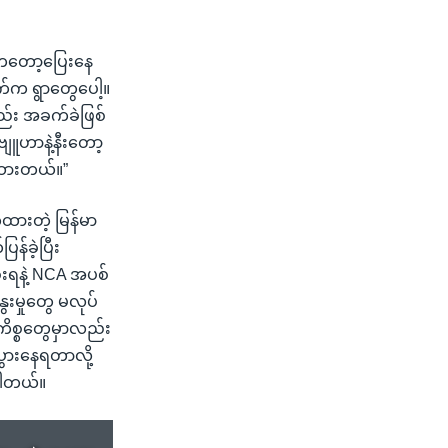
ေကတော့ပြေးနေ
ထက်က ရွာတွေပေါ့။
ည်း အခက်ခဲဖြစ်
ဗျူဟာနဲ့နီးတော့
်ထားတယ်။”
က်ထားတဲ့ မြန်မာ
န်ခဲ့ပြီး
ုးရနဲ့ NCA အပစ်
ေးမှုတွေ မလုပ်
ကိစ္စတွေမှာလည်း
ွားနေရတာလို့
ပါတယ်။