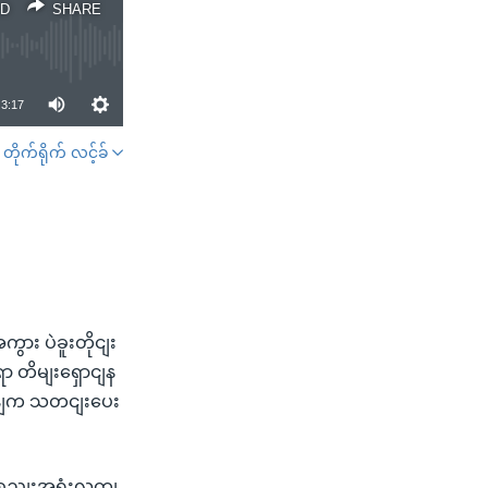
D
SHARE
3:17
တိုက်ရိုက် လင့်ခ်
SHARE
ား ပဲခူးတိုငျး
ာ တိမျးရှောငျန
အိနျက သတငျးပေး
အစညျးအရုံးလကျ