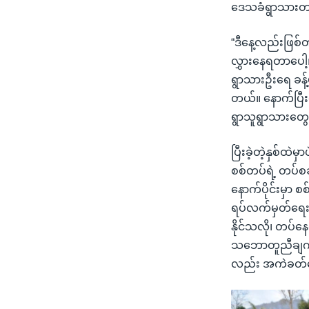
ဒေသခံရွာသားတဦ
“ဒီနေ့လည်းဖြစ်
လွှားနေရတာပေါ့။
ရွာသားဦးရေ ခန့
တယ်။ နောက်ပြီးတ
ရွာသူရွာသားတွေ
ပြီးခဲ့တဲ့နှစ်ထဲ
စစ်တပ်ရဲ့ တပ်စခ
နောက်ပိုင်းမှာ
ရပ်လက်မှတ်ရေးထိ
နိုင်သလို၊ တပ်
သဘောတူညီချက်တွ
လည်း အကဲခတ်တွ