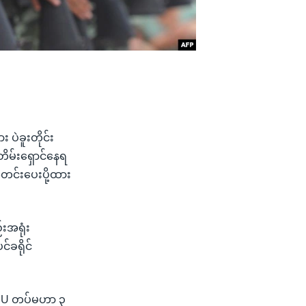
ပဲခူးတိုင်း
ိမ်းရှောင်နေရ
တင်းပေးပို့ထား
းအရုံး
်ခရိုင်
KNU တပ်မဟာ ၃