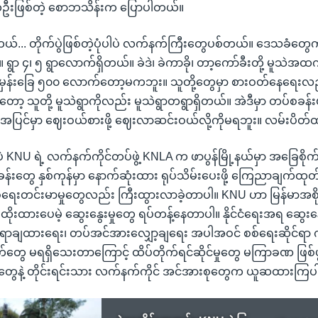
းဖြစ်တဲ့ စောဘသိန်းက ပြောပါတယ်။
တယ်... တိုက်ပွဲဖြစ်တဲ့ပုံပါပဲ လက်နက်ကြီးတွေပစ်တယ်။ ဒေသခံတွ
 ရွာ ၄၊ ၅ ရွာလောက်ရှိတယ်။ ခဲဒဲ၊ ခဲကာခို၊ တာ့ကော်ခီးတို့ မူသဲအ
်မှန်းခြေ ၅၀၀ လောက်တော့မကဘူး။ သူတို့တွေမှာ စားဝတ်နေရေးလ
ော့ သူတို့ မူသဲရွာကိုလည်း မူသဲရွာတရွာရှိတယ်။ အဲဒီမှာ တပ်စခန်း
အပြင်မှာ ဈေးဝယ်စားဖို့ ဈေးလာဆင်းဝယ်လို့ကိုမရဘူး။ လမ်းပိတ
မှာပဲ KNU ရဲ့ လက်နက်ကိုင်တပ်ဖွဲ့ KNLA က ဖာပွန်မြို့နယ်မှာ အခြေစို
န်းတွေ နှစ်ကုန်မှာ နောက်ဆုံးထား ရုပ်သိမ်းပေးဖို့ ကြေညာချက်ထုတ်ပြ
 စစ်ရေးတင်းမာမှုတွေလည်း ကြီးထွားလာခဲ့တာပါ။ KNU ဟာ မြန်မာအစိ
ုးထားပေမဲ့ ဆွေးနွေးမှုတွေ ရပ်တန့်နေတာပါ။ နိုင်ငံရေးအရ ဆွေးနွ
နေရာချထားရေး၊ တပ်အင်အားလျှော့ချရေး အပါအဝင် စစ်ရေးဆိုင်ရာ 
ေ မရရှိသေးတာကြောင့် ထိပ်တိုက်ရင်ဆိုင်မှုတွေ မကြာခဏ ဖြစ်ပ
ေနဲ့ တိုင်းရင်းသား လက်နက်ကိုင် အင်အားစုတွေက ယူဆထားကြ