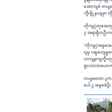
အောကျခံ တပျမဟာ
ကွီးမွို့နယျမှ
တိုကျပှဲတှအေတ
၃ အရာရှိတဦးက
“တိုကျပှဲအခွအ
ငျမှ ပဈခတျမှု
လကျနကျကွီးတှပ
ရှာသားတယောကျ 
တပျမတောျက ဒသေ
ပေါျ အခွခေံပွီ