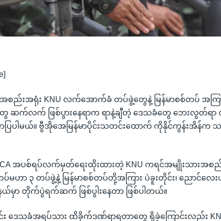
e]
စည်းအရုံး KNU လက်အောက်ခံ တပ်ဖွဲ့တွေနဲ့ မြန်မာစစ်တပ် အကြား 
ဲတွေ ဆက်လက် ဖြစ်ပွားနေရာက ရာနဲ့ချီတဲ့ ဒေသခံတွေ ဘေးလွတ်ရာ တ
ပြပါမယ်။ ဗွီအိုအေမြန်မာပိုင်းသတင်းထောက် ကိုနိုင်ကွန်းအိန်က သ
ဲ့ NCA အပစ်ရပ်လက်မှတ်ရေးထိုးထားတဲ့ KNU ကရင်အမျိုးသားအစည်
ဟာ ၃ တပ်ဖွဲ့နဲ့ မြန်မာစစ်တပ်တို့အကြား ပဲခူးတိုင်း၊ ညောင်လေးပင
့နယ်မှာ တိုက်ပွဲရက်ဆက် ဖြစ်ပွါးနေတာ ဖြစ်ပါတယ်။
ွင်း ဒေသခံအရပ်သား ထိခိုက်ဒဏ်ရာရတာတွေ ရှိခဲ့ကြောင်းလည်း 