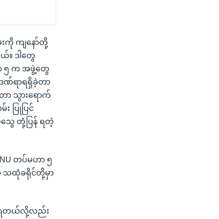
းကို ကျနော်တို့
တယ်။ ဒါတွေ
 ၅ က အဖွဲ့တွေ
ဒဏ်ရာရရှိခဲ့တာ
ိုတာ သွားရောက်
မ်း ပြုပြင်
ွေ တုံ့ပြန် ရတဲ့
ကစ KNU တပ်မဟာ ၅
သထုံခရိုင်တို့မှာ
နေရတယ်လို့လည်း