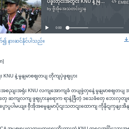
ပဲခူးတိုင်းအတွင်း KNU နဲ့ မြန်မာစစ်တပ် တိုက်ပွဲဖြစ်ပွား
EMBE
by
ဗွီအိုအေသတင်းဌာန
No media source currently available
0:00
တ်၍ နားဆင်နိုင်ပါသည်။
EMBED
n]
ျး KNU နဲ့ မွနျမာစဈတပျ တိုကျပှဲဖွဈပှား
အစညျးအရုံး KNU လကျအောကျခံ တပျဖှဲ့တှနေဲ့ မွနျမာစဈတပျ အကွ
ှဲတှေ ဆကျလကျ ဖွဈပှားနရောက ရာနဲ့ခြီတဲ့ ဒသေခံတှေ ဘေးလှတျရ
ွောပွပါမယျ။ ဗှီအိုအမွေနျမာပိုငျးသတငျးထောကျ ကိုနိုငျကှနျး
နဲ့ NCA အပဈရပျလကျမှတျရေးထိုးထားတဲ့ KNU ကရငျအမြိုးသား