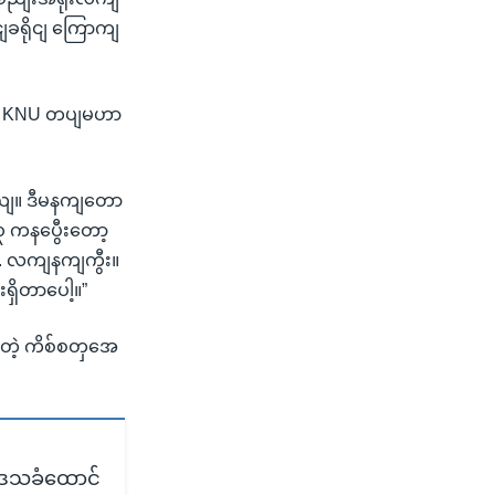
ျခရိုငျ ကြောကျ
ျး KNU တပျမဟာ
တယျ။ ဒီမနကျတော
 ကနပွေီးတော့
.. လကျနကျကွီး။
ှိတာပေါ့။”
တဲ့ ကိစ်စတှအေ
 ဒေသခံထောင်