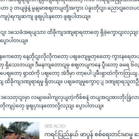
 ၃ တပျဖှဲ့နဲ့ မွနျမာစဈတပျတို့အကွား ပဲခူးတိုငျး၊ ညောငျလေးပင
ာ တိုကျပှဲရကျဆကျ ဖွဈပှါးနတော ဖွဈပါတယျ။
ှငျး ဒသေခံအရပျသား ထိခိုကျဒဏျရာရတာတှေ ရှိခဲ့ကွောငျးလည
ပွောပါတယျ။
ေနကေတော့ နေ့တိုငျးလိုလိုကတော့ ပဈခတျမှုတှတေော့ ကွားနရေ
တှေ ရှိသေးတယျ။ ဒီမနကျတောငျမှ စဈတပျကနေ ပွီးတော့ ခမရ ၆၀၃
ေဈတော့ ရှာထဲကို ပဈတော့ အဲဒီမှာ တာ့ပေါျခီးရှာထဲကိုကတြယျ
ထိခိုကျဒဏျရာရမှု ရှိတယျ။ ပဈခတျမှုကွောင့ျ ဒဏျရာရသူတဦးရ
တှငျးမှာ လမျးဖေါကျလုပျတဲ့ကိစ်စနဲ့ တပျအငျအားတိုးခြဲ့လာ
း တိုကျပှဲတှေ ဖွဈပှားနတောလို့လညျး ပွောပါတယျ။
SEE ALSO:
ကရင်ပြည်နယ် ဖာပွန် စစ်ရေးတင်းမာမှု