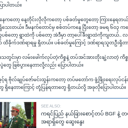
ြောပါတယ်။
နေကတော့ နေ့တိုင်းလိုလိုကတော့ ပစ်ခတ်မှုတွေတော့ ကြားနေရတယ
ေ ရှိသေးတယ်။ ဒီမနက်တောင်မှ စစ်တပ်ကနေ ပြီးတော့ ခမရ ၆၀၃ ကန
စ်တော့ ရွာထဲကို ပစ်တော့ အဲဒီမှာ တာ့ပေါ်ခီးရွာထဲကိုကျတယ်.. 
ိခိုက်ဒဏ်ရာရမှု ရှိတယ်။ ပစ်ခတ်မှုကြောင့် ဒဏ်ရာရသူတဦးရှိတာ
ွင်းမှာ လမ်းဖေါက်လုပ်တဲ့ကိစ္စနဲ့ တပ်အင်အားတိုးချဲ့လာတဲ့ ကိစ
်ပွဲတွေ ဖြစ်ပွားနေတာလို့လည်း ပြောပါတယ်။
့်ရ ဗိုလ်ချုပ်ဇော်မင်းထွန်းကတော့ တပ်မတော်က ဖွံ့ဖြိုးရေးလုပ်ငန်
ေ ရှိနေတာကြောင့် တုံ့ပြန်ရတာတွေ ရှိတယ်လို့ အခုလိုပြောပါတယ်။
SEE ALSO:
ကရင်ပြည် နယ်ခြားစောင့်တပ် BGF နဲ့ တ
အရာရှိတွေ ဆွေးနွေး