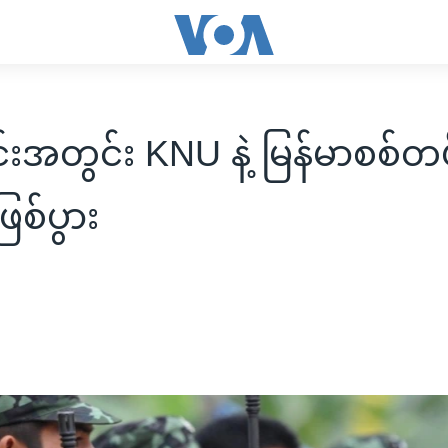
ုင်းအတွင်း KNU နဲ့ မြန်မာစစ်တ
ဖြစ်ပွား