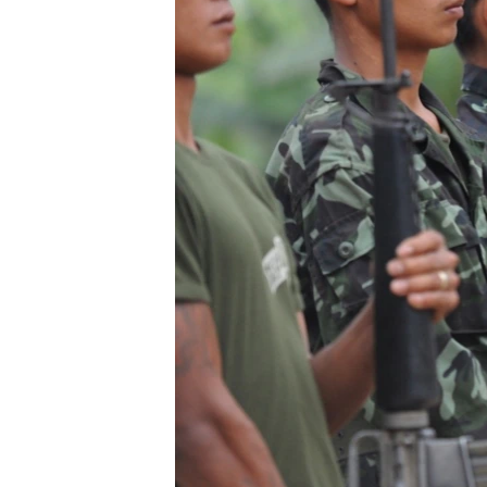
သုတပဒေသာ အင်္ဂလိပ်စာ
အ
ညွန်း
စာမျက်နှာ
သို့
ကျော်
ကြည့်
ရန်
ရှာဖွေ
ရန်
နေရာ
သို့
ကျော်
ရန်