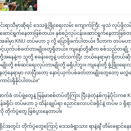
်လင်းရာသီမှာဆိုရင် ဒေသဖွံ့ဖြိုးရေးလမ်း ကျောက်ကြီး -မူသဲ လုပ်ဖို့လမ်
မ်းဆောင်ရွက်နေတာဖြစ်တယ်။ နှစ်စဉ်လုပ်ငန်းဆောင်ရွက်နေတာဖြစ်
့အခါမှာ KNU တပ်မဟာ ၃ လို့ ပြောဖို့ခက်ပါတယ်။ ဒီဟာက တပ်မဟာ
ာင့်ယှက်ပစ်ခတ်တာမျိုးတွေရှိတယ်။ ကျနော်တို့ဆီက စစ်သည်တချို့ 
တို့အနေနဲ့က သူတို့ စခန်းတွေနဲ့ ပတ်သက်ပြီး ဘယ်နေရာမှာ ရှိတယ်ဆ
မျိုးတို့ စစ်ဆင်ရေးလုပ်တာမျိုးတို့ မရှိပါဘူး။ ကျနော်တို့ ဖွံ့ဖြိုးရေးလ
နေတဲ့နေရာမှာ လာပြီးတော့ နှောင့်ယှက်ပစ်ခတ်တာမျိုးတွေတော့ မလွှဲမသ
ာင်းရှိနိုင်ပါတယ်။”
ံ တပ်ဖွဲ့တွေနဲ့ မြန်မာစစ်တပ်တို့ကြား ပြီးခဲ့တဲ့နှစ်ကုန်ပိုင်း
ွန်ခရိုင်၊ တပ်မဟာ ၃ ထိန်းချုပ်ရာ ညောင်လေးပင်ခရိုင်နဲ့ တပ်မ ၁ ရှိရာ 
ု တိုက်ပွဲတွေ ဖြစ်ပွားနေတာပါ။
င်အတွင်း တိုက်ပွဲတွေကြောင့် ဒေသခံရွာသား ရာနဲ့ချီ တိမ်းရှောင်