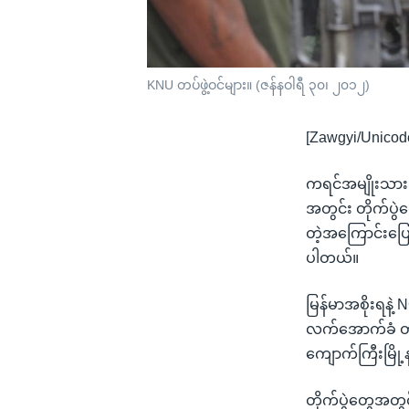
KNU တပ်ဖွဲ့ဝင်များ။ (ဇန်နဝါရီ ၃၀၊ ၂၀၁၂)
[Zawgyi/Unicod
ကရင်အမျိုးသားအ
အတွင်း တိုက်ပွ
တဲ့အကြောင်းပြော
ပါတယ်။
မြန်မာအစိုးရန
လက်အောက်ခံ တပ်မ
ကျောက်ကြီးမြို
တိုက်ပွဲတွေအတ