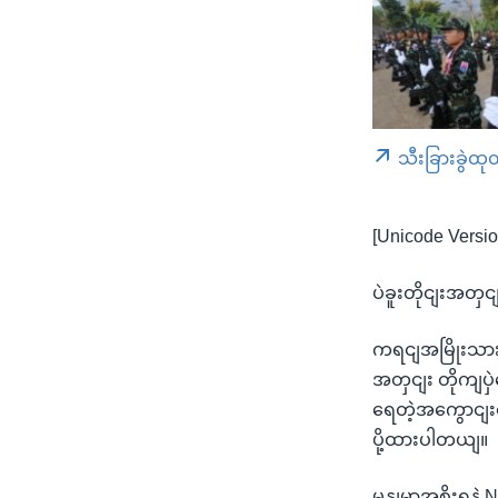
သီးခြားခွဲထု
[Unicode Versio
ပဲခူးတိုငျးအတှင
ကရငျအမြိုးသား
အတှငျး တိုကျပ
ရေတဲ့အကွောငျးပ
ပို့ထားပါတယျ။
မွနျမာအစိုးရ