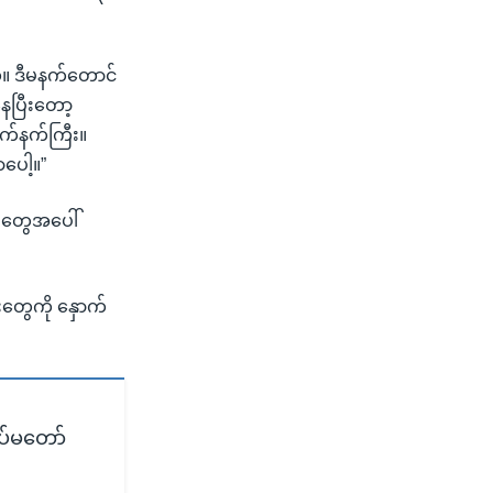
်။ ဒီမနက်တောင်
ေပြီးတော့
လက်နက်ကြီး။
ပေါ့။”
္စတွေအပေါ်
းတွေကို နှောက်
ပ်မတော်