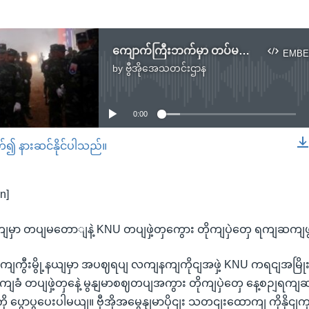
ကျောက်ကြီးဘက်မှာ တပ်မတော်နဲ့ KNU တပ်ဖွဲ့တွေကြား တိုက်ပွဲတွေ ရက်ဆက်ဖြစ်နေ
EMBE
by
ဗွီအိုအေသတင်းဌာန
No media source currently available
0:00
တ်၍ နားဆင်နိုင်ပါသည်။
EMBED
n]
မှာ တပျမတောျနဲ့ KNU တပျဖှဲ့တှကွေား တိုကျပှဲတှေ ရကျဆကျ
ြောကျကွီးမွို့နယျမှာ အပဈရပျ လကျနကျကိုငျအဖှဲ့ KNU ကရငျအမြ
ခံ တပျဖှဲ့တှနေဲ့ မွနျမာစဈတပျအကွား တိုကျပှဲတှေ နေ့စဉျရကျ
ု ပွောပွပေးပါမယျ။ ဗှီအိုအမွေနျမာပိုငျး သတငျးထောကျ ကိုနို