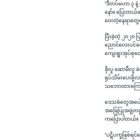
“ဒီတပ်မဟာ ၃ နဲ့
နော်။ ပြေးတယ်ဆ
ဝေးတဲ့နေရာတွေလ
ပြီးခဲ့တဲ့ ၂၀၂၀ ပ
ညောင်လေးပင်ခရိုင်
ကျေးရွာအုပ်စုတွေ
ခိုးပူ ဆောမီလူ ခ
ရုပ်သိမ်းပေးဖို
သဘောထားကြေည
ဒေသခံတွေအပေါ် 
အခြေပြုအဖွဲ့တခ
ကပြောပါတယ်။
“ပဋိပက္ခဖြစ်ရင