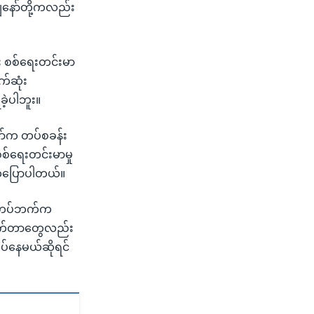
 ကျနော်တို့ကလည်း
်း စစ်ရေးတင်းမာ
က်ဆုံး
ဲ့ပါဘူး။
ော်က တပ်စခန်း
စ်ရေးတင်းမာမှု
း ကပြောပါတယ်။
စစ်တပ်ဘက်က
ါက်တာတွေလည်း
ုပ်နေမယ်ဆိုရင်