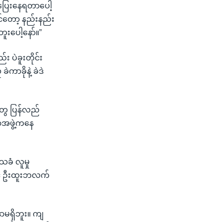
င်ပြေးနေရတာပေါ့
င်တော့ နည်းနည်း
းပေါ့နော်။”
်း ပဲခူးတိုင်း
ဲကာခိုနဲ့ ခဲဒဲ
းတွေ ပြန်လည်
ရာအဖွဲ့ကနေ
ခံ လူမှု
ဝင် ဦးထူးဘလက်
မရှိဘူး။ ကျ