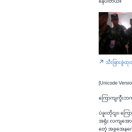
နေပါတယ်။
သီးခြားခွဲထု
[Unicode Versio
ကြောကျကွီးဘကျ
ပဲခူးတိုငျး၊ က
အရုံး လကျအောကျ
တေဲ့ အခွအေနကေိ