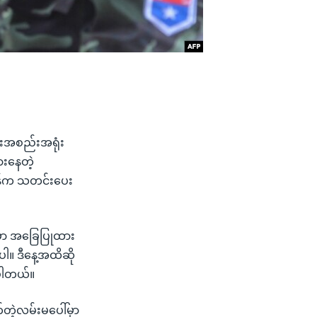
သားအစည်းအရုံး
ားနေတဲ့
အိန်က သတင်းပေး
းမှာ အခြေပြုထား
ပါ။ ဒီနေ့အထိဆို
ာပါတယ်။
က်တဲ့လမ်းမပေါ်မှာ