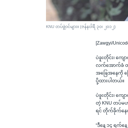
KNU တပ်ဖွဲ့ဝင်များ။ (ဇန်နဝါရီ ၃၀၊ ၂၀၁၂)
[Zawgyi/Unicod
ပဲခူးတိုင်း၊ ကျ
လက်အောက်ခံ တပ်ဖ
အခြေအနေကို ပြေ
ပို့ထားပါတယ်။
ပဲခူးတိုင်း၊ ကျ
တဲ့ KNU တပ်မဟာ 
ရင် တိုက်ခိုက်
“ဒီနေ့ ၁၄ ရက်နေ့