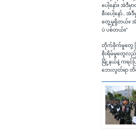
ပေါ့နော်။ အဲဒီ
စီးပေါ့နော်.. အ
တွေ့မှုရှိတယ်။
ပဲ ပစ်တယ်။”
တိုက်ခိုက်မှုတ
စိုးရိမ်မှုတွေလ
မြို့နယ်နဲ့ ကရ
ဘေးလွတ်ရာ တိမ