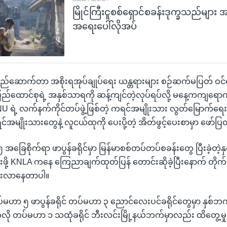
မြိုင်ကြီးငူစစ်ရှောင်စခန်းဒုက္ခသည်မျာ
အရေးပေါ်လိုအပ်
်ဆောက်တာ အစိုးရအုပ်ချုပ်ရေး ယန္တရားများ စဉ်ဆက်မပြတ် ဝင်
်ထောင်စုရဲ့ အနှစ်သာရကို ဆန့်ကျင်တဲ့လုပ်ရပ်လို့ မနေ့ကကျရောက်
NU ရဲ့ လက်နက်ကိုင်တပ်ဖွဲ့ဖြစ်တဲ့ ကရင်အမျိုးသား လွတ်မြောက်ရ
မျိုးသားတွေနဲ့ လူငယ်ထုကို ပေးပို့တဲ့ အိတ်ဖွင့်ပေးစာမှာ ဖော်
ြေစိုက်ရာ ဖာပွန်ခရိုင်မှာ မြန်မာစစ်တပ်တပ်စခန်းတွေ ပြီးခဲ့တဲ့နှ
းဖို့ KNLA ကနေ ကြေညာချက်ထုတ်ပြန် တောင်းဆိုခဲ့ပြီးနောက် တိုက်
ွါးလာနေတာပါ။
မဟာ ၅ ဖာပွန်ခရိုင် တပ်မဟာ ၃ ညောင်လေးပင်ခရိုင်တွေမှာ နှစ်ဘ
ု တပ်မဟာ ၁ သထုံခရိုင် ဘီးလင်းမြို့နယ်ဘက်မှာလည်း ထိတွေ့မှု က