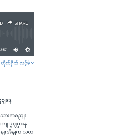
D
SHARE
3:57
တိုက်ရိုက် လင့်ခ်
SHARE
ဖွဈနေ
ိုးသားအစညျး
ဆကျ ဖွဈပှားန
ငျကှနျးအိနျက သတ