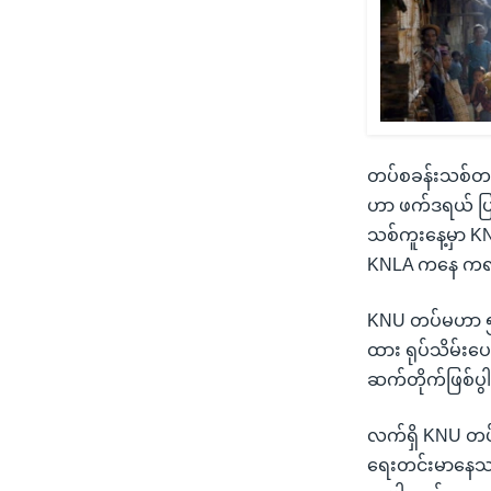
တပ်စခန်းသစ်တည
ဟာ ဖက်ဒရယ် ပြည
သစ်ကူးနေ့မှာ K
KNLA ကနေ ကရင်အ
KNU တပ်မဟာ ၅ အခ
ထား ရုပ်သိမ်းပေ
ဆက်တိုက်ဖြစ်ပ
လက်ရှိ KNU တပ်
ရေးတင်းမာနေသလိ