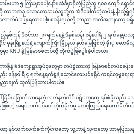
 တပ်မဟာ ၅ ကြားမှာပေါ့နော်။ အဲဒီမှာရှိတဲ့ပြည်သူ ၅၀၀ ကျော် ရှော
ို တာကအခု လောလောဆယ်သူတို့က အဲဒီဖေါက်တဲ့လမ်းနဲ့ နီးလို့ရှိရ
ောက်ပဲ ပြေးရတာပေါ့။ စခန်းရယ်လို့ ဘာညာ အတိအကျတော့ မရှိဘူ
ြည့်နှစ်ကုန် ဒီဇင်ဘာ ၂၈ ရက်နေ့နဲ့ ဒီနှစ်ဆန်း ဇန်နဝါရီ ၂ ရက်နေ့မှာလည
 မုန်းမြို့နယ်နဲ့ ကျောက်ကြီး မြို့နယ် နယ်မြေဖြစ်တဲ့ ခိုးပူ ဆောမီလူ ခ
မှာ KNU နဲ့ မြန်မာစစ်တပ်တို့ တိုက်ပွဲဖြစ်ပွါးခဲ့ပါတယ်။
ဲကာခိုနဲ့ ခဲဒဲကျေးရွာအုပ်စုတွေမှာ တပ်စွဲထားတဲ့ မြန်မာစစ်တပ်စခန်
့လည်း ဇန်နဝါရီ ၄ ရက်နေ့ရက်စွဲနဲ့ ညောင်လေးပင်ခရိုင် ကရင်လူမှုရေး
ာချက် ထုတ်ပြန်ထားပါတယ်။
ခြိမ်းခြောက်လာနေတဲ့ လက်နက်ကိုင် ပဋိပက္ခတွေ ရပ်စဲဖို့လည်း ဒေသ
ုဖြစ်တဲ့ အရပ်ဘက်ပစ်ခတ်တိုက်ခိုက်မှု စောင့်ကြည့်ရေးကော်မီတီ
်တော့ နှစ်ဘက်လက်နက်ကိုင်ကတော့ သူ့ဟာနဲ့ သူကတော့ ဘာမှပြဿနာ