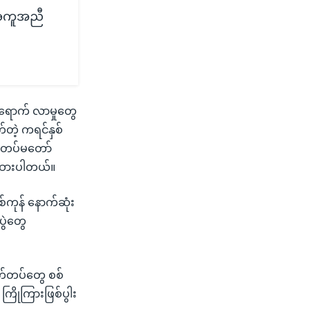
း အကူအညီ
ရောက် လာမှုတွေ
တဲ့ ကရင်နှစ်
ေးတပ်မတော်
ပြထားပါတယ်။
စ်ကုန် နောက်ဆုံး
ပွဲတွေ
က်တပ်တွေ စစ်
ြိုကြားဖြစ်ပွါး