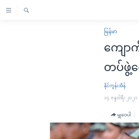
သုံး
ရ
ရှာဖွေ
လွယ်ကူ
မူလစာမျက်နှာ
မြန်မာ
ရ
စေ
မြန်မာ
လာ
ကျောက်
သည့်
ဒ်
ကမ္ဘာ့သတင်းများ
Link
ဗွီဒီယို
နိုင်ငံတကာ
တပ်ဖွဲ
များ
သတင်းလွတ်လပ်ခွင့်
အမေရိကန်
ပင်မ
ရပ်ဝန်းတခု လမ်းတခု အလွန်
တရုတ်
နိုင်ကွန်းအိန်
အကြောင်းအရာ
အင်္ဂလိပ်စာလေ့လာမယ်
အစ္စရေး-ပါလက်စတိုင်း
၁၄ ဇန္နဝါရီ၊ ၂၀၂၁
သို့
အပတ်စဉ်ကဏ္ဍများ
အမေရိကန်သုံးအီဒီယံ
ကျော်
မျှဝေပါ
ကြည့်
ရေဒီယိုနှင့်ရုပ်သံ အချက်အလက်များ
မကြေးမုံရဲ့ အင်္ဂလိပ်စာ
ရေဒီယို
ရန်
ရေဒီယို/တီဗွီအစီအစဉ်
ရုပ်ရှင်ထဲက အင်္ဂလိပ်စာ
တီဗွီ
ပင်မ