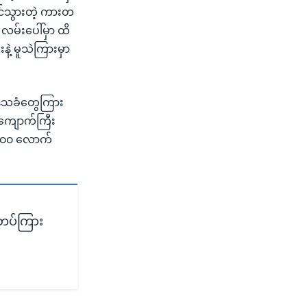
င်သွားတဲ့ ကားတ
 လမ်းပေါ်မှာ ထိ
ဲ့ မူသဲကြားမှာ
ဒေသခံတွေကြား
 ကျောက်ကြီး
 ၅၀၀ လောက်
်တပ်ကြား