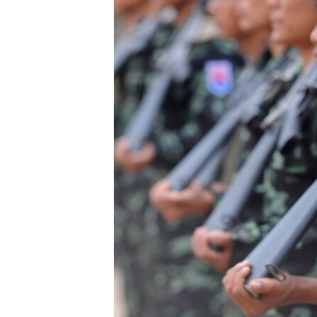
သုတပဒေသာ အင်္ဂလိပ်စာ
အ
ညွန်း
စာမျက်နှာ
သို့
ကျော်
ကြည့်
ရန်
ရှာဖွေ
ရန်
နေရာ
သို့
ကျော်
ရန်