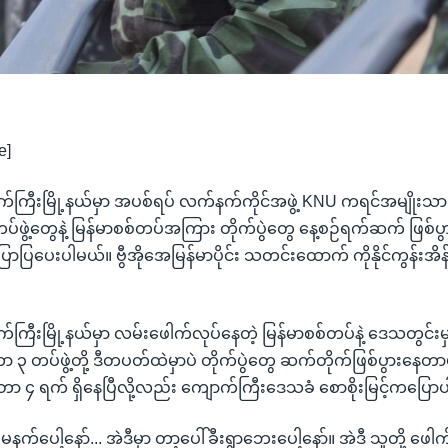
e]
ောက်ကြီးမြို့နယ်မှာ အပစ်ရပ် လက်နက်ကိုင်အဖွဲ့ KNU ကရင်အမျိုး
ွဲ့တွေနဲ့ မြန်မာစစ်တပ်အကြား တိုက်ပွဲတွေ နေ့စဉ်ရက်ဆက် ဖြစ်ပွ
ာပြပေးပါမယ်။ ဗွီအိုအေမြန်မာပိုင်း သတင်းထောက် ကိုနိုင်ကွန်း
ောက်ကြီးမြို့နယ်မှာ လမ်းဖေါက်လုပ်နေတဲ့ မြန်မာစစ်တပ်နဲ့ ဒေသတွင်
၃ တပ်ဖွဲ့တို့ ဒီတပတ်ထဲမှာပဲ တိုက်ပွဲတွေ ဆက်တိုက်ဖြစ်ပွားနေတာ
နေတာ ၄ ရက် ရှိနေပြီလို့လည်း ကျောက်ကြီးဒေသခံ စောစိုးမြင့်ကပြေ
 မနက်ပေါ့နော်... အဲဒီမှာ တာ့ပေါ်ခီးရွာဘေးပေါ့နော်။ အဲဒီ သူတို့ ဖေါ