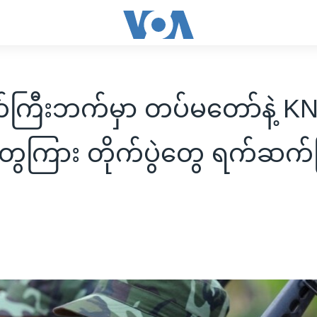
ကြီးဘက်မှာ တပ်မတော်နဲ့ K
့တွေကြား တိုက်ပွဲတွေ ရက်ဆက်