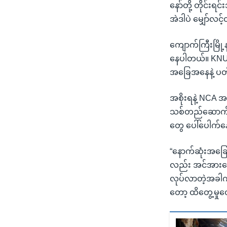
နော်တို့ တိုင်း
အဲဒါပဲ မျှော်လင့
ကျောက်ကြီးမြို့
နေပါတယ်။ KNU တပ
အခြေအနေနဲ့ ပတ်သ
အစိုးရနဲ့ NCA 
သစ်တည်ဆောက်တာ၊
တွေ ပေါ်ပေါက်န
“နောက်ဆုံးအခြေ
လည်း အင်အားတ
လုပ်လာတဲ့အခါကျတ
တော့ ထိတွေ့မှုတေ