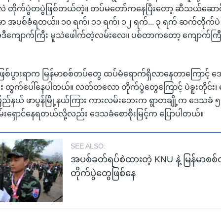
မှာလဲ တိုက်ပွဲတပွဲဖြစ်တယ်တဲ့။ တပ်မတော်ကနေပြီးတော့ ဆီသယ်ဆော
ဲဒီမှာ အပစ်ခံရတယ်။ ၁၀ ရက်၊ ၁၁ ရက်၊ ၁၂ ရက်... ၃ ရက် ဆက်တိုက်ပဲ
 အဲဒီကျောက်ကြီး မူသဲဖေါက်တဲ့လမ်းလေ။ ပစ်တာကတော့ ကျောက်ကြီးန
ွေ ဖြစ်ပွားရာက မြန်မာစစ်တပ်တွေ ထပ်မံရောက်ရှိလာနေတာကြောင့် 
ည်း ထွက်ပေါ်နေပါတယ်။ လတ်တလော တိုက်ပွဲတွေကြောင့် ပဲခူးတိုင်း၊
င်ပြည်နယ် ဖာပွန်မြို့နယ်ကြား ကားလမ်းဘေးက ရွာတချို့က ဒေသခံ
်းရှောင်နေရတယ်လို့လည်း ဒေသခံစောစိုးမြင့်က ပြောပါတယ်။
SEE ALSO:
အပစ်ခတ်ရပ်စဲထားတဲ့ KNU နဲ့ မြန်မာစစ
တိုက်ပွဲတွေဖြစ်နေ