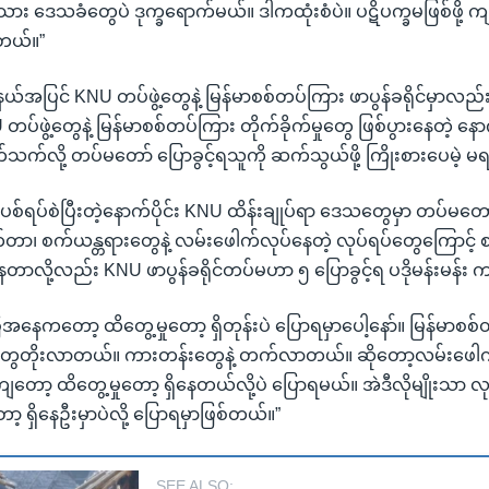
ရင်းသား ဒေသခံတွေပဲ ဒုက္ခရောက်မယ်။ ဒါကထုံးစံပဲ။ ပဋိပက္ခမဖြစ်ဖို့
်တယ်။”
နယ်အပြင် KNU တပ်ဖွဲ့တွေနဲ့ မြန်မာစစ်တပ်ကြား ဖာပွန်ခရိုင်မှာလည
်ဖွဲ့တွေနဲ့ မြန်မာစစ်တပ်ကြား တိုက်ခိုက်မှုတွေ ဖြစ်ပွားနေတဲ့ နော
က်လို့ တပ်မတော် ပြောခွင့်ရသူကို ဆက်သွယ်ဖို့ ကြိုးစားပေမဲ့ မရခ
အပစ်ရပ်စဲပြီးတဲ့နောက်ပိုင်း KNU ထိန်းချုပ်ရာ ဒေသတွေမှာ တပ်မတ
 စက်ယန္တရားတွေနဲ့ လမ်းဖေါက်လုပ်နေတဲ့ လုပ်ရပ်တွေကြောင့် စ
ေတာလို့လည်း KNU ဖာပွန်ခရိုင်တပ်မဟာ ၅ ပြောခွင့်ရ ပဒိုမန်းမန်
အနေကတော့ ထိတွေ့မှုတော့ ရှိတုန်းပဲ ပြောရမှာပေါ့နော်။ မြန်မာ
ွေတိုးလာတယ်။ ကားတန်းတွေနဲ့ တက်လာတယ်။ ဆိုတော့လမ်းဖေ
ော့ ထိတွေ့မှုတော့ ရှိနေတယ်လို့ပဲ ပြောရမယ်။ အဲဒီလိုမျိုးသာ လ
ာ့ ရှိနေဦးမှာပဲလို့ ပြောရမှာဖြစ်တယ်။”
SEE ALSO: