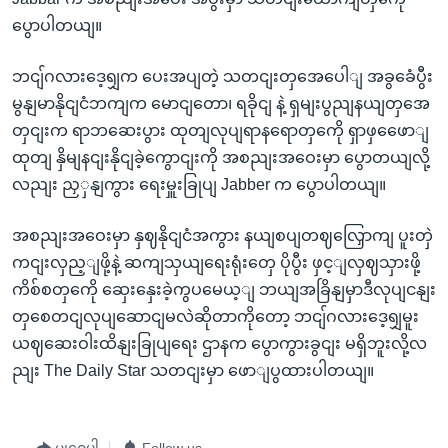
ပွောပါတယျ။
ဘငျ်ဂလားဒေ့ရျှက ပေးအပျတဲ့ သတငျးတှအေပေါျ အခွခေံပွီး
မွနျမာနိုငျငံဘကျက မောငျတော၊ ရခိုငျ နဲ့ ရှမျးပွညျနယျတှအေ
တှငျးက ရာဘဆေးပွား ထုတျလုပျရာနရောတှကေို ရှာဖှဖေောျ
ထုတျ နှိမျနငျးနိုငျခဲ့ကွောငျးကို အစညျးအဝေးမှာ ပွောတယျလို့
လညျး ညှှနျကွား ရေးမှူးခြုပျ Jabber က ပွောပါတယျ။
အစညျးအဝေးမှာ နှဈနိုငျငံအကွား နယျစပျတဈလြှောကျ ပူးတှဲ
ကငျးလှည့ျဖို့နဲ့ ဆကျသှယျရေးရုံးတှေ ပိုပွီး ဖှင့ျလှဈသှားဖို့
ကိစ်စတှကေို ဆှေးနှေးခဲ့ကွပမေယ့ျ ဘယျအခြိနျမှာဒီလုပျငနျး
တှစေတငျလုပျဆောငျမလဲဆိုတာကိုတော့ ဘငျ်ဂလားဒေ့ရျှမူး
ယဈဆေးဝါးထိနျးခြုပျရေး ဌာနက ပွောကွားခွငျး မရှိဘူးလို့လ
ညျး The Daily Star သတငျးမှာ ဖောျပွထားပါတယျ။