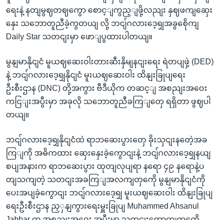
ရေးနဲ့ နတျမွဈတဈကွော စောင့ျကွည့ျဖို့လညျး နှဈဖကျဆှေး
နှေး သဘောတူညီခဲ့ကွတယျ လို့ ဘငျ်ဂလားဒေ့ရျှအခွစေိုကျ
Daily Star သတငျးမှာ ဖောျပွထားပါတယျ။
မွနျမာနိုငျငံ မူယဈဆေးဝါးတားဆီးနှိမျနငျးရေး ရဲတပျဖှဲ့ (DED)
နဲ့ ဘငျ်ဂလားဒေ့ရျှနိုငျငံ မူးယဈဆေးဝါး ထိနျးခြုပျရေး
ဦးစီးဌာန (DNC) တို့အကွား ဗီဒီယိုက တဆင့ျ အစညျးအဝေး
ကငြျးအပွီးမှာ အခုလို သဘောတူညီခကြျတှေ ရရှိတာ ဖွဈပါ
တယျ။
ဘငျ်ဂလားဒေ့ရျှနိုငျငံထဲ ရာဘဆေးပွားတှေ ခိုးသှငျးနတေဲ့အခ
ကြျကို အဓိကထား ဆှေးနှေးခဲ့ကွောငျးနဲ့ ဘငျ်ဂလားဒေ့ရျှနယျ
စပျအနားက ရာဘဆေးပွား ထုတျလုပျရာ နရော ၄၉ နရောနဲ့ပ
တျသကျတဲ့ သတငျးအခကြျအလကျတှကေို မွနျမာနိုငျငံကို
ပေးအပျခဲ့ကွောငျး ဘငျ်ဂလားဒေ့ရျှ မူးယဈဆေးဝါး ထိနျးခြုပျ
ရေးဦးစီးဌာန ညှှနျကွားရေးမှူးခြုပျ Muhammed Ahsanul
Jabbar က အစညျးအဝေး အပွီးမှာ သတငျးထောကျတှကေို