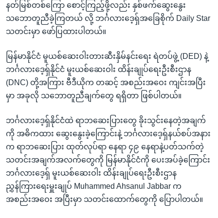
နတ်မြစ်တစ်ကြော စောင့်ကြည့်ဖို့လည်း နှစ်ဖက်ဆွေးနွေး
သဘောတူညီခဲ့ကြတယ် လို့ ဘင်္ဂလားဒေ့ရှ်အခြေစိုက် Daily Star
သတင်းမှာ ဖော်ပြထားပါတယ်။
မြန်မာနိုင်ငံ မူယစ်ဆေးဝါးတားဆီးနှိမ်နင်းရေး ရဲတပ်ဖွဲ့ (DED) နဲ့
ဘင်္ဂလားဒေ့ရှ်နိုင်ငံ မူးယစ်ဆေးဝါး ထိန်းချုပ်ရေးဦးစီးဌာန
(DNC) တို့အကြား ဗီဒီယိုက တဆင့် အစည်းအဝေး ကျင်းအပြီး
မှာ အခုလို သဘောတူညီချက်တွေ ရရှိတာ ဖြစ်ပါတယ်။
ဘင်္ဂလားဒေ့ရှ်နိုင်ငံထဲ ရာဘဆေးပြားတွေ ခိုးသွင်းနေတဲ့အချက်
ကို အဓိကထား ဆွေးနွေးခဲ့ကြောင်းနဲ့ ဘင်္ဂလားဒေ့ရှ်နယ်စပ်အနား
က ရာဘဆေးပြား ထုတ်လုပ်ရာ နေရာ ၄၉ နေရာနဲ့ပတ်သက်တဲ့
သတင်းအချက်အလက်တွေကို မြန်မာနိုင်ငံကို ပေးအပ်ခဲ့ကြောင်း
ဘင်္ဂလားဒေ့ရှ် မူးယစ်ဆေးဝါး ထိန်းချုပ်ရေးဦးစီးဌာန
ညွှန်ကြားရေးမှူးချုပ် Muhammed Ahsanul Jabbar က
အစည်းအဝေး အပြီးမှာ သတင်းထောက်တွေကို ပြောပါတယ်။