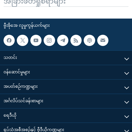
အခြားဖတ်ရှုစရာများ
ဗွီအိုအေ လူမှုကွန်ယက်များ
သတင်း
၀န်ဆောင်မှုများ
အပတ်စဉ်ကဏ္ဍများ
အင်္ဂလိပ်သင်ခန်းစာများ
ရေဒီယို
ရုပ်သံအစီအစဉ်နှင့် ဗွီဒီယိုကဏ္ဍများ