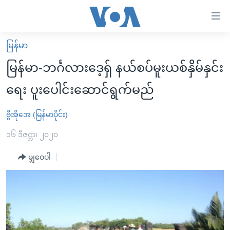
သုံး
ရ
လွယ်ကူ
မြန်မာ
မူလစာမျက်နှာ
စေ
မြန်မာ-ဘင်္ဂလားဒေ့ရှ် နယ်စပ်မူးယစ်နှိမ်နှင်း
မြန်မာ
သည့်
ရေး ပူးပေါင်းဆောင်ရွက်မည်
ကမ္ဘာ့သတင်းများ
Link
ဗွီဒီယို
နိုင်ငံတကာ
ဗွီအိုအေ (မြန်မာပိုင်း)
များ
သတင်းလွတ်လပ်ခွင့်
အမေရိကန်
၁၆ ဒီဇင္ဘာ၊ ၂၀၂၀
ပင်မ
ရပ်ဝန်းတခု လမ်းတခု အလွန်
တရုတ်
အကြောင်းအရာ
မျှဝေပါ
သို့
အင်္ဂလိပ်စာလေ့လာမယ်
အစ္စရေး-ပါလက်စတိုင်း
ကျော်
အပတ်စဉ်ကဏ္ဍများ
အမေရိကန်သုံးအီဒီယံ
ကြည့်
ရေဒီယိုနှင့်ရုပ်သံ အချက်အလက်များ
မကြေးမုံရဲ့ အင်္ဂလိပ်စာ
ရေဒီယို
ရန်
ပင်မ
ရေဒီယို/တီဗွီအစီအစဉ်
ရုပ်ရှင်ထဲက အင်္ဂလိပ်စာ
တီဗွီ