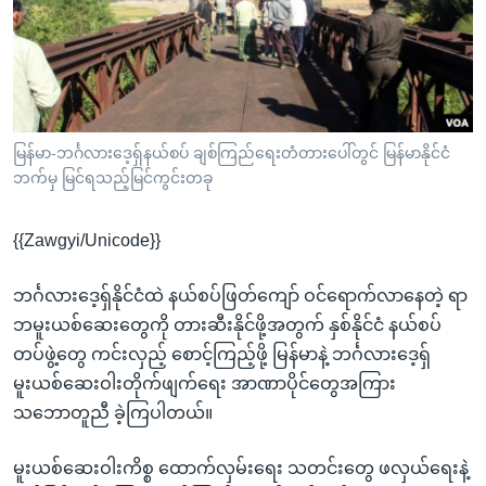
အ
သုတပဒေသာ အင်္ဂလိပ်စာ
ညွန်း
Learning English
စာမျက်နှာ
သို့
ဗွီအိုအေ လူမှုကွန်ယက်များ
ကျော်
ကြည့်
မြန်မာ-ဘင်္ဂလားဒေ့ရှ်နယ်စပ် ချစ်ကြည်ရေးတံတားပေါ်တွင် မြန်မာနိုင်ငံ
ဘက်မှ မြင်ရသည့်မြင်ကွင်းတခု
ရန်
ဘာသာစကားများ
ရှာဖွေ
{{Zawgyi/Unicode}}
ရန်
နေရာ
ဘင်္ဂလားဒေ့ရှ်နိုင်ငံထဲ နယ်စပ်ဖြတ်ကျော် ဝင်ရောက်လာနေတဲ့ ရာ
သို့
ဘမူးယစ်ဆေးတွေကို တားဆီးနိုင်ဖို့အတွက် နှစ်နိုင်ငံ နယ်စပ်
ကျော်
တပ်ဖွဲ့တွေ ကင်းလှည့် စောင့်ကြည့်ဖို့ မြန်မာနဲ့ ဘင်္ဂလားဒေ့ရှ်
ရန်
မူးယစ်ဆေးဝါးတိုက်ဖျက်ရေး အာဏာပိုင်တွေအကြား
သဘောတူညီ ခဲ့ကြပါတယ်။
မူးယစ်ဆေးဝါးကိစ္စ ထောက်လှမ်းရေး သတင်းတွေ ဖလှယ်ရေးနဲ့