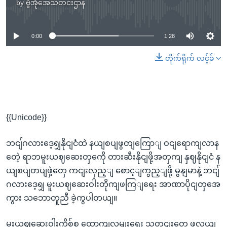
by
ဗွီအိုအေသတင်းဌာန
No media source currently available
0:00
1:28
တိုက်ရိုက် လင့်ခ်
{{Unicode}}
ဘငျ်ဂလားဒေ့ရျှနိုငျငံထဲ နယျစပျဖွတျကြောျ ဝငျရောကျလာန
တေဲ့ ရာဘမူးယဈဆေးတှကေို တားဆီးနိုငျဖို့အတှကျ နှဈနိုငျငံ န
ယျစပျတပျဖှဲ့တှေ ကငျးလှည့ျ စောင့ျကွည့ျဖို့ မွနျမာနဲ့ ဘငျ်
ဂလားဒေ့ရျှ မူးယဈဆေးဝါးတိုကျဖကြျရေး အာဏာပိုငျတှအေ
ကွား သဘောတူညီ ခဲ့ကွပါတယျ။
မူးယဈဆေးဝါးကိစ်စ ထောကျလှမျးရေး သတငျးတှေ ဖလှယျ