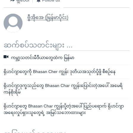
မျှဝေပါ
Follow us
ဗွီအိုအေ (မြန်မာပိုင်း)
ဆက်စပ်သတင်းများ ...
ကမ္ဘာ့သတင်းမီဒီယာတွေထဲက မြန်မာ
ရိုဟင်ဂျာတွေကို Bhasan Cher ကျွန်း ဒုတိယအသုတ်ပို့ဖို့ စီစဉ်နေ
ရိုဟင်ဂျာဒုက္ခသည်တွေ Bhasan Char ကျွန်းပြောင်းတဲ့အပေါ် အမေရိ
ကန်စိုးရိမ်
ရိုဟင်ဂျာတွေ Bhasan Char ကျွန်းပို့တဲ့အပေါ် ပြည်ပရောက် ရိုဟင်ဂျာ
အရေးလှုပ်ရှားသူတွေရဲ့ အမြင်သဘောထားများ