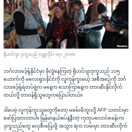
အ
သုတပဒေသာ အင်္ဂလိပ်စာ
ညွန်း
Learning English
စာမျက်နှာ
သို့
ဗွီအိုအေ လူမှုကွန်ယက်များ
ကျော်
ကြည့်
ရန်
ဘာသာစကားများ
ရိုဟင်ဂျာ ဒုက္ခသည် (ဂျူလိုင်၊ ၀၄၊ ၂၀၁၈)
ရှာဖွေ
ရန်
ဘင်္ဂလားဒေ့်ရှ်နိုင်ငံမှာ ခိုလှုံနေကြတဲ့ ရိုဟင်ဂျာဒုက္ခသည် ၁၁၅
နေရာ
ယောက်ကို မလေးရှားနိုင်ငံကို လူကုန်ကူးမယ့် အစီအစဉ်ကို ဘင်္ဂ
သို့
လားဒေ့်ရှ်ရဲတပ်ဖွဲ့က မနေ့က သောကြာနေ့က တားဆီးနိုင်လိုက်
ကျော်
တယ်လို့ တာဝန်ရှိသူတွေကပြောပါတယ်။
ရန်
ဒါပေမဲ့ လူကုန်ကူးသူတွေကိုတော့ မဖမ်းမိဘူးလို့ AFP သတင်းမှာ
ဖော်ပြထားတာပါ။ မြန်မာနယ်စပ်နဲ့နီးတဲ့ ကုတုပလောင်စခန်းက
ဒုက္ခသည်တွေ လှေစီးပြေးဖို့ အသွား ရဲက လမ်းမှာ တားဆီးလိုက်