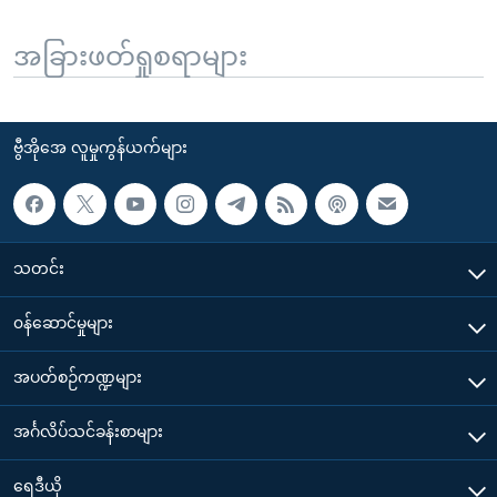
အခြားဖတ်ရှုစရာများ
ဗွီအိုအေ လူမှုကွန်ယက်များ
သတင်း
၀န်ဆောင်မှုများ
အပတ်စဉ်ကဏ္ဍများ
အင်္ဂလိပ်သင်ခန်းစာများ
ရေဒီယို