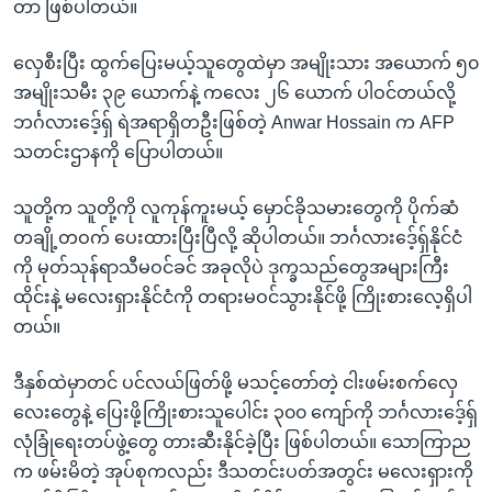
တာ ဖြစ်ပါတယ်။
လှေစီးပြီး ထွက်ပြေးမယ့်သူတွေထဲမှာ အမျိုးသား အယောက် ၅၀
အမျိုးသမီး ၃၉ ယောက်နဲ့ ကလေး ၂၆ ယောက် ပါဝင်တယ်လို့
ဘင်္ဂလားဒေ့်ရှ် ရဲအရာရှိတဦးဖြစ်တဲ့ Anwar Hossain က AFP
သတင်းဌာနကို ပြောပါတယ်။
သူတို့က သူတို့ကို လူကုန်ကူးမယ့် မှောင်ခိုသမားတွေကို ပိုက်ဆံ
တချို့တဝက် ပေးထားပြီးပြီလို့ ဆိုပါတယ်။ ဘင်္ဂလားဒေ့်ရှ်နိုင်ငံ
ကို မုတ်သုန်ရာသီမဝင်ခင် အခုလိုပဲ ဒုက္ခသည်တွေအများကြီး
ထိုင်းနဲ့ မလေးရှားနိုင်ငံကို တရားမဝင်သွားနိုင်ဖို့ ကြိုးစားလေ့ရှိပါ
တယ်။
ဒီနှစ်ထဲမှာတင် ပင်လယ်ဖြတ်ဖို့ မသင့်တော်တဲ့ ငါးဖမ်းစက်လှေ
လေးတွေနဲ့ ပြေးဖို့ကြိုးစားသူပေါင်း ၃၀၀ ကျော်ကို ဘင်္ဂလားဒေ့်ရှ်
လုံခြုံရေးတပ်ဖွဲ့တွေ တားဆီးနိုင်ခဲ့ပြီး ဖြစ်ပါတယ်။ သောကြာည
က ဖမ်းမိတဲ့ အုပ်စုကလည်း ဒီသတင်းပတ်အတွင်း မလေးရှားကို