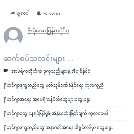
မျှဝေပါ
Follow us
ဗွီအိုအေ (မြန်မာပိုင်း)
ဆက်စပ်သတင်းများ ...
အာဖရိကတိုက်က ဒုက္ခသည်များနဲ့ အီဂျစ်နိုင်ငံ
ရိုဟင်ဂျာဒုက္ခသည်တွေ မုတ်သုန်ဒဏ်ခံနိုင်ရေး ကုလကူညီ
ရိုဟင်ဂျာအရေး အမေရိကန်မိတ်ဆွေများဆွေးနွေး
ရိုဟင်ဂျာတွေ နေရပ်ပြန်ပို့ဖို့ အိန္ဒိယဆုံးဖြတ်ချက် ကုလဝေဖန်
ရိုဟင်ဂျာဒုက္ခသည်တွေ အနာဂတ်အရေး ဝါရှင်တန်မှာ ဆွေးနွေး