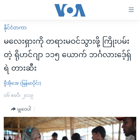
သုံး
ရ
လွယ်ကူ
နိုင်ငံတကာ
မူလစာမျက်နှာ
စေ
မလေးရှားကို တရားမဝင်သွားဖို့ ကြိုးပမ်း
မြန်မာ
သည့်
တဲ့ ရိုဟင်ဂျာ ၁၁၅ ယောက် ဘင်္ဂလားဒေ့်ရှ်
ကမ္ဘာ့သတင်းများ
Link
ရဲ တားဆီး
ဗွီဒီယို
နိုင်ငံတကာ
များ
သတင်းလွတ်လပ်ခွင့်
အမေရိကန်
ပင်မ
ဗွီအိုအေ (မြန်မာပိုင်း)
ရပ်ဝန်းတခု လမ်းတခု အလွန်
တရုတ်
အကြောင်းအရာ
၀၆ ဧၿပီ၊ ၂၀၁၉
သို့
အင်္ဂလိပ်စာလေ့လာမယ်
အစ္စရေး-ပါလက်စတိုင်း
ကျော်
မျှဝေပါ
အပတ်စဉ်ကဏ္ဍများ
အမေရိကန်သုံးအီဒီယံ
ကြည့်
ရေဒီယိုနှင့်ရုပ်သံ အချက်အလက်များ
မကြေးမုံရဲ့ အင်္ဂလိပ်စာ
ရေဒီယို
ရန်
ပင်မ
ရေဒီယို/တီဗွီအစီအစဉ်
ရုပ်ရှင်ထဲက အင်္ဂလိပ်စာ
တီဗွီ