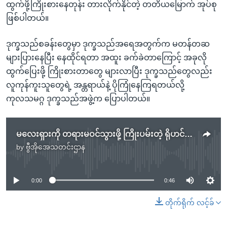
ထွက်ဖို့ကြိုးစားနေတုန်း တားလိုက်နိုင်တဲ့ တတိယမြောက် အုပ်စု
ဖြစ်ပါတယ်။
ဒုက္ခသည်စခန်းတွေမှာ ဒုက္ခသည်အရေအတွက်က မတန်တဆ
များပြားနေပြီး နေထိုင်ရတာ အထူး ခက်ခဲတာကြောင့် အခုလို
ထွက်ပြေးဖို့ ကြိုးစားတာတွေ များလာပြီး ဒုက္ခသည်တွေလည်း
လူကုန်ကူးသူတွေရဲ့ အန္တရာယ်နဲ့ ပိုကြုံနေကြရတယ်လို့
ကုလသမဂ္ဂ ဒုက္ခသည်အဖွဲ့က ပြောပါတယ်။
မလေးရှားကို တရားမဝင်သွားဖို့ ကြိုးပမ်းတဲ့ ရိုဟင်ဂျာ ၁၁၅ ယောက် ဘင်္ဂလားဒေ့်ရှ်ရဲ တားဆီး
by
ဗွီအိုအေသတင်းဌာန
No media source currently available
0:00
0:46
တိုက်ရိုက် လင့်ခ်