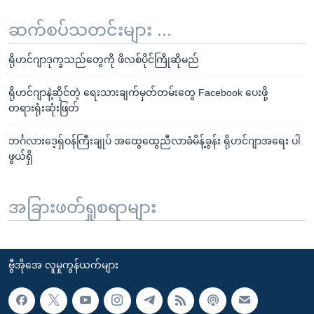
ဆက်စပ်သတင်းများ ...
ရိုဟင်ဂျာဒုက္ခသည်တွေကို ဖိလစ်ပိုင်ကြိုဆိုမည်
ရိုဟင်ဂျာနဲ့ဆိုင်တဲ့ ရေးသားချက်မှတ်တမ်းတွေ Facebook ပေးဖို့
တရားရုံးဆုံးဖြတ်
ဘင်္ဂလားဒေ့ရှ်ဝန်ကြီးချုပ် အထွေထွေညီလာခံမိန့်ခွန်း ရိုဟင်ဂျာအရေး ပါ
ဖွယ်ရှိ
အခြားဖတ်ရှုစရာများ
ဗွီအိုအေ လူမှုကွန်ယက်များ