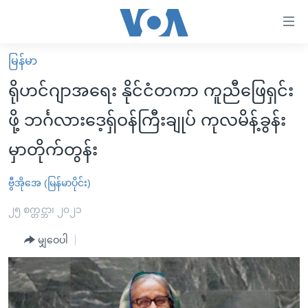
သုံး
ရ
လွယ်ကူ
မြန်မာ
မူလစာမျက်နှာ
စေ
ရိုဟင်ဂျာအရေး နိုင်ငံတကာ ကူညီဖြေရှင်း
မြန်မာ
သည့်
ဖို့ ဘင်္ဂလားဒေ့ရှ်ဝန်ကြီးချုပ် ကုလမိန့်ခွန်း
ကမ္ဘာ့သတင်းများ
Link
မှာတိုက်တွန်း
ဗွီဒီယို
နိုင်ငံတကာ
များ
သတင်းလွတ်လပ်ခွင့်
အမေရိကန်
ပင်မ
ဗွီအိုအေ (မြန်မာပိုင်း)
ရပ်ဝန်းတခု လမ်းတခု အလွန်
တရုတ်
အကြောင်းအရာ
၂၅ စက္တင္ဘာ၊ ၂၀၂၁
သို့
အင်္ဂလိပ်စာလေ့လာမယ်
အစ္စရေး-ပါလက်စတိုင်း
ကျော်
မျှဝေပါ
အပတ်စဉ်ကဏ္ဍများ
အမေရိကန်သုံးအီဒီယံ
ကြည့်
ရေဒီယိုနှင့်ရုပ်သံ အချက်အလက်များ
မကြေးမုံရဲ့ အင်္ဂလိပ်စာ
ရေဒီယို
ရန်
ပင်မ
ရေဒီယို/တီဗွီအစီအစဉ်
ရုပ်ရှင်ထဲက အင်္ဂလိပ်စာ
တီဗွီ