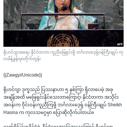
အ
သုတပဒေသာ အင်္ဂလိပ်စာ
ညွန်း
Learning English
စာမျက်နှာ
သို့
ဗွီအိုအေ လူမှုကွန်ယက်များ
ကျော်
ကြည့်
ရန်
ဘာသာစကားများ
ရိုဟင်ဂျာအရေး နိုင်ငံတကာ ကူညီဖြေရှင်းဖို့ ဘင်္ဂလားဒေ့ရှ်ဝန်ကြီးချုပ် ကု
ရှာဖွေ
လမိန့်ခွန်းမှာတိုက်တွန်း
ရန်
နေရာ
{{Zawgyi/Unicode}}
သို့
ကျော်
ရိုဟင်ဂျာ ဒုက္ခသည် ပြဿနာဟာ ၅ နှစ်ကြာ ရှိလာပေမဲ့ အခု
ရန်
အချိန်အထိ မဖြေရှင်းနိုင်သေးတာကြောင့်၊ နိုင်ငံတကာ အသိုင်း
အဝန်းက ဝိုင်းဝန်းကူညီကြဖို့ ဘင်္ဂလားဒေ့ရှ် ဝန်ကြီးချုပ် Sheikh
Hasina က ကုလသမဂ္ဂမှာ ပြောဆိုလိုက်ပါတယ်။
လက်ရှိမြန်မာနိုင်ငံရဲ့ နိုင်ငံရေးအခြေအနေကြောင့် ရိုဟင်ဂျာ