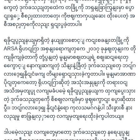
ကွေတဲ့ ဒုက်ခသညျတှထေဲက တခြို့ကို ဘရှနျခြာကြှနျးမှာ ပွော
ငျးရှှေ့ စီစဉျထားတာတှေ၊ ကိုဗဈကာကှယျဆေး ထိုးပေးတဲ့ အ
စီအစဉျတှကေိုလညျး ရှငျးပွခဲ့တာပါ။
ရခိုငျပွညျနယျမှာရှိတဲ့ နယျခွားစောင့ျ ကငျးစခနျးတခြို့ကို
ARSA ရိုဟငျဂြာ အစှနျးရောကျတှကေ ၂၀၁၇ ခုနှဈတုနျးက တို
ကျခိုကျခဲ့တာကို တုံ့ပွနျတဲ့ မွနျမာစဈတပျရဲ့ စဈဆငျရေးတှ
ကွေောင့ျ နောကျဆကျတှဲ သိနျးနဲ့ခြီတဲ့ ဒုက်ခသညျတှေ ဘငျ်ဂ
လားဒေ့ရျှနိုငျငံဖကျ တိမျးရှောငျသှားခဲ့ကွတာပါ။ မွနျမာအာဏာ
ပိုငျတှကေတော့ ရိုဟငျဂြာဆိုတဲ့ အသုံးအနှုနျးကို တရားဝငျ
အသိအမှတျပွု လကျမခံပမေဲ့ ရခိုငျပွညျနယျက ထှကျပွေးသှား
တဲ့ ဒုက်ခသညျတှကေို စိစဈလကျခံမှာ ဖွဈကွောငျး ပွောဆိုထား
ပွီး၊ ဘငျ်ဂလားဒေ့ရျှ နိုငျငံနဲ့ရော ကုလသမဂ်ဂနဲ့ပါ သီးခွားစီ နား
လညျမှု စာခြှနျလှှာတှေ လကျမှတျရေးထိုးခဲ့ကွပါတယျ။
ဒါပမေဲ့လညျး လကျတှေ့မှာတော့ ဒုက်ခသညျတှေ နရေပျပွနျ