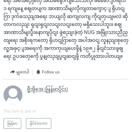
ရေး အစီအစဉျတှေ အထမမွောကျသေးသလို၊ ဖဖေောျဝါရီလ
၁ ရကျနေ့ စဈတပျက အာဏာသိမျးလိုကျတာကွောင့ျ ရိုဟငျ
ဂြာ ဒုက်ခသညျအရေး ဘယျလို ဆကျလကျ ကိုငျတှယျမလဲ ဆို
တာကလညျး ရှငျးရှငျးလငျးလငျးတော့ မရှိသေးပါဘူး။ စဈ
အာဏာသိမျးပွီးနောကျပိုငျး ဖှဲ့စညျးခဲ့တဲ့ NUG အမြိုးသားညီညှ
တျရေး အစိုးရကတော့ ရိုဟငျဂြာတှေ အပါအဝငျ လူနညျးစုတှေ
လူ့အခှင့ျအရေးကို အကာကှယျပေးဖို့နဲ့ ၁၉၈၂ နိုငျငံသားဖွဈ
ရေး ဥပဒတှေကေို ပွနျလညျပွငျဆငျဖို့ ကတိပွုထားပါတယျ။
မျှဝေပါ
Follow us
ဗွီအိုအေ (မြန်မာပိုင်း)
This item is part of
မြန်မာ
နိုင်ငံတကာ