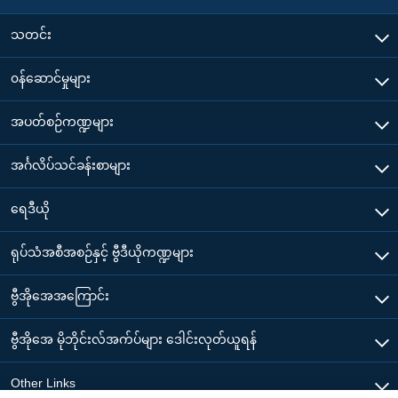
သတင်း
၀န်ဆောင်မှုများ
အပတ်စဉ်ကဏ္ဍများ
အင်္ဂလိပ်သင်ခန်းစာများ
ရေဒီယို
ရုပ်သံအစီအစဉ်နှင့် ဗွီဒီယိုကဏ္ဍများ
ဗွီအိုအေအကြောင်း
ဗွီအိုအေ မိုဘိုင်းလ်အက်ပ်များ ဒေါင်းလုတ်ယူရန်
Other Links