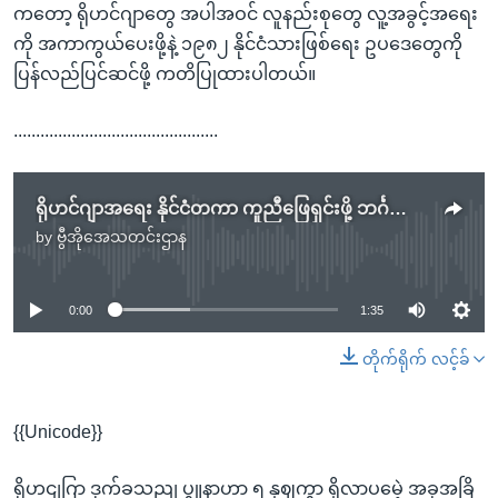
ကတော့ ရိုဟင်ဂျာတွေ အပါအဝင် လူနည်းစုတွေ လူ့အခွင့်အရေး
ကို အကာကွယ်ပေးဖို့နဲ့ ၁၉၈၂ နိုင်ငံသားဖြစ်ရေး ဥပဒေတွေကို
ပြန်လည်ပြင်ဆင်ဖို့ ကတိပြုထားပါတယ်။
..............................................
ရိုဟင်ဂျာအရေး နိုင်ငံတကာ ကူညီဖြေရှင်းဖို့ ဘင်္ဂလားဒေ့ရှ်ဝန်ကြီးချုပ် ကုလမိန့်ခွန်းမှာတိုက်တွန်း
by
ဗွီအိုအေသတင်းဌာန
No media source currently available
0:00
1:35
တိုက်ရိုက် လင့်ခ်
{{Unicode}}
ရိုဟငျဂြာ ဒုက်ခသညျ ပွူနာဟာ ၅ နှဈကွာ ရှိလာပမေဲ့ အခုအခြိ