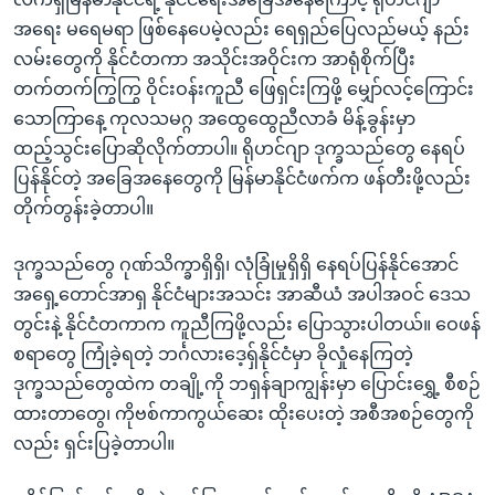
အရေး မရေမရာ ဖြစ်နေပေမဲ့လည်း ရေရှည်ပြေလည်မယ့် နည်း
လမ်းတွေကို နိုင်ငံတကာ အသိုင်းအဝိုင်းက အာရုံစိုက်ပြီး
တက်တက်ကြွကြွ ဝိုင်းဝန်းကူညီ ဖြေရှင်းကြဖို့ မျှော်လင့်ကြောင်း
သောကြာနေ့ ကုလသမဂ္ဂ အထွေထွေညီလာခံ မိန့်ခွန်းမှာ
ထည့်သွင်းပြောဆိုလိုက်တာပါ။ ရိုဟင်ဂျာ ဒုက္ခသည်တွေ နေရပ်
ပြန်နိုင်တဲ့ အခြေအနေတွေကို မြန်မာနိုင်ငံဖက်က ဖန်တီးဖို့လည်း
တိုက်တွန်းခဲ့တာပါ။
ဒုက္ခသည်တွေ ဂုဏ်သိက္ခာရှိရှိ၊ လုံခြုံမှုရှိရှိ နေရပ်ပြန်နိုင်အောင်
အရှေ့တောင်အာရှ နိုင်ငံများအသင်း အာဆီယံ အပါအဝင် ဒေသ
တွင်းနဲ့ နိုင်ငံတကာက ကူညီကြဖို့လည်း ပြောသွားပါတယ်။ ဝေဖန်
စရာတွေ ကြုံခဲ့ရတဲ့ ဘင်္ဂလားဒေ့ရှ်နိုင်ငံမှာ ခိုလှုံနေကြတဲ့
ဒုက္ခသည်တွေထဲက တချို့ကို ဘရှန်ချာကျွန်းမှာ ပြောင်းရွှေ့ စီစဉ်
ထားတာတွေ၊ ကိုဗစ်ကာကွယ်ဆေး ထိုးပေးတဲ့ အစီအစဉ်တွေကို
လည်း ရှင်းပြခဲ့တာပါ။