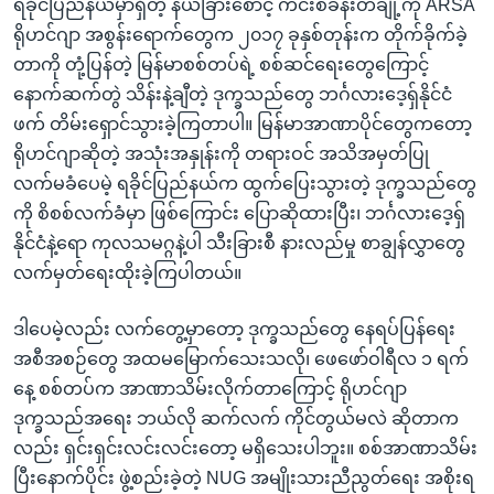
ရခိုင်ပြည်နယ်မှာရှိတဲ့ နယ်ခြားစောင့် ကင်းစခန်းတချို့ကို ARSA
ရိုဟင်ဂျာ အစွန်းရောက်တွေက ၂၀၁၇ ခုနှစ်တုန်းက တိုက်ခိုက်ခဲ့
တာကို တုံ့ပြန်တဲ့ မြန်မာစစ်တပ်ရဲ့ စစ်ဆင်ရေးတွေကြောင့်
နောက်ဆက်တွဲ သိန်းနဲ့ချီတဲ့ ဒုက္ခသည်တွေ ဘင်္ဂလားဒေ့ရှ်နိုင်ငံ
ဖက် တိမ်းရှောင်သွားခဲ့ကြတာပါ။ မြန်မာအာဏာပိုင်တွေကတော့
ရိုဟင်ဂျာဆိုတဲ့ အသုံးအနှုန်းကို တရားဝင် အသိအမှတ်ပြု
လက်မခံပေမဲ့ ရခိုင်ပြည်နယ်က ထွက်ပြေးသွားတဲ့ ဒုက္ခသည်တွေ
ကို စိစစ်လက်ခံမှာ ဖြစ်ကြောင်း ပြောဆိုထားပြီး၊ ဘင်္ဂလားဒေ့ရှ်
နိုင်ငံနဲ့ရော ကုလသမဂ္ဂနဲ့ပါ သီးခြားစီ နားလည်မှု စာချွန်လွှာတွေ
လက်မှတ်ရေးထိုးခဲ့ကြပါတယ်။
ဒါပေမဲ့လည်း လက်တွေ့မှာတော့ ဒုက္ခသည်တွေ နေရပ်ပြန်ရေး
အစီအစဉ်တွေ အထမမြောက်သေးသလို၊ ဖေဖော်ဝါရီလ ၁ ရက်
နေ့ စစ်တပ်က အာဏာသိမ်းလိုက်တာကြောင့် ရိုဟင်ဂျာ
ဒုက္ခသည်အရေး ဘယ်လို ဆက်လက် ကိုင်တွယ်မလဲ ဆိုတာက
လည်း ရှင်းရှင်းလင်းလင်းတော့ မရှိသေးပါဘူး။ စစ်အာဏာသိမ်း
ပြီးနောက်ပိုင်း ဖွဲ့စည်းခဲ့တဲ့ NUG အမျိုးသားညီညွတ်ရေး အစိုးရ