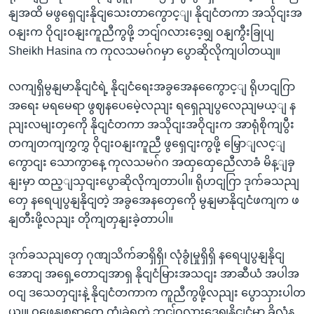
နျအထိ မဖွရှေငျးနိုငျသေးတာကွောင့ျ၊ နိုငျငံတကာ အသိုငျးအ
ဝနျးက ဝိုငျးဝနျးကူညီကွဖို့ ဘငျ်ဂလားဒေ့ရျှ ဝနျကွီးခြုပျ
Sheikh Hasina က ကုလသမဂ်ဂမှာ ပွောဆိုလိုကျပါတယျ။
လကျရှိမွနျမာနိုငျငံရဲ့ နိုငျငံရေးအခွအေနကွေောင့ျ ရိုဟငျဂြာ
အရေး မရမေရာ ဖွဈနပေမေဲ့လညျး ရရှေညျပွလေညျမယ့ျ န
ညျးလမျးတှကေို နိုငျငံတကာ အသိုငျးအဝိုငျးက အာရုံစိုကျပွီး
တကျတကျကွှကွှ ဝိုငျးဝနျးကူညီ ဖွရှေငျးကွဖို့ မြှောျလင့ျ
ကွောငျး သောကွာနေ့ ကုလသမဂ်ဂ အထှထှေညေီလာခံ မိန့ျခှ
နျးမှာ ထည့ျသှငျးပွောဆိုလိုကျတာပါ။ ရိုဟငျဂြာ ဒုက်ခသညျ
တှေ နရေပျပွနျနိုငျတဲ့ အခွအေနတှေကေို မွနျမာနိုငျငံဖကျက ဖ
နျတီးဖို့လညျး တိုကျတှနျးခဲ့တာပါ။
ဒုက်ခသညျတှေ ဂုဏျသိက်ခာရှိရှိ၊ လုံခွုံမှုရှိရှိ နရေပျပွနျနိုငျ
အောငျ အရှေ့တောငျအာရှ နိုငျငံမြားအသငျး အာဆီယံ အပါအ
ဝငျ ဒသေတှငျးနဲ့ နိုငျငံတကာက ကူညီကွဖို့လညျး ပွောသှားပါတ
ယျ။ ဝဖေနျစရာတှေ ကွုံခဲ့ရတဲ့ ဘငျ်ဂလားဒေ့ရျှနိုငျငံမှာ ခိုလှုံန