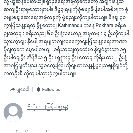
လို့ ယူဆနပေါတယျ။ ရှာဖှရေေးအဖှဲ့တှကေတော့ အငျ်ဂါနေ့ထိ
ဆကျပွီးရှာဖှသှေားမှာပါ။ ဒီဖွဈရပျကိုစုံစမျးဖို့ နီပေါအစိုးရက စုံ
စမျးစဈဆေးရေးအဖှဲ့တခုကို ဖှဲ့စညျးလိုကျပါတယျ။ မိနဈ ၃၀
ကွာပြံသနျးရတဲ့ မွို့တောျ Kathmandu ကနေ Pokhara ခရီးစ
ဉျအတှငျး ခရီးသညျ ၆၈ ဦးနဲ့လယောဉျအမှုထမျး ၄ ဦးလိုကျပါ
သှားကွာငျး နီပေါ အရပျဘကျလကွေောငျးပြံသနျးရေးအာဏာ
ပိုငျတှကေ ပွောပါတယျ။ ခရီးသညျတှထေဲမှာ နိုငျငံခွားသာ ၁၅
ဦးပါဝငျပွီး အိန်ဒိယ ၅ ဦး ၊ ရုရှား၄ ဦး၊ တောငျကိုရီးယား ၂ ဦးနဲ့
အာဂငြျတီးနား၊ သွစတွေးလြ၊ အိုငျယာလနျနဲ့ပွငျသဈနိုငျငံတို့
ကတဦးစီ လိုကျပါသှားခဲ့ကွပါတယျ။
မျှဝေပါ
Follow us
ဗွီအိုအေ (မြန်မာဌာန)