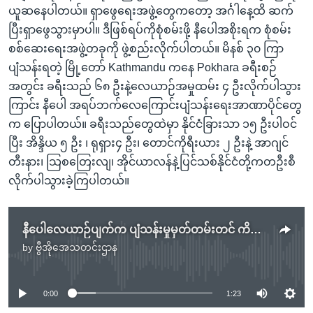
ယူဆနေပါတယ်။ ရှာဖွေရေးအဖွဲ့တွေကတော့ အင်္ဂါနေ့ထိ ဆက်
ပြီးရှာဖွေသွားမှာပါ။ ဒီဖြစ်ရပ်ကိုစုံစမ်းဖို့ နီပေါအစိုးရက စုံစမ်း
စစ်ဆေးရေးအဖွဲ့တခုကို ဖွဲ့စည်းလိုက်ပါတယ်။ မိနစ် ၃၀ ကြာ
ပျံသန်းရတဲ့ မြို့တော် Kathmandu ကနေ Pokhara ခရီးစဉ်
အတွင်း ခရီးသည် ၆၈ ဦးနဲ့လေယာဉ်အမှုထမ်း ၄ ဦးလိုက်ပါသွား
ကြာင်း နီပေါ အရပ်ဘက်လေကြောင်းပျံသန်းရေးအာဏာပိုင်တွေ
က ပြောပါတယ်။ ခရီးသည်တွေထဲမှာ နိုင်ငံခြားသာ ၁၅ ဦးပါဝင်
ပြီး အိန္ဒိယ ၅ ဦး ၊ ရုရှား၄ ဦး၊ တောင်ကိုရီးယား ၂ ဦးနဲ့ အာဂျင်
တီးနား၊ သြစတြေးလျ၊ အိုင်ယာလန်နဲ့ပြင်သစ်နိုင်ငံတို့ကတဦးစီ
လိုက်ပါသွားခဲ့ကြပါတယ်။
နီပေါလေယာဉ်ပျက်က ပျံသန်းမှုမှတ်တမ်းတင် ကိရိယာတွေ ရှာဖွေတွေ့ရှိ.mp3
by
ဗွီအိုအေသတင်းဌာန
No media source currently available
0:00
1:23