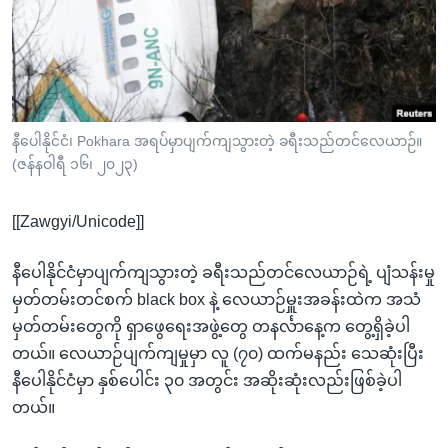
အ
သုတပဒေသာ အင်္ဂလိပ်စာ
ညွန်း
Learning English
စာမျက်နှာ
သို့
ဗွီအိုအေ လူမှုကွန်ယက်များ
ကျော်
ကြည့်
နီပေါနိုင်ငံ၊ Pokhara အရပ်မှာပျက်ကျသွားတဲ့ ခရီးသည်တင်လေယာဉ်။
(ဇန်နဝါရီ ၁၆၊ ၂၀၂၃)
ရန်
ဘာသာစကားများ
ရှာဖွေ
[[Zawgyi/Unicode]]
ရန်
နေရာ
နီပေါနိုင်ငံမှာပျက်ကျသွားတဲ့ ခရီးသည်တင်လေယာဉ်ရဲ့ ပျံသန်းမှု
သို့
မှတ်တမ်းတင်စက် black box နဲ့ လေယာဉ်မှူးအခန်းထဲက အသံ
ကျော်
မှတ်တမ်းတွေကို ရှာဖွေရေးအဖွဲ့တွေ တနင်္လာနေ့က တွေ့ရှိခဲ့ပါ
ရန်
တယ်။ လေယာဉ်ပျက်ကျမှုမှာ လူ (၇၀) ထက်မနည်း သေဆုံးပြီး
နီပေါနိုင်ငံမှာ နှစ်ပေါင်း ၃၀ အတွင်း အဆိုးဆုံးလည်းဖြစ်ခဲ့ပါ
တယ်။