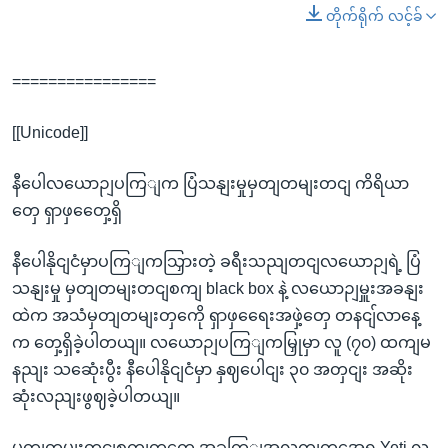
တိုက်ရိုက် လင့်ခ်
================
[[Unicode]]
နီပေါလယောဉျပကြျက ပြံသနျးမှုမှတျတမျးတငျ ကိရိယာ
တှေ ရှာဖှတှေေ့ရှိ
နီပေါနိုငျငံမှာပကြျကသြှားတဲ့ ခရီးသညျတငျလယောဉျရဲ့ ပြံ
သနျးမှု မှတျတမျးတငျစကျ black box နဲ့ လယောဉျမှူးအခနျး
ထဲက အသံမှတျတမျးတှကေို ရှာဖှရေေးအဖှဲ့တှေ တနငျ်လာနေ့
က တှေ့ရှိခဲ့ပါတယျ။ လယောဉျပကြျကမြှုမှာ လူ (၇၀) ထကျမ
နညျး သဆေုံးပွီး နီပေါနိုငျငံမှာ နှဈပေါငျး ၃၀ အတှငျး အဆိုး
ဆုံးလညျးဖွဈခဲ့ပါတယျ။
မှတျတမျးတငျစကျတှကေ အခကြျအလကျတှအေရ Yeti လ