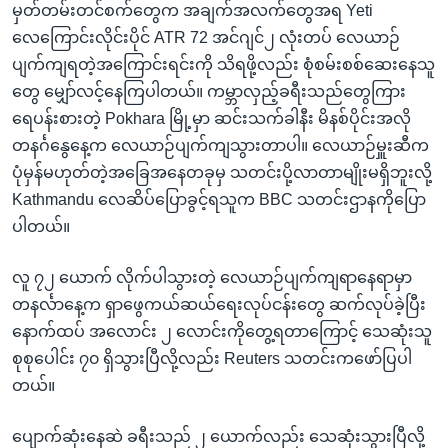
မှတ်တမ်းတင်စက်တွေက အချက်အလက်တွေအရ Yeti
လေကြောင်းလိုင်းပိုင် ATR 72 အင်ဂျင်၂ လုံးတပ် လေယာဉ်
ပျက်ကျရတဲ့အကြောင်းရင်းကို သိရဖို့လည်း စုံစမ်းစစ်ဆေးနေသူ
တွေ မျှော်လင့်နေကြပါတယ်။ ကမ္ဘာလှည့်ခရီးသည်တွေကြား
ရေပန်းစားတဲ့ Pokhara မြို့မှာ ဆင်းသက်ခါနီး မိနစ်ပိုင်းအလို
တနင်္ဂနွေနေ့က လေယာဉ်ပျက်ကျသွားတာပါ။ လေယာဉ်မှူးဆီက
ပုံမှန်မဟုတ်တဲ့အခြေအနေတခုမှ သတင်းပို့လာတာမျိုးမရှိဘူးလို့
Kathmandu လေဆိပ်ပြောခွင့်ရသူက BBC သတင်းဌာနကိုပြော
ပါတယ်။
လူ ၇၂ ယောက် လိုက်ပါသွားတဲ့ လေယာဉ်ပျက်ကျရာနေရာမှာ
တနင်္လာနေ့က ရှာဖွေကယ်ဆယ်ရေးလုပ်ငန်းတွေ ဆက်လုပ်ခဲ့ပြီး
နောက်ထပ် အလောင်း ၂ လောင်းကိုတွေ့ရတာကြောင့် သေဆုံးသူ
စုစုပေါင်း ၇၀ ရှိသွားပြီလို့လည်း Reuters သတင်းကဖော်ပြပါ
တယ်။
ပျောက်ဆုံးနေဆဲ ခရီးသည် ၂ ယောက်လည်း သေဆုံးသွားပြီလို့