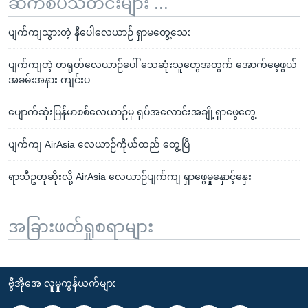
ဆက်စပ်သတင်းများ ...
ပျက်ကျသွားတဲ့ နီပေါလေယာဉ် ရှာမတွေ့သေး
ပျက်ကျတဲ့ တရုတ်လေယာဉ်ပေါ် သေဆုံးသူတွေအတွက် အောက်မေ့ဖွယ်
အခမ်းအနား ကျင်းပ
ပျောက်ဆုံးမြန်မာစစ်လေယာဉ်မှ ရုပ်အလောင်းအချို့ရှာဖွေတွေ့
ပျက်ကျ AirAsia လေယာဉ်ကိုယ်ထည် တွေ့ပြီ
ရာသီဥတုဆိုးလို့ AirAsia လေယာဉ်ပျက်ကျ ရှာဖွေမှုနှောင့်နှေး
အခြားဖတ်ရှုစရာများ
ဗွီအိုအေ လူမှုကွန်ယက်များ