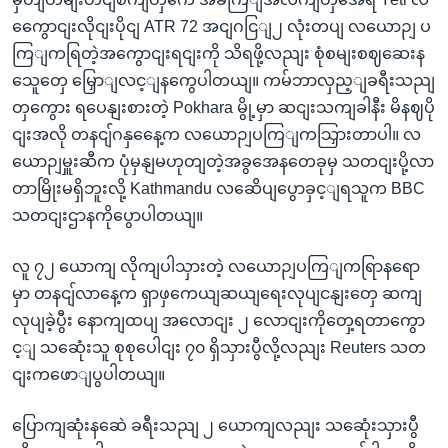
ကွေောငျးလိုငျးပိုငျ ATR 72 အငျဂငြျ၂ လုံးတပျ လယောဉျ ပ
ကြျကရြတဲ့အကွောငျးရငျးကို သိရဖို့လညျး စုံစမျးစဈဆေးန
သေူတှေ မြှောျလင့ျနကွေပါတယျ။ ကမ်ဘာလှည့ျခရီးသညျ
တှကွေား ရပေနျးစားတဲ့ Pokhara မွို့မှာ ဆငျးသကျခါနီး မိနဈပို
ငျးအလို တနငျ်ဂနှနေေ့က လယောဉျပကြျကသြှားတာပါ။ လ
ယောဉျမှူးဆီက ပုံမှနျမဟုတျတဲ့အခွအေနတေခုမှ သတငျးပို့လာ
တာမြိုးမရှိဘူးလို့ Kathmandu လဆေိပျပွောခှင့ျရသူက BBC
သတငျးဌာနကိုပွောပါတယျ။
လူ ၇၂ ယောကျ လိုကျပါသှားတဲ့ လယောဉျပကြျကရြာနရော
မှာ တနငျ်လာနေ့က ရှာဖှကေယျဆယျရေးလုပျငနျးတှေ ဆကျ
လုပျခဲ့ပွီး နောကျထပျ အလောငျး ၂ လောငျးကိုတှေ့ရတာကွော
င့ျ သဆေုံးသူ စုစုပေါငျး ၇၀ ရှိသှားပွီလို့လညျး Reuters သတ
ငျးကဖောျပွပါတယျ။
ပြောကျဆုံးနဆေဲ ခရီးသညျ ၂ ယောကျလညျး သဆေုံးသှားပွီ