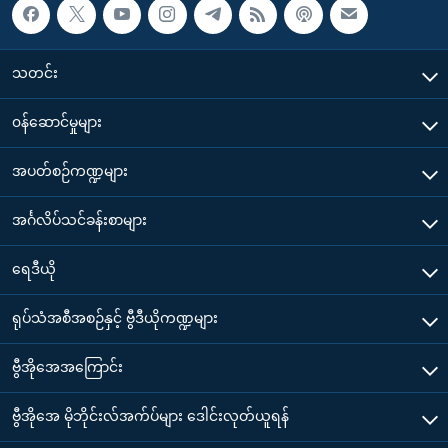
သတင်း
၀န်ဆောင်မှုများ
အပတ်စဉ်ကဏ္ဍများ
အင်္ဂလိပ်သင်ခန်းစာများ
ရေဒီယို
ရုပ်သံအစီအစဉ်နှင့် ဗွီဒီယိုကဏ္ဍများ
ဗွီအိုအေအကြောင်း
ဗွီအိုအေ မိုဘိုင်းလ်အက်ပ်များ ဒေါင်းလုတ်ယူရန်