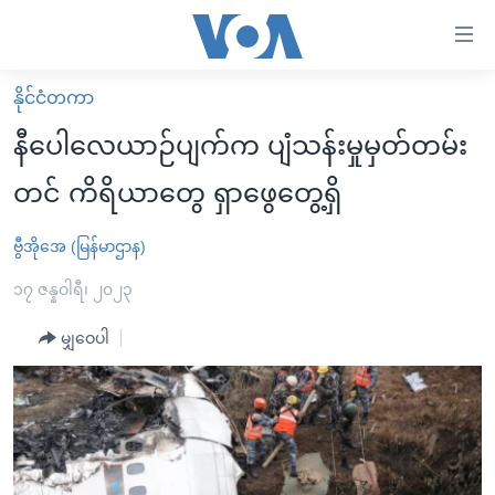
သုံး
ရ
လွယ်ကူ
နိုင်ငံတကာ
မူလစာမျက်နှာ
စေ
နီပေါလေယာဉ်ပျက်က ပျံသန်းမှုမှတ်တမ်း
မြန်မာ
သည့်
တင် ကိရိယာတွေ ရှာဖွေတွေ့ရှိ
ကမ္ဘာ့သတင်းများ
Link
ဗွီဒီယို
နိုင်ငံတကာ
ဗွီအိုအေ (မြန်မာဌာန)
များ
သတင်းလွတ်လပ်ခွင့်
အမေရိကန်
၁၇ ဇန္နဝါရီ၊ ၂၀၂၃
ပင်မ
ရပ်ဝန်းတခု လမ်းတခု အလွန်
တရုတ်
အကြောင်းအရာ
မျှဝေပါ
သို့
အင်္ဂလိပ်စာလေ့လာမယ်
အစ္စရေး-ပါလက်စတိုင်း
ကျော်
အပတ်စဉ်ကဏ္ဍများ
အမေရိကန်သုံးအီဒီယံ
ကြည့်
ရေဒီယိုနှင့်ရုပ်သံ အချက်အလက်များ
မကြေးမုံရဲ့ အင်္ဂလိပ်စာ
ရေဒီယို
ရန်
ပင်မ
ရေဒီယို/တီဗွီအစီအစဉ်
ရုပ်ရှင်ထဲက အင်္ဂလိပ်စာ
တီဗွီ