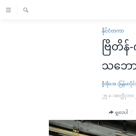
သုံး
ရ
ရှာဖွေ
လွယ်ကူ
မူလစာမျက်နှာ
နိုင်ငံတကာ
ရ
စေ
မြန်မာ
လာ
ဗြိတိန
သည့်
ဒ်
ကမ္ဘာ့သတင်းများ
Link
ဗွီဒီယို
နိုင်ငံတကာ
သဘောတူ
များ
သတင်းလွတ်လပ်ခွင့်
အမေရိကန်
ပင်မ
ရပ်ဝန်းတခု လမ်းတခု အလွန်
တရုတ်
ဗွီအိုအေ (မြန်မာပိုင်
အကြောင်းအရာ
အင်္ဂလိပ်စာလေ့လာမယ်
အစ္စရေး-ပါလက်စတိုင်း
၂၅ ေအာက္တိုဘာ၊
သို့
အပတ်စဉ်ကဏ္ဍများ
အမေရိကန်သုံးအီဒီယံ
ကျော်
မျှဝေပါ
ကြည့်
ရေဒီယိုနှင့်ရုပ်သံ အချက်အလက်များ
မကြေးမုံရဲ့ အင်္ဂလိပ်စာ
ရေဒီယို
ရန်
ရေဒီယို/တီဗွီအစီအစဉ်
ရုပ်ရှင်ထဲက အင်္ဂလိပ်စာ
တီဗွီ
ပင်မ