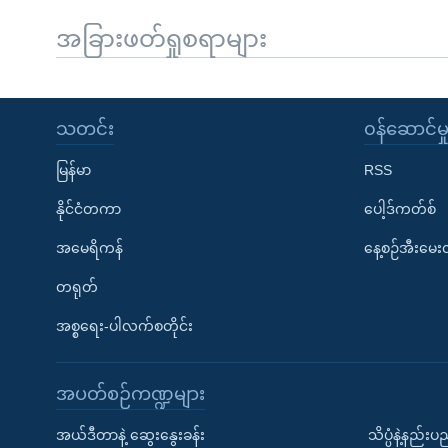
အခြားဖတ်ရှုစရာများ
သတင်း
၀န်ဆောင်မှ
မြန်မာ
RSS
နိုင်ငံတကာ
ပေါ့ဒ်ကတ်စ်
အမေရိကန်
နေ့စဉ်အီးမေ
တရုတ်
အစ္စရေး-ပါလက်စတိုင်း
အပတ်စဉ်ကဏ္ဍများ
အယ်ဒီတာနဲ့ ဆွေးနွေးခန်း
သိပ္ပံနဲ့နည်း