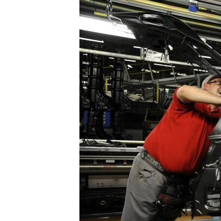
သုတပဒေသာ အင်္ဂလိပ်စာ
အ
ညွန်း
စာမျက်နှာ
သို့
ကျော်
ကြည့်
ရန်
ရှာဖွေ
ရန်
နေရာ
သို့
ကျော်
ရန်