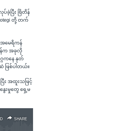
်ခဲ့ပြီး ဗြိတိန်
Motegi တို့ တက်
ဏ အမေရိကန်
ိန်က အခုလို
ဂ္ဂကနေ နုတ်
ေဆဲ ဖြစ်ပါတယ်။
ေပြီး အထူးသဖြင့်
ွေးမှုတွေ ရှေ့မ
D
SHARE