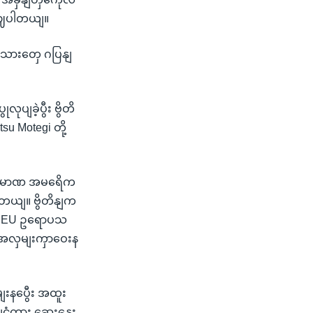
ဖွဈပါတယျ။
ကျသားတှေ ဂပြနျ
ုပျခဲ့ပွီး ဗွိတိ
su Motegi တို့
ှုပမာဏ အမရေိက
ါတယျ။ ဗွိတိနျက
ဟာ EU ဥရောပသ
့ အလှမျးကှာဝေးန
ျးနပွေီး အထူး
ငံကွား ဆှေးနှေး