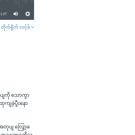
1:27
တိုက်ရိုက် လင့်ခ်
SHARE
ုပျကို သောကွာ
ကျခဲ့ပွီးနော
အတုပျ လြှော့ခ
့ အခှနျတှကေိုလ