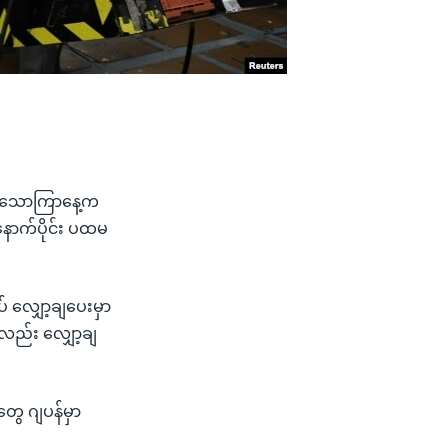
ကို သောကြာနေ့က
နောက်ပိုင်း ပထမ
် လျှော့ချပေးမှာ
လည်း လျှော့ချ
တွေ ဂျပန်မှာ