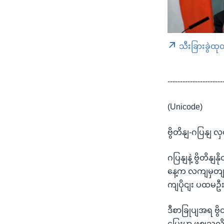
သီးခြားခွဲထု
----------------------
(Unicode)
ဗွိတိနျ-ဂပြနျ
ဂပြနျနဲ့ ဗွိတိ
နေ့က လကျမှတျထိ
ကျပိုငျး ပထမဦး
ဒီစာခြုပျအရ ဗွ
ပြေးမှာ ဖွဈသလိ