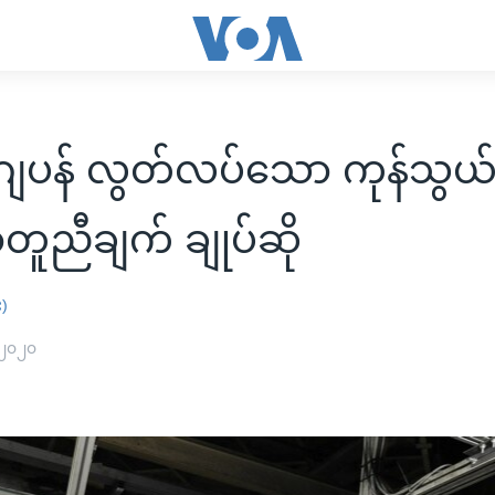
်-ဂျပန် လွတ်လပ်သော ကုန်သွယ
ညီချက် ချုပ်ဆို
း)
 ၂၀၂၀