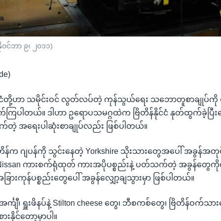
(နိုဝင်ဘာ ၉၊ ၂၀၁၁)
de)
်နိုင်ငံတို့ဟာ သမိုင်းဝင် လွတ်လပ်တဲ့ ကုန်သွယ်ရေး သဘောတူစာချုပ်
်ကြပါတယ်။ ဒါဟာ ဥရောပသမဂ္ဂထဲက ဗြိတိန်နိုင်ငံ နုတ်ထွက်ခဲ့ပြီး
လိုက်တဲ့ အရေးပါဆုံးစာချုပ်လည်း ဖြစ်ပါတယ်။
တိန်က ဂျပန်ကို သွင်းနေတဲ့ Yorkshire သိုးသားတွေအပေါ် အခွန်အတုပ
Nissan ကားစက်ရုံထုတ် ကားအပိုပစ္စည်းနဲ့ ပတ်သက်တဲ့ အခွန်တွေကို
ြားကုန်ပစ္စည်းတွေပေါ် အခွန်လျှော့ချသွားမှာ ဖြစ်ပါတယ်။
အင်္ကျီ၊ ရှူးဖိနပ်နဲ့ Stilton cheese တွေ၊ ဘီစကစ်တွေ၊ ဗြိတိန်ဝက်သား
်စားနိုင်တော့မှာပါ။