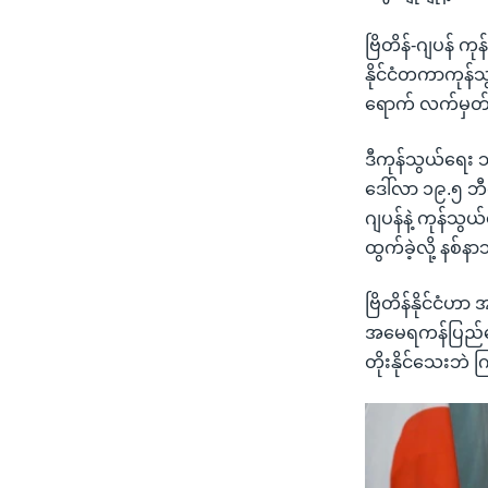
ဗြိတိန်-ဂျပန် ကုန
နိုင်ငံတကာကုန်သွ
ရောက် လက်မှတ်
ဒီကုန်သွယ်ရေး 
ဒေါ်လာ ၁၉.၅ ဘီလ
ဂျပန်နဲ့ ကုန်သ
ထွက်ခဲ့လို့ နစ်
ဗြိတိန်နိုင်ငံဟ
အမေရကန်ပြည်ထောင
တိုးနိုင်သေးဘဲ