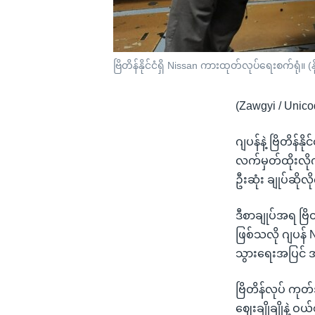
ဗြိတိန်နိုင်ငံရှိ Nissan ကားထုတ်လုပ်ရေးစက်ရုံ။ 
(Zawgyi / Unico
ဂျပန်နဲ့ ဗြိတိန
လက်မှတ်ထိုးလိုက
ဦးဆုံး ချုပ်ဆို
ဒီစာချုပ်အရ ဗြိ
ဖြစ်သလို ဂျပန် 
သွားရေးအပြင် အခ
ဗြိတိန်လုပ် ကုတ်
ဈေးချိုချိုနဲ့ ဝယ