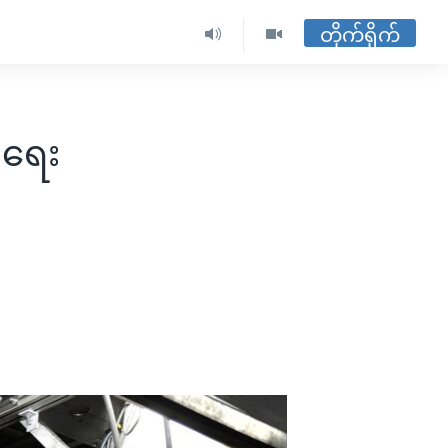
တိုက်ရိုက်
်ရေး