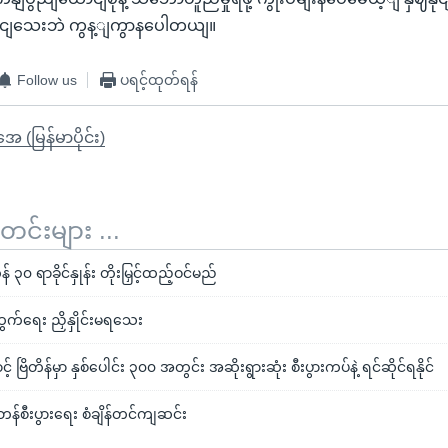
ုးနိုငျသေးဘဲ ကွန့ျကွာနပေါတယျ။
Follow us
ပရင့်ထုတ်ရန်
ုအေ (မြန်မာပိုင်း)
်းများ ...
် ၃၀ ရာခိုင်နှုန်း တိုးမြှင့်ထည့်ဝင်မည်
ထွက်ရေး ညှိနှိုင်းမရသေး
ာင့် ဗြိတိန်မှာ နှစ်ပေါင်း ၃၀၀ အတွင်း အဆိုးရွားဆုံး စီးပွားကပ်နဲ့ ရင်ဆိုင်ရနိုင်
စီးပွားရေး စံချိန်တင်ကျဆင်း