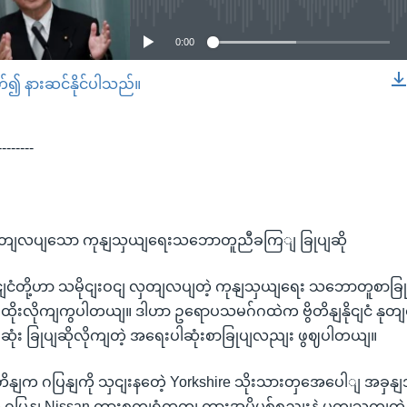
0:00
တ်၍ နားဆင်နိုင်ပါသည်။
EMBED
--------
 လှတျလပျသော ကုနျသှယျရေးသဘောတူညီခကြျ ခြုပျဆို
နျနိုငျငံတို့ဟာ သမိုငျးဝငျ လှတျလပျတဲ့ ကုနျသှယျရေး သဘောတူစာခြ
ုးလိုကျကွပါတယျ။ ဒါဟာ ဥရောပသမဂ်ဂထဲက ဗွိတိနျနိုငျငံ နုတျထှ
ဆုံး ခြုပျဆိုလိုကျတဲ့ အရေးပါဆုံးစာခြုပျလညျး ဖွဈပါတယျ။
ိတိနျက ဂပြနျကို သှငျးနတေဲ့ Yorkshire သိုးသားတှအေပေါျ အခှနျ
ု ဂပြနျ Nissan ကားစကျရုံထုတျ ကားအပိုပစ်စညျးနဲ့ ပတျသကျတဲ