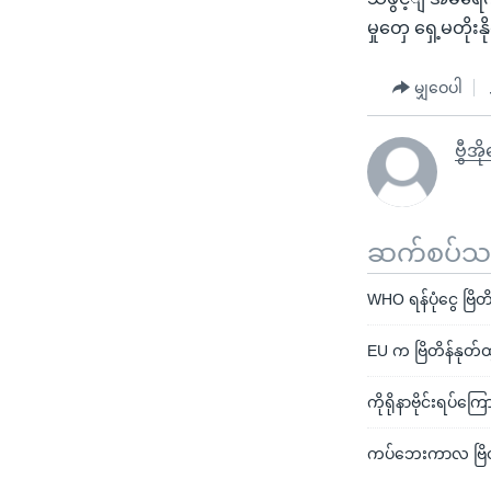
မှုတှေ ရှေ့မတိ
မျှဝေပါ
ဗွီအိ
ဆက်စပ်သတင
WHO ရန်ပုံငွေ ဗြိတိန
EU က ဗြိတိန်နုတ်
ကိုရိုနာဗိုင်းရပ်ကြေ
ကပ်ဘေးကာလ ဗြိတန်