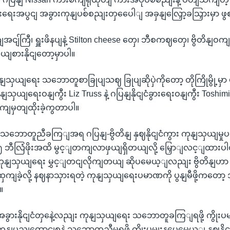
ားရေးအပွငျ အခွားကုနျပစ်စညျးတှပေေါျ အခှနျလြှော့ခသြှားမှာ 
ျအငျ်ကြီ၊ ရှူးဖိနပျနဲ့ Stilton cheese တှေ၊ ဘီစကဈတှေ၊ ဗွိတိနျဝ
့ ဝယျစားနိုငျတော့မှာပါ။
နျသှယျရေး သဘောတူစာခြုပျသဈ ခြုပျဆိုပှဲကိုတော့ တိုကြိုမွို့မှာ ပွုလ
ျသှယျရေးဝနျကွီး Liz Truss နဲ့ ဂပြနျနိုငျငံခွားရေးဝနျကွီး Toshimit
မှတျထိုးခဲ့ကွတာပါ။
 သဘောတူညီခကြျအရ ဂပြနျ-ဗွိတိနျ နှဈနိုငျငံကွား ကုနျသှယျမ
 ဘီလြံဖိုးအထိ မွင့ျတကျလာဖှယျရှိတယျလို့ မြှောျလင့ျထားပ
ဲ့ ကုနျသှယျရေး မွှင့ျတငျလိုကျတယျ ဆိုပမေယ့ျလညျး ဗွိတိနျ
ကျခဲ့လို့ နဈနာသှားရတဲ့ ကုနျသှယျရေးပမာဏကို ပွနျမီဖို့ကတော
။
ာ အခွားနိုငျငံတှနေဲ့လညျး ကုနျသှယျရေး သဘောတူခကြျရဖို့ ကွိုးပမ
ပွညျထောငျစုနဲ့ သဘောတူညီမှုရဖို့ ကွိုးပမျးနပေမေယ့ျ နှဈနိုငျ