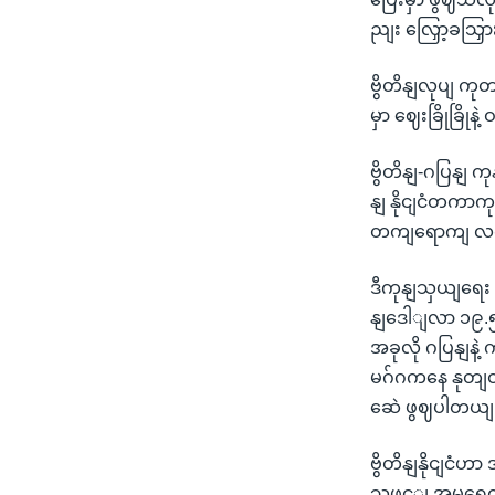
ညျး လြှော့ခသြှ
ဗွိတိနျလုပျ ကုတ
မှာ ဈေးခြိုခြိုနဲ
ဗွိတိနျ-ဂပြနျ ကု
နျ နိုငျငံတကာကုန
တကျရောကျ လကျ
ဒီကုနျသှယျရေး
နျဒေါျလာ ၁၉.၅
အခုလို ဂပြနျန
မဂ်ဂကနေ နုတျထှ
ဆေဲ ဖွဈပါတယျ
ဗွိတိနျနိုငျငံဟ
သဖွင့ျ အမရေကနျ