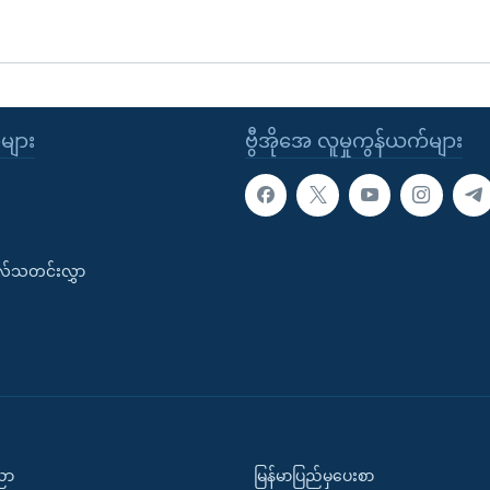
ုများ
ဗွီအိုအေ လူမှုကွန်ယက်များ
းလ်သတင်းလွှာ
ပညာ
မြန်မာပြည်မှပေးစာ