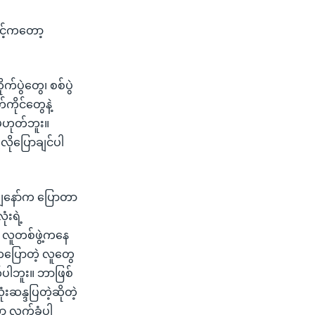
င့်ကတော့
ပွဲတွေ၊ စစ်ပွဲ
ိုင်တွေနဲ့
မဟုတ်ဘူး။
ိုပြောချင်ပါ
ု ကျနော်က ပြောတာ
ံးရဲ့
 လူတစ်ဖွဲ့ကနေ
ကပြောတဲ့ လူတွေ
ပါဘူး။ ဘာဖြစ်
းဆန္ဒပြတဲ့ဆိုတဲ့
ာ့ လက်ခံပါ