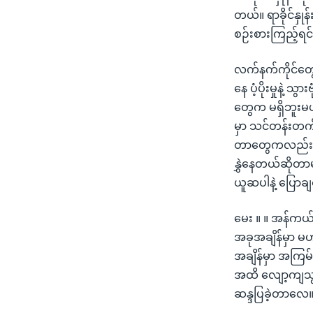
တယ်။ ရာခိုင်နှု
စဉ်းစားကြည့်ရင
လက်နက်ကိုင်တွေ
နေ ပံ့ပိုးမှုနဲ့
တွေက မရှိဘူးမဟ
မှာ သင်တန်းတက
တာတွေကလည်း အထ
နွှဲနေတယ်ဆိုတာမျ
ယူဆပါနဲ့ ပြောခ
မေး ။ ။ အန်ကယ်
အခုအချိန်မှာ မဟ
အချိန်မှာ အကြမ်
အထိ လျော့ကျသွာ
ဆန္ဒပြခဲ့တာလေ