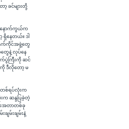
ာ့ ခင်များတို့
ေက နောက်ကွယ်က
ော့ ရှိနေတယ်။ ဒါ
်ကိုင်အဖွဲ့တွေ
ွေနဲ့ လုပ်နေ
ပွဲကြီးကို ဆင်
ကို ဒီလိုတော့ မ
ုတစ်ရပ်လုံးက
းက ဆန္ဒပြခဲ့တဲ့
ုင်းအတာတစ်ခု
ျမ်းချမ်းနဲ့