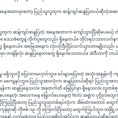
င်အနေအထားမှာတော့ ပြည်သူလူထုက ဆန့်ကျင်ဆန္ဒပြတယ်ဆိုတဲ့အဆ
လူထုက ဆန့်ကျင်ဆန္ဒပြတဲ့ အနေအထားက ကျော်သွားပြီဆိုပေမယ့် တိုက်
 ဒေသခံတွေနဲ့ တိုက်ပွဲတွေလည်း ရှိနေတယ်။ တိုင်းရင်းသားလက်နက်က
တွေ ရှိနေတယ်။ အခြေအနေက လုံးဝကြီးငြိမ်သက်သွားတာမျိုးလည်း 
ှာ တချိန်လုံး ဆန္ဒပြနေတာတွေ ရှိနေပါသေးတယ်။ အဲဒီဟာကို ဘယ်လ
်မှု မရှိဘူးလို့ ပြောတာမဟုတ်ဘူး။ ခင်များပြောတဲ့ အသုံးအနှုန်းကိ
 မကျေနပ်ဘူး။ ပြည်သူအားလုံးက ဆန္ဒပြတယ်ဆိုရင် ပြည်သူအားလု
န်းက ဆန္ဒပြနေသလဲ။ အခုထက်ထိ မြေပြင်မှာ ရှိနေသလဲ။ လူတစ်စု
ေးနေတဲ့၊ အဝေးကနေ မြှောက်ပေးနေတဲ့ NUG အဖွဲ့က ပုဂ္ဂိုလ်တွေ
ိုကြည့်ပြီးတော့ ပြည်သူလူထုတစ်ရပ်လုံးက အိမ်ထဲကတောင် မထွက်
်ကုန်မှာဆို ကိုဗစ်-၁၉ ကို ကြောက်ပြီးတော့ မထွက်ကြပါဘူး။ တမြို့လုံ
ု ကျနော် လက်မခံဘူး။ ပြည်သူအစိတ်အပိုင်းက ဆန္ဒပြတယ်ဆိုရင်တေ