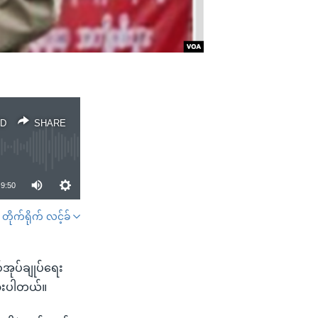
D
SHARE
9:50
တိုက်ရိုက် လင့်ခ်
SHARE
်အုပ်ချုပ်ရေး
ထားပါတယ်။