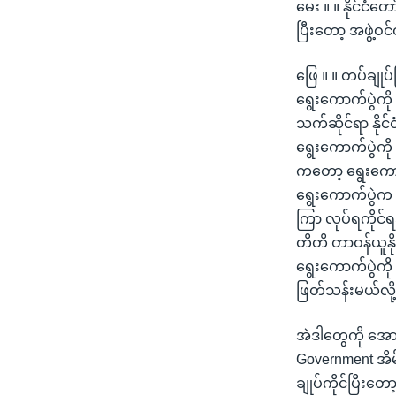
မေး ။ ။ နိုင်ငံ
ပြီးတော့ အဖွဲ
ဖြေ ။ ။ တပ်ချုပ်
ရွေးကောက်ပွဲကို
သက်ဆိုင်ရာ နို
ရွေးကောက်ပွဲက
ကတော့ ရွေးကောက
ရွေးကောက်ပွဲက က
ကြာ လုပ်ရကိုင်ရ
တိတိ တာဝန်ယူနိ
ရွေးကောက်ပွဲကို
ဖြတ်သန်းမယ်လို
အဲဒါတွေကို အောင်
Government အိမ်စ
ချုပ်ကိုင်ပြီးတ