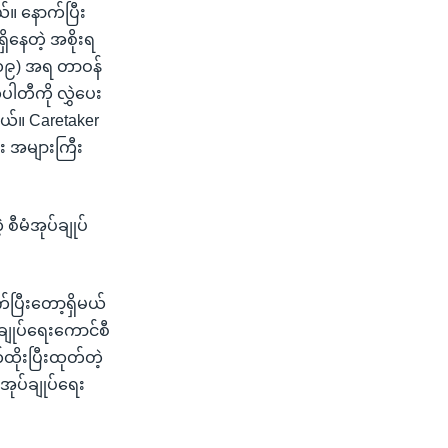
်။ နောက်ပြီး
ိနေတဲ့ အစိုးရ
(၄၁၉) အရ တာဝန်
ပါတီကို လွှဲပေး
်။ Caretaker
း အများကြီး
 စီမံအုပ်ချုပ်
ပြီးတော့ရှိမယ်
်ချုပ်ရေးကောင်စီ
ိုးပြီးထုတ်တဲ့
အုပ်ချုပ်ရေး