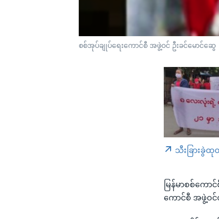
စစ်အုပ်ချုပ်ရေးကောင်စီ အဖွဲ့ဝင် ဦးခင်မောင်ဆွေ
သီးခြားခွဲထု
မြန်မာစစ်ကောင်စ
ကောင်စီ အဖွဲ့ဝ