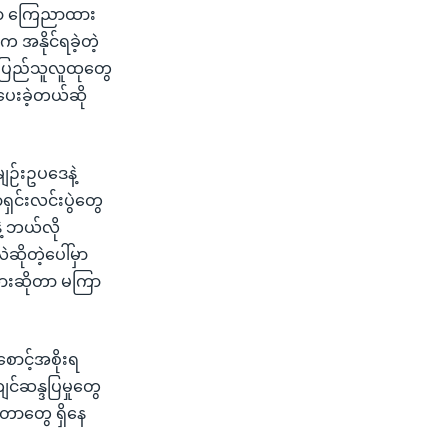
ီမှာ ကြေညာထား
 အနိုင်ရခဲ့တဲ့
။ ပြည်သူလူထုတွေ
ေးခဲ့တယ်ဆို
ျဉ်းဥပဒေနဲ့
င်းလင်းပွဲတွေ
ဲ့ ဘယ်လို
ဆိုတဲ့ပေါ်မှာ
းလားဆိုတာ မကြာ
ောင့်အစိုးရ
င်ဆန္ဒပြမှုတွေ
ေတာတွေ ရှိနေ