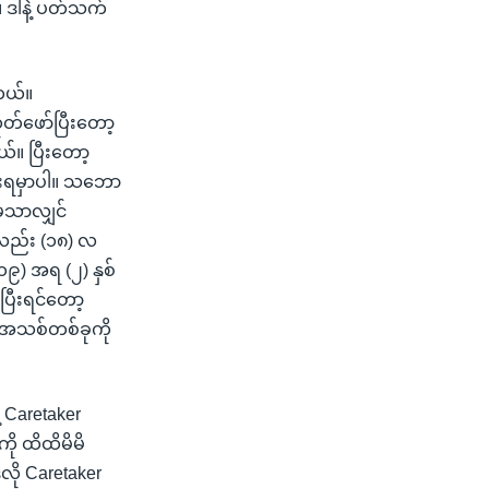
။ ဒါနဲ့ ပတ်သက်
ါတယ်။
ုတ်ဖော်ပြီးတော့
်။ ပြီးတော့
ားရမှာပါ။ သဘော
ှသာလျှင်
ွေလည်း (၁၈) လ
၁၉) အရ (၂) နှစ်
ြီးရင်တော့
ွဲအသစ်တစ်ခုကို
့ Caretaker
ကို ထိထိမိမိ
လို Caretaker