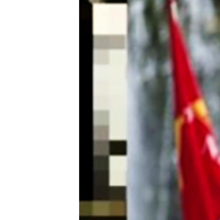
သုတပဒေသာ အင်္ဂလိပ်စာ
အ
ညွန်း
စာမျက်နှာ
သို့
ကျော်
ကြည့်
ရန်
ရှာဖွေ
ရန်
နေရာ
သို့
ကျော်
ရန်