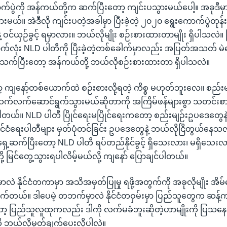
ာက်ပွဲကို အန်ကယ်တို့က ဆက်ပြီးတော့ ကျင်းပသွားမယ်ပေါ့။ အခုဒ
မယ်။ အဲဒီလို ကျင်းပတဲ့အခါမှာ ပြီးခဲ့တဲ့ ၂၀၂၀ ရွေးကောက်ပွဲတုန်းက
ဝင်ယှဉ်ခွင့် ရမှာလား။ ဘယ်လိုမျိုး စဉ်းစားထားတာမျိုး ရှိပါသလဲ
လုံး NLD ပါတီကို ပြီးခဲ့တဲ့တစ်ခေါက်မှာလည်း အပြတ်အသတ် မဲပ
တ်သက်ပြီးတော့ အန်ကယ်တို့ ဘယ်လိုစဉ်းစားထားတာ ရှိပါသလဲ။
့ ကျနော့်တစ်ယောက်ထဲ စဉ်းစားလို့ရတဲ့ ကိစ္စ မဟုတ်ဘူးလေ။ စည်းမ
်လက်ဆောင်ရွက်သွားမယ်ဆိုတာကို အကြိမ်ဖန်များစွာ သတင်းစာရှ
်ပါတယ်။ NLD ပါတီ ပြိုင်ရေးမပြိုင်ရေးကတော့ စည်းမျဉ်းဥပဒေတွေန
င်ငံရေးပါတီများ မှတ်ပုံတင်ခြင်း ဥပဒေတွေနဲ့ ဘယ်လိုငြိတွယ်နေသလဲ
ရှေ့ဆက်ပြီးတော့ NLD ပါတီ ရပ်တည်နိုင်ခွင့် ရှိသေးလား၊ မရှိသေ
တို့ မြင်တွေ့သွားရပါလိမ့်မယ်လို့ ကျနော် ပြောချင်ပါတယ်။
လဲ နိုင်ငံတကာမှာ အသိအမှတ်ပြုမှု ရဖို့အတွက်ကို အခုလိုမျိုး အိမ်စ
လိုက်တယ်။ ဒါပေမဲ့ တဘက်မှာလဲ နိုင်ငံတဝှမ်းမှာ ပြည်သူတွေက ဆန့်ကျ
ုတော့ ပြည်သူလူထုကလည်း ဒါကို လက်မခံဘူးဆိုတဲ့ဟာမျိုးကို ပြသန
ု ဘယ်လိုမှတ်ချက်ပေးလိုပါလဲ။