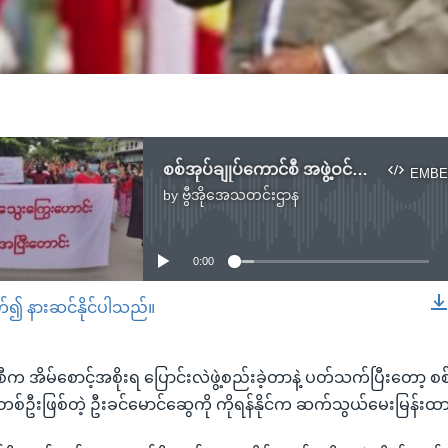
စစ်အုပ်ချုပ်ကောင်စီ အဖွဲ့ဝင်ရဲ့ ဖြေရှင်းချက်
EMBE
by
ဗွီအိုအေသတင်းဌာန
No media source currently available
0:00
တ်၍ နားဆင်နိုင်ပါသည်။
EMBED
ီက အိမ်စောင့်အစိုးရ ပြောင်းလဲဖွဲ့စည်းခဲ့တာနဲ့ ပတ်သက်ပြီးတော့ စစ
င်တစ်ဦးဖြစ်တဲ့ ဦးခင်မောင်ဆွေကို ကိုရန်နိုင်က ဆက်သွယ်မေးမြန်း