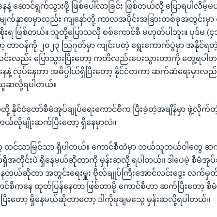
ဲ့ ဆောင်ရွက်သွားဖို့ ဖြစ်ပေါ်လာခြင်း ဖြစ်တယ်လို့ ပြောရပါလိမ့်မယ
မျက်နှာစာမှာလည်း ကျနော်တို့ ကာလအပိုင်းအခြားတစ်ခုအတွင်းမှာ ရှ
စိုးရ ဖြစ်တယ်။ သူတို့ပြောသလို စစ်ကောင်စီ မဟုတ်ပါဘူး။ ပုဒ်မ 
ာ့ တာဝန်ကို ၂၀၂၃ သြဂုတ်မှာ ကျင်းပတဲ့ ရွေးကောက်ပွဲမှာ အနိုင်ရတဲ့
င်းလည်း ပြောသွားပြီးတော့ ကတိလည်းပေးသွားတာကို တွေ့ရပါတယ
နဲ့ လုပ်နေတာ အဓိပ္ပါယ်ရှိပြီးတော့ နိုင်ငံတကာ ဆက်ဆံရေးမှာလည်
 ယူဆလို့ရပါတယ်။
့ နိုင်ငံတော်စီမံအုပ်ချုပ်ရေးကောင်စီက ပြီးခဲ့တဲ့အချိန်မှာ ဖွဲ့လိုက်တဲ့
်လိုမျိုးဆက်ပြီးတော့ ရှိနေမှာလဲ။
ာ့ ထင်သာမြင်သာ ရှိပါတယ်။ ကောင်စီထဲမှာ ဘယ်သူဘယ်ဝါတွေ ဆက်
ိအတိုင်းပဲ ရှိနေမယ်ဆိုတာကို မှန်းဆလို့ ရပါတယ်။ ဒါပေမဲ့ စီမံအုပ
တယ်ဆိုတာ အတွင်းရေးမှူး ဗိုလ်ချုပ်ကြီးအောင်လင်းဒွေး လက်မှတ်ထ
င်စီကနေ ထုတ်ပြန်နေတာ ဖြစ်တာမို့ ကောင်စီဟာ ဆက်ပြီးတော့ စီမံ
ီးတော့ ရှိနေမယ်ဆိုတာတော့ ဒါကိုမုချမသွေ မှန်းဆလို့ရပါတယ်။