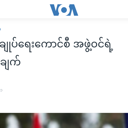
ာ
ချုပ်ရေးကောင်စီ အဖွဲ့ဝင်ရဲ့
းချက်
၂၁