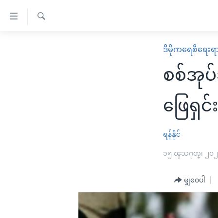
သုံး
ရ
ရှာဖွေ
လွယ်ကူ
မူလစာမျက်နှာ
ဒီမိုကရေစီရေးရ
ရ
စေ
မြန်မာ
လာ
စစ်အုပ်
သည့်
ဒ်
ကမ္ဘာ့သတင်းများ
Link
ဗွီဒီယို
နိုင်ငံတကာ
ဖြေရှင်
များ
သတင်းလွတ်လပ်ခွင့်
အမေရိကန်
ပင်မ
ရပ်ဝန်းတခု လမ်းတခု အလွန်
တရုတ်
ရန်နိုင်
အကြောင်းအရာ
အင်္ဂလိပ်စာလေ့လာမယ်
အစ္စရေး-ပါလက်စတိုင်း
၁၅ ၾသဂုတ္၊ ၂၀
သို့
အပတ်စဉ်ကဏ္ဍများ
အမေရိကန်သုံးအီဒီယံ
ကျော်
မျှဝေပါ
ကြည့်
ရေဒီယိုနှင့်ရုပ်သံ အချက်အလက်များ
မကြေးမုံရဲ့ အင်္ဂလိပ်စာ
ရေဒီယို
ရန်
ရေဒီယို/တီဗွီအစီအစဉ်
ရုပ်ရှင်ထဲက အင်္ဂလိပ်စာ
တီဗွီ
ပင်မ