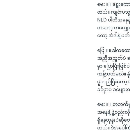
မေး ။ ။ ရွေးကေ
တယ်။ ကျင်းပသွား
NLD ပါတီအနေနဲ့ 
ကတော့ တလျှောက်
တော့ အဲဒါနဲ့ ပ
ဖြေ ။ ။ ဒါကတော
အညီအညွတ်ပဲ ဆက
မှာ ပြောပြီးဖြစ
ကန့်သတ်မလဲ။ နို
မူတည်ပြီးတော့ 
ခင်မှာပဲ ခင်များ
မေး ။ ။ တဘက်မှာ
အနေနဲ့ ဖွဲ့စည်း
ရှိနေတုန်းပဲဆိ
တယ်။ ဒီအပေါ်ကိ