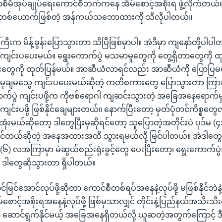
တော်စီမံအုပ်ချုပ်ရေးကောင်စီဘက်ကနေ အိမ်စောင့်အစိုးရ ဖွဲ့လိုက်တယ်
့ဝင်တစ်ယောက်ဖြစ်တဲ့ အန်ကယ်သဘောထားကို သိလိုပါတယ်။
ကြီးက မိန့်ခွန်းပြောသွားတာ သိပြီဖြစ်မှာပါ။ အဲဒီမှာ ကျနော်တို့ပါပ
 ကျင်းပပေးမယ်။ ရွေးကောက်ပွဲ မသမာမှုတွေကို တွေ့ရှိတာတွေကို ထ
င်ငံတွေကို ထုတ်ပြန်မယ်။ အာဆီယံလာရင်လည်း အာဆီယံကို ပြောပြမယ
ို မုချမသွေ ကျင်းပပေးမယ်ဆိုတဲ့ ကတိစကားတွေ ပြောသွားတာ ကြ
်ပွဲ ကျင်းပဖို့က ကိုဗစ်ရောဂါ ကျဆင်းသွားတဲ့ အခြေအနေရောက်မ
ျင်းပဖို့ ဖြစ်နိုင်ချေများတယ်။ နောက်ပြီးတော့ မှတ်ပုံတင်ကိစ္စတ
အုံးမယ်ဆိုတော့ ဒါတွေပြီးမှဆိုရင်တော့ သူပြောတဲ့အတိုင်းပဲ ပုဒ်မ (၄
ုင်တယ်ဆိုတဲ့ အနေအထားအထိ သွားရမယ်လို့ မြင်ပါတယ်။ အဲဒါတွေပ
 (၆) လအကြာမှာ မဲဆွယ်စည်းရုံးခွင့်တွေ ပေးပြီးတော့၊ ရွေးကောက်ပ
့ ဒါတွေဆိုသွားတာ ရှိပါတယ်။
မြင်အောင်လုပ်ဖို့ဆိုတာ ကောင်စီတစ်ရပ်အနေနဲ့လုပ်ဖို့ မဖြစ်နိုင်ဘဲနဲ
ောင့်အစိုးရအနေနဲ့လုပ်ဖို့ ဖြစ်မှသာလျှင် တိုင်းနဲ့ပြည်နယ်အသီးသီး
ော့ ဆောင်ရွက်နိုင်မယ့် အခြေအနေရှိတယ်လို့ ယူဆတဲ့အတွက်ကြောင့် ဒီ