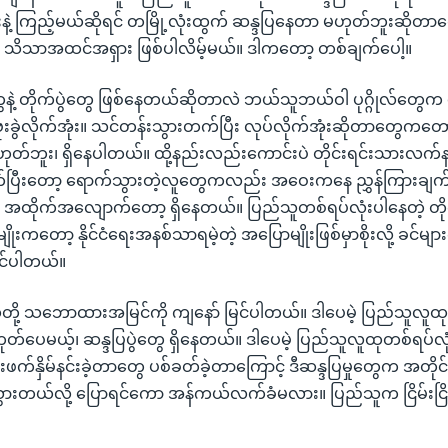
န်းနဲ့ ကြည့်မယ်ဆိုရင် တမြို့လုံးထွက် ဆန္ဒပြနေတာ မဟုတ်ဘူးဆိုတာတေ
် သိသာအထင်အရှား ဖြစ်ပါလိမ့်မယ်။ ဒါကတော့ တစ်ချက်ပေါ့။
နဲ့ တိုက်ပွဲတွေ ဖြစ်နေတယ်ဆိုတာလဲ ဘယ်သူဘယ်ဝါ ပုဂ္ဂိုလ်တွ
 သွားဗုံးခွဲလိုက်အုံး။ သင်တန်းသွားတက်ပြီး လုပ်လိုက်အုံးဆိုတာတွေကတ
ုတ်ဘူး၊ ရှိနေပါတယ်။ ထို့နည်းလည်းကောင်းပဲ တိုင်းရင်းသားလက်နက
်ပြီးတော့ ရောက်သွားတဲ့လူတွေကလည်း အဝေးကနေ ညွှန်ကြားချက်တ
ိုက်အလျောက်တော့ ရှိနေတယ်။ ပြည်သူတစ်ရပ်လုံးပါနေတဲ့ တိုက်
ိုးကတော့ နိုင်ငံရေးအနစ်သာရမဲ့တဲ့ အပြောမျိုးဖြစ်မှာစိုးလို့ ခင်များ
ျင်ပါတယ်။
တို့ သဘောထားအမြင်ကို ကျနော် မြင်ပါတယ်။ ဒါပေမဲ့ ပြည်သူလူထ
ုတ်ပေမယ့်၊ ဆန္ဒပြပွဲတွေ ရှိနေတယ်။ ဒါပေမဲ့ ပြည်သူလူထုတစ်ရပ်လုံ
းဖက်နှိမ်နင်းခဲ့တာတွေ ပစ်ခတ်ခဲ့တာကြောင့် ဒီဆန္ဒပြမှုတွေက အတိ
းတယ်လို့ ပြောရင်ကော အန်ကယ်လက်ခံမလား။ ပြည်သူက ငြိမ်းငြိမ်းခ
။