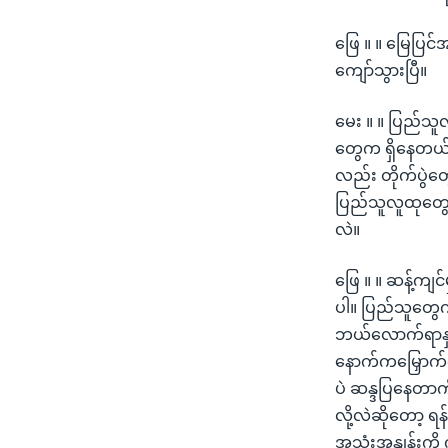
ဖြေ ။ ။ မြေပြ
ကျော်သွားပြီ။
မေး ။ ။ ပြည်သူ
တွေက ရှိနေတယ်။
လည်း တိုက်ပွဲ
ပြည်သူလူထုတွေမ
လဲ။
ဖြေ ။ ။ ဆန့်ကျင
ပါ။ ပြည်သူတွေက
ဘယ်လောက်ရာနှု
နောက်ကမြှောက်ပ
ပဲ ဆန္ဒပြနေတာက
လို့လဲဆိုတော့ ရန
အသုံးအနှုန်းကိ