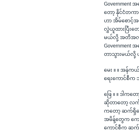
Government အနေန
တော့ နိုင်ငံတကာ
ဟာ အိမ်စောင့်အ
လွှဲယူထားပြီးတေ
မယ်လို့ အတိအလ
Government အနေ
တာသွားမယ်လို့
မေး ။ ။ အန်ကယ်တို
ရေးကောင်စီက ဘယ
ဖြေ ။ ။ ဒါကတေ
ဆိုတာတော့ လက်ရှ
ကတော့ ဆက်ရှိနေ
အမိန့်တွေက ကော
ကောင်စီက ဆက်ပြ