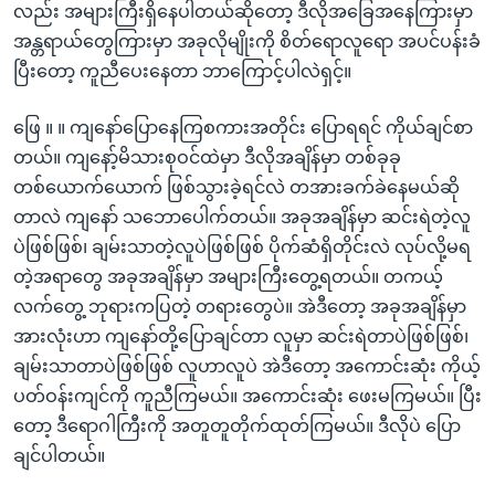
လည်း အများကြီးရှိနေပါတယ်ဆိုတော့ ဒီလိုအခြေအနေကြားမှာ
အန္တရာယ်တွေကြားမှာ အခုလိုမျိုးကို စိတ်ရောလူရော အပင်ပန်းခံ
ပြီးတော့ ကူညီပေးနေတာ ဘာကြောင့်ပါလဲရှင့်။
ဖြေ ။ ။ ကျနော်ပြောနေကြစကားအတိုင်း ပြောရရင် ကိုယ်ချင်စာ
တယ်။ ကျနော့်မိသားစုဝင်ထဲမှာ ဒီလိုအချိန်မှာ တစ်ခုခု
တစ်ယောက်ယောက် ဖြစ်သွားခဲ့ရင်လဲ တအားခက်ခဲနေမယ်ဆို
တာလဲ ကျနော် သဘောပေါက်တယ်။ အခုအချိန်မှာ ဆင်းရဲတဲ့လူ
ပဲဖြစ်ဖြစ်၊ ချမ်းသာတဲ့လူပဲဖြစ်ဖြစ် ပိုက်ဆံရှိတိုင်းလဲ လုပ်လို့မရ
တဲ့အရာတွေ အခုအချိန်မှာ အများကြီးတွေ့ရတယ်။ တကယ့်
လက်တွေ့ ဘုရားကပြတဲ့ တရားတွေပဲ။ အဲဒီတော့ အခုအချိန်မှာ
အားလုံးဟာ ကျနော်တို့ပြောချင်တာ လူမှာ ဆင်းရဲတာပဲဖြစ်ဖြစ်၊
ချမ်းသာတာပဲဖြစ်ဖြစ် လူဟာလူပဲ အဲဒီတော့ အကောင်းဆုံး ကိုယ့်
ပတ်ဝန်းကျင်ကို ကူညီကြမယ်။ အကောင်းဆုံး ဖေးမကြမယ်။ ပြီး
တော့ ဒီရောဂါကြီးကို အတူတူတိုက်ထုတ်ကြမယ်။ ဒီလိုပဲ ပြော
ချင်ပါတယ်။