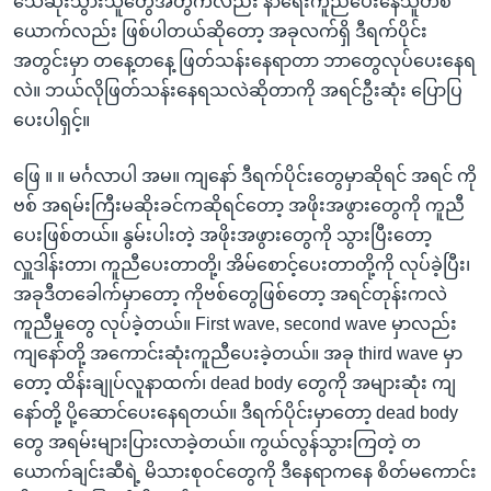
သေဆုံးသွားသူတွေအတွက်လည်း နာရေးကူညီပေးနေသူတစ်
ယောက်လည်း ဖြစ်ပါတယ်ဆိုတော့ အခုလက်ရှိ ဒီရက်ပိုင်း
အတွင်းမှာ တနေ့တနေ့ ဖြတ်သန်းနေရာတာ ဘာတွေလုပ်ပေးနေရ
လဲ။ ဘယ်လိုဖြတ်သန်းနေရသလဲဆိုတာကို အရင်ဦးဆုံး ပြောပြ
ပေးပါရှင့်။
ဖြေ ။ ။ မင်္ဂလာပါ အမ။ ကျနော် ဒီရက်ပိုင်းတွေမှာဆိုရင် အရင် ကို
ဗစ် အရမ်းကြီးမဆိုးခင်ကဆိုရင်တော့ အဖိုးအဖွားတွေကို ကူညီ
ပေးဖြစ်တယ်။ နွမ်းပါးတဲ့ အဖိုးအဖွားတွေကို သွားပြီးတော့
လှူဒါန်းတာ၊ ကူညီပေးတာတို့၊ အိမ်စောင့်ပေးတာတို့ကို လုပ်ခဲ့ပြီး၊
အခုဒီတခေါက်မှာတော့ ကိုဗစ်တွေဖြစ်တော့ အရင်တုန်းကလဲ
ကူညီမှုတွေ လုပ်ခဲ့တယ်။ First wave, second wave မှာလည်း
ကျနော်တို့ အကောင်းဆုံးကူညီပေးခဲ့တယ်။ အခု third wave မှာ
တော့ ထိန်းချုပ်လူနာထက်၊ dead body တွေကို အများဆုံး ကျ
နော်တို့ ပို့ဆောင်ပေးနေရတယ်။ ဒီရက်ပိုင်းမှာတော့ dead body
တွေ အရမ်းများပြားလာခဲ့တယ်။ ကွယ်လွန်သွားကြတဲ့ တ
ယောက်ချင်းဆီရဲ့ မိသားစုဝင်တွေကို ဒီနေရာကနေ စိတ်မကောင်း