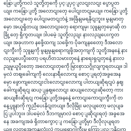
နြောျတို့ကလဲ သူတို့တှကေို ပှင့ျပှင့ျလငျးလငျး ပွောပွတ
ယျ။ ကနြောျတို့ အလောငျးတှေ ပေါငျးတငျမယျ။ ကနြောျတို့
အလောငျးတှေ ပေါငျးမတငျဘဲနဲ့ အခြိနျမရနိုငျဘူး။ မွနျမာတှ
မှော အယူရှိတယျ အလောငျးတှေ ရောကျမှ၊ သုူနျတှမှောဆို တ
ခြို့တှေ ရှိကွတယျ။ ဒါပမေဲ့ သူတို့လညျး နားလညျပေးကွတ
ယျ။ အခုဟာက နဖေို့ထကျ သဖေို့က ပိုခကျနတေော့ ဒီအလော
ငျးကွီးကို သုူနျကို မွနျမွနျရောကျဖို့အတှကျကို သူတို့အနနေဲ့ နား
လညျပေးပွီးတော့ ပရဟိတသမားတှနေဲ့ နာရေးရှငျတှနေဲ့ နားလ
ညျမှုယူပွီးတော့ အလောငျးတှကေို မြားစှာသဂွိုလျကွရတယျ။ ဒါ
မှလဲ တဈခေါကျကို လေးနာရီလောကျ စောင့ျရတဲ့အခွအေန
မှော ခွောကျလောငျးငါးလောငျးလောကျ ပါတယျဆိုရငျပဲ နှဈ
ခေါကျဆိုရငျ ဆယ့ျနှဈလောငျး ဆယျလောငျးဆိုတော့ ကား
ဆယျစီးဆိုရငျ ကနြောျတို့အနနေဲ့ ကောငျးကောငျးကွီးကို တ
နေ့ပွူနာကို ကူညီပေးနိုငျတယျ။ ဒီလိုမြိုး မလုပျတော့ မလုပျခ
ငြျပါဘူး။ ဒါပမေဲ့လဲ ဒီဘကျမှာလဲ စောင့ျဆိုငျးရတဲ့ အခွအေ
နေ အခကျအခဲ ရှိတာကွောင့ျ ကနြောျတို့မှာ ဒီလိုလုပျရတ
ယျ။ လူတှအေကုနျလုံးလဲ ကပျရောဂါကွီးမှ ကြောျလှှာနိုငျကွ