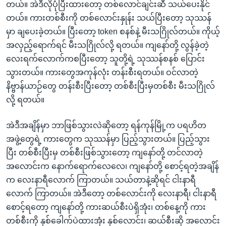
တယ်။ အဲဒီလိုပုံပြီးထားတော့ တစ်လောင်ချင်းဆီ သယ်ပေးနိုင်
တယ်။ ကားတစ်စီးကို တစ်လောင်းနှုန်း သယ်ပြီးတော့ သုဿန်
မှာ ချပေးခဲ့တယ်။ ပြီးတော့ token စနစ်နဲ့ မီးသဂြိုလ်တယ်။ ကိုယ့်
အလှည့်ရောက်ရင် မီးသဂြိုလ်လို့ ရတယ်။ ကျနော်တို့ လွန်ခဲ့တဲ့
လေးရက်လောက်ကစပြီးတော့ သူတို့ရဲ့ သုဿန်စနစ် ပြောင်း
သွားတယ်။ ကားတွေအကုန်လုံး တန်းစီးရတယ်။ ဝင်လာတဲ့
နိဗ္ဗာန်ယာဉ်တွေ တန်းစီးပြီးတော့ တစ်စီးပြီးမှတစ်စီး မီးသဂြိုလ်
လို့ ရတယ်။
အဲဒီအချိန်မှာ ဘာဖြစ်သွားလဲဆိုတော့ ရန်ကုန်မြို့က ပရဟိတ
အဖွဲ့တွေရဲ့ ကားတွေက သုဿန်မှာ ပြည့်သွားတယ်။ ပြည့်သွား
ပြီး တစ်စီးပြီးမှ တစ်စီးဖြစ်သွားတော့ ကျနော်တို့ တင်လာတဲ့
အလောင်းက နောက်ရောက်လေလေ၊ ကျနော်တို့ စောင့်ရတဲ့အချိန်
က လေးနာရီလောက် ကြာတယ်။ သယ်တာနဲ့ဆိုရင် ငါးနာရီ
လောက် ကြာတယ်။ အဲဒီတော့ တစ်လောင်းကို လေးနာရီ၊ ငါးနာရီ
စောင့်ရတော့ ကျနော်တို့ ကားဆယ်စီးပဲရှိအုံး၊ တစ်နေ့ကို ကား
တစ်စီးကို နှစ်ခေါက်ပဲထားအုံး နှစ်လောင်း၊ ဆယ်စီးဆို အလောင်း