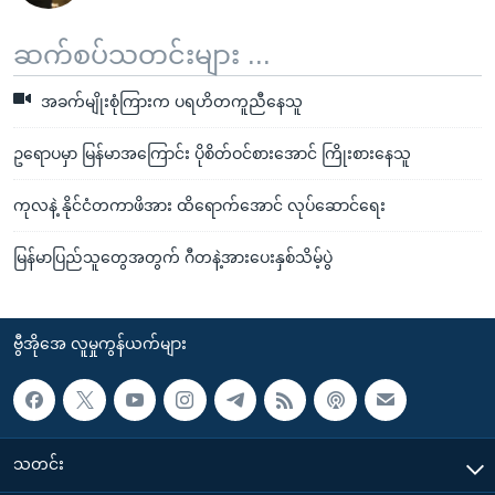
ဆက်စပ်သတင်းများ ...
အခက်မျိုးစုံကြားက ပရဟိတကူညီနေသူ
ဥရောပမှာ မြန်မာအကြောင်း ပိုစိတ်ဝင်စားအောင် ကြိုးစားနေသူ
ကုလနဲ့ နိုင်ငံတကာဖိအား ထိရောက်အောင် လုပ်ဆောင်ရေး
မြန်မာပြည်သူတွေအတွက် ဂီတနဲ့အားပေးနှစ်သိမ့်ပွဲ
ဗွီအိုအေ လူမှုကွန်ယက်များ
သတင်း