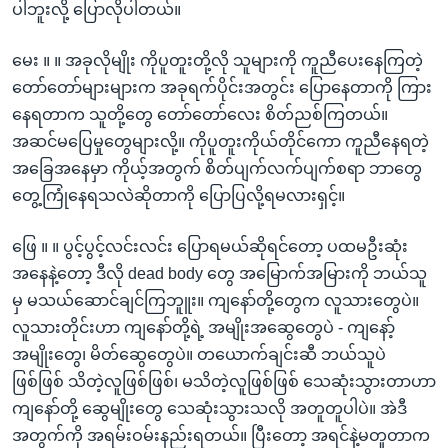
ပါဘူးလို့ ပြောလိုပါတယ်။
မေး ။ ။ အခုလိုမျိုး ကိုပူတူးတို့လို သူများကို ကူညီပေးနေကြတဲ့
တော်တော်များများက အခုရက်ပိုင်းအတွင်း ပြောနေတာကို ကြား
နေရတာက သူတို့တွေ တော်တော်လေး စိတ်ညစ်ကြတယ်။
အဆင်မပြေမှုတွေများလို့။ ကိုပူတူးကိုယ်တိုင်ကော ကူညီနေရတဲ့
အခြေအနေမှာ ကိုယ့်အတွက် စိတ်ပျက်လက်ပျက်စရာ ဘာတွေ
တွေ့ကြုံနေရသလဲဆိုတာကို ပြောပြလို့ရမလားရှင့်။
ဖြေ ။ ။ ပွင့်ပွင့်လင်းလင်း ပြောရမယ်ဆိုရင်တော့ ပထမဦးဆုံး
အနေနဲ့တော့ ဒီလို dead body တွေ အမြောက်အမြားကို ဘယ်သူ
မှ မသယ်ဆောင်ချင်ကြဘူူး။ ကျနော်တို့တွေက လူသားတွေပဲ။
လူသားတိုင်းဟာ ကျနော်တို့ရဲ့ အမျိုးအဆွေတွေပဲ - ကျနော့်
အမျိုးတွေ၊ မိတ်ဆွေတွေပဲ။ တယောက်ချင်းဆီ ဘယ်သူပဲ
ဖြစ်ဖြစ် သိတဲ့လူဖြစ်ဖြစ်၊ မသိတဲ့လူဖြစ်ဖြစ် သေဆုံးသွားတာဟာ
ကျနော်တို့ ဆွေမျိုးတွေ သေဆုံးသွားသလို အတူတူပါပဲ။ အဲဒီ
အတွက်ကို အရမ်းဝမ်းနည်းရတယ်။ ပြီးတော့ အရင်နဲ့မတူတာက