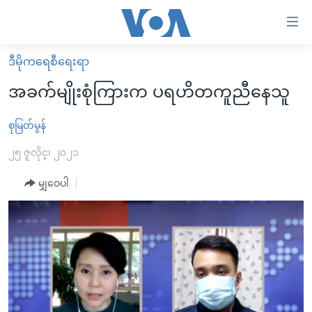
သုံး
ရ
လွယ်ကူ
ဒီမိုကရေစီရေးရာ
မူလစာမျက်နှာ
စေ
အခက်မျိုးစုံကြားက ပရဟိတကူညီနေသူ
မြန်မာ
သည့်
ကမ္ဘာ့သတင်းများ
စုမြတ်မွန်
Link
ဗွီဒီယို
နိုင်ငံတကာ
၂၅ ဇူလိုင္၊ ၂၀၂၁
များ
သတင်းလွတ်လပ်ခွင့်
အမေရိကန်
မျှဝေပါ
ပင်မ
ရပ်ဝန်းတခု လမ်းတခု အလွန်
တရုတ်
အကြောင်းအရာ
သို့
အင်္ဂလိပ်စာလေ့လာမယ်
အစ္စရေး-ပါလက်စတိုင်း
ကျော်
အပတ်စဉ်ကဏ္ဍများ
အမေရိကန်သုံးအီဒီယံ
ကြည့်
ရေဒီယိုနှင့်ရုပ်သံ အချက်အလက်များ
မကြေးမုံရဲ့ အင်္ဂလိပ်စာ
ရေဒီယို
ရန်
ပင်မ
ရေဒီယို/တီဗွီအစီအစဉ်
ရုပ်ရှင်ထဲက အင်္ဂလိပ်စာ
တီဗွီ