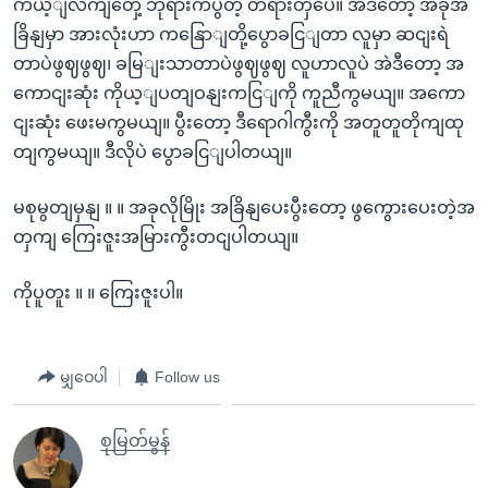
ကယ့ျလကျတှေ့ ဘုရားကပွတဲ့ တရားတှပေဲ။ အဲဒီတော့ အခုအ
ခြိနျမှာ အားလုံးဟာ ကနြောျတို့ပွောခငြျတာ လူမှာ ဆငျးရဲ
တာပဲဖွဈဖွဈ၊ ခမြျးသာတာပဲဖွဈဖွဈ လူဟာလူပဲ အဲဒီတော့ အ
ကောငျးဆုံး ကိုယ့ျပတျဝနျးကငြျကို ကူညီကွမယျ။ အကော
ငျးဆုံး ဖေးမကွမယျ။ ပွီးတော့ ဒီရောဂါကွီးကို အတူတူတိုကျထု
တျကွမယျ။ ဒီလိုပဲ ပွောခငြျပါတယျ။
မစုမွတျမှနျ ။ ။ အခုလိုမြိုး အခြိနျပေးပွီးတော့ ဖွကွေားပေးတဲ့အ
တှကျ ကြေးဇူးအမြားကွီးတငျပါတယျ။
ကိုပူတူး ။ ။ ကြေးဇူးပါ။
မျှဝေပါ
Follow us
စုမြတ်မွန်