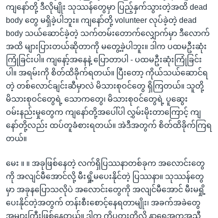
ကျနော်တို့ ဒီလိုမျိုး သုဿန်တွေမှာ ပြည့်နှက်သွားတဲ့အထိ dead
body တွေ မရှိခဲ့ပါဘူး။ ကျနော်တို့ volunteer လုပ်ခဲ့တဲ့ dead
body သယ်ဆောင်ခဲ့တဲ့ သက်တမ်းတောက်လျှောက်မှာ ဒီလောက်
အထိ များပြားတယ်ဆိုတာကို မတွေ့ခဲ့ပါဘူး။ ဒါက ပထမဦးဆုံး
ကြုံခြင်းပါ။ ကျနော့်အနေနဲ့ ပြောတာပါ - ပထမဦးဆုံးကြုံခြင်း
ပါ။ အရမ်းကို စိတ်ထိခိုက်ရတယ်။ ပြီးတော့ ကိုယ်သယ်ဆောင်ရ
တဲ့ တစ်လောင်ချင်းဆီမှာလဲ မိသားစုဝင်တွေ ရှိကြတယ်။ သူတို့
မိသားစုဝင်တွေရဲ့ သောကတွေ၊ မိသားစုဝင်တွေရဲ့ ပူဆွေး
ဝမ်းနည်းမှုတွေက ကျနော်တို့အပေါ်ပါ လွှမ်းမိုးတာကြောင့် ကျ
နော်တို့လည်း ထပ်တူခံစားရတယ်။ အဲဒီအတွက် စိတ်ထိခိုက်ကြရ
တယ်။
မေး ။ ။ အခုဖြစ်နေတဲ့ လက်ရှိပြဿနာတစ်ခုက အလောင်းတွေ
ကို အလျင်မီအောင်လို့ မီးရှို့မပေးနိုင်တဲ့ ပြဿနာ။ သုဿန်တွေ
မှာ အခုနပြောသလိုပဲ အလောင်းတွေကို အလျင်မီအောင် မီးမရှို့
ပေးနိုင်တဲ့အတွက် တန်းစီးစောင့်နေရတာမျိုး၊ အခက်အခဲတွေ
အများကြီးဖြစ်နေတယ်။ ဒါက ကိုပူတူးတို့လို နာရေအကူအညီ