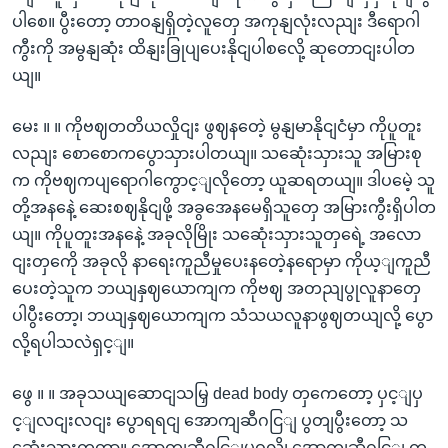
ပါစေ။ ပွီးတော့ တာဝနျရှိတဲ့လူတှေ အကုနျလုံးလညျး ဒီရောဂါ
ကွီးကို အမွနျဆုံး ထိနျးခြုပျပေးနိုငျပါစလေို့ ဆုတောငျးပါတ
ယျ။
မေး ။ ။ ကိုဗဈတတိယလှိုငျး ဖွဈနတေဲ့ မွနျမာနိုငျငံမှာ ကိုပူတူး
လညျး စောစောကပွောသှားပါတယျ။ သဆေုံးသှားသူ အမြားစု
က ကိုဗဈကပျရောဂါကွောင့ျလိုတော့ ယူဆရတယျ။ ဒါပမေဲ့ သူ
တို့အနနေဲ့ ဆေးစဈနိုငျဖို့ အခွအေနမေရှိသူတှေ အမြားကွီးရှိပါတ
ယျ။ ကိုပူတူးအနနေဲ့ အခုလိုမြိုး သဆေုံးသှားသူတှရေဲ့ အလော
ငျးတှကေို အခုလို နာရေးကူညီမှုပေးနတေဲ့နရောမှာ ကိုယ့ျကူညီ
ပေးတဲ့သူက ဘယျနှဈယောကျက ကိုဗဈ အတညျပွုလူနာတှေ
ပါပွီးတော့၊ ဘယျနှဈယောကျက သံသယလူနာဖွဈတယျလို့ ပွော
လို့ရပါသလဲရှင့ျ။
ဖွေ ။ ။ အခုသယျဆောငျသမြှ dead body တှကေတော့ ပှင့ျပှ
င့ျလငျးလငျး ပွောရရငျ အောကျဆီဂငြျ ပွတျပွီးတော့ သ
ဆေုံးသှားကွတာ။ အောကျဆီဂငြျမဝလို့၊ အောကျဆီဂငြျ က