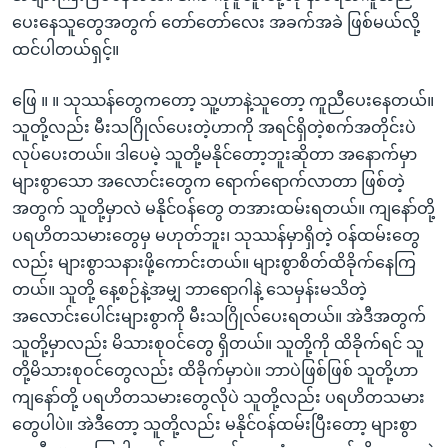
ပေးနေသူတွေအတွက် တော်တော်လေး အခက်အခဲ ဖြစ်မယ်လို့
ထင်ပါတယ်ရှင့်။
ဖြေ ။ ။ သုဿန်တွေကတော့ သူ့ဟာနဲ့သူတော့ ကူညီပေးနေတယ်။
သူတို့လည်း မီးသဂြိုလ်ပေးတဲ့ဟာကို အရင်ရှိတဲ့စက်အတိုင်းပဲ
လုပ်ပေးတယ်။ ဒါပေမဲ့ သူတို့မနိုင်တော့ဘူးဆိုတာ အနောက်မှာ
များစွာသော အလောင်းတွေက ရောက်ရောက်လာတာ ဖြစ်တဲ့
အတွက် သူတို့မှာလဲ မနိုင်ဝန်တွေ တအားထမ်းရတယ်။ ကျနော်တို့
ပရဟိတသမားတွေမှ မဟုတ်ဘူး၊ သုဿန်မှာရှိတဲ့ ဝန်ထမ်းတွေ
လည်း များစွာသနားဖို့ကောင်းတယ်။ များစွာစိတ်ထိခိုက်နေကြ
တယ်။ သူတို့ နေ့စဉ်နဲ့အမျှ ဘာရောဂါနဲ့ သေမှန်းမသိတဲ့
အလောင်းပေါင်းများစွာကို မီးသဂြိုလ်ပေးရတယ်။ အဲဒီအတွက်
သူတို့မှာလည်း မိသားစုဝင်တွေ ရှိတယ်။ သူတို့ကို ထိခိုက်ရင် သူ
တို့မိသားစုဝင်တွေလည်း ထိခိုက်မှာပဲ။ ဘာပဲဖြစ်ဖြစ် သူတို့ဟာ
ကျနော်တို့ ပရဟိတသမားတွေလိုပဲ သူတို့လည်း ပရဟိတသမား
တွေပါပဲ။ အဲဒီတော့ သူတို့လည်း မနိုင်ဝန်ထမ်းပြီးတော့ များစွာ