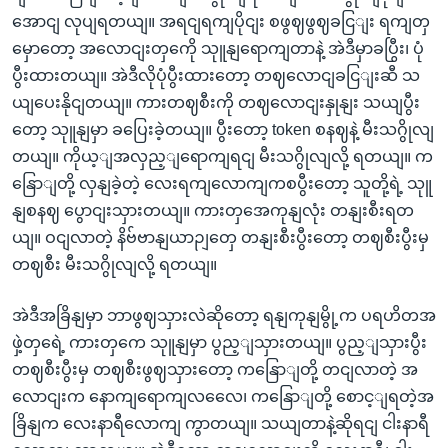
အောငျ လုပျရတယျ။ အရငျရကျပိုငျး စဖွဈဖွဈခငြျး ရကျတှ
မှောတော့ အလောငျးတှကေို သုူနျရောကျတာနဲ့ အဲဒီမှာခပြွီး၊ ပုံ
ပွီးထားတယျ။ အဲဒီလိုပုံပွီးထားတော့ တဈလောငျခငြျးဆီ သ
ယျပေးနိုငျတယျ။ ကားတဈစီးကို တဈလောငျးနှုနျး သယျပွီး
တော့ သုူနျမှာ ခပြေးခဲ့တယျ။ ပွီးတော့ token စနဈနဲ့ မီးသဂွိုလျ
တယျ။ ကိုယ့ျအလှည့ျရောကျရငျ မီးသဂွိုလျလို့ ရတယျ။ က
နြောျတို့ လှနျခဲ့တဲ့ လေးရကျလောကျကစပွီးတော့ သူတို့ရဲ့ သုူ
နျစနဈ ပွောငျးသှားတယျ။ ကားတှအေကုနျလုံး တနျးစီးရတ
ယျ။ ဝငျလာတဲ့ နိဗ်ဗာနျယာဉျတှေ တနျးစီးပွီးတော့ တဈစီးပွီးမှ
တဈစီး မီးသဂွိုလျလို့ ရတယျ။
အဲဒီအခြိနျမှာ ဘာဖွဈသှားလဲဆိုတော့ ရနျကုနျမွို့က ပရဟိတအ
ဖှဲ့တှရေဲ့ ကားတှကေ သုူနျမှာ ပွည့ျသှားတယျ။ ပွည့ျသှားပွီး
တဈစီးပွီးမှ တဈစီးဖွဈသှားတော့ ကနြောျတို့ တငျလာတဲ့ အ
လောငျးက နောကျရောကျလလေေ၊ ကနြောျတို့ စောင့ျရတဲ့အ
ခြိနျက လေးနာရီလောကျ ကွာတယျ။ သယျတာနဲ့ဆိုရငျ ငါးနာရီ