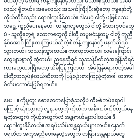
မယ်ဆိုတဲ့ ခံစားချက်နဲ့ ကျနော်မှာလည်း မိသားစုရှိတယ်။ အမေ
လည်း ရှိတယ်။ အမေလည်း အသက်ကြီးပြီးဆိုတော့ ကျနော်တို့
ကိုယ်တိုင်လည်း ရောဂါကူးနိုင်တယ်။ ဒါပေမဲ့ ငါတို့ မဖြစ်သေး
သရွေ့ ကူညီပေးနေမယ်။ တခြားလူတွေလဲ ငါတို့ မိသားစုဝင်တွေ
ပဲ - သူတို့တွေရဲ့ သောကတွေကို ငါတို့ တပူမင်းနဲ့တပူ ငါတို့ ကူညီ
နိုင်အောင် ကြိုးစားကြမယ်ဆိုတဲ့စိတ်နဲ့ ကျနော်တို့ မနက်ဆိုရင်
သွားတယ်။ သုဿန်သွားတယ်။ ကားထုတ်တယ်။ လမ်းကြောင်း
တွေများစွာကို ဆွဲတယ်။ ညနေဆိုရင် သုဿန်ပိတ်တဲ့အချိန်ဆိုရင်
ကားတွေထားပြီးတော့ အိမ်ပြန်ကြတယ်။ အိမ်ပြန်ရောက်တဲ့အခါ
ငါတို့ဘာလုပ်ခဲ့တယ်ဆိုတာကို ပြန်စဉ်းစားကြည့်တဲ့အခါ တအား
စိတ်မကောင်းဖြစ်ရတယ်။
မေး ။ ။ ကိုပူတူး စောစောကပြောခဲ့သလိုပဲ ကိုဗစ်ကပ်ရောဂါ
ကြောင့် ဆုံးသွားတဲ့ လူနာတွေကို ကိုယ်က အနီးကပ်ကိုင်တွယ်နေ
ရတဲ့အတွက် ကိုယ့်အတွက်လဲ အန္တရာယ်များပါတယ်။ ဒီ
ရောဂါကူးနိုင်တယ်။ အရမ်းသိပ်အန္တရာယ်များတယ်။ နောက်
ပရဟိတ အကူအညီပေးနေတဲ့အတွက် တခြားအန္တရာယ်တွေ