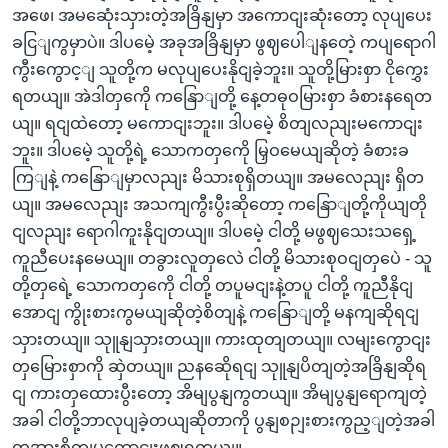
အဖေ၊ အမဆေုံးသှားတဲ့အခြိနျမှာ အကောငျးဆုံးတော့ လုပျပေး
ခငြျကွမှာပဲ။ ဒါပမေဲ့ အခုအခြိနျမှာ ဖွဈပေါျနတေဲ့ ကပျရောဂါ
ကွီးကွောင့ျ သူတို့က မလုပျပေးနိုငျခဲ့ဘူး။ သူတို့မြားစှာ ငိုကွှေး
ရတယျ။ အဲဒါတှကေို ကနြောျတို့ နေ့တဓုဝမြားစှာ ခံစားနရေတ
ယျ။ ရငျထဲတော့ မကောငျးဘူး။ ဒါပမေဲ့ စိတျလညျးမကောငျး
ဘူး။ ဒါပမေဲ့ သူတို့ရဲ့ သောကတှကေို မြှဝမေယျဆိုတဲ့ ခံစားခ
ကြျနဲ့ ကနြောျမှာလညျး မိသားစုရှိတယျ။ အမလေညျး ရှိတ
ယျ။ အမလေညျး အသကျကွီးပွီးဆိုတော့ ကနြောျတို့ကိုယျတို
ငျလညျး ရောဂါကူးနိုငျတယျ။ ဒါပမေဲ့ ငါတို့ မဖွဈသေးသရှေ့
ကူညီပေးနမေယျ။ တခွားလူတှလေဲ ငါတို့ မိသားစုဝငျတှပေဲ - သူ
တို့တှရေဲ့ သောကတှကေို ငါတို့ တပူမငျးနဲ့တပူ ငါတို့ ကူညီနိုငျ
အောငျ ကွိုးစားကွမယျဆိုတဲ့စိတျနဲ့ ကနြောျတို့ မနကျဆိုရငျ
သှားတယျ။ သုူနျသှားတယျ။ ကားထုတျတယျ။ လမျးကွောငျး
တှမြေားစှာကို ဆှဲတယျ။ ညနဆေိုရငျ သုူနျပိတျတဲ့အခြိနျဆိုရ
ငျ ကားတှထေားပွီးတော့ အိမျပွနျကွတယျ။ အိမျပွနျရောကျတဲ့
အခါ ငါတို့ဘာလုပျခဲ့တယျဆိုတာကို ပွနျစဉျးစားကွည့ျတဲ့အခါ
တအားစိတျမကောငျးဖွဈရတယျ။