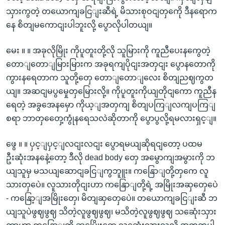
သှားကွတဲ့ တယောကျခငြျးဆီရဲ့ မိသားစုဝငျတှကေို ဒီနရောက
နေ စိတျမကောငျးပါဘူးလို့ ပွောလိုပါတယျ။
မေး ။ ။ အခုလိုမြိုး ကိုပူတူးတို့လို သူမြားကို ကူညီပေးနကွေတဲ့
တောျတောျမြားမြားက အခုရကျပိုငျးအတှငျး ပွောနတောကို
ကွားနရေတာက သူတို့တှေ တောျတောျလေး စိတျညဈကွတ
ယျ။ အဆငျမပွမှေုတှမြေားလို့။ ကိုပူတူးကိုယျတိုငျကော ကူညီန
ရေတဲ့ အခွအေနမှော ကိုယ့ျအတှကျ စိတျပကြျလကျပကြျ
စရာ ဘာတှတှေေ့ကွုံနရေသလဲဆိုတာကို ပွောပွလို့ရမလားရှင့ျ။
ဖွေ ။ ။ ပှင့ျပှင့ျလငျးလငျး ပွောရမယျဆိုရငျတော့ ပထမ
ဦးဆုံးအနနေဲ့တော့ ဒီလို dead body တှေ အမွောကျအမွားကို ဘ
ယျသူမှ မသယျဆောငျခငြျကွဘူူး။ ကနြောျတို့တှကေ လူ
သားတှပေဲ။ လူသားတိုငျးဟာ ကနြောျတို့ရဲ့ အမြိုးအဆှတှေပေဲ
- ကနြော့ျအမြိုးတှေ၊ မိတျဆှတှေပေဲ။ တယောကျခငြျးဆီ ဘ
ယျသူပဲဖွဈဖွဈ သိတဲ့လူဖွဈဖွဈ၊ မသိတဲ့လူဖွဈဖွဈ သဆေုံးသှား