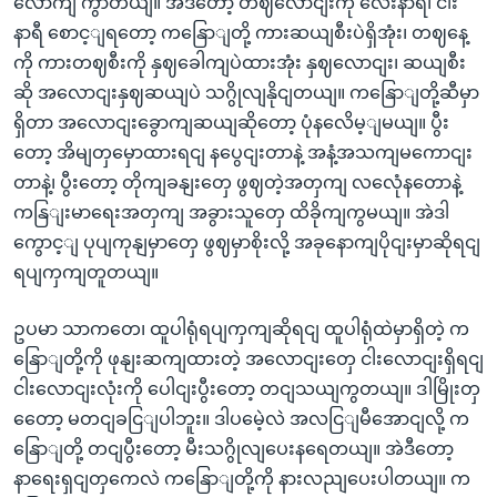
လောကျ ကွာတယျ။ အဲဒီတော့ တဈလောငျးကို လေးနာရီ၊ ငါး
နာရီ စောင့ျရတော့ ကနြောျတို့ ကားဆယျစီးပဲရှိအုံး၊ တဈနေ့
ကို ကားတဈစီးကို နှဈခေါကျပဲထားအုံး နှဈလောငျး၊ ဆယျစီး
ဆို အလောငျးနှဈဆယျပဲ သဂွိုလျနိုငျတယျ။ ကနြောျတို့ဆီမှာ
ရှိတာ အလောငျးခွောကျဆယျဆိုတော့ ပုံနလေိမ့ျမယျ။ ပွီး
တော့ အိမျတှမှောထားရငျ နပွေငျးတာနဲ့ အနံ့အသကျမကောငျး
တာနဲ့၊ ပွီးတော့ တိုကျခနျးတှေ ဖွဈတဲ့အတှကျ လလေုံနတောနဲ့
ကနြျးမာရေးအတှကျ အခွားသူတှေ ထိခိုကျကွမယျ။ အဲဒါ
ကွောင့ျ ပုပျကုနျမှာတှေ ဖွဈမှာစိုးလို့ အခုနောကျပိုငျးမှာဆိုရငျ
ရပျကှကျတူတယျ။
ဥပမာ သာကတေ၊ ထူပါရုံရပျကှကျဆိုရငျ ထူပါရုံထဲမှာရှိတဲ့ က
နြောျတို့ကို ဖုနျးဆကျထားတဲ့ အလောငျးတှေ ငါးလောငျးရှိရငျ
ငါးလောငျးလုံးကို ပေါငျးပွီးတော့ တငျသယျကွတယျ။ ဒါမြိုးတှ
တေော့ မတငျခငြျပါဘူး။ ဒါပမေဲ့လဲ အလငြျမီအောငျလို့ က
နြောျတို့ တငျပွီးတော့ မီးသဂွိုလျပေးနရေတယျ။ အဲဒီတော့
နာရေးရှငျတှကေလဲ ကနြောျတို့ကို နားလညျပေးပါတယျ။ က