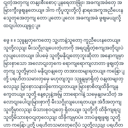
ငျတဲ့အတှကျ တနျးစီးစောင့ျနရေတာမြိုး၊ အခကျအခဲတှေ အ
မြားကွီးဖွဈနတေယျ။ ဒါက ကိုပူတူးတို့လို နာရအေကူအညီပေးန
သေူတှအေတှကျ တောျတောျလေး အခကျအခဲ ဖွဈမယျလို့
ထငျပါတယျရှင့ျ။
ဖွေ ။ ။ သုူနျတှကေတော့ သူ့ဟာနဲ့သူတော့ ကူညီပေးနတေယျ။
သူတို့လညျး မီးသဂွိုလျပေးတဲ့ဟာကို အရငျရှိတဲ့စကျအတိုငျးပဲ
လုပျပေးတယျ။ ဒါပမေဲ့ သူတို့မနိုငျတော့ဘူးဆိုတာ အနောကျမှာ
မြားစှာသော အလောငျးတှကေ ရောကျရောကျလာတာ ဖွဈတဲ့အ
တှကျ သူတို့မှာလဲ မနိုငျဝနျတှေ တအားထမျးရတယျ။ ကနြောျ
တို့ ပရဟိတသမားတှမှေ မဟုတျဘူး၊ သုူနျမှာရှိတဲ့ ဝနျထမျးတှ
လေညျး မြားစှာသနားဖို့ကောငျးတယျ။ မြားစှာစိတျထိခိုကျန
ကွေတယျ။ သူတို့ နေ့စဉျနဲ့အမြှ ဘာရောဂါနဲ့ သမှေနျးမသိတဲ့ အ
လောငျးပေါငျးမြားစှာကို မီးသဂွိုလျပေးရတယျ။ အဲဒီအတှကျ
သူတို့မှာလညျး မိသားစုဝငျတှေ ရှိတယျ။ သူတို့ကို ထိခိုကျရငျ
သူတို့မိသားစုဝငျတှလေညျး ထိခိုကျမှာပဲ။ ဘာပဲဖွဈဖွဈ သူတို့
ဟာ ကနြောျတို့ ပရဟိတသမားတှလေိုပဲ သူတို့လညျး ပရဟိတ