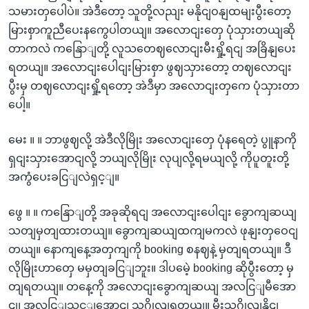
သမားတှပေါပဲ။ အဲဒီတော့ သူတို့လညျး မနိုငျဝနျထမျးပွီးတော့
မြားစှာကူညီပေးနကွေပါတယျ။ အလောငျးတှေ ပုံသှားတယျဆို
တာကလဲ ကနြောျတို့ လူသတေဈလောငျးမီးရှို့ရငျ အခြိနျပေး
ရတယျ။ အလောငျးပေါငျးမြားစှာ ဖွဈသှားတော့ တဈလောငျး
ပွီးမှ တဈလောငျးရှို့ရတော့ အဲဒီမှာ အလောငျးတှကေ ပုံသှားတာ
ပေါ့။
မေး ။ ။ ဘာဖွဈလို့ အဲဒီလိုမြိုး အလောငျးတှေ ပုံနရေတဲ့ ပွူနာကို
ရှငျးသှားအောငျလို့ ဘယျလိုမြိုး လုပျလို့ရမယျလို့ ကိုပူတူးတို့
အကွံပေးခငြျလဲရှင့ျ။
ဖွေ ။ ။ ကနြောျတို့ အခုဆိုရငျ အလောငျးပေါငျး ခွောကျဆယျ
သတျမှတျထားတယျ။ ခွောကျဆယျထကျမကလဲ ဖုနျးတှဝေငျ
တယျ။ နောကျနေ့အတှကျကို booking စနဈနဲ့ မှတျရတယျ။ ဒီ
လိုမြိုးဟာတှေ မမှတျခငြျဘူး။ ဒါပမေဲ့ booking ဆိုပွီးတော့ မှ
တျရတယျ။ တနေ့ကို အလောငျးခွောကျဆယျ အလငြျမီအော
ငျ၊ အလငြျသင့ျအောငျ သဂွိုလျရတယျ။ မီးသဂွိုလျနိုငျ