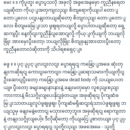
မေး ။ ။ ကိုပူတူး ပွောပွသလို အခုလို အခွအေနမှော ကူညီနရေတ
ယျဆိုတာ ကိုယ့ျအတှကျလညျး စိတျရောကိုယျပါ တောျ
တောျလေး ပငျပနျးတယျဆိုတော့ စိတျလညျး တောျတောျ
လေး စိတျမခမြျးသာ ဖွဈရတယျလို့ ပွောပါတယျဆိုတော့ ရှေ့
ဆကျပွီး နေ့တိုငျးကူညီနိုငျအောငျလို့ ကိုယ့ျကိုယျကို ဘယျလို
မြိုး အားမှေးပွီးတော့၊ ဘယျလိုမြိုး စိတျခှနျအားထားပွီးတော့
ကူညီနတောလဲဆိုတာကို သိပါရစရှေင့ျ။
ဖွေ ။ ။ ပှင့ျပှင့ျလငျးလငျး ပွောရရငျ ကနြော့ျအဖေ ဆုံးတု
နျးကဆိုရငျ ကောငျးကောငျး၊ ကနြော့ျဆရာသမားကိုယျတိုငျ
ဦးဆောငျပွီးတော့ ကနြော့ျအဖေ dead body ကို သယျပေးတ
ယျ။ ပွီးတော့ ခမျးခမျးနားနားနဲ့ ခနျးမတှမှော လူစညျးစညျး
ကားကားနဲ့ မီးသဂွိုလျပေးနိုငျခဲ့တယျ။ အခုဆိုရငျ ပိုကျဆံခ
မြျးသာတယျလူပဲဖွဈဖွဈ၊ ပိုကျဆံမရှိဆငျးရဲသားပဲဖွဈဖွဈ ဘ
ယျသူမှ ခနျးမနဲ့တောငျ မသှားတော့ဘူး။ အခုဆိုရငျ ရောကျတာ
နဲ့ တနျးသဂွိုလျပေါ့။ ဒီလိုဆိုတော့ ကိုယျခငြျစာတယျ။ ပှင့ျပှ
င့ျလငျးလငျး ပွောရရငျ သူတို့လညျး အဖအေမေ - သူတို့