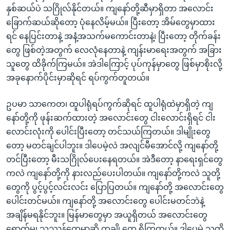
နှစ်ဆယ်ပဲ သဂြိုလ်နိုင်တယ်။ ကျနော်တို့ဆီမှာရှိတာ အလောင်း
ခြောက်ဆယ်ဆိုတော့ ပုံနေလိမ့်မယ်။ ပြီးတော့ အိမ်တွေမှာထား
ရင် နေပြင်းတာနဲ့ အနံ့အသက်မကောင်းတာနဲ့၊ ပြီးတော့ တိုက်ခန်း
တွေ ဖြစ်တဲ့အတွက် လေလုံနေတာနဲ့ ကျန်းမာရေးအတွက် အခြား
သူတွေ ထိခိုက်ကြမယ်။ အဲဒါကြောင့် ပုပ်ကုန်မှာတွေ ဖြစ်မှာစိုးလို့
အခုနောက်ပိုင်းမှာဆိုရင် ရပ်ကွက်တူတယ်။
ဥပမာ သာကေတ၊ ထူပါရုံရပ်ကွက်ဆိုရင် ထူပါရုံထဲမှာရှိတဲ့ ကျ
နော်တို့ကို ဖုန်းဆက်ထားတဲ့ အလောင်းတွေ ငါးလောင်းရှိရင် ငါး
လောင်းလုံးကို ပေါင်းပြီးတော့ တင်သယ်ကြတယ်။ ဒါမျိုးတွေ
တော့ မတင်ချင်ပါဘူး။ ဒါပေမဲ့လဲ အလျင်မီအောင်လို့ ကျနော်တို့
တင်ပြီးတော့ မီးသဂြိုလ်ပေးနေရတယ်။ အဲဒီတော့ နာရေးရှင်တွေ
ကလဲ ကျနော်တို့ကို နားလည်ပေးပါတယ်။ ကျနော်တို့ကလဲ သူတို့
တွေကို ပွင့်ပွင့်လင်းလင်း ပြောပြတယ်။ ကျနော်တို့ အလောင်းတွေ
ပေါင်းတင်မယ်။ ကျနော်တို့ အလောင်းတွေ ပေါင်းမတင်ဘဲနဲ့
အချိန်မရနိုင်ဘူး။ မြန်မာတွေမှာ အယူရှိတယ် အလောင်းတွေ
ရောက်မှ၊ သုဿန်တွေမှာဆို တချို့တွေ ရှိကြတယ်။ ဒါပေမဲ့ သူတို့