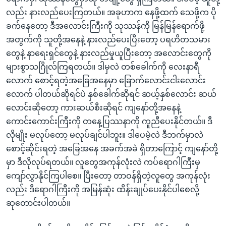
လည်း နားလည်ပေးကြတယ်။ အခုဟာက နေဖို့ထက် သေဖို့က ပို
ခက်နေတော့ ဒီအလောင်းကြီးကို သုဿန်ကို မြန်မြန်ရောက်ဖို့
အတွက်ကို သူတို့အနေနဲ့ နားလည်ပေးပြီးတော့ ပရဟိတသမား
တွေနဲ့ နာရေးရှင်တွေနဲ့ နားလည်မှုယူပြီးတော့ အလောင်းတွေကို
များစွာသဂြိုလ်ကြရတယ်။ ဒါမှလဲ တစ်ခေါက်ကို လေးနာရီ
လောက် စောင့်ရတဲ့အခြေအနေမှာ ခြောက်လောင်းငါးလောင်း
လောက် ပါတယ်ဆိုရင်ပဲ နှစ်ခေါက်ဆိုရင် ဆယ့်နှစ်လောင်း ဆယ်
လောင်းဆိုတော့ ကားဆယ်စီးဆိုရင် ကျနော်တို့အနေနဲ့
ကောင်းကောင်းကြီးကို တနေ့ပြဿနာကို ကူညီပေးနိုင်တယ်။ ဒီ
လိုမျိုး မလုပ်တော့ မလုပ်ချင်ပါဘူး။ ဒါပေမဲ့လဲ ဒီဘက်မှာလဲ
စောင့်ဆိုင်းရတဲ့ အခြေအနေ အခက်အခဲ ရှိတာကြောင့် ကျနော်တို့
မှာ ဒီလိုလုပ်ရတယ်။ လူတွေအကုန်လုံးလဲ ကပ်ရောဂါကြီးမှ
ကျော်လွှာနိုင်ကြပါစေ။ ပြီးတော့ တာဝန်ရှိတဲ့လူတွေ အကုန်လုံး
လည်း ဒီရောဂါကြီးကို အမြန်ဆုံး ထိန်းချုပ်ပေးနိုင်ပါစေလို့
ဆုတောင်းပါတယ်။