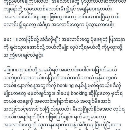
ကူညီပေးနေကြပါတယ်။ အလောင်းတွေ ပုံသွားတယ်ဆိုတာကလဲ
ကျနော်တို့ လူသေတစ်လောင်းမီးရှို့ရင် အချိန်ပေးရတယ်။
အလောင်းပေါင်းများစွာ ဖြစ်သွားတော့ တစ်လောင်းပြီးမှ တစ်
လောင်းရှို့ရတော့ အဲဒီမှာ အလောင်းတွေက ပုံသွားတာပေါ့။
မေး ။ ။ ဘာဖြစ်လို့ အဲဒီလိုမျိုး အလောင်းတွေ ပုံနေရတဲ့ ပြဿနာ
ကို ရှင်းသွားအောင်လို့ ဘယ်လိုမျိုး လုပ်လို့ရမယ်လို့ ကိုပူတူးတို့
အကြံပေးချင်လဲရှင့်။
ဖြေ ။ ။ ကျနော်တို့ အခုဆိုရင် အလောင်းပေါင်း ခြောက်ဆယ်
သတ်မှတ်ထားတယ်။ ခြောက်ဆယ်ထက်မကလဲ ဖုန်းတွေဝင်
တယ်။ နောက်နေ့အတွက်ကို booking စနစ်နဲ့ မှတ်ရတယ်။ ဒီလို
မျိုးဟာတွေ မမှတ်ချင်ဘူး။ ဒါပေမဲ့ booking ဆိုပြီးတော့ မှတ်ရ
တယ်။ တနေ့ကို အလောင်းခြောက်ဆယ် အလျင်မီအောင်၊
အလျင်သင့်အောင် သဂြိုလ်ရတယ်။ မီးသဂြိုလ်နိုင်အောင် လုပ်ရ
တယ်။ အရင်ရက်ပိုင်း စဖြစ်ဖြစ်ချင်း ရက်တွေမှာတော့
အလောင်းတွေကို သုဿန်ရောက်တာနဲ့ အဲဒီမှာချပြီး၊ ပုံပြီးထား