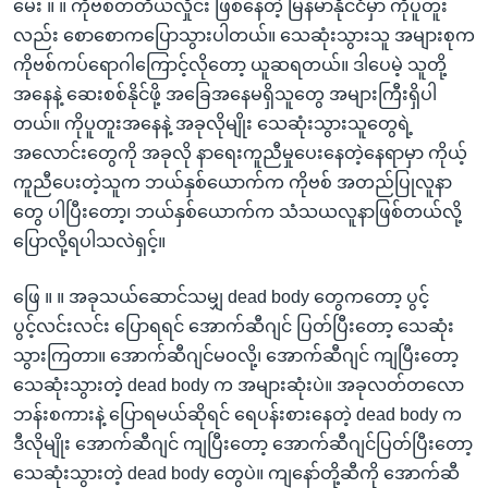
မေး ။ ။ ကိုဗစ်တတိယလှိုင်း ဖြစ်နေတဲ့ မြန်မာနိုင်ငံမှာ ကိုပူတူး
လည်း စောစောကပြောသွားပါတယ်။ သေဆုံးသွားသူ အများစုက
ကိုဗစ်ကပ်ရောဂါကြောင့်လိုတော့ ယူဆရတယ်။ ဒါပေမဲ့ သူတို့
အနေနဲ့ ဆေးစစ်နိုင်ဖို့ အခြေအနေမရှိသူတွေ အများကြီးရှိပါ
တယ်။ ကိုပူတူးအနေနဲ့ အခုလိုမျိုး သေဆုံးသွားသူတွေရဲ့
အလောင်းတွေကို အခုလို နာရေးကူညီမှုပေးနေတဲ့နေရာမှာ ကိုယ့်
ကူညီပေးတဲ့သူက ဘယ်နှစ်ယောက်က ကိုဗစ် အတည်ပြုလူနာ
တွေ ပါပြီးတော့၊ ဘယ်နှစ်ယောက်က သံသယလူနာဖြစ်တယ်လို့
ပြောလို့ရပါသလဲရှင့်။
ဖြေ ။ ။ အခုသယ်ဆောင်သမျှ dead body တွေကတော့ ပွင့်
ပွင့်လင်းလင်း ပြောရရင် အောက်ဆီဂျင် ပြတ်ပြီးတော့ သေဆုံး
သွားကြတာ။ အောက်ဆီဂျင်မဝလို့၊ အောက်ဆီဂျင် ကျပြီးတော့
သေဆုံးသွားတဲ့ dead body က အများဆုံးပဲ။ အခုလတ်တလော
ဘန်းစကားနဲ့ ပြောရမယ်ဆိုရင် ရေပန်းစားနေတဲ့ dead body က
ဒီလိုမျိုး အောက်ဆီဂျင် ကျပြီးတော့ အောက်ဆီဂျင်ပြတ်ပြီးတော့
သေဆုံးသွားတဲ့ dead body တွေပဲ။ ကျနော်တို့ဆီကို အောက်ဆီ