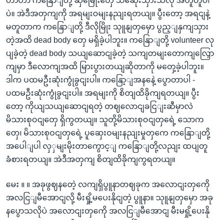
တာဟာ ကနြောျတို့ ဆှမြေိုးတှေ သဆေုံးသှားသလို အတူတူပါ
ပဲ။ အဲဒီအတှကျကို အရမျးဝမျးနညျးရတယျ။ ပွီးတော့ အရငျနဲ့
မတူတာက ကနြောျတို့ ဒီလိုမြိုး သုူနျတှမှော ပွည့ျနှကျသှား
တဲ့အထိ dead body တှေ မရှိခဲ့ပါဘူး။ ကနြောျတို့ volunteer လု
ပျခဲ့တဲ့ dead body သယျဆောငျခဲ့တဲ့ သကျတမျးတောကျလြှော
ကျမှာ ဒီလောကျအထိ မြားပွားတယျဆိုတာကို မတှေ့ခဲ့ပါဘူး။
ဒါက ပထမဦးဆုံးကွုံခွငျးပါ။ ကနြော့ျအနနေဲ့ ပွောတာပါ -
ပထမဦးဆုံးကွုံခွငျးပါ။ အရမျးကို စိတျထိခိုကျရတယျ။ ပွီး
တော့ ကိုယျသယျဆောငျရတဲ့ တဈလောငျခငြျးဆီမှာလဲ
မိသားစုဝငျတှေ ရှိကွတယျ။ သူတို့မိသားစုဝငျတှရေဲ့ သောက
တှေ၊ မိသားစုဝငျတှရေဲ့ ပူဆှေးဝမျးနညျးမှုတှကေ ကနြောျတို့
အပေါျပါ လှှမျးမိုးတာကွောင့ျ ကနြောျတို့လညျး ထပျတူ
ခံစားရတယျ။ အဲဒီအတှကျ စိတျထိခိုကျကွရတယျ။
မေး ။ ။ အခုဖွဈနတေဲ့ လကျရှိပွူနာတဈခုက အလောငျးတှကေို
အလငြျမီအောငျလို့ မီးရှို့မပေးနိုငျတဲ့ ပွူနာ။ သုူနျတှမှော အခု
နပွောသလိုပဲ အလောငျးတှကေို အလငြျမီအောငျ မီးမရှို့ပေးနို