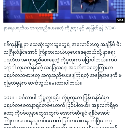
အ
သုတပဒေသာ အင်္ဂလိပ်စာ
ညွန်း
Learning English
စာမျက်နှာ
သို့
ဗွီအိုအေ လူမှုကွန်ယက်များ
နာရေးပရဟိတ အကူအညီပေးနေတဲ့ ကိုပူတူး နှင့် မစုမြတ်မွန် (VOA)
ကျော်
ကြည့်
ရန်ကုန်မြို့မှာ သေဆုံးသွားသူတွေရဲ့ အလောင်းတွေ အချိန်မီ မီး
ရန်
သဂြိုလ်နိုင်အောင် ကြိုးစားသယ်ယူပေးနေရတယ်လို့ နာရေး
ဘာသာစကားများ
ရှာဖွေ
ပရဟိတ အကူအညီပေးနေတဲ့ ကိုပူတူးက ပြောပါတယ်။ ကပ်
ရန်
ရောဂါ ကူးစက်နိုင်တဲ့ အခြေအနေ၊ အခက်အခဲတွေကြားက
နေရာ
ပရဟိတသမားတွေ အကူအညီပေးနေကြရတဲ့ အခြေအနေကို မ
သို့
စုမြတ်မွန်က ဆက်သွယ်မေးထားပါတယ်။
ကျော်
ရန်
မေး ။ ။ မင်္ဂလာပါ ကိုပူတူးရှင့်။ ကိုပူတူးက မြန်မာနိုင်ငံမှာ
ပရဟိတစေတနာရှင်တစ်ယောက် ဖြစ်ပါတယ်။ အခုလက်ရှိမှာ
တော့ ကိုဗစ်လူနာတွေအတွက် အောက်ဆီဂျင် ရနိုင်အောင်
ကြိုးစားပေးနေသူတစ်ယောက် ဖြစ်တယ်။ နောက်ပြီးတော့