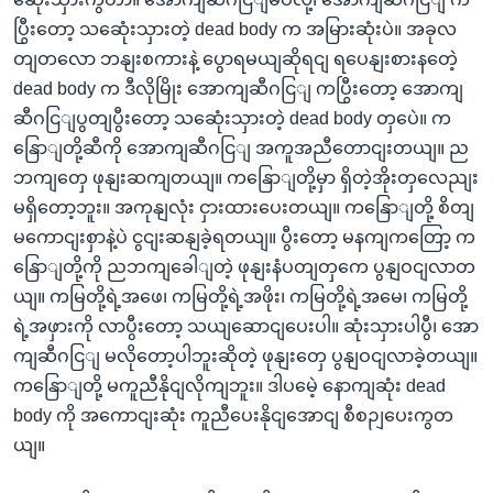
ပြွီးတော့ သဆေုံးသှားတဲ့ dead body က အမြားဆုံးပဲ။ အခုလ
တျတလော ဘနျးစကားနဲ့ ပွောရမယျဆိုရငျ ရပေနျးစားနတေဲ့
dead body က ဒီလိုမြိုး အောကျဆီဂငြျ ကပြွီးတော့ အောကျ
ဆီဂငြျပွတျပွီးတော့ သဆေုံးသှားတဲ့ dead body တှပေဲ။ က
နြောျတို့ဆီကို အောကျဆီဂငြျ အကူအညီတောငျးတယျ။ ည
ဘကျတှေ ဖုနျးဆကျတယျ။ ကနြောျတို့မှာ ရှိတဲ့အိုးတှလေညျး
မရှိတော့ဘူး။ အကုနျလုံး ငှားထားပေးတယျ။ ကနြောျတို့ စိတျ
မကောငျးစှာနဲ့ပဲ ငွငျးဆနျခဲ့ရတယျ။ ပွီးတော့ မနကျကတြော့ က
နြောျတို့ကို ညဘကျခေါျတဲ့ ဖုနျးနံပတျတှကေ ပွနျဝငျလာတ
ယျ။ ကမြတို့ရဲ့အဖေ၊ ကမြတို့ရဲ့အဖိုး၊ ကမြတို့ရဲ့အမေ၊ ကမြတို့
ရဲ့အဖှားကို လာပွီးတော့ သယျဆောငျပေးပါ။ ဆုံးသှားပါပွီ၊ အော
ကျဆီဂငြျ မလိုတော့ပါဘူးဆိုတဲ့ ဖုနျးတှေ ပွနျဝငျလာခဲ့တယျ။
ကနြောျတို့ မကူညီနိုငျလိုကျဘူး။ ဒါပမေဲ့ နောကျဆုံး dead
body ကို အကောငျးဆုံး ကူညီပေးနိုငျအောငျ စီစဉျပေးကွတ
ယျ။