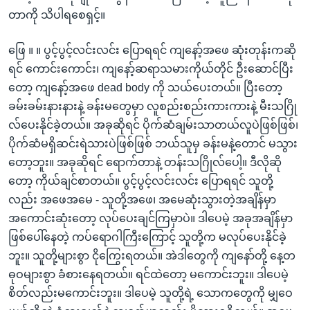
တာကို သိပါရစေရှင့်။
ဖြေ ။ ။ ပွင့်ပွင့်လင်းလင်း ပြောရရင် ကျနော့်အဖေ ဆုံးတုန်းကဆို
ရင် ကောင်းကောင်း၊ ကျနော့်ဆရာသမားကိုယ်တိုင် ဦးဆောင်ပြီး
တော့ ကျနော့်အဖေ dead body ကို သယ်ပေးတယ်။ ပြီးတော့
ခမ်းခမ်းနားနားနဲ့ ခန်းမတွေမှာ လူစည်းစည်းကားကားနဲ့ မီးသဂြို
လ်ပေးနိုင်ခဲ့တယ်။ အခုဆိုရင် ပိုက်ဆံချမ်းသာတယ်လူပဲဖြစ်ဖြစ်၊
ပိုက်ဆံမရှိဆင်းရဲသားပဲဖြစ်ဖြစ် ဘယ်သူမှ ခန်းမနဲ့တောင် မသွား
တော့ဘူး။ အခုဆိုရင် ရောက်တာနဲ့ တန်းသဂြိုလ်ပေါ့။ ဒီလိုဆို
တော့ ကိုယ်ချင်စာတယ်။ ပွင့်ပွင့်လင်းလင်း ပြောရရင် သူတို့
လည်း အဖေအမေ - သူတို့အဖေ၊ အမေဆုံးသွားတဲ့အချိန်မှာ
အကောင်းဆုံးတော့ လုပ်ပေးချင်ကြမှာပဲ။ ဒါပေမဲ့ အခုအချိန်မှာ
ဖြစ်ပေါ်နေတဲ့ ကပ်ရောဂါကြီးကြောင့် သူတို့က မလုပ်ပေးနိုင်ခဲ့
ဘူး။ သူတို့များစွာ ငိုကြွေးရတယ်။ အဲဒါတွေကို ကျနော်တို့ နေ့တ
ဓုဝများစွာ ခံစားနေရတယ်။ ရင်ထဲတော့ မကောင်းဘူး။ ဒါပေမဲ့
စိတ်လည်းမကောင်းဘူး။ ဒါပေမဲ့ သူတို့ရဲ့ သောကတွေကို မျှဝေ