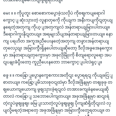
မေး ။ ။ ကိုပူတူး စောစောကပွောခဲ့သလိုပဲ ကိုဗဈကပျရောဂါ
ကွောင့ျ ဆုံးသှားတဲ့ လူနာတှကေို ကိုယျက အနီးကပျကိုငျတှယျ
နရေတဲ့အတှကျ ကိုယ့ျအတှကျလဲ အန်တရာယျမြားပါတယျ။
ဒီရောဂါကူးနိုငျတယျ။ အရမျးသိပျအန်တရာယျမြားတယျ။ နော
ကျ ပရဟိတ အကူအညီပေးနတေဲ့အတှကျ တခွားအန်တရာယျ
တှလေညျး အမြားကွီးရှိနပေါတယျဆိုတော့ ဒီလိုအခွအေနကွေား
မှာ အန်တရာယျတှကွေားမှာ အခုလိုမြိုးကို စိတျရောလူရော အပ
ငျပနျးခံပွီးတော့ ကူညီပေးနတော ဘာကွောင့ျပါလဲရှင့ျ။
ဖွေ ။ ။ ကနြောျပွောနကွေစကားအတိုငျး ပွောရရငျ ကိုယျခငြျ
စာတယျ။ ကနြော့ျမိသားစုဝငျထဲမှာ ဒီလိုအခြိနျမှာ တဈခုခု တ
ဈယောကျယောကျ ဖွဈသှားခဲ့ရငျလဲ တအားခကျခဲနမေယျဆို
တာလဲ ကနြောျ သဘောပေါကျတယျ။ အခုအခြိနျမှာ ဆငျးရဲ
တဲ့လူပဲဖွဈဖွဈ၊ ခမြျးသာတဲ့လူပဲဖွဈဖွဈ ပိုကျဆံရှိတိုငျးလဲ လု
ပျလို့မရတဲ့အရာတှေ အခုအခြိနျမှာ အမြားကွီးတှေ့ရတယျ။ တ