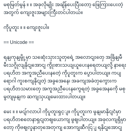
မစုမြတ်မွန် ။ ။ အခုလိုမျိုး အချိန်ပေးပြီးတော့ ဖြေကြားပေးတဲ့
အတွက် ကျေးဇူးအများကြီးတင်ပါတယ်။
ကိုပူတူး ။ ။ ကျေးဇူးပါ။
== Unicode ==
ရနျကုနျမွို့မှာ သဆေုံးသှားသူတှရေဲ့ အလောငျးတှေ အခြိနျမီ
မီးသဂွိုလျနိုငျအောငျ ကွိုးစားသယျယူပေးနရေတယျလို့ နာရေး
ပရဟိတ အကူအညီပေးနတေဲ့ ကိုပူတူးက ပွောပါတယျ။ ကပျ
ရောဂါ ကူးစကျနိုငျတဲ့ အခွအေနေ၊ အခကျအခဲတှကွေားက
ပရဟိတသမားတှေ အကူအညီပေးနကွေရတဲ့ အခွအေနကေို မစု
မွတျမှနျက ဆကျသှယျမေးထားပါတယျ။
မေး ။ ။ မငျ်ဂလာပါ ကိုပူတူးရှင့ျ။ ကိုပူတူးက မွနျမာနိုငျငံမှာ
ပရဟိတစတေနာရှငျတဈယောကျ ဖွဈပါတယျ။ အခုလကျရှိမှာ
တော့ ကိုဗဈလူနာတှအေတှကျ အောကျဆီဂငြျ ရနိုငျအောငျ