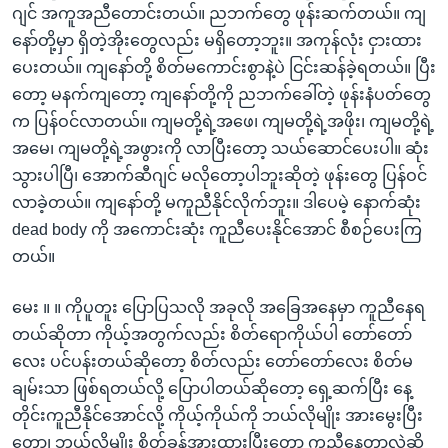
ဂျင် အကူအညီတောင်းတယ်။ ညဘက်တွေ ဖုန်းဆက်တယ်။ ကျ
နော်တို့မှာ ရှိတဲ့အိုးတွေလည်း မရှိတော့ဘူး။ အကုန်လုံး ငှားထား
ပေးတယ်။ ကျနော်တို့ စိတ်မကောင်းစွာနဲ့ပဲ ငြင်းဆန်ခဲ့ရတယ်။ ပြီး
တော့ မနက်ကျတော့ ကျနော်တို့ကို ညဘက်ခေါ်တဲ့ ဖုန်းနံပတ်တွေ
က ပြန်ဝင်လာတယ်။ ကျမတို့ရဲ့အဖေ၊ ကျမတို့ရဲ့အဖိုး၊ ကျမတို့ရဲ့
အမေ၊ ကျမတို့ရဲ့အဖွားကို လာပြီးတော့ သယ်ဆောင်ပေးပါ။ ဆုံး
သွားပါပြီ၊ အောက်ဆီဂျင် မလိုတော့ပါဘူးဆိုတဲ့ ဖုန်းတွေ ပြန်ဝင်
လာခဲ့တယ်။ ကျနော်တို့ မကူညီနိုင်လိုက်ဘူး။ ဒါပေမဲ့ နောက်ဆုံး
dead body ကို အကောင်းဆုံး ကူညီပေးနိုင်အောင် စီစဉ်ပေးကြ
တယ်။
မေး ။ ။ ကိုပူတူး ပြောပြသလို အခုလို အခြေအနေမှာ ကူညီနေရ
တယ်ဆိုတာ ကိုယ့်အတွက်လည်း စိတ်ရောကိုယ်ပါ တော်တော်
လေး ပင်ပန်းတယ်ဆိုတော့ စိတ်လည်း တော်တော်လေး စိတ်မ
ချမ်းသာ ဖြစ်ရတယ်လို့ ပြောပါတယ်ဆိုတော့ ရှေ့ဆက်ပြီး နေ့
တိုင်းကူညီနိုင်အောင်လို့ ကိုယ့်ကိုယ်ကို ဘယ်လိုမျိုး အားမွေးပြီး
တော့၊ ဘယ်လိုမျိုး စိတ်ခွန်အားထားပြီးတော့ ကူညီနေတာလဲဆို