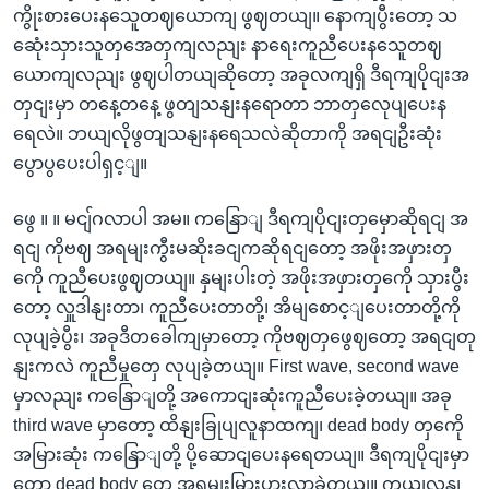
ကွိုးစားပေးနသေူတဈယောကျ ဖွဈတယျ။ နောကျပွီးတော့ သ
ဆေုံးသှားသူတှအေတှကျလညျး နာရေးကူညီပေးနသေူတဈ
ယောကျလညျး ဖွဈပါတယျဆိုတော့ အခုလကျရှိ ဒီရကျပိုငျးအ
တှငျးမှာ တနေ့တနေ့ ဖွတျသနျးနရောတာ ဘာတှလေုပျပေးန
ရေလဲ။ ဘယျလိုဖွတျသနျးနရေသလဲဆိုတာကို အရငျဦးဆုံး
ပွောပွပေးပါရှင့ျ။
ဖွေ ။ ။ မငျ်ဂလာပါ အမ။ ကနြောျ ဒီရကျပိုငျးတှမှောဆိုရငျ အ
ရငျ ကိုဗဈ အရမျးကွီးမဆိုးခငျကဆိုရငျတော့ အဖိုးအဖှားတှ
ကေို ကူညီပေးဖွဈတယျ။ နှမျးပါးတဲ့ အဖိုးအဖှားတှကေို သှားပွီး
တော့ လှူဒါနျးတာ၊ ကူညီပေးတာတို့၊ အိမျစောင့ျပေးတာတို့ကို
လုပျခဲ့ပွီး၊ အခုဒီတခေါကျမှာတော့ ကိုဗဈတှဖွေဈတော့ အရငျတု
နျးကလဲ ကူညီမှုတှေ လုပျခဲ့တယျ။ First wave, second wave
မှာလညျး ကနြောျတို့ အကောငျးဆုံးကူညီပေးခဲ့တယျ။ အခု
third wave မှာတော့ ထိနျးခြုပျလူနာထကျ၊ dead body တှကေို
အမြားဆုံး ကနြောျတို့ ပို့ဆောငျပေးနရေတယျ။ ဒီရကျပိုငျးမှာ
တော့ dead body တှေ အရမျးမြားပွားလာခဲ့တယျ။ ကှယျလှနျ