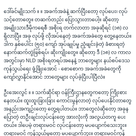
ဒေါ်ခင်မျိုးသက် ။ ။ အခက်အခဲနဲ့ ဆက်ပြီးတော့ လုပ်ပေး၊ လုပ်
သင့်တောတွေ။ တဆက်တည်း ပြောသွားတာပေါ့။ ဆိုတော့
အမျိုးသားဒီမိုကရေစီ အစိုးရ တက်လာတာ အခုဆိုရင် (၁၈) လ
ရှိလာပြီ။ အခု လုပ်ဖို့ လိုအပ်နေတဲ့ အခက်အခဲတွေ တွေ့နေတယ်။
ဒါက နှစ်ပေါင်း (၅၀) ကျော် အုပ်ချုပ်မှု ညံ့ဖျင်းခဲ့တဲ့ ခံစားရတဲ့
နောက်ဆက်တွဲဖြစ်ရပ်၊ ဆိုးကျိုးတွေ။ ဆိုတော့ ဒီ (၁၈) လ ကာလ
အတွင်းမှာ NLD အစိုးရတရပ်အနေနဲ့ ဘာတွေများ နယ်စပ်ဒေသ
ကုန်သွယ်ရေး ဖွံ့ဖြိုးအောင် - စောစောက အခက်အခဲတွေကို
ကျော်လွှာနိုင်အောင် ဘာတွေများ လုပ်ခဲ့ပြီးပါပြီလဲ။
ဦးအေးလွင် ။ ။ သက်ဆိုင်ရာ ဝန်ကြီးဌာနတွေကတော့ ကြိုးစား
နေတယ်။ ထူးထူးခြားခြား ကောင်းမွန်လာတဲ့ လုပ်ပေးနိုင်တာတွေ
အနည်းအကျဉ်းတော့ တွေ့ရပါတယ်။ ဘာတွေလဲဆိုတော့ အခုန
ပြောတဲ့ တဦးချင်းလုပ်ငန်းတွေ အားလုံးကို အလွယ်တကူ ပေး
တယ်။ ဒါပေမဲ့ တရားမဝင် လုပ်ငန်းတော့ မပပျောက်သေးဘူး။
တရားမဝင် ကုန်သွယ်မှုတော့ မပပျောက်ဘူး။ တရားမဝင်ကုန်