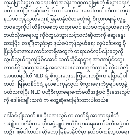
ကူးပြောင်းမှုမှာ အရေးပါတဲ့အခန်းကဏ္ဍတခုဖြစ်တဲ့ စီးပွားရေးနဲ့
ပတ်သက်ပြီး အပိုင်းလိုက် တင်ဆက်ပေးနေပါတယ်။ ဒီတပတ်မှာ
နယ်စပ်ကုန်သွယ်ရေးနဲ့ မြန်မာနိုင်ငံတခုလုံးရဲ့ စီးပွားရေးနဲ့ လူမှု့
ဘဝတွေကိုပါ ထိခိုက်စေတဲ့ တရားမဝင် နယ်စပ်ကုန်သွယ်ရေးကို
ဘယ်လိုအရေးယူ ကိုင်တွယ်သွားသင့်သလဲဆိုတာကို ဆွေးနွေး
ထားပြီး၊ တချိန်တည်းမှာ နယ်စပ်ကုန်သွယ်ရေး လုပ်ငန်းတွေ ပို
ပြီးခိုင်မာအားကောင်းလာဖို့အတွက် တရားဝင်လုပ်ငန်းတွေကို
လွယ်လွယ်ကူကူဖြစ်အောင် သက်ဆိုင်ရာဌာန အာဏာပိုင်တွေ၊
တာဝန်ရှိသူတွေအနေနဲ့ အလေးပေးဆောင်ရွက်သွားဖို့ လိုမယ်လို့
အာဏာရပါတီ NLD ရဲ့ စီးပွားရေးအကြံပေးတဦးက ပြောဆိုပါ
တယ်။ မြန်မာနိုင်ငံရဲ့ နယ်စပ်ကုန်သွယ် စီးပွားရေးကိစ္စရပ်တွေနဲ့
ပတ်သက်ပြီး NLD ဗဟိုစီးပွားရေးကော်မတီအဖွဲ့ဝင် ဦးအေးလွင်
ကို ဒေါ်ခင်မျိုးသက် က တွေ့ဆုံမေးမြန်းထားပါတယ်။
ဒေါ်ခင်မျိုးသက် ။ ။ ဦးအေးလွင် က လက်ရှိ အာဏာရပါတီ
အမျိုးသားဒီမိုကရေစီအဖွဲ့ချုပ် ဗဟိုစီးပွားရေးကော်မတီအဖွဲ့ဝင်
တဦး ဖြစ်ပါတယ်။ ဆိုတော့ မြန်မာနိုင်ငံမှာ နယ်စပ်ကုန်သွယ်ရေး