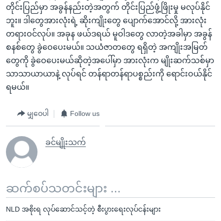
တိုင်းပြည်မှာ အခွန်နည်းတဲ့အတွက် တိုင်းပြည်ဖွံ့ဖြိုးမှု မလုပ်နိုင်
ဘူး။ ဒါတွေအားလုံးရဲ့ ဆိုးကျိုးတွေ ပျောက်အောင်လို့ အားလုံး
တရားဝင်လုပ်။ အခုန ဖယ်ဒရယ် မူဝါဒတွေ လာတဲ့အခါမှာ အခွန်
စနစ်တွေ ခွဲဝေပေးမယ်။ သယံဇာတတွေ ရရှိတဲ့ အကျိုးအမြတ်
တွေကို ခွဲဝေပေးမယ်ဆိုတဲ့အပေါ်မှာ အားလုံးက မျိုးဆက်သစ်မှာ
သာသာယာယာနဲ့ လုပ်ရင် တန်ရာတန်ရာပစ္စည်းကို ရောင်းဝယ်နိုင်
ရမယ်။
မျှဝေပါ
Follow us
ခင်မျိုးသက်
ဆက်စပ်သတင်းများ ...
NLD အစိုးရ လုပ်ဆောင်သင့်တဲ့ စီးပွားရေးလုပ်ငန်းများ