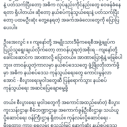
နဲ့ ပတ်သက်ပြီးတော့ အဓိက လုပ်နည်းကိုင်နည်းတွေ ဝေဖန်ခံနေ
ရတာ ရှိပါတယ်။ ဆိုတော့ နယ်စပ်ကုန်သွယ်ရေးနဲ့ ပတ်သက်ပြီး
တော့ ပထမဦးဆုံး တွေ့နေရတဲ့ အခက်အခဲလေးတွေကို ပြောပြ
ပေးပါ။
ဦးအေးလွင် ။ ။ ကျနော်တို့ အမျိုးသားဒီမိုကရေစီအဖွဲ့ချုပ်က
ပြည်သူရွေးချယ်လိုက်တော့ တာဝန်ယူရတဲ့အစိုးရ - ကျနော်တို့
ခေါင်းဆောင်က အာဏာလို့ ပြောတယ်။ အာဏာပြောရုံနဲ့ မဖြစ်ပါ
ဘူး။ တာဝန်ယူတဲ့ကာလမှာ နယ်စပ်ဒေသတွေ ဖွံ့ဖြိုးတိုးတက်ဖို့
မှာ အဓိက နယ်စပ်ဒေသ ကုန်သွယ်ရေးတွေ ကောင်းမွန်လာ
အောင် - စီးပွားရေးမူဝါဒတွေဆီ ပြန်ရောက်သွား နယ်စပ်
ကုန်သွယ်ရေး အဆင်ပြေချောမွေ့ဖို့
တယ်။ စီးပွားရေး မူဝါဒတွေကို အကောင်အထည်ဖော်တဲ့ စီးပွား
ကူးသန်းဌာန၊ စီမံဘဏ္ဍာဌာန၊ အကောက်ခွန်ဦးစီးဌာန၊ သယ်ယူ
ပို့ဆောင်ရေး ဝန်ကြီးဌာန ရှိတယ်။ ကုန်လမ်းပို့ဆောင်ရေး -
မီးရထား၊ ကား၊ ရေလမ်း စသည်ဖြင့် နောက်ဆုံး နယ်စပ်ဒေသ