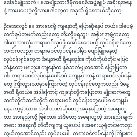
ဒေါ်ခင်မျိုးသက် ။ ။ အမျိုးသားဒီမိုကရေစီအဖွဲ့ချုပ် အစိုးရအနေ
နဲ့ အားမပေးခဲ့လို့လား။ ဒါတွေက အခုထိ ရှိနေတယ်ဆိုတော့။
ဦးအေးလွင် ။ ။ အားပေးဖို့ ကျနော်တို့ ပြောဆိုနေပါတယ်။ ဒါပေမဲ့
လက်ခုပ်တဖက်တည်းတော့ တီးလို့မရဘူး။ အစိုးရအဖွဲ့ကတော့
ဒါတွေအားလုံး တရားဝင်လုပ်ဖို့ အော်နေပေမယ့် လုပ်ငန်းရှင်တွေ
ဘက်ကလည်း တရားမဝင်လုပ်ငန်းပေါ်မှာ ပျော်မြူးနေတဲ့
လုပ်ငန်းရှင်တွေက ဒီနေ့အထိ ရှိနေတုန်း။ ကိုယ်ကိုယ်တိုင် မပြင်
ဘဲနဲ့တော့ မရဘူး။ ကျနော်က နှစ်ဘက်မျှတအောင် ပြောပြတာ
ပါ။ တရားမဝင်လုပ်ငန်းပေါ်မှာပဲ ကျေနပ်တာနဲ့ တရားဝင်လုပ်ငန်း
တွေ ကြီးထွားလာမှာကြောက်တဲ့ လုပ်ငန်းရှင်တွေကလည်း ဒီနေ့
အထိ ရှိတယ်။ အဲဒါကြောင့် ကျနော်တို့ကပြောတာ မျိုးဆက်တွေ
ဆက်တိုက်ဆက်တိုက် တရားမဝင် လုပ်ငန်းတွေပေါ်မှာ ကျေနပ်
နေတော့မှာလား။ အဲဒါ ဘာလဲဆိုတော့ အခုနပြောတဲ့ အရေးယူ
တာ အားနည်းလို့ ဖြစ်တာ။ အဲဒီတော့ အရေးယူတဲ့ အားနည်းချက်
အစား အရေးကို တိတိကျကျ ယူပေးပါ။ အရေးယူရုံတင်မကဘူး
လွယ်ကူအောင်လည်း လုပ်ပေးပါ။ တရားဝင်လုပ်ငန်းကို ကြိုးစား