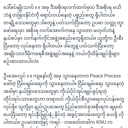
ဒေါ်ခင်မျိုးသက် ။ ။ အခု ဒီအစိုးရလက်ထက်မှာပဲ ဒီအစိုးရ မသိ
ဘဲနဲ့ တခြားနိုင်ငံကို ရောင်းဝယ်နေတဲ့ ပစ္စည်းတွေ ရှိပါတယ်။
တချို့ဒေသတွေမှာ ဒါတွေနဲ့ ပတ်သက်ပြီးတော့ ဥပမာ သတ္တု တူး
ဖော်ရေးမှာ အစိုးရ လက်အောက်ကနေ သွားတာ မဟုတ်ဘဲနဲ့
နယ်စပ်မှာ လက်နက်ကိုင်အဖွဲ့အစည်းတွေရှိတယ်။ သူတို့က ဦးစီး
ပြီးတော့ လုပ်နေတာ ရှိပါတယ်။ ဒါတွေနဲ့ ပတ်သက်ပြီးတော့
အမျိုးသားဒီမိုကရေစီအဖွဲ့ချုပ်အနေနဲ့ ဘယ်လိုထိန်းချုပ်ဖို့များ
စဉ်းစားထားပါလဲ။
ဦးအေးလွင် ။ ။ ကျနော်တို့ အခု သွားနေတာက Peace Process
ခေါ်တဲ့ ငြိမ်းချမ်းရေးကို သွားနေတာပါ။ ငြိမ်းချမ်းရေး သွားနေတဲ့
အခါမှာ နယ်ခြားဒေသတွေမှာ ကိုယ်ပိုင်အုပ်ချုပ်ခွင့်ရတဲ့
တိုင်းရင်းသားတွေဟာ တရားဝင် ကိုယ်ပိုင်စီးပွားရေးလုပ်ငန်းတွေ
လုပ်ဖို့။ သူတို့မှာ နည်းဥပဒေတွေ ပြည်ထောင်စုအစိုးရက ချမှတ်
ပေးပြီးတော့ ရင်းနှီးမြုပ်နံှနိုင်တဲ့ အခွင့်အလမ်းတွေကို ပေးဖို့ လို
ပါတယ်။ ဥပမာအားဖြင့် ကရင် - တခေတ်တခါက KNU က