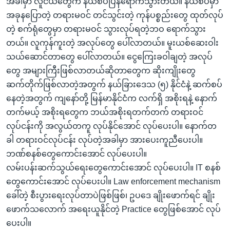
အခါမှာ လူငယ်တွေက နယ်စပ်ပြန်ရောက်သွားတယ်။ နယ်စပ်မှာ
အခုနပြောတဲ့ တရားမဝင် တင်သွင်းတဲ့ ကုန်ပစ္စည်းတွေ ထုတ်လုပ်
တဲ့ စက်ရုံတွေမှာ တရားမဝင် သွားလုပ်ရတဲ့ဘဝ ရောက်သွား
တယ်။ လူကုန်ကူးတဲ့ အလုပ်တွေ ပေါ်လာတယ်။ မူးယစ်ဆေးဝါး
သယ်ဆောင်တာတွေ ပေါ်လာတယ်။ ငွေကြေးခဝါချတဲ့ အလုပ်
တွေ အများကြီးဖြစ်လာတယ်ဆိုတာတွေက ဆိုးကျိုးတွေ
ဆက်တိုက်ဖြစ်လာတဲ့အတွက် နယ်ခြားဒေသ (၅) နိုင်ငံနဲ့ ဆက်စပ်
နေတဲ့အတွက် ကျနော်တို့ မြန်မာနိုင်ငံက လက်ရှိ အစိုးရနဲ့ နောက်
တက်မယ့် အစိုးရတွေက ဘယ်အစိုးရတက်တက် တရားဝင်
လုပ်ငန်းကို အလွယ်တကူ လုပ်နိုင်အောင် လုပ်ပေးပါ။ နောက်တ
ခါ တရားဝင်လုပ်ငန်း လုပ်တဲ့အခါမှာ အားပေးကူညီပေးပါ။
ဘဏ်စနစ်တွေကောင်းအောင် လုပ်ပေးပါ။
လမ်းပန်းဆက်သွယ်ရေးတွေကောင်းအောင် လုပ်ပေးပါ။ IT စနစ်
တွေကောင်းအောင် လုပ်ပေးပါ။ Law enforcement mechanism
ခေါ်တဲ့ စီးပွားရေးလုပ်တာပဲဖြစ်ဖြစ်၊ ဥပဒေ ချိုးဖောက်ရင် ချိုး
ဖောက်သလောက် အရေးယူနိုင်တဲ့ Practice တွေဖြစ်အောင် လုပ်
ပေးပါ။