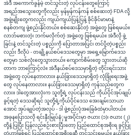
အဲဒီ အကောက်ခွန်မဲ့ တင်သွင်းတဲ့ လုပ်ငန်းတွေကြောင့်
အရည်အသွေးတွေကိုလည်း မှန်မှန်ကန်ကန် စစ်ဆေးတဲ့ FDA လို့
အဖွဲ့မျိုးတွေကလည်း ကျယ်ကျယ်ပြန့်ပြန့် ခိုင်ခိုင်မာမာနဲ့
စနစ်တကျ ဖွဲ့စည်းနိုင်တယ်။ စစ်ဆေးနိုင်တဲ့ အဖွဲ့တွေ ဖြစ်ရမယ်။
လာဘ်မစားတဲ့၊ ဘက်မလိုက်တဲ့ အဖွဲ့တွေ ဖြစ်ရမယ်။ အဲဒီလို ဖွဲ့
ခြင်းနဲ့ တင်သွင်းတဲ့ ပစ္စည်းကို ပြောတာအပြင်၊ တင်ပို့တဲ့ပစ္စည်း
လည်း ဒီလိုပဲ - တချို့နယ်စပ်ဒေသတွေမှာ အရှေ့မြောက်ဒေသ
တွေမှာ သစ်လုံးတွေသွားတယ်။ ကျောက်စိမ်းတွေ သွားတယ်ဆို
တာက ဘာကြောင့်လဲ။ အဲဒီနယ်စပ်ဒေသမှာရှိတဲ့ တိုင်းရင်းသား
အဖွဲ့တွေ လုပ်နေတာလား။ နယ်ခြားဒေသမှာရှိတဲ့ လုံခြုံရေးအဖွဲ့
တွေ လုပ်နေတာလား။ နယ်ခြားဒေသမှာရှိတဲ့ ကုန်သည်တွေက
လား။ ဒါတွေအားလုံးက သူတို့ရဲ့ လုပ်ငန်းသည် ကိုယ်ပိုင်အုပ်ချုပ်
ခွင့်ရတဲ့ ဒေသဆိုရင် သူတို့ရဲ့ကိုယ်ပိုင်ဒေသ အေးချမ်းသာယာ
အောင် အုပ်ချုပ်တဲ့အလုပ် - ဒါ ဖွဲ့စည်းပုံအခြေခံထဲမှာပါတယ်။
အခုနပြောသလို ရင်းနှီးမြုပ်နံှမှုအပိုင်းမှာ ဇယား (၁)၊ ဇယား (၂)
တို့နဲ့ ပြပြီး ပြန်လည်စဉ်းစားပြီးတော့ ပြည်ထောင်စုအစိုးရ ခွင့်ပြု
တဲ့ဟာဖြစ်ရင် ပြည်ထောင်စုအစိုးရဆီ တင်သွင်းရမယ်။ နယ်ခြား