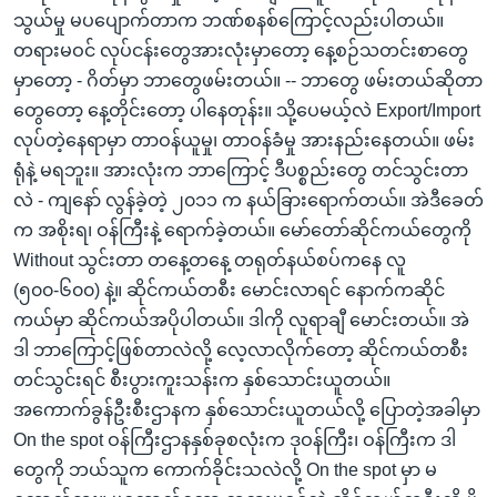
သွယ်မှု မပပျောက်တာက ဘဏ်စနစ်ကြောင့်လည်းပါတယ်။
တရားမဝင် လုပ်ငန်းတွေအားလုံးမှာတော့ နေ့စဉ်သတင်းစာတွေ
မှာတော့ - ဂိတ်မှာ ဘာတွေဖမ်းတယ်။ -- ဘာတွေ ဖမ်းတယ်ဆိုတာ
တွေတော့ နေ့တိုင်းတော့ ပါနေတုန်း။ သို့ပေမယ့်လဲ Export/Import
လုပ်တဲ့နေရာမှာ တာဝန်ယူမှု၊ တာဝန်ခံမှု အားနည်းနေတယ်။ ဖမ်း
ရုံနဲ့ မရဘူး။ အားလုံးက ဘာကြောင့် ဒီပစ္စည်းတွေ တင်သွင်းတာ
လဲ - ကျနော် လွန်ခဲ့တဲ့ ၂၀၁၁ က နယ်ခြားရောက်တယ်။ အဲဒီခေတ်
က အစိုးရ၊ ဝန်ကြီးနဲ့ ရောက်ခဲ့တယ်။ မော်တော်ဆိုင်ကယ်တွေကို
Without သွင်းတာ တနေ့တနေ့ တရုတ်နယ်စပ်ကနေ လူ
(၅၀၀-၆၀၀) နဲ့။ ဆိုင်ကယ်တစီး မောင်းလာရင် နောက်ကဆိုင်
ကယ်မှာ ဆိုင်ကယ်အပိုပါတယ်။ ဒါကို လူရာချီ မောင်းတယ်။ အဲ
ဒါ ဘာကြောင့်ဖြစ်တာလဲလို့ လေ့လာလိုက်တော့ ဆိုင်ကယ်တစီး
တင်သွင်းရင် စီးပွားကူးသန်းက နှစ်သောင်းယူတယ်။
အကောက်ခွန်ဦးစီးဌာနက နှစ်သောင်းယူတယ်လို့ ပြောတဲ့အခါမှာ
On the spot ဝန်ကြီးဌာနနှစ်ခုစလုံးက ဒုဝန်ကြီး၊ ဝန်ကြီးက ဒါ
တွေကို ဘယ်သူက ကောက်ခိုင်းသလဲလို့ On the spot မှာ မ