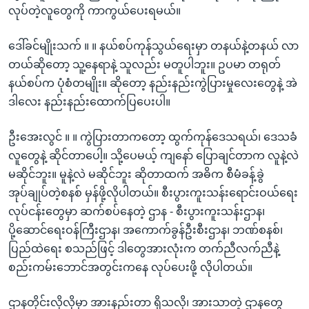
လုပ်တဲ့လူတွေကို ကာကွယ်ပေးရမယ်။
ဒေါ်ခင်မျိုးသက် ။ ။ နယ်စပ်ကုန်သွယ်ရေးမှာ တနယ်နဲ့တနယ် လာ
တယ်ဆိုတော့ သူ့နေရာနဲ့ သူလည်း မတူပါဘူး။ ဥပမာ တရုတ်
နယ်စပ်က ပုံစံတမျိုး။ ဆိုတော့ နည်းနည်းကွဲပြားမှုလေးတွေနဲ့ အဲ
ဒါလေး နည်းနည်းထောက်ပြပေးပါ။
ဦးအေးလွင် ။ ။ ကွဲပြားတာကတော့ ထွက်ကုန်ဒေသရယ်၊ ဒေသခံ
လူတွေနဲ့ ဆိုင်တာပေါ့။ သို့ပေမယ့် ကျနော် ပြောချင်တာက လူနဲ့လဲ
မဆိုင်ဘူး။ မူနဲ့လဲ မဆိုင်ဘူး ဆိုတာထက် အဓိက စီမံခန့်ခွဲ
အုပ်ချုပ်တဲ့စနစ် မှန်ဖို့လိုပါတယ်။ စီးပွားကူးသန်းရောင်းဝယ်ရေး
လုပ်ငန်းတွေမှာ ဆက်စပ်နေတဲ့ ဌာန - စီးပွားကူးသန်းဌာန၊
ပို့ဆောင်ရေးဝန်ကြီးဌာန၊ အကောက်ခွန်ဦးစီးဌာန၊ ဘဏ်စနစ်၊
ပြည်ထဲရေး စသည်ဖြင့် ဒါတွေအားလုံးက တက်ညီလက်ညီနဲ့
စည်းကမ်းဘောင်အတွင်းကနေ လုပ်ပေးဖို့ လိုပါတယ်။
ဌာနတိုင်းလိုလိုမှာ အားနည်းတာ ရှိသလို၊ အားသာတဲ့ ဌာနတွေ