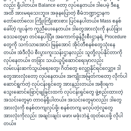
လည်း ရှိပါတယ်။ Balance တော့ လုပ်နေတယ်။ ဒါပေမဲ့ ဒီနေ့
အထိ အားမရသေးဘူး။ အခုနပြောတဲ့ စီမံဘဏ္ဍာဌာနက
တော်တော်လေး ကြိုးကြိုးစားစား ပြင်နေပါတယ်။ Mass စနစ်
ခေါ်တဲ့ ဂျပန်က ကူညီပေးနေတယ်။ ဒါတွေအားလုံးကို နယ်ခြား
ဒေသတွေမှာ တင်နေပါပြီ။ အကောက်ခွန်ဦးစီးဌာနရဲ့ Procedure
တွေကို သက်သာအောင်၊ မြန်အောင် အိုင်တီစနစ်တွေသုံးနေ
တယ်။ အဲဒီလိုပဲ စီးပွားကူးသန်းဌာနလည်း သူတို့လုပ်နိုင်တာကို
လုပ်နေတယ်။ တခြား သယ်ယူပို့ဆောင်ရေးမှာလည်း
လမ်းပန်းဆက်သွယ်ရေးတွေ၊ ဂိတ်တွေ လျှော့နိုင်ရင်လျှော့။ ဒါ
တွေအားလုံးတော့ လုပ်နေတယ်။ အကျိုးအမြတ်ကတော့ လိုက်ပါ
ဆောင်ရွက်တဲ့ လုပ်ငန်းရှင်တွေ အားနည်းတယ်။ အစိုးရက
သွေးဆောင်ဖြောင့်ဖျခြင်းထက် လုပ်ငန်းရှင်တွေ ဖွဲ့စည်းထားတဲ့
အသင်းတွေမှာ တာဝန်ရှိပါတယ်။ အသင်းတွေမှာလည်း ဒါတွေ
အားလုံးကို စနစ်တကျလုပ်ဖို့၊ စနစ်တကျ မလုပ်တဲ့လူတွေ
အားလုံးကိုလည်း အချင်းချင်း မဖာ၊ မဖုံးဘဲနဲ့ ထုတ်ပေးဖို့ လိုပါ
တယ်။