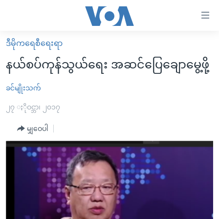
သုံး
ရ
လွယ်ကူ
ဒီမိုကရေစီရေးရာ
မူလစာမျက်နှာ
စေ
နယ်စပ်ကုန်သွယ်ရေး အဆင်ပြေချောမွေ့ဖို့
မြန်မာ
သည့်
ကမ္ဘာ့သတင်းများ
ခင်မျိုးသက်
Link
ဗွီဒီယို
နိုင်ငံတကာ
၂၇ ႏိုဝင္ဘာ၊ ၂၀၁၇
များ
သတင်းလွတ်လပ်ခွင့်
အမေရိကန်
မျှဝေပါ
ပင်မ
ရပ်ဝန်းတခု လမ်းတခု အလွန်
တရုတ်
အကြောင်းအရာ
သို့
အင်္ဂလိပ်စာလေ့လာမယ်
အစ္စရေး-ပါလက်စတိုင်း
ကျော်
အပတ်စဉ်ကဏ္ဍများ
အမေရိကန်သုံးအီဒီယံ
ကြည့်
ရေဒီယိုနှင့်ရုပ်သံ အချက်အလက်များ
မကြေးမုံရဲ့ အင်္ဂလိပ်စာ
ရေဒီယို
ရန်
ပင်မ
ရေဒီယို/တီဗွီအစီအစဉ်
ရုပ်ရှင်ထဲက အင်္ဂလိပ်စာ
တီဗွီ