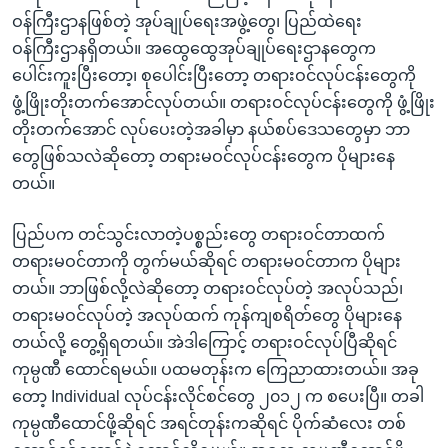
ဝန်ကြီးဌာနဖြစ်တဲ့ အုပ်ချုပ်ရေးအဖွဲ့တွေ၊ ပြည်ထဲရေး
ဝန်ကြီးဌာနရှိတယ်။ အထွေထွေအုပ်ချုပ်ရေးဌာနတွေက
ပေါင်းကူးပြီးတော့၊ စုပေါင်းပြီးတော့ တရားဝင်လုပ်ငန်းတွေကို
ဖွံ့ဖြိုးတိုးတက်အောင်လုပ်တယ်။ တရားဝင်လုပ်ငန်းတွေကို ဖွံ့ဖြိုး
တိုးတက်အောင် လုပ်ပေးတဲ့အခါမှာ နယ်စပ်ဒေသတွေမှာ ဘာ
တွေဖြစ်သလဲဆိုတော့ တရားမဝင်လုပ်ငန်းတွေက ပိုများနေ
တယ်။
ပြည်ပက တင်သွင်းလာတဲ့ပစ္စည်းတွေ တရားဝင်တာထက်
တရားမဝင်တာကို တွက်မယ်ဆိုရင် တရားမဝင်တာက ပိုများ
တယ်။ ဘာဖြစ်လို့လဲဆိုတော့ တရားဝင်လုပ်တဲ့ အလုပ်သည်၊
တရားမဝင်လုပ်တဲ့ အလုပ်ထက် ကုန်ကျစရိတ်တွေ ပိုများနေ
တယ်လို့ တွေ့ရှိရတယ်။ အဲဒါကြောင့် တရားဝင်လုပ်ပြီဆိုရင်
ကုမ္ပဏီ ထောင်ရမယ်။ ပထမတုန်းက ကြေညာထားတယ်။ အခု
တော့ Individual လုပ်ငန်းလိုင်စင်တွေ ၂၀၁၂ က စပေးပြီ။ တခါ
ကုမ္ပဏီထောင်ဖို့ဆိုရင် အရင်တုန်းကဆိုရင် ပိုက်ဆံလေး တစ်