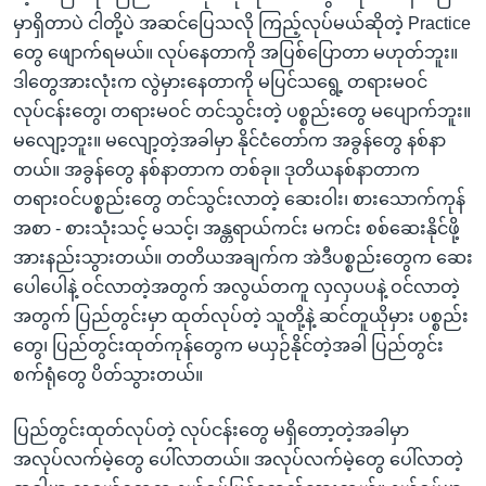
မှာရှိတာပဲ ငါတို့ပဲ အဆင်ပြေသလို ကြည့်လုပ်မယ်ဆိုတဲ့ Practice
တွေ ဖျောက်ရမယ်။ လုပ်နေတာကို အပြစ်ပြောတာ မဟုတ်ဘူး။
ဒါတွေအားလုံးက လွဲမှားနေတာကို မပြင်သရွေ့ တရားမဝင်
လုပ်ငန်းတွေ၊ တရားမဝင် တင်သွင်းတဲ့ ပစ္စည်းတွေ မပျောက်ဘူး။
မလျော့ဘူး။ မလျော့တဲ့အခါမှာ နိုင်ငံတော်က အခွန်တွေ နစ်နာ
တယ်။ အခွန်တွေ နစ်နာတာက တစ်ခု။ ဒုတိယနစ်နာတာက
တရားဝင်ပစ္စည်းတွေ တင်သွင်းလာတဲ့ ဆေးဝါး၊ စားသောက်ကုန်
အစာ - စားသုံးသင့် မသင့်၊ အန္တရာယ်ကင်း မကင်း စစ်ဆေးနိုင်ဖို့
အားနည်းသွားတယ်။ တတိယအချက်က အဲဒီပစ္စည်းတွေက ဆေး
ပေါပေါနဲ့ ဝင်လာတဲ့အတွက် အလွယ်တကူ လှလှပပနဲ့ ဝင်လာတဲ့
အတွက် ပြည်တွင်းမှာ ထုတ်လုပ်တဲ့ သူတို့နဲ့ ဆင်တူယိုမှား ပစ္စည်း
တွေ၊ ပြည်တွင်းထုတ်ကုန်တွေက မယှဉ်နိုင်တဲ့အခါ ပြည်တွင်း
စက်ရုံတွေ ပိတ်သွားတယ်။
ပြည်တွင်းထုတ်လုပ်တဲ့ လုပ်ငန်းတွေ မရှိတော့တဲ့အခါမှာ
အလုပ်လက်မဲ့တွေ ပေါ်လာတယ်။ အလုပ်လက်မဲ့တွေ ပေါ်လာတဲ့