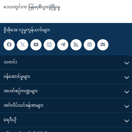
ဒေသတွင်းက မြန်မာ့စီးပွားဖွံဖြိုးမှု
ဗွီအိုအေ လူမှုကွန်ယက်များ
သတင်း
၀န်ဆောင်မှုများ
အပတ်စဉ်ကဏ္ဍများ
အင်္ဂလိပ်သင်ခန်းစာများ
ရေဒီယို