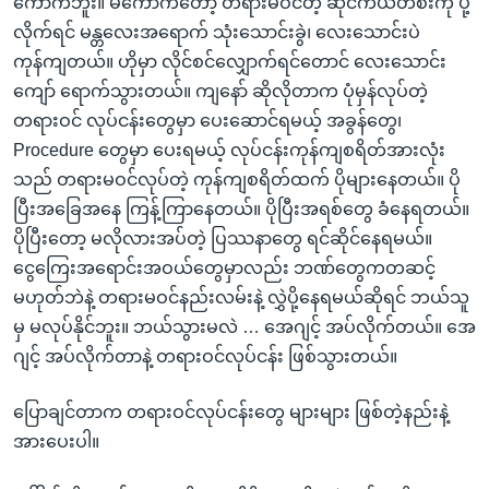
ကောက်ဘူး။ မကောက်တော့ တရားမဝင်တဲ့ ဆိုင်ကယ်တစီးကို ပို့
လိုက်ရင် မန္တလေးအရောက် သုံးသောင်းခွဲ၊ လေးသောင်းပဲ
ကုန်ကျတယ်။ ဟိုမှာ လိုင်စင်လျှောက်ရင်တောင် လေးသောင်း
ကျော် ရောက်သွားတယ်။ ကျနော် ဆိုလိုတာက ပုံမှန်လုပ်တဲ့
တရားဝင် လုပ်ငန်းတွေမှာ ပေးဆောင်ရမယ့် အခွန်တွေ၊
Procedure တွေမှာ ပေးရမယ့် လုပ်ငန်းကုန်ကျစရိတ်အားလုံး
သည် တရားမဝင်လုပ်တဲ့ ကုန်ကျစရိတ်ထက် ပိုများနေတယ်။ ပို
ပြီးအခြေအနေ ကြန့်ကြာနေတယ်။ ပိုပြီးအရစ်တွေ ခံနေရတယ်။
ပိုပြီးတော့ မလိုလားအပ်တဲ့ ပြဿနာတွေ ရင်ဆိုင်နေရမယ်။
ငွေကြေးအရောင်းအဝယ်တွေမှာလည်း ဘဏ်တွေကတဆင့်
မဟုတ်ဘဲနဲ့ တရားမဝင်နည်းလမ်းနဲ့ လွှဲပို့နေရမယ်ဆိုရင် ဘယ်သူ
မှ မလုပ်နိုင်ဘူး။ ဘယ်သွားမလဲ … အေဂျင့် အပ်လိုက်တယ်။ အေ
ဂျင့် အပ်လိုက်တာနဲ့ တရားဝင်လုပ်ငန်း ဖြစ်သွားတယ်။
ပြောချင်တာက တရားဝင်လုပ်ငန်းတွေ များများ ဖြစ်တဲ့နည်းနဲ့
အားပေးပါ။