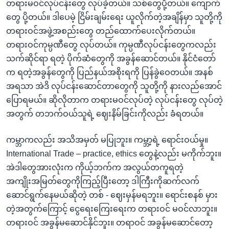
တရားမဝင်လုပ်ငန်းတွေ လုပ်ခဲ့တယ်။ သစ်တွေပို့တယ်။ ကျောက်
တွေ ပို့တယ်။ ဒါပေမဲ့ ငြိမ်းချမ်းရေး ယူလိုက်တဲ့အချိန်မှာ သူတို့ကို
တရားဝင်အဖွဲ့အစည်းတွေ တည်ထောက်ပေးလိုက်တယ်။
တရားဝင်ကုမ္ပဏီတွေ လုပ်တယ်။ ကုမ္ပဏီလုပ်ငန်းတွေကလည်း
သက်ဆိုင်ရာ ရတဲ့ ပိုက်ဆံတွေကို အခွန်ဆောင်တယ်။ နိုင်ငံတော်
က ရတဲ့အခွန်တွေကို ပြည်နယ်အစိုးရကို ပြန်ခွဲဝေတယ်။ အနစ်
အရသာ အဲဒိ လုပ်ငန်းဆောင်တာတွေကို သူတို့ကို နားလည်အောင်
ပြောရမယ်။ ဆိုလိုတာက တရားမဝင်လုပ်တဲ့ လုပ်ငန်းတွေ လုပ်တဲ့
အတွက် တဘက်ဝယ်သူရဲ့ ဈေးနိမ်ခြင်းကိုလည်း ခံရတယ်။
ကမ္ဘာကလည်း အသိအမှတ် မပြုဘူး။ ကမ္ဘာ့ရဲ့ ရောင်းဝယ်မှု။
International Trade – practice, ethics တွေနဲ့လည်း မကိုက်ဘူး။
အဲဒါတွေအားလုံးက ကိုယ့်ဘက်က အလွယ်တကူရတဲ့
အကျိုးအမြတ်တွေကိုကြည့်ပြီးတော့ ဒါကြီးကိုဆက်လက်
ဆောင်ရွက်နေမယ်ဆိုတဲ့ တစ် - ဈေးမှန်မရဘူး။ ရောင်းစနစ် မှား
တဲ့အတွက်ကြောင့် ငွေရေးကြေးရေးက တရားဝင် မဝင်လာဘူး။
တရားဝင် အခွန်မဆောင်နိုင်ဘူး။ တရာဝင် အခွန်မဆောင်တော့