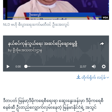
အ
သုတပဒေသာ အင်္ဂလိပ်စာ
ညွန်း
Learning English
စာမျက်နှာ
သို့
ဗွီအိုအေ လူမှုကွန်ယက်များ
NLD ဗဟို စီးပွားရေးကော်မတီဝင် ဦးအေးလွင်
ကျော်
ကြည့်
ရန်
နယ်စပ်ကုန်သွယ်ရေး အဆင်ပြေချောမွေ့ဖို့
ဘာသာစကားများ
ရှာဖွေ
by
ဗွီအိုအေသတင်းဌာန
No media source currently available
ရန်
နေရာ
0:00
11:57
သို့
ကျော်
တိုက်ရိုက် လင့်ခ်
ရန်
ဒီတပတ် မြန်မာ့ဒီမိုကရေစီရေးရာ ဆွေးနွေးခန်းမှာ ဒီမိုကရေစီ
စနစ်ဆီ ဦးတည်လျှောက်လှမ်းနေတဲ့ မြန်မာနိုင်ငံရဲ့ အသွင်