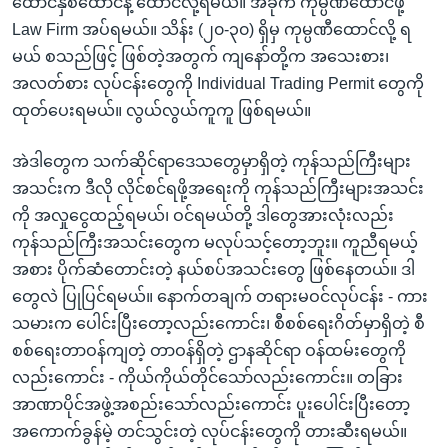
ထောင်နှစ်ထောင်နဲ့ ထောင်လို့ရမယ်။ အခုက ကုမ္ပဏီထောင်ဖို့
Law Firm အပ်ရမယ်။ သိန်း (၂၀-၃၀) ရှိမှ ကုမ္ပဏီထောင်လို့ ရ
မယ် စသည်ဖြင့် ဖြစ်တဲ့အတွက် ကျနော်တို့က အသေးစား၊
အလတ်စား လုပ်ငန်းတွေကို Individual Trading Permit တွေကို
ထုတ်ပေးရမယ်။ လွယ်လွယ်ကူကူ ဖြစ်ရမယ်။
အဲဒါတွေက သက်ဆိုင်ရာဒေသတွေမှာရှိတဲ့ ကုန်သည်ကြီးများ
အသင်းက ဒီလို လိုင်စင်ရဖို့အရေးကို ကုန်သည်ကြီးများအသင်း
ကို အလှုငွေထည့်ရမယ်၊ ဝင်ရမယ်တို့ ဒါတွေအားလုံးလည်း
ကုန်သည်ကြီးအသင်းတွေက မလုပ်သင့်တော့ဘူး။ ကူညီရမယ့်
အစား ပိုက်ဆံတောင်းတဲ့ နယ်စပ်အသင်းတွေ ဖြစ်နေတယ်။ ဒါ
တွေလဲ ပြုပြင်ရမယ်။ နောက်တချက် တရားမဝင်လုပ်ငန်း - ကား
သမားက ပေါင်းပြီးတော့လည်းကောင်း၊ စီစစ်ရေးဂိတ်မှာရှိတဲ့ စီ
စစ်ရေးတာဝန်ကျတဲ့ တာဝန်ရှိတဲ့ ဌာနဆိုင်ရာ ဝန်ထမ်းတွေကို
လည်းကောင်း - ကိုယ်ကိုယ်တိုင်သော်လည်းကောင်း။ တခြား
အာဏာပိုင်အဖွဲ့အစည်းသော်လည်းကောင်း ပူးပေါင်းပြီးတော့
အကောက်ခွန်မဲ့ တင်သွင်းတဲ့ လုပ်ငန်းတွေကို တားဆီးရမယ်။