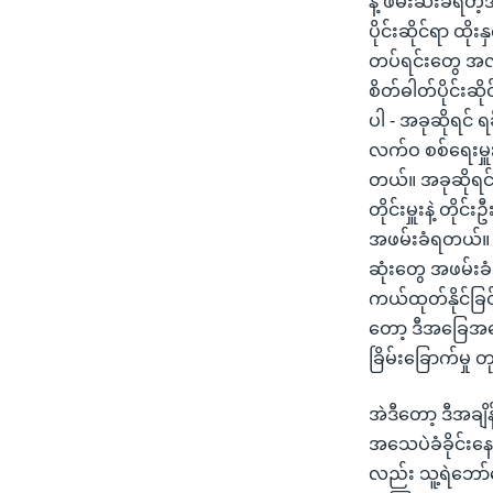
နဲ့ ဖမ်းဆီးခံရတ
ပိုင်းဆိုင်ရာ ထိ
တပ်ရင်းတွေ အလွ
စိတ်ဓါတ်ပိုင်းဆိ
ပါ - အခုဆိုရင်
လက်ဝ စစ်ရေးမှူ
တယ်။ အခုဆိုရင် 
တိုင်းမှူးနဲ့ တို
အဖမ်းခံရတယ်။ 
ဆုံးတွေ အဖမ်းခ
ကယ်ထုတ်နိုင်ခြင
တော့ ဒီအခြေအနေ
ခြိမ်းခြောက်မှု 
အဲဒီတော့ ဒီအချ
အသေပဲခံခိုင်းန
လည်း သူ့ရဲဘော်