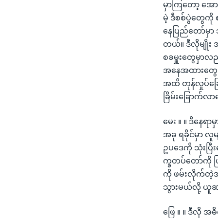
မှာကြတော့ အောက
မဲ့ ဒီစစ်ပွဲတွေက
နေပြည်တော်မှာ
တယ်။ ဒီလိုမျို
စခမှူးတွေမှာလည
အနေအထားတွေ၊ ရိ
အထိ တုန်လှုပ်ခြ
ခြိမ်းခြောက်လာန
မေး ။ ။ ဒီနေရာမ
အခု ရခိုင်မှာ လူ
ဥပဒေကို သုံးပြီ
က္ခတပ်တော်ကို ပြ
ကို ဖမ်းလိုက်တဲ့
သွားမယ်လို့ ယူဆ
ဖြေ ။ ။ ဒီလို အ