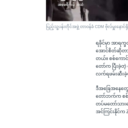
ပြည့်သူ့ပန်းတိုင်အဖွဲ့ တာ၀န်ခံ CDM ဗိုလ်မှူးနောင်ရိ
ရခိုင်မှာ အာရက
အောင်စိတ်ဆိုတာမ
တယ်။ စစ်ကောင်စ
တော်က ပြီးခဲ့တဲ့ 
လက်ရဖမ်းဆီးခဲ
ဒီအခြေအနေတွေဟာ
တော်ဘက်က စစ်ရ
တပ်မတော်သားတွေ ဖ
အင်ကြင်းနိုင်