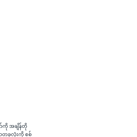
်ကို အချိန်တို
သတခုလုံးကို စစ်