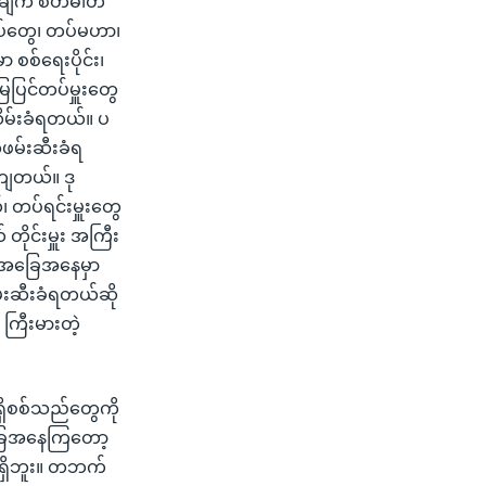
်ချက် စိတ်ဓါတ်
ချုပ်တွေ၊ တပ်မဟာ၊
စစ်ရေးပိုင်း၊
ြေပြင်တပ်မှူးတွေ
ိမ်းခံရတယ်။ ပ
ေဖမ်းဆီးခံရ
ခကျတယ်။ ဒု
ယ်၊ တပ်ရင်းမှူးတွေ
ုင်းမှူး အကြီး
ုံးအခြေအနေမှာ
မ်းဆီးခံရတယ်ဆို
ကြီးမားတဲ့
ှိစစ်သည်တွေကို
အခြေအနေကြတော့
မရှိဘူး။ တဘက်