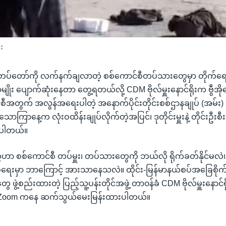
ုး
္ခတပ်တော်ကို လက်နက်ချလာတဲ့ စစ်ကောင်စီတပ်သားတွေမှာ တိုက်ရေးခ
ျိုး ပျောက်ဆုံးနေတာ တွေ့ရတယ်လို့ CDM ဗိုလ်မှူးနောင်ရိုးက ဗွီအိ
ီအတွက် အလွန်အရေးပါတဲ့ အနောက်ပိုင်းတိုင်းစစ်ဌာနချုပ် (အမ်း)
သောကြာနေ့က လုံးဝထိန်းချုပ်လိုက်တဲ့အပြင်၊ ဒုတိုင်းမှူးနဲ့ တိုင်းဦးစီးခ
့ပါတယ်။
 စစ်ကောင်စီ တပ်မှူး၊ တပ်သားတွေကို ဘယ်လို ရိုက်ခတ်နိုင်မလဲ
ေးမှာ ဘာကြောင့် အားသာနေသလဲ။ ထိုင်း-မြန်မာနယ်စပ်အခြေစို
ွဲ့စည်းထားတဲ့ ပြည့်သူ့ပန်းတိုင်အဖွဲ့ တာ၀န်ခံ CDM ဗိုလ်မှူးနောင်ရိ
က Zoom ကနေ ဆက်သွယ်မေးမြန်းထားပါတယ်။