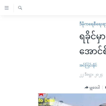
သုံး
ရ
ရှာဖွေ
လွယ်ကူ
မူလစာမျက်နှာ
ဒီမိုကရေစီရေးရ
ရ
စေ
မြန်မာ
လာ
ရခိုင်
သည့်
ဒ်
ကမ္ဘာ့သတင်းများ
Link
ဗွီဒီယို
နိုင်ငံတကာ
အောင်စ
များ
သတင်းလွတ်လပ်ခွင့်
အမေရိကန်
ပင်မ
ရပ်ဝန်းတခု လမ်းတခု အလွန်
တရုတ်
အင်ကြင်းနိုင်
အကြောင်းအရာ
အင်္ဂလိပ်စာလေ့လာမယ်
အစ္စရေး-ပါလက်စတိုင်း
၂၂ ဒီဇင္ဘာ၊ ၂၀၂၄
သို့
အပတ်စဉ်ကဏ္ဍများ
အမေရိကန်သုံးအီဒီယံ
ကျော်
မျှဝေပါ
ကြည့်
ရေဒီယိုနှင့်ရုပ်သံ အချက်အလက်များ
မကြေးမုံရဲ့ အင်္ဂလိပ်စာ
ရေဒီယို
ရန်
ရေဒီယို/တီဗွီအစီအစဉ်
ရုပ်ရှင်ထဲက အင်္ဂလိပ်စာ
တီဗွီ
ပင်မ