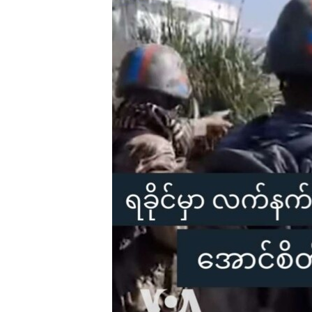
သုတပဒေသာ အင်္ဂလိပ်စာ
အ
ညွန်း
စာမျက်နှာ
သို့
ကျော်
ကြည့်
ရန်
ရှာဖွေ
ရန်
နေရာ
သို့
ကျော်
ရန်