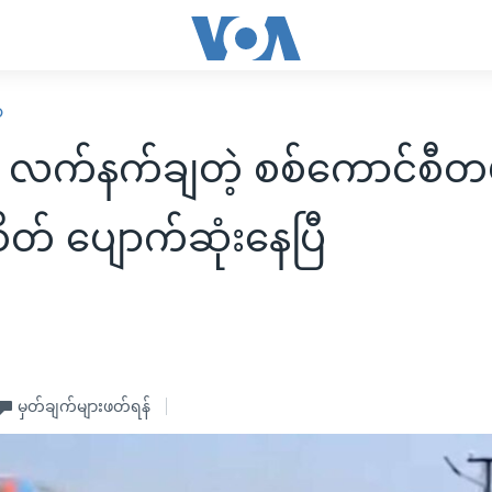
ာ
မှာ လက်နက်ချတဲ့ စစ်ကောင်စီတ
ိတ် ပျောက်ဆုံးနေပြီ
မှတ်ချက်များဖတ်ရန်