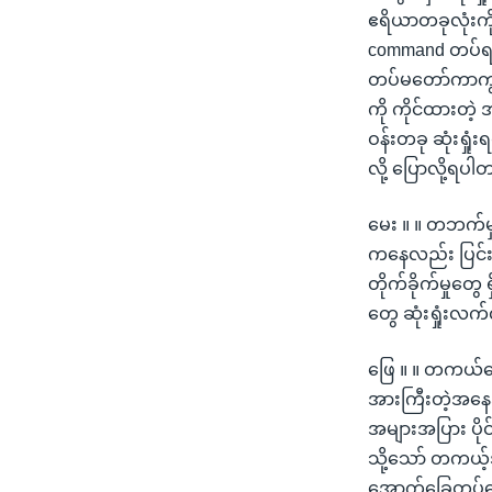
ဧရိယာတခုလုံးကို
command တပ်ရင်း
တပ်မတော်ကာကွယ်
ကို ကိုင်ထားတဲ့
ဝန်းတခု ဆုံးရှ
လို့ ပြောလို့ရပါ
မေး ။ ။ တဘက်မ
ကနေလည်း ပြင်းပ
တိုက်ခိုက်မှုတွေ
တွေ ဆုံးရှုံးလက
ဖြေ ။ ။ တကယ်တ
အားကြီးတဲ့အနေ
အများအပြား ပို
သို့သော် တကယ့်
အောက်ခြေတပ်တွေ