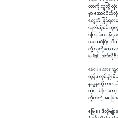
တာကို သူတို့ လု
မှာ အောင်စိတ်လု
တွေကို မြင်ရတယ
နေလဲဆိုရင် သူ
ကြောင့်။ အနီးမ
အသေခံပြီး တိုက်ခ
လို့ သူတို့တွေ 
to fight အဲဒီလို
မေး ။ ။ အာရက္ခတပ
ထွန်း၊ တိုင်းဦးစီ
န်ထွန်းတို့ တကယ
တဲ့အခါကြတော့ အ
လိုက်တဲ့ အခြေအ
ဖြေ ။ ။ ဒီလိုမျ