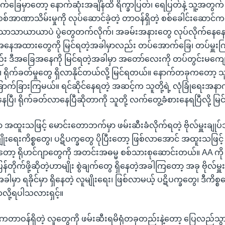
်ခြေမှာတော့ နောက်ဆုံးအချိန်ထိ ရိက္ခာပြတ်၊ ရေပြတ်နဲ့ သူ့အတ
ို စစ်အာဏာသိမ်းမှုကို လုပ်ဆောင်ခဲ့တဲ့ တာဝန်ရှိတဲ့ စစ်ခေါင်းဆောင်
 သာသာယာယာပဲ ပွဲတွေတက်လိုက်၊ အခမ်းအနားတွေ လုပ်လိုက်နေနေ
း အနေအထားတွေကို မြင်ရတဲ့အခါမှာလည်း တပ်အောက်ခြေ၊ တပ်မှူးကြီ
်း ဒီအခြေအနေကို မြင်ရတဲ့အခါမှာ အတော်လေးကို တပ်တွင်းမကျေန
ုက်ခတ်မှုတွေ ရှိလာနိုင်တယ်လို့ မြင်ရတယ်။ နောက်တခုကတော့ သူ
ောက်ခြားကြမယ်။ ရင်ဆိုင်နေရတဲ့ အဆင့်က သူတို့ရဲ့ လုံခြုံရေးအနာ
ေပြီ၊ ရိုက်ခတ်လာနေပြီဆိုတာကို သူတို့ လက်တွေ့ခံစားနေရပြီလို့ မ
ှာ အထူးသဖြင့် မောင်းတောဘက်မှာ ဖမ်းဆီးခံလိုက်ရတဲ့ ဗိုလ်မှူးချုပ်
မျိုးရေးကိစ္စတွေ၊ ပဋိပက္ခတွေ ပိုပြီးတော့ ဖြစ်လာအောင် အထူးသဖြင့် 
းတော့ ရိုဟင်ဂျာတွေကို အတင်းအဓမ္မ စစ်သားစုဆောင်းတယ်။ AA ကို ပ
န်တိုက်ဖို့ဆိုတဲ့ဟာမျိုး စွဲချက်တွေ ရှိနေတဲ့အခါကြတော့ အခု ဗိုလ်မှူး
အခါမှာ ရခိုင်မှာ ရှိနေတဲ့ လူမျိုးရေး၊ ဖြစ်လာမယ့် ပဋိပက္ခတွေ၊ ဒီကိ
လို့ရပါသလားရှင့်။
ဓိကတာဝန်ရှိတဲ့ လူတွေကို ဖမ်းဆီးရမိရုံတခုတည်းနဲ့တော့ ပြေလည်သွာ