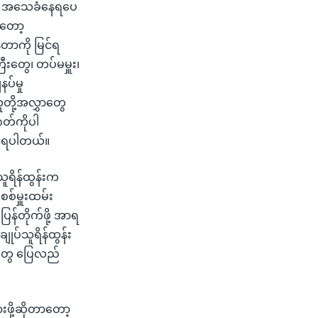
ွက် အသေခံနေရပေ
ကတော့
တာကို မြင်ရ
းတွေ၊ တပ်မမှူး၊
ပ်မှု
တို့အလွှာတွေ
ဂတ်ကိုပါ
ြင်ရပါတယ်။
သူရိန်ထွန်းက
စစ်မှူးထမ်း
ြန်တိုက်ဖို့ အာရ
ချုပ်သူရိန်ထွန်း
စ္စတွေ ပြေလည်
းဖို့ဆိုတာတော့