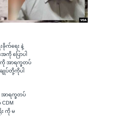
ိုက်ရေး နဲ့
ုအေကို ပြောပါ
 ကို အာရက္ခတပ်
ျုပ်တို့ကိုပါ
၊ အာရက္ခတပ်
က် CDM
ုး ကို မ