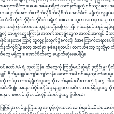
ံးဝမကုစားနိုင်ဘူး။ နပခ အမ်းမှာရှိတဲ့ လက်နက်ချတဲ့ စစ်သည်တွေ၊
ံးဝ ပျောက်နေတယ်။ တိုက်လိုခိုက်လိုစိတ် အောင်စိတ် မရှိတဲ့၊ လူရုပ်မ
်။ ဒီလို တိုက်လိုခိုက်လိုစိတ် မရှိတဲ့ စစ်သားတွေက လက်နက်မချ
တို့က အကြောက်တရားတွေနဲ့ အချိန်အကြာကြီး ရှင်သန်ရပ်တည်နေခ
ှာရှိတဲ့ တပ်မှူးတွေကြောင့်၊ အထက်အရာရှိတွေက အတင်းအကျပ် ဖိအာ
ိုင်းနေတာကြောင့် သူတို့ရုန်းထွက်ဖို့ခက်လို့၊ ဒီအကြောက်တရားပေါ်မှ
လက်နက်ကိုင်ပြီးတော့ အထဲမှာ ခုခံနေရတယ်။ တကယ်တော့ သူတို့မှာ တိုက
စိတ်တွေ မရှိဘူး။ အောင်စိတ်တွေ ပျောက်ဆုံးနေပါပြီ။
်တော် AA ရဲ့ ထုတ်ပြန်ချက်တွေကို ကြည့်မယ်ဆိုရင် ဒုတိုင်းမှူး ဗိုလ်
းချုပ် ဗိုလ်မှူးချုပ်ကျော်ကျော်သန်း၊ နောက်တခါ စစ်ရေးကွပ်ကဲရေးမှူး ဗ
့်ကို တပ်မှာ တာဝန်ရှိတဲ့သူတွေကို လက်ရဖမ်းဆီးထားတဲ့ ပုံတွေ၊ ဒါတ
ဲဒီလိုမျိုး အနောက်ပိုင်းတိုင်းဌာနချုပ်က အဓိကတာဝန်ရှိသူတွေကိ
နေက စစ်တပ်ကို ဘယ်လိုရိုက်ခတ်မှုတွေ ရှိပါမလဲ။
ိုးမြေပြင်မှာ တပ်မှူးကြီးတွေ အကုန်လုံးတောင် လက်ရဖမ်းဆီးခံရတယ်