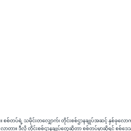
ုး ။ ။ စစ်တပ်ရဲ့ သမိုင်းတလျှောက်၊ တိုင်းစစ်ဌာနချုပ်အဆင့် နှစ်ခုလောက
ှုံးလာတာ။ ဒီလို တိုင်းစစ်ဌာနချုပ်တွေဆိုတာ စစ်တပ်မှာဆိုရင် စစ်ဒေ