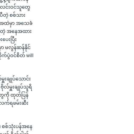
 အလင်းဝင်သူတွေ
ပီတဲ့ စစ်သား
ဘဲ အထဲမှာ အသေခံ
ဲ့ရတဲ့ အနေအထား
းပေးပြီး
ာ မလွန်ဆန်နိုင်
်ပွဲဝင်စိတ် will
မှူးချုပ်သောင်း
ိုလ်မှူးချုပ်သူရိ
ွေကို ထုတ်ပြန်
ု လက်ရဖမ်းဆီး
။ စစ်သုံးပန်အနေ