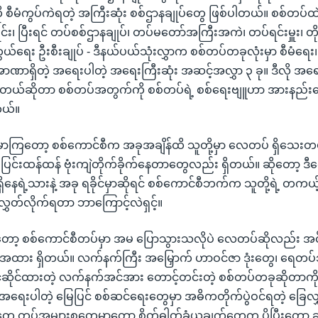
 စီမံကွပ်ကဲရတဲ့ အကြီးဆုံး စစ်ဌာနချုပ်တွေ ဖြစ်ပါတယ်။ စစ်တပ်ထဲ
၊ ပြီးရင် တပ်စစ်ဌာနချုပ်၊ တပ်မတော်အကြီးအကဲ၊ တပ်ရင်းမှူး၊ တိုင်
ရေး ဦးစီးချုပ် - ဒီနယ်ပယ်သုံးလွှာက စစ်တပ်တခုလုံးမှာ စီမံရေး
 အာဏာရှိတဲ့ အရေးပါတဲ့ အရေးကြီးဆုံး အဆင့်အလွှာ ၃ ခု။ ဒီလို အရေ
ုံးရတယ်ဆိုတာ စစ်တပ်အတွက်ကို စစ်တပ်ရဲ့ စစ်ရေးဗျူဟာ အားနည်
တယ်။
ှာကြတော့ စစ်ကောင်စီက အခုအချိန်ထိ သူတို့မှာ လေတပ် ရှိသေး
ြင်းထန်ထန် ဗုံးကျဲတိုက်ခိုက်နေတာတွေလည်း ရှိတယ်။ ဆိုတော့ ဒ
 ရှိနေရဲ့သားနဲ့ အခု ရခိုင်မှာဆိုရင် စစ်ကောင်စီဘက်က သူတို့ရဲ့ တကယ
်လွှတ်လိုက်ရတာ ဘာကြောင့်လဲရှင့်။
ော့ စစ်ကောင်စီတပ်မှာ အမ ပြောသွားသလိုပဲ လေတပ်ဆိုလည်း အင
အထား ရှိတယ်။ လက်နက်ကြီး အမြှောက် ဟာဝင်ဇာ ဒုံးတွေ၊ ရေတပ်
င်ဆိုင်ထားတဲ့ လက်နက်အင်အား တောင့်တင်းတဲ့ စစ်တပ်တခုဆိုတာက
အရေးပါတဲ့ မြေပြင် စစ်ဆင်ရေးတွေမှာ အဓိကတိုက်ပွဲဝင်ရတဲ့ ခြေလ
 တပ်အများစုတွေမှာတော့ စိတ်ဓါတ်ခံယူချက်တွေက ပိုပြီးတော့ ချိ