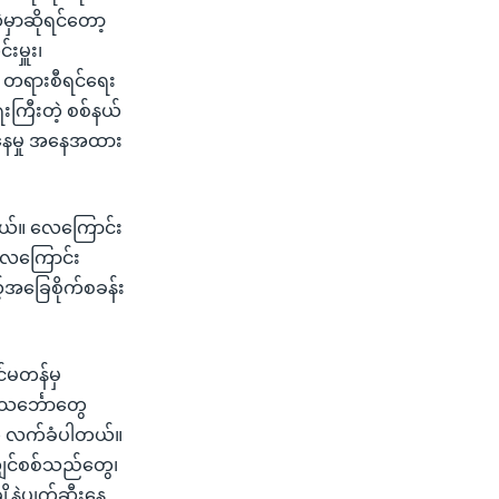
မှာဆိုရင်တော့
းမှူး၊
၊ တရားစီရင်ရေး
းကြီးတဲ့ စစ်နယ်
းနေမှု အနေအထား
တယ်။ လေကြောင်း
ီလေကြောင်း
့်အခြေစိုက်စခန်း
်မတန်မှ
သင်္ဘောတွေ
ို လက်ခံပါတယ်။
ျှင်စစ်သည်တွေ၊
့နဲ့ပျက်ဆီးနေ