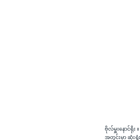
ဗိုလ်မှူးနောင်ရိ
အတွင်းမှာ ဆုံးရ