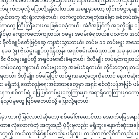
ဲ့အတွက် စစ်ကောင်စီတပ်တွင်းမှာတော့ နောက်ထပ်ကြီးမားတဲ့ ထိုးနှက
ုးနှက်ချက်တခုလို့ ပြောလို့ရနိုင်ပါတယ်။ အရှေ့မှာတော့ တိုင်းစစ်ဌာန
ယ်တကူ ဆုံးရှုံးလာခဲ့တယ်။ လက်လွှတ်လာရတဲ့အခါမှာ စစ်တပ်ထဲမှာ 
ုင်ရာတွေ ကြီးကြီးမားမား ဖြစ်စေခဲ့တယ်။ အဲဒီအပြင်ကို အခုလိုမျိုး မ
 ရခိုင်မှာ ကျောက်တော်ကျတယ်၊ စခမှူး အဖမ်းခံရတယ်။ ပလက်ဝ အသ
း ဗိုလ်ချုပ်ဇော်မြင့်ဆွေ ကျဆုံးသွားတယ်။ တပ်မ ၁၁ တပ်မမှူး အသ
နခခ (၅) ဗိုလ်မှူးချုပ်သူရိန်ထွန်း အရှင်ဖမ်းဆီးခံရတယ်။ အခု နပ
င်းဦးစီး ဗိုလ်မှူးချုပ်တို့ အရှင်ဖမ်းဆီးခံရတယ်။ ဒီလိုမျိုး တပ်ရင်းကျတ
တပ်မတွေကျတယ် တပ်မမှူးတွေ အဖမ်းခံရတယ်။ တိုင်းတွေကျတယ် တိ
ံရတယ်။ ဒီလိုမျိုး စစ်မြေပြင် တပ်မှူးအဆင့်တွေကိုတောင် နောက်ဆ
်း မရှိဘဲနဲ့ တော်လှန်ရေးအင်အားစုတွေမှာ အရှင် စစ်သုံးပန်အဖြစ် ဖ
က စစ်တပ်ရဲ့ မြေပြင်တပ်မှူးတွေကြားမှာ အရာရှိတွေကြားမှာတော့ 
တုန်လှုပ်မှုတွေ ဖြစ်စေတယ်လို့ ပြောလို့ရတယ်။
ိန်မှာ ဘာကိုမြင်လာလဲဆိုတော့ စစ်ခေါင်းဆောင်ဟာ အောက်ခြေအရာရ
ေတာ။ လုံလောက်တဲ့ အကူအညီ ပံ့ပိုးမှုလည်း မရှိဘူး။ နောက်ဆုံး
တွေကို ကယ်ထုတ်နိုင်စွမ်းလည်း မရှိဘူး။ ကယ်ထုတ်လိုစိတ်လည်း 