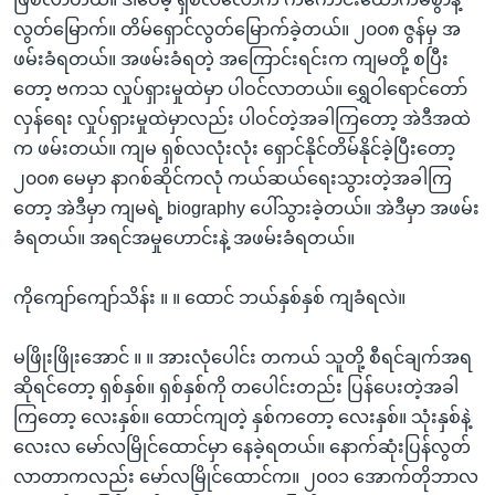
လွတ်မြောက်။ တိမ်ရှောင်လွတ်မြောက်ခဲ့တယ်။ ၂၀၀၈ ဇွန်မှ အ
ဖမ်းခံရတယ်။ အဖမ်းခံရတဲ့ အကြောင်းရင်းက ကျမတို့ စပြီး
တော့ ဗကသ လှုပ်ရှားမှုထဲမှာ ပါဝင်လာတယ်။ ရွှေဝါရောင်တော်
လှန်ရေး လှုပ်ရှားမှုထဲမှာလည်း ပါဝင်တဲ့အခါကြတော့ အဲဒီအထဲ
က ဖမ်းတယ်။ ကျမ ရှစ်လလုံးလုံး ရှောင်နိုင်တိမ်နိုင်ခဲ့ပြီးတော့
၂၀၀၈ မေမှာ နာဂစ်ဆိုင်ကလုံ ကယ်ဆယ်ရေးသွားတဲ့အခါကြ
တော့ အဲဒီမှာ ကျမရဲ့ biography ပေါ်သွားခဲ့တယ်။ အဲဒီမှာ အဖမ်း
ခံရတယ်။ အရင်အမှုဟောင်းနဲ့ အဖမ်းခံရတယ်။
ကိုကျော်ကျော်သိန်း ။ ။ ထောင် ဘယ်နှစ်နှစ် ကျခံရလဲ။
မဖြိုးဖြိုးအောင် ။ ။ အားလုံပေါင်း တကယ် သူတို့ စီရင်ချက်အရ
ဆိုရင်တော့ ရှစ်နှစ်။ ရှစ်နှစ်ကို တပေါင်းတည်း ပြန်ပေးတဲ့အခါ
ကြတော့ လေးနှစ်။ ထောင်ကျတဲ့ နှစ်ကတော့ လေးနှစ်။ သုံးနှစ်နဲ့
လေးလ မော်လမြိုင်ထောင်မှာ နေခဲ့ရတယ်။ နောက်ဆုံးပြန်လွတ်
လာတာကလည်း မော်လမြိုင်ထောင်က။ ၂၀၀၁ အောက်တိုဘာလ