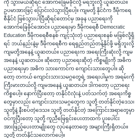
ကို သွားမယ်ဆိုရင် အောက်ခြေမခိုင်လို့ မရဘူးလို့ ယူဆတယ်။
ဥပမာအားဖြင့် ပြောင်းလဲသွားပြီပေါ့။ ကျမတို့ နိုင်ငံက ဒီမိုကရေ
စီနိုင်ငံ ဖြစ်သွားပါပြီဆိုရင်တောင်မှ အခုန ပညာရေးကို
အောက်ခြေခိုင်အောင်။ ပညာရေးမှာ ဒီမိုကရေစီ Democratic
Education ဒီမိုကရေစီစနစ် ကျင့်သုံးတဲ့ ပညာရေးစနစ် မဖြစ်လို့ရှိ
ရင် ဘယ်နည်းနဲ့မှ ဒီမိုကရေစီက ရေရှည်တည်တန့်နိုင်ဖို့ မရှိဘူးလို့
ကျမတို့အနေနဲ့ ယူဆတယ်။ ပညာရေးက အရေးကြီးဆုံးလို့ ကျမ
အနေနဲ့ ယူဆတယ်။ ဆိုတော့ ပညာရေးဆိုတဲ့ ကိစ္စမျိုးကို အဓိက
ပညာရေးမှာ အဓိက သားကောင်က ကျောင်းသားတွေပါ။ ဆို
တော့ တကယ် ကျောင်းသားသမဂ္ဂတွေရဲ့ အရေးပါမှုက အရမ်းကို
ကြီးမားတယ်လို့ ကျမအနေနဲ့ ယူဆတယ်။ ဒါကတော့ ပညာရေး
ကိစ္စပေါ့။ နောက်ပြီးတော့ တနိုင်ငံလုံးနဲ့ ပတ်သက်တဲ့ အရေးကိစ္စ
တွေမှာလည်း ကျောင်းသားသမဂ္ဂတွေက သူတို့ တတ်နိုင်တဲ့ဒေသ၊
သူတို့နဲ့ နီးစပ်တဲ့ဒေသ။ သူတို့ တတ်နိုင်တဲ့ အကြောင်းအရာတွေမှာ
ဝင်ကူပြီးတော့ သူတို့ ကူညီဖြေရှင်းပေးတာထက် ပူးပေါင်း
အားဖြည့်ပေးတာမျိုးတွေ လုပ်နေတာတွေ အများကြီးရှိတယ်။
သူတို့ တတ်နိုင်သလောက်ပေါ့။