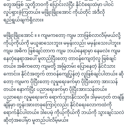
တွေအဖြစ် သူတို့ဘဝကို ပြောင်းလဲပြီး နိုင်ငံရေးထဲမှာ ပါဝင်
လှုပ်ရှားခဲ့ကြတယ်။ မဖြိုးဖြိုးအောင် ကိုယ်တိုင် အဲဒီလို
ရည်ရွယ်ချက်ရှိလား။
မဖြိုးဖြိုးအောင် ။ ။ ကျမကတော့ ကျမ ဘာဖြစ်လာလိမ့်မယ်လို့
ကိုယ့်ကိုယ်ကို မယူဆသေးဘူး။ မမှန်းလည်း မမှန်းသေးပါဘူး။
ကျမ အဓိက ဖြစ်ချင်တာက ကျမ ဘယ်နေရာမှာ နေမလဲ။ ကျမ
နေတဲ့နေရာအပေါ် မူတည်ပြီးတော့ တာဝန်ကျေတဲ့လူ ဖြစ်ချင်
တယ်။ အဓိကတော့ ကျမတို့ အမြဲတမ်း ပြောနေတဲ့ နိုင်ငံသား
ကောင်း။ နိုင်ငံအတွက် တာဝန်ကျေပြွန်တဲ့ လူဖြစ်ချင်ပါတယ်။ ဆို
တော့ ကျမက ပိုပြီးတော့ လူမှုရေးဖက်မှာ ပိုပြီးတော့ အားသန်
တယ်။ နောက်ပြီး ပညာရေးဖက်မှာ ပိုပြီးအားသန်တယ်။
ပညာရေး၊ လူမှုရေးဖက် ရောက်သွားနိုင်သလို။ ဒါမှမဟုတ် တချိန်
ချိန်မှာ တွန်းအားတခုကြောင့်လည်း နိုင်ငံရေးလောကထဲကို
ရောက်နိုင်ပါတယ်။ ဒါပေမဲ့ ကိုယ့်ကိုယ်ကို ဘယ်ကို သွားချင်သလဲ
ဆိုတဲ့အပေါ်မှာ မူတည်ပါလိမ့်မယ်။