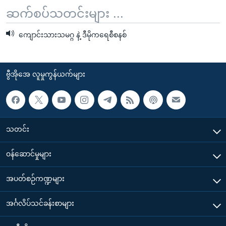
ဆက်စပ်သတင်းများ ...
ကျောင်းသားသမဂ္ဂ နဲ့ ဒီမိုကရေစီစနစ်
ဗွီအိုအေ လူမှုကွန်ယက်များ
သတင်း
၀န်ဆောင်မှုများ
အပတ်စဉ်ကဏ္ဍများ
အင်္ဂလိပ်သင်ခန်းစာများ