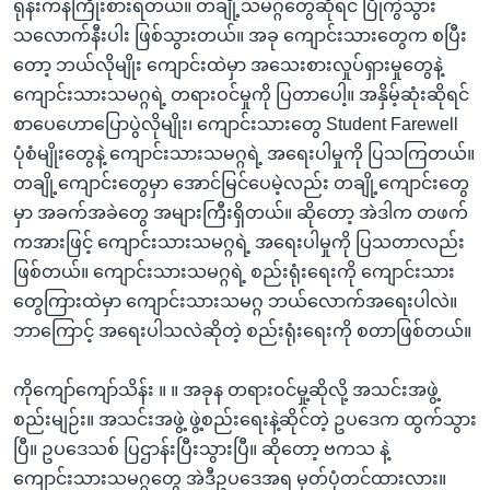
ရုန်းကန်ကြိုးစားရတယ်။ တချို့သမဂ္ဂတွေဆိုရင် ပြိုကွဲသွား
သလောက်နီးပါး ဖြစ်သွားတယ်။ အခု ကျောင်းသားတွေက စပြီး
တော့ ဘယ်လိုမျိုး ကျောင်းထဲမှာ အသေးစားလှုပ်ရှားမှုတွေနဲ့
ကျောင်းသားသမဂ္ဂရဲ့ တရားဝင်မှုကို ပြတာပေါ့။ အနှိမ့်ဆုံးဆိုရင်
စာပေဟောပြောပွဲလိုမျိုး၊ ကျောင်းသားတွေ Student Farewell
ပုံစံမျိုးတွေနဲ့ ကျောင်းသားသမဂ္ဂရဲ့ အရေးပါမှုကို ပြသကြတယ်။
တချို့ကျောင်းတွေမှာ အောင်မြင်ပေမဲ့လည်း တချို့ကျောင်းတွေ
မှာ အခက်အခဲတွေ အများကြီးရှိတယ်။ ဆိုတော့ အဲဒါက တဖက်
ကအားဖြင့် ကျောင်းသားသမဂ္ဂရဲ့ အရေးပါမှုကို ပြသတာလည်း
ဖြစ်တယ်။ ကျောင်းသားသမဂ္ဂရဲ့ စည်းရုံးရေးကို ကျောင်းသား
တွေကြားထဲမှာ ကျောင်းသားသမဂ္ဂ ဘယ်လောက်အရေးပါလဲ။
ဘာကြောင့် အရေးပါသလဲဆိုတဲ့ စည်းရုံးရေးကို စတာဖြစ်တယ်။
ကိုကျော်ကျော်သိန်း ။ ။ အခုန တရားဝင်မှု့ဆိုလို့ အသင်းအဖွဲ့
စည်းမျဉ်း။ အသင်းအဖွဲ့ ဖွဲ့စည်းရေးနဲ့ဆိုင်တဲ့ ဥပဒေက ထွက်သွား
ပြီ။ ဥပဒေသစ် ပြဌာန်းပြီးသွားပြီ။ ဆိုတော့ ဗကသ နဲ့
ကျောင်းသားသမဂ္ဂတွေ အဲဒီဥပဒေအရ မှတ်ပုံတင်ထားလား။