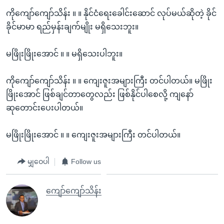
ကိုကျော်ကျော်သိန်း ။ ။ နိုင်ငံရေးခေါင်းဆောင် လုပ်မယ်ဆိုတဲ့ ခိုင်
ခိုင်မာမာ ရည်မှန်းချက်မျိုး မရှိသေးဘူး။
မဖြိုးဖြိုးအောင် ။ ။ မရှိသေးပါဘူး။
ကိုကျော်ကျော်သိန်း ။ ။ ကျေးဇူးအများကြီး တင်ပါတယ်။ မဖြိုး
ဖြိုးအောင် ဖြစ်ချင်တာတွေလည်း ဖြစ်နိုင်ပါစေလို့ ကျနော်
ဆုတောင်းပေးပါတယ်။
မဖြိုးဖြိုးအောင် ။ ။ ကျေးဇူးအများကြီး တင်ပါတယ်။
မျှဝေပါ
Follow us
ကျော်ကျော်သိန်း