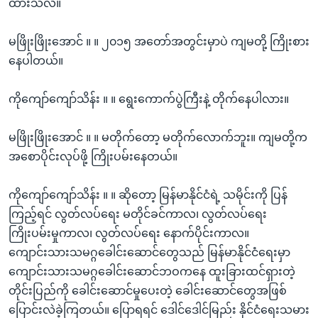
ထားသလဲ။
မဖြိုးဖြိုးအောင် ။ ။ ၂၀၁၅ အတော်အတွင်းမှာပဲ ကျမတို့ ကြိုးစား
နေပါတယ်။
ကိုကျော်ကျော်သိန်း ။ ။ ရွေးကောက်ပွဲကြီးနဲ့ တိုက်နေပါလား။
မဖြိုးဖြိုးအောင် ။ ။ မတိုက်တော့ မတိုက်လောက်ဘူး။ ကျမတို့က
အစောပိုင်းလုပ်ဖို့ ကြိုးပမ်းနေတယ်။
ကိုကျော်ကျော်သိန်း ။ ။ ဆိုတော့ မြန်မာနိုင်ငံရဲ့ သမိုင်းကို ပြန်
ကြည့်ရင် လွတ်လပ်ရေး မတိုင်ခင်ကာလ၊ လွတ်လပ်ရေး
ကြိုးပမ်းမှုကာလ၊ လွတ်လပ်ရေး နောက်ပိုင်းကာလ။
ကျောင်းသားသမဂ္ဂခေါင်းဆောင်တွေသည် မြန်မာနိုင်ငံရေးမှာ
ကျောင်းသားသမဂ္ဂခေါင်းဆောင်ဘဝကနေ ထူးခြားထင်ရှားတဲ့
တိုင်းပြည်ကို ခေါင်းဆောင်မှုပေးတဲ့ ခေါင်းဆောင်တွေအဖြစ်
ပြောင်းလဲခဲ့ကြတယ်။ ပြောရရင် ဒေါင်ဒေါင်မြည်း နိုင်ငံရေးသမား