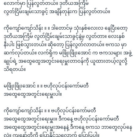
လောက်မှာ ပြန်လွတ်တယ်။ ဒုတိယအကြိမ်
လွတ်ငြိမ်းချမ်းသာခွင့် အချိန်တုန်းက ပြန်လွတ်တယ်။
ကိုကျော်ကျော်သိန်း ။ ။ ဒါတောင်မှ သုံးနှစ်လေးလ နေပြီးတော့
ဒုတိယအကြိမ် လွတ်ငြိမ်းချမ်းသာခွင့်နဲ့မှ လွတ်တာ။ လေးနှစ်
နီးပါး ဖြစ်သွားတယ်။ ဆိုတော့ ပြန်လွတ်လာတယ်။ ဗကသ မှာ
ဆက်လုပ်တယ်။ လက်ရှိက မဖြိုးဖြိုးအောင် က ဗကသများ အဖွဲ့
ချုပ်ရဲ့ အထွေထွေအတွင်းရေးမှူးတာဝန်ကို ယူထားတယ့်လူလို့
သိရတယ်။
မဖြိုးဖြိုးအောင် ။ ။ ဗဟိုလုပ်ငန်းကော်မတီ
အထွေထွေအတွင်းရေးမှူးပါ။
ကိုကျော်ကျော်သိန်း ။ ။ ဗဟိုလုပ်ငန်းကော်မတီ
အထွေထွေအတွင်းရေးမှူး။ ဒီကနေ့ ဗဟိုလုပ်ငန်းကော်မတီ
အထွေထွေအတွင်းရေးမှူးအနေနဲ့ ဒီကနေ့ ဗကသ ဘာတွေလုပ်နေ
လဲ။ ကျနော်တို့ကို ပြောနိုင်သလောက် ပြောပြပါ။