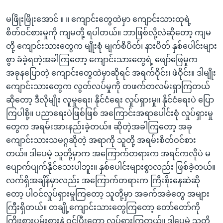
မဖြိုးဖြိုးအောင် ။ ။ ကျောင်းတွေထဲမှာ ကျောင်းသားထုရဲ့
စိတ်ဝင်စားမှုကို ကျမတို့ ရပါတယ်။ ဘာဖြစ်လို့လဲဆိုတော့ ကျမ
တို့ ကျောင်းသားတွေက မျိုးစုံ မျက်စိပိတ်၊ နားပိတ် နှစ်ပေါင်းများ
စွာ ခံခဲ့ရတဲ့အခါကြတော့ ကျောင်းသားတွေရဲ့ ဖျော်ဖြေမှုက
အခုနပြောတဲ့ ကျောင်းတွေထဲမှာဆိုရင် အရက်ဝိုင်း၊ ဖဲဝိုင်း။ ဒါမျိုး
ကျောင်းသားတွေက လွတ်လပ်မှုကို တဖက်တလမ်းရှာကြတယ်
ဆိုတော့ ဒီလိုမျိုး လူမှုရေး၊ နိုင်ငံရေး လှုပ်ရှားမှု။ နိုင်ငံရေးပဲ ပြော
ကြပါစို့။ ပညာရေးပဲဖြစ်ဖြစ် အကြောင်းအရာပေါင်းစုံ လှုပ်ရှားမှု
တွေက အရမ်းအားနည်းခဲ့တယ်။ ဆိုတဲ့အခါကြတော့ အခု
ကျောင်းသားသမဂ္ဂဆိုတဲ့ အရာကို သူတို့ အရမ်းစိတ်ဝင်စား
တယ်။ ဒါပေမဲ့ သူတို့မှာက အကြောက်တရားက အရင်ကလိုပဲ မ
ပျောက်ပျက်နိုင်သေးပါဘူး။ နှစ်ပေါင်းများစွာလည်း ဖြစ်ခဲ့တယ်။
လက်ရှိအချိန်မှာလည်း အကြောက်တရားက ကြီးစိုးနေဆဲဆို
တော့ ပါဝင်လှုပ်ရှားမှုကြတော့ သူတို့မှာ အခက်အခဲတွေ အများ
ကြီးရှိတယ်။ တချို့ကျောင်းသားတွေကြတော့ တော်တော်ကို
ကြိုးစားပမ်းစားနဲ့ ဝင်ပြီးတော့ လှုပ်ရှားကြတယ်။ ဒါပေမဲ့ သူတို့