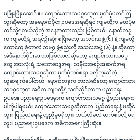
မဖြိုးဖြိုးအောင် ။ ။ ကျောင်းသားသမဂ္ဂတွေက မှတ်ပုံမတင်ကြ
ဘူးဆိုတော့ အခုနောက်ပိုင်း ဥပဒေအရဆိုရင် ကျမတို့က မှတ်ပုံမ
တင်လို့ရတယ်ဆိုတဲ့ အနေအထားလည်း ဖြစ်တယ်။ နောက်တခု
က ကျမတို့ရဲ့ အရင်ဦးဆုံး စပြီးတော့ အသင်းအဖွဲ့ (၆) နဲ့ ကျမတို့
ထောင်ကျခဲ့တာလဲ သမဂ္ဂ ဖွဲ့စည်းလို့ အသင်းအဖွဲ့ (၆) နဲ့။ ဆိုတော့
အဲဒီနောက်ပိုင်းမှာ ဘာဖြစ်လာလဲဆိုတော့ ကျောင်းသားသမဂ္ဂ
တွေ အားလုံးရဲ့ သဘောဆန္ဒအရ။ သမိုင်းအစဉ်အဆက်အရ
ကျောင်းသားသမဂ္ဂဆိုတာ မှတ်ပုံတင်စရာ မလိုဘူးဆိုတဲ့
ယူဆချက်ပေါ်တယ်။ နောက်တခုက ဘာလဲဆိုတော့ ကျောင်းသား
သမဂ္ဂတွေက အဓိက ကျမတို့နဲ့ သက်ဆိုင်တာက ပညာရေး
ဥပဒေ။ ပညာရေးဥပဒေမှာက ကျောင်းသားသမဂ္ဂ ဖွဲ့စည်းရေးက
ပါကိုပါရမယ်။ ကျောင်းသားသမဂ္ဂဆိုတာက ပြည်ထဲရေးနဲ့ မဆိုင်
ဘူး။ ပြည်ထဲရေးနဲ့ တူညီမှုမရှိဘူး။ ဘယ်လိုမှလဲ ဆက်စပ်လို့ မရ
ဘူး။ ပညာရေးဥပဒေက အဓိကအရေးကြီးဆုံး။