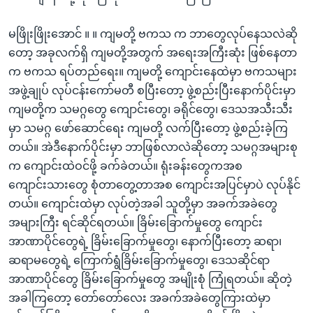
မဖြိုးဖြိုးအောင် ။ ။ ကျမတို့ ဗကသ က ဘာတွေလုပ်နေသလဲဆို
တော့ အခုလက်ရှိ ကျမတို့အတွက် အရေးအကြီးဆုံး ဖြစ်နေတာ
က ဗကသ ရပ်တည်ရေး။ ကျမတို့ ကျောင်းနေထဲမှာ ဗကသများ
အဖွဲ့ချုပ် လုပ်ငန်းကော်မတီ စပြီးတော့ ဖွဲ့စည်းပြီးနောက်ပိုင်းမှာ
ကျမတို့က သမဂ္ဂတွေ ကျောင်းတွေ၊ ခရိုင်တွေ၊ ဒေသအသီးသီး
မှာ သမဂ္ဂ ဖော်ဆောင်ရေး ကျမတို့ လက်ပြီးတော့ ဖွဲ့စည်းခဲ့ကြ
တယ်။ အဲဒီနောက်ပိုင်းမှာ ဘာဖြစ်လာလဲဆိုတော့ သမဂ္ဂအများစု
က ကျောင်းထဲဝင်ဖို့ ခက်ခဲတယ်။ ရုံးခန်းတွေကအစ
ကျောင်းသားတွေ စုံတာတွေ့တာအစ ကျောင်းအပြင်မှာပဲ လုပ်နိုင်
တယ်။ ကျောင်းထဲမှာ လုပ်တဲ့အခါ သူတို့မှာ အခက်အခဲတွေ
အများကြီး ရင်ဆိုင်ရတယ်။ ခြိမ်းခြောက်မှုတွေ ကျောင်း
အာဏာပိုင်တွေရဲ့ ခြိမ်းခြောက်မှုတွေ၊ နောက်ပြီးတော့ ဆရာ၊
ဆရာမတွေရဲ့ ကြောက်ရွံခြိမ်းခြောက်မှုတွေ၊ ဒေသဆိုင်ရာ
အာဏာပိုင်တွေ ခြိမ်းခြောက်မှုတွေ အမျိုးစုံ ကြုံရတယ်။ ဆိုတဲ့
အခါကြတော့ တော်တော်လေး အခက်အခဲတွေကြားထဲမှာ