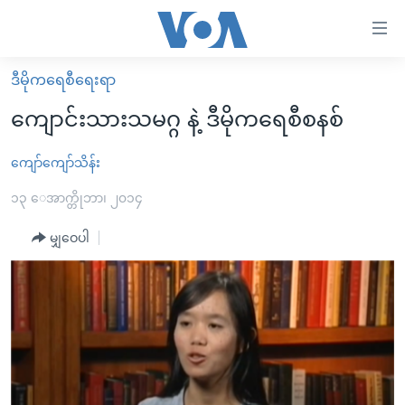
သုံး
ရ
လွယ်ကူ
ဒီမိုကရေစီရေးရာ
မူလစာမျက်နှာ
စေ
ကျောင်းသားသမဂ္ဂ နဲ့ ဒီမိုကရေစီစနစ်
မြန်မာ
သည့်
ကမ္ဘာ့သတင်းများ
ကျော်ကျော်သိန်း
Link
ဗွီဒီယို
နိုင်ငံတကာ
၁၃ ေအာက္တိုဘာ၊ ၂၀၁၄
များ
သတင်းလွတ်လပ်ခွင့်
အမေရိကန်
မျှဝေပါ
ပင်မ
ရပ်ဝန်းတခု လမ်းတခု အလွန်
တရုတ်
အကြောင်းအရာ
သို့
အင်္ဂလိပ်စာလေ့လာမယ်
အစ္စရေး-ပါလက်စတိုင်း
ကျော်
အပတ်စဉ်ကဏ္ဍများ
အမေရိကန်သုံးအီဒီယံ
ကြည့်
ရေဒီယိုနှင့်ရုပ်သံ အချက်အလက်များ
မကြေးမုံရဲ့ အင်္ဂလိပ်စာ
ရေဒီယို
ရန်
ပင်မ
ရေဒီယို/တီဗွီအစီအစဉ်
ရုပ်ရှင်ထဲက အင်္ဂလိပ်စာ
တီဗွီ