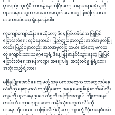
မှာလည်း သူတို့မိသားစုနဲ့ နောက်ပြီးတော့ ဆရာဆရာမနဲ့ သူတို့
ပညာရေးအတွက် အနှောက်အယှက်လေးတွေ ဖြစ်ခဲ့ကြတယ်။
အခက်အခဲတော့ ရှိနေတုန်းပါ။
ကိုကျော်ကျော်သိန်း ။ ။ ဆိုတော့ ဒီနေ့ မြန်မာနိုင်ငံက ပြုပြင်
ပြောင်းလဲရေး လုပ်နေတယ်။ ပြည်တွင်းမှာလည်း အသိအမှတ်ပြု
တယ်။ ပြည်ပမှာလည်း အသိအမှတ်ပြုတယ်။ ဆိုတော့ ဗကသ
လို ကျောင်းသားသမဂ္ဂတွေရဲ့ ဒီနေ့ မြန်မာနိုင်ငံသွားနေတဲ့ ပြုပြင်
ပြောင်းလဲရေးအခန်းကဏ္ဍ။ အရေးပါမှု၊ အသုံးဝင်မှု ရှိရဲ့လား။
အသုံးတည့်ရဲ့လား။
မဖြိုးဖြိုးအောင် ။ ။ ကျမတို့ အခု ဗကသတွေက ဘာတွေလုပ်နေ
လဲဆိုတဲ့ နေရာမှာလဲ ထည့်ပြီးတော့ အခုန မေးခွန်းနဲ့ ဆက်စပ်လို့။
ကျမတို့ ပညာရေးဥပဒေ ကိစ္စကို အကြီးအကျယ် ကြိုးစားနေပါ
တယ်။ ဒီ ပညာရေးဥပဒေက တနိုင်လုံးအတွက် သိပ်ကို
အရေးကြီးတယ်။ ဘာဖြစ်လို့လဲဆိုတော့ ကျမတို့ ဒီမိုကရေစီစနစ်