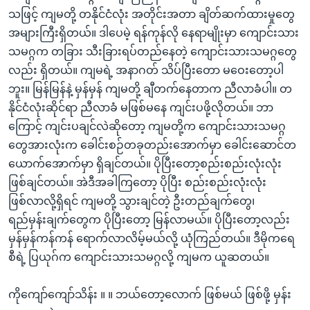
သဖြင့် ကျမတို့ တနိုင်ငံလုံး အတိုင်းအတာ ချိတ်ဆက်ထားမှုတွေ
အများကြီးရှိတယ်။ ဒါပေမဲ့ ရန်ကုန်လို နေရာမျိုးမှာ ကျောင်းသား
သမဂ္ဂက တခြား သီးခြားရပ်တည်နေတဲ့ ကျောင်းသားသမဂ္ဂတွေ
လည်း ရှိတယ်။ ကျမရဲ့ အနာဂတ် သိပ်ပြီးတော မဝေးတော့ပါ
ဘူး။ မြန်မြန်နဲ့ မှန်မှန် ကျမတို့ ချီတက်နေတာက ညီလာခံပါ။ တ
နိုင်ငံလုံးဆိုင်ရာ ညီလာခံ မဖြစ်မနေ ကျင်းပဖို့လိုတယ်။ ဘာ
ကြောင့် ကျင်းပချင်လဲဆိုတော့ ကျမတို့က ကျောင်းသားသမဂ္ဂ
တွေအားလုံးက ခေါင်းစဉ်တခုတည်းအောက်မှာ ခေါင်းဆောင်တ
ယောက်အောက်မှာ ရှိချင်တယ်။ ပိုပြီးတော့စည်းစည်းလုံးလုံး
ဖြစ်ချင်တယ်။ အဲဒီအခါကြတော့ ပိုပြီး စည်းစည်းလုံးလုံး
ဖြစ်လာလို့ရှိရင် ကျမတို့ သွားချင်တဲ့ ဦးတည်ချက်တွေ၊
ရည်မှန်းချက်တွေက ပိုပြီးတော့ မြန်လာမယ်။ ပိုပြီးတော့လည်း
မှန်မှန်ကန်ကန် ရောက်လာလိမ့်မယ်လို့ ယုံကြည်တယ်။ ဒီမိုကရေ
စီရဲ့ ပြယုဂ်က ကျောင်းသားသမဂ္ဂလို့ ကျမက ယူဆတယ်။
ကိုကျော်ကျော်သိန်း ။ ။ ဘယ်တော့လောက် ဖြစ်မယ် ဖြစ်ဖို့ မှန်း