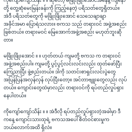
ကိုကျော်ကျော်သိန်း ။ ။ ဆိုတော့ မဖြိုးဖြိုးအောင်အနေနဲ့ ကျနော်
တို့ တွေ့ဆုံမေးမြန်းခန်းကို ကြည့်နေတဲ့ ပရိသတ်တွေရှိတယ်။
အဲဒီ ပရိသတ်တွေကို မဖြိုးဖြိုးအောင် သေသေချာချာ
အခိုင်အမာ ပြောရဲသလား။ ဗကသ သည် တရားဝင် အဖွဲ့အစည်း
ဖြစ်တယ်။ တရားမဝင် မြေအောက်အဖွဲ့အစည်း မဟုတ်ဘူးဆို
တာ။
မဖြိုးဖြိုးအောင် ။ ။ ဟုတ်တယ် ကျမတို့ ဗကသ က တရားဝင်
အဖွဲ့အစည်းပါ။ ကျမတို့ ပွင့်ပွင့်လင်းလင်းလည်း ထုတ်ဖော်ပြီး
ကြေညာပြီး ဖွဲ့စည်းတယ်။ ဒါကို သတင်းစာရှင်းလင်းပွဲတွေ
အပြန်ပြန်အလှန်လှန် လုပ်ပြီးတော့။ အင်တာဗျူးတွေလည်း လုပ်
တယ်။ ကျောင်းတွေထဲမှာလည်း တရားဝင်ကို ရပ်တည်လှုပ်ရှား
နေပါတယ်။
ကိုကျော်ကျော်သိန်း ။ ။ အဲဒီလို ရပ်တည်လှုပ်ရှားတဲ့အခါမှာ ဒီ
ကနေ့ ကျောင်းသားထုရဲ့ ဗကသအပေါ် စိတ်ဝင်စားမှုက
ဘယ်လောက်အထိ ရှိလဲ။