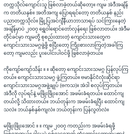
တက္ကသိုလ်ကျောင်းသူ ဖြစ်လာခဲ့တယ်ဆိုတော့။ ကျမ အဲဒီအချိန်
က တတိယနှစ်။ အတိအကျ ပြောရရင်တော့ တတိယနှစ် နည်း
ပညာတက္ကသိုလ်။ မြို့ပြအင်ဂျီနီယာဘာသာရပ် သင်ကြားနေတဲ့
အချိန်မှာပဲ ၂၀၀၇ ရွှေဝါရောင်တော်လှန်ရေး ဖြစ်လာတယ်။ အဲဒီမ
တိုင်ခင်မှာ ကျမတို့ စုစည်းထားတဲ့ ကျောင်းသားတွေက
ကျောင်းသားသမဂ္ဂဖွဲ့ဖို့ စပြီးတော့ ကြိုးစားလာကြတဲ့အခါကြ
တော့ ကျမလည်း ပူးပေါင်းပါဝင်ဖို့ ဖြစ်လာခဲ့တယ်။
ကိုကျော်ကျော်သိန်း ။ ။ ဆိုတော့ ကျောင်းသားသမဂ္ဂ ပြန်လုပ်ကြ
တယ်။ ကျောင်းသားသမဂ္ဂ ဖွဲ့ကြတယ်။ ဗမာနိုင်ငံလုံးဆိုင်ရာ
ကျောင်းသားသမဂ္ဂအဖွဲ့ချုပ် (ဗကသ)။ အဲဒါ စလုပ်ကြတယ်။
အဲဒီလို လုပ်ရင်နဲ့ မဖြိုးဖြိုးအောင် အဖမ်းခံရတယ်။ ထောင်ကျ
တယ်လို့ သိထားတယ်။ ဘယ်တုန်းက အဖမ်းခံရပြီး ထောင်ကျ
သလဲ။ ဘယ်နှစ်နှစ်ကျလဲ။ ဘယ်တုန်းက ပြန်လွတ်လဲ။
မဖြိုးဖြိုးအောင် ။ ။ ကျမ ၂၀၀၇ ကတည်းက အဖမ်းခံရဖို့
ဖြစ်လာတယ်။ ဒါပေမဲ့ ရှစ်လလောက် ကံကောင်းထောက်မစွာနဲ့