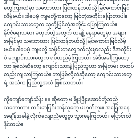
တွေကြားထဲမှာ သဘောထား ပြင်းထန်တယ်လို့ မြင်ကောင်းမြင်
လိမ့်မယ်။ ဒါပေမဲ့ ကျမတို့ကတော့ မြင်တဲ့အတိုင်းပြောတာပါ။
ကျောင်းသားတွေက သူတို့မြင်တဲ့အတိုင်း ပြောကြတယ်။
နိုင်ငံရေးသမား မဟုတ်တဲ့အတွက် တချို့နေရာတွေမှာ အများ
အမြင်မှာ သဘောထား ပြင်းထန်တယ်လို့ မြင်ကောင်းမြင်လိမ့်
မယ်။ ဒါပေမဲ့ ကျမတို့ သမိုင်းတလျှောက်လုံးမှာလည်း ဒီအတိုင်း
ပဲ ကျောင်းသားတွေက ရပ်တည်ခဲ့ကြတယ်။ အဲဒီအခါကြတော့
ဘာဖြစ်လဲဆိုတော့ ကျောင်းသားနဲ့ ပြည်သူဟာ အမြဲတမ်း တထပ်
တည်းကျလာကြတယ်။ ဘာဖြစ်လို့လဲဆိုတော့ ကျောင်းသားတွေ
ရဲ့ အသံက ပြည်သူ့အသံ ဖြစ်လာတယ်။
ကိုကျော်ကျော်သိန်း ။ ။ ဆိုတော့ မဖြိုးဖြိုးအောင်တို့သည်
သဘောထား တင်းမာပြင်းထန်သူတွေ မဟုတ်ဘူး။ အခြေအနေ
အချိန်အခါနဲ့ လိုက်လျောညီထွေစွာ သွားနေကြတယ်။ ပြောင်းလဲ
နိုင်တယ်။