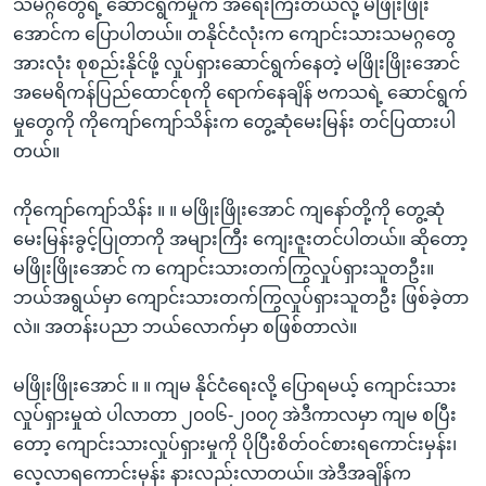
သမဂ္ဂတွေရဲ့ ဆောင်ရွက်မှုက အရေးကြီးတယ်လို့ မဖြိုးဖြိုး
အောင်က ပြောပါတယ်။ တနိုင်ငံလုံးက ကျောင်းသားသမဂ္ဂတွေ
အားလုံး စုစည်းနိုင်ဖို့ လှုပ်ရှားဆောင်ရွက်နေတဲ့ မဖြိုးဖြိုးအောင်
အမေရိကန်ပြည်ထောင်စုကို ရောက်နေချိန် ဗကသရဲ့ ဆောင်ရွက်
မှုတွေကို ကိုကျော်ကျော်သိန်းက တွေ့ဆုံမေးမြန်း တင်ပြထားပါ
တယ်။
ကိုကျော်ကျော်သိန်း ။ ။ မဖြိုးဖြိုးအောင် ကျနော်တို့ကို တွေ့ဆုံ
မေးမြန်းခွင့်ပြုတာကို အများကြီး ကျေးဇူးတင်ပါတယ်။ ဆိုတော့
မဖြိုးဖြိုးအောင် က ကျောင်းသားတက်ကြွလှုပ်ရှားသူတဦး။
ဘယ်အရွယ်မှာ ကျောင်းသားတက်ကြွလှုပ်ရှားသူတဦး ဖြစ်ခဲ့တာ
လဲ။ အတန်းပညာ ဘယ်လောက်မှာ စဖြစ်တာလဲ။
မဖြိုးဖြိုးအောင် ။ ။ ကျမ နိုင်ငံရေးလို့ ပြောရမယ့် ကျောင်းသား
လှုပ်ရှားမှုထဲ ပါလာတာ ၂၀၀၆-၂၀၀၇ အဲဒီကာလမှာ ကျမ စပြီး
တော့ ကျောင်းသားလှုပ်ရှားမှုကို ပိုပြီးစိတ်ဝင်စားရကောင်းမှန်း၊
လေ့လာရကောင်းမှန်း နားလည်းလာတယ်။ အဲဒီအချိန်က