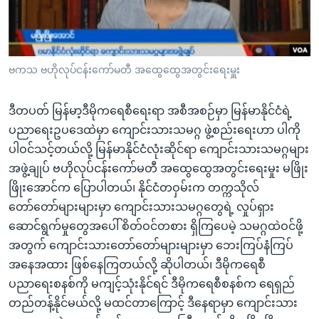
အ
သုတပဒေသာ အင်္ဂလိပ်စာ
ညွန်း
Learning English
စာမျက်နှာ
သို့
ဗွီအိုအေ လူမှုကွန်ယက်များ
ဗကသ ဗဟိုလုပ်ငန်းကော်မတီ အထွေထွေအတွင်းရေးမှူး
ကျော်
ကြည့်
ဒီတပတ် မြန်မာ့ဒီမိုကရေစီရေးရာ အစီအစဉ်မှာ မြန်မာနိုင်ငံရဲ့
ရန်
ပညာရေးဥပဒေထဲမှာ ကျောင်းသားသမဂ္ဂ ဖွဲ့စည်းရေးဟာ ပါကို
ဘာသာစကားများ
ရှာဖွေ
ပါဝင်သင့်တယ်လို့ မြန်မာနိုင်ငံလုံးဆိုင်ရာ ကျောင်းသားသမဂ္ဂများ
ရန်
အဖွဲ့ချုပ် ဗဟိုလုပ်ငန်းကော်မတီ အထွေထွေအတွင်းရေးမှုး မဖြိုး
နေရာ
ဖြိုးအောင်က ပြောပါတယ်၊ နိုင်ငံတဝှမ်းက တက္ကသိုလ်
သို့
တော်တော်များများမှာ ကျောင်းသားသမဂ္ဂတွေရဲ့ လှုပ်ရှား
ကျော်
ဆောင်ရွက်မှုတွေအပေါ် စိတ်ဝင်တစား ရှိကြပေမဲ့ သမဂ္ဂထဲဝင်ဖို့
ရန်
အတွက် ကျောင်းသားတော်တော်များများမှာ ဘေးကြပ်နံကြပ်
အနေအထား ဖြစ်နေကြတယ်လို့ ဆိုပါတယ်၊ ဒီမိုကရေစီ
ပညာရေးစနစ်ကို မကျင့်သုံးနိုင်ရင် ဒီမိုကရေစီစနစ်က ရေရှည်
တည်တန့်နိုင်မယ်လို့ မထင်တာကြောင့် ဒီနေရာမှာ ကျောင်းသား