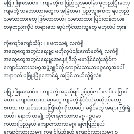
မဖြိုးဖြိုးအောင် ။ ။ ကျမတို့က ပြည်သူအပေါ်မှာ မူတည်ပြီးတော့
ကျမတို့ သဘောထားတွေက အမြဲတမ်း ပြည်သူဖက်က ရပ်တည်
သဘောထားတွေ ဖြစ်လာတယ်။ သဘောထား ပြင်းထန်တယ်။
တခုတည်းကိုပဲ တရားသေ ဆုပ်ကိုင်ထားသူတွေ မဟုတ်ပါဘူး။
ကိုကျော်ကျော်သိန်း ။ ။ ဗကသရဲ့ လက်ရှိ
အထွေထွေအတွင်းရေးမှူး ဗဟိုလုပ်ငန်းကော်မတီရဲ့ လက်ရှိ
အထွေထွေအတွင်းရေးမှူးအနေနဲ့ ဒီလို ဗမာနိုင်ငံလုံးဆိုင်ရာ
ကျောင်းသားသမဂ္ဂအဖွဲ့ချုပ်လို ကျောင်းသားသမဂ္ဂတွေအပေါ်
အနာဂတ် မဖြိုးဖြိုးအောင်ရဲ့ အမြင် ဘယ်လိုရှိလဲ။
မဖြိုးဖြိုးအောင် ။ ။ ကျမတို့ အခုဆိုရင် ပွင့်ပွင့်လင်းလင်း ပြောပါ
မယ်။ ကျောင်းသားသမဂ္ဂတွေ ကျမတို့ နိုင်ငံထဲမှာဆိုရင်တော့
ဗကသ က အင်အားအကြီးဆုံး ရှိတာပေါ့။ ခရိုင်တွေ အများကြီးရှိ
တယ်။ နောက် တချို့ တိုင်းရင်းသားသမဂ္ဂ - ဥပမာ
ကယားပြည်နယ် ကျောင်းသားသမဂ္ဂ၊ ချင်းပြည်နယ်
ကျောင်းသားသမဂ္ဂ၊ ကချင်ပြည်နယ် ကျောင်းသားသမဂ္ဂ စ