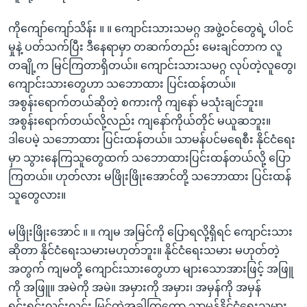
ကိုကျော်ကျော်သိန်း ။ ။ ကျောင်းသားသမဂ္ဂ အဖွဲ့ဝင်တွေရဲ့ ပါဝင်
မှုနဲ့ ပတ်သက်ပြီး ဒီနေရာမှာ တဆက်တည်း မေးချင်တာက လူ
တချို့က မြင်ကြတာရှိတယ်။ ကျောင်းသားသမဂ္ဂ လုပ်တဲ့လူတွေ၊
ကျောင်းသားတွေဟာ သဘောထား ပြင်းထန်တယ်။
အစွန်းရောက်တယ်ဆိုတဲ့ စကားကို ကျနော် မသုံးချင်ဘူး။
အစွန်းရောက်တယ်လို့လည်း ကျနော်ကိုယ်တိုင် မယူဆဘူး။
ဒါပေမဲ့ သဘောထား ပြင်းထန်တယ်။ သာမန်ပင်မရေစီး နိုင်ငံရေး
မှာ သွားနေကြသူတွေထက် သဘောထားပြင်းထန်တယ်လို့ ပြော
ကြတယ်။ ဟုတ်လား မဖြိုးဖြိုးအောင်တို့ သဘောထား ပြင်းထန်
သူတွေလား။
မဖြိုးဖြိုးအောင် ။ ။ ကျမ အမြင်ကို ပြောရလို့ရှိရင် ကျောင်းသား
ဆိုတာ နိုင်ငံရေးသမားမဟုတ်ဘူး။ နိုင်ငံရေးသမား မဟုတ်တဲ့
အတွက် ကျမတို့ ကျောင်းသားတွေဟာ များသောအားဖြင့် အဖြူ
ကို အဖြူ။ အမဲကို အမဲ။ အမှားကို အမှား၊ အမှန်ကို အမှန်
ရှင်းရှင်းလင်းလင်း မြင်တဲ့အခါကြတော့ သာမန်နိုင်ငံရေးသမား