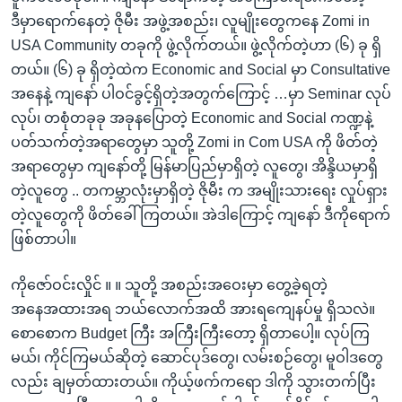
ဒီမှာရောက်နေတဲ့ ဇိုမီး အဖွဲ့အစည်း၊ လူမျိုးတွေကနေ Zomi in
USA Community တခုကို ဖွဲ့လိုက်တယ်။ ဖွဲ့လိုက်တဲ့ဟာ (၆) ခု ရှိ
တယ်။ (၆) ခု ရှိတဲ့ထဲက Economic and Social မှာ Consultative
အနေနဲ့ ကျနော် ပါဝင်ခွင့်ရှိတဲ့အတွက်ကြောင့် …မှာ Seminar လုပ်
လုပ်၊ တစုံတခုခု အခုနပြောတဲ့ Economic and Social ကဏ္ဍနဲ့
ပတ်သက်တဲ့အရာတွေမှာ သူတို့ Zomi in Com USA ကို ဖိတ်တဲ့
အရာတွေမှာ ကျနော်တို့ မြန်မာပြည်မှာရှိတဲ့ လူတွေ၊ အိန္ဒိယမှာရှိ
တဲ့လူတွေ .. တကမ္ဘာလုံးမှာရှိတဲ့ ဇိုမီး က အမျိုးသားရေး လှုပ်ရှား
တဲ့လူတွေကို ဖိတ်ခေါ်ကြတယ်။ အဲဒါကြောင့် ကျနော် ဒီကိုရောက်
ဖြစ်တာပါ။
ကိုဇော်ဝင်းလှိုင် ။ ။ သူတို့ အစည်းအဝေးမှာ တွေ့ခဲ့ရတဲ့
အနေအထားအရ ဘယ်လောက်အထိ အားရကျေနပ်မှု ရှိသလဲ။
စောစောက Budget ကြီး အကြီးကြီးတော့ ရှိတာပေါ့။ လုပ်ကြ
မယ်၊ ကိုင်ကြမယ်ဆိုတဲ့ ဆောင်ပုဒ်တွေ၊ လမ်းစဉ်တွေ၊ မူဝါဒတွေ
လည်း ချမှတ်ထားတယ်။ ကိုယ့်ဖက်ကရော ဒါကို သွားတက်ပြီး