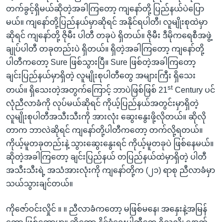
တက်ခွင့်ရှိမယ်ဆိုတဲ့အခါကြတော့ ကျနော်တို့ ပြည်နယ်ပဲပြော
မယ်။ ကျနော်တို့ပြည်နယ်မှာဆိုရင် အနိုင်ရပါတီ၊ လူမျိုးစုထဲမှာ
ဆိုရင် ကျနော်တို့ ဇိုမီး ပါတီ တခုပဲ ရှိတယ်။ ဇိုမီး ဒီမိုကရေစီအဖွဲ့
ချုပ်ပါတီ တခုတည်းပဲ ရှိတယ်။ ရှိတဲ့အခါကြတော့ ကျနော်တို့
ပါတီကတော့ Sure ဖြစ်သွားပြီ။ Sure ဖြစ်တဲ့အခါကြတော့
ချင်းပြည်နယ်မှာရှိတဲ့ လူမျိုးစုပါတီတွေ အများကြီး ရှိသေး
st
တယ်။ ရှိသေးတဲ့အတွက်ကြောင့် ဘာပဲဖြစ်ဖြစ် 21
Century ပင်
လုံညီလာခံကို လုပ်မယ်ဆိုရင် ကိုယ့်ပြည်နယ်အတွင်းမှာရှိတဲ့
လူမျိုးစုပါတီအသီးသီးကို အားလုံး ဆွေးနွေးဖို့လိုတယ်။ ဆိုလို
တာက ဘာလဲဆိုရင် ကျနော်တို့ပါတီကတော့ တက်လို့ရတယ်။
ကိုယ့်မူတခုတည်းနဲ့ သွားဆွေးနွေးရင် ကိုယ့်မူတခုပဲ ဖြစ်နေမယ်။
ဆိုတဲ့အခါကြတော့ ချင်းပြည်နယ် တပြည်နယ်ထဲမှာရှိတဲ့ ပါတီ
အသီးသီးရဲ့ အသံအားလုံးကို ကျနော်တို့က (၂၁) ရာစု ညီလာခံမှာ
သယ်သွားချင်တယ်။
ကိုဇော်ဝင်းလှိုင် ။ ။ ညီလာခံကတော့ မဖြစ်မနေ၊ အနှေးနဲ့အမြန်