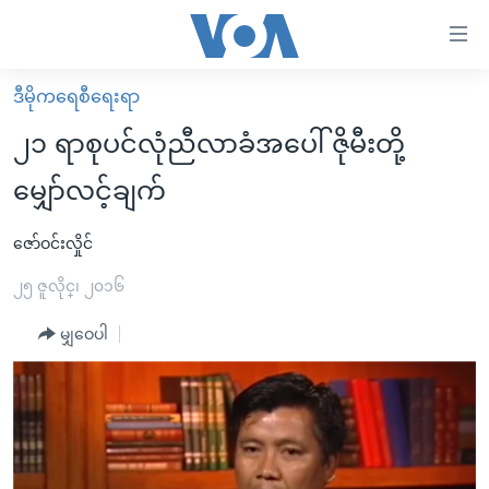
သုံး
ရ
လွယ်ကူ
ဒီမိုကရေစီရေးရာ
မူလစာမျက်နှာ
စေ
၂၁ ရာစုပင်လုံညီလာခံအပေါ် ဇိုမီးတို့
မြန်မာ
သည့်
မျှော်လင့်ချက်
ကမ္ဘာ့သတင်းများ
Link
ဗွီဒီယို
နိုင်ငံတကာ
ဇော်ဝင်းလှိုင်
များ
သတင်းလွတ်လပ်ခွင့်
အမေရိကန်
၂၅ ဇူလိုင္၊ ၂၀၁၆
ပင်မ
ရပ်ဝန်းတခု လမ်းတခု အလွန်
တရုတ်
အကြောင်းအရာ
မျှဝေပါ
သို့
အင်္ဂလိပ်စာလေ့လာမယ်
အစ္စရေး-ပါလက်စတိုင်း
ကျော်
အပတ်စဉ်ကဏ္ဍများ
အမေရိကန်သုံးအီဒီယံ
ကြည့်
ရေဒီယိုနှင့်ရုပ်သံ အချက်အလက်များ
မကြေးမုံရဲ့ အင်္ဂလိပ်စာ
ရေဒီယို
ရန်
ပင်မ
ရေဒီယို/တီဗွီအစီအစဉ်
ရုပ်ရှင်ထဲက အင်္ဂလိပ်စာ
တီဗွီ