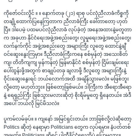
ကိုဇော်ဝင်းလှိုင် ။ ။ နောက်တခု (၂၁) ရာစု ပင်လုံညီလာခံကိစ္စကို
တချို့ထောက်ပြနေကြတာက ညီလာခံကြီး ခေါ်တာတော့ ဟုတ်
ပြီ။ ဒါပေမဲ့ ပထမပင်လုံညီလာခံ လုပ်ခဲ့တဲ့ အနေအထားနဲ့မတူတာ
က အခုဟာ နိုင်ငံရေးအဖွဲ့အစည်းတွေ၊ လူမှုရေးအဖွဲ့အစည်းတွေ၊
လက်နက်ကိုင် အဖွဲ့အစည်းတွေ အများကြီး လူတွေ ထောင်နဲ့ချီ
ဝင်ဆွေးနွေးကြမှာ။ ဒီညီလာခံကြီးကနေ စစ်မှန်တဲ့ အသေးစိတ်
ကျ၊ တိတိကျကျ မှန်ကန်တဲ့ မြန်မာနိုင်ငံ စစ်မှန်တဲ့ ငြိမ်းချမ်းရေး
ပေါ်ထွန်းဖို့အတွက် စာချုပ်တခု ချလာဖို့ ဒီလူတွေ အများကြီးနဲ့
ဝိုင်းဆွေးနွေးရင် ဘယ်လောက်အထိ အချိန်သွားမလဲ။ မဖြစ်ဘူး
လို့တော့ မဟုတ်ဘူး။ ဖြစ်တော့ဖြစ်မယ်။ ဒါကြီးက အီရောအီရော
နဲ့ ရေရှည်ကြီး ဖြစ်သွားမလားဆိုတဲ့ စိုးရိမ်မှုတွေ ရှိနေတယ်။ အဲဒီ
အပေါ် ဘယ်လို မြင်မိသလဲ။
ပူကမ်လမ်ခုပ်။ ။ ကျနော် အမြင်ရှင်းတယ်။ ဘာဖြစ်လို့လဲဆိုတော့
Politics ဆိုတဲ့ နေရာမှာ Politicians တွေက လုပ်ရမှာ။ နံပတ်တစ်
အချက်။ Politicians ဆိုရင် ပါတီနိုင်ငံရေးကိုပဲ ပြောမလား။