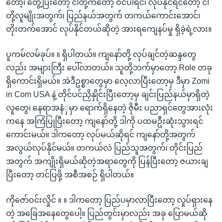
တော့၊ တွေ့ပြီးတော့ ငါတို့ကတော့ ဝင်ပါရင်၊ လုပ်နိုင်ရင်တော့ ငါ
တို့လူမျိုးအတွက်၊ ပြည်နယ်အတွက် တကယ်ကောင်းအောင်၊
တိုးတက်အောင် လုပ်နိုင်တယ်ဆိုတဲ့ အားရကျေနပ်မှု ရှိခဲ့ရဲ့လား။
ပူကမ်လမ်ခုပ်။ ။ ရှိပါတယ်။ ကျနော်တို့ လုပ်ချင်တဲ့ဆန္ဒတွေ
လည်း အများကြီး ပေါ်လာတယ်။ သူတို့ဘက်မှာတော့ Role တခု
ရှိကောင်းရှိမယ်။ အဲဒီဥစ္စာတွေမှာ လေ့လာပြီးတော့မှ ဒီမှာ Zomi
in Com USA နဲ့ တိုင်ပင်ညှိနှိုင်းပြီးတော့မှ ချင်းပြည်နယ်မှာရှိတဲ့
လူတွေ၊ နေရာအနံှမှာ ရောက်ရှိနေတဲ့ ဇိုမီး ပညာရှင်တွေအားလုံး
ကနေ အကြံပြုပြီးတော့ ကျနော်တို့ ဒါကို ပထမဦးဆုံးသွားရင်
ကောင်းမယ်။ ဒါကတော့ လုပ်မယ်ဆိုရင် ကျနော်တို့အတွက်
အလွယ်လုပ်နိုင်မယ်။ တကယ်လဲ ပြည်သူအတွက်၊ တိုင်းပြည်
အတွက် အကျိုးရှိမယ်ဆိုတဲ့အရာတွေကို ပြန်ပြီးတော့ ဇယားချ
ပြီးတော့ တင်ပြဖို့ အစီအစဉ် ရှိပါတယ်။
ကိုဇော်ဝင်းလှိုင် ။ ။ ဒါကတော့ ပြည်ပမှာလာပြီးတော့ လှုပ်ရှားနေ
တဲ့ အခြေအနေတွေပေါ့။ ပြည်တွင်းမှာလည်း အခု ပြောမယ်ဆို