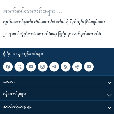
ဆက်စပ်သတင်းများ ...
လွယ်မယောင်နဲ့ခက်၊ တိမ်မယောင်နဲ့ နက်မယ့် ပြည်တွင်း ငြိမ်းချမ်းရေး
၂၁ ရာစုပင်လုံညီလာခံ ထောက်ခံရေး ပြည်ပမှာ လက်မှတ်ကောက်ခံ
ဗွီအိုအေ လူမှုကွန်ယက်များ
သတင်း
၀န်ဆောင်မှုများ
အပတ်စဉ်ကဏ္ဍများ