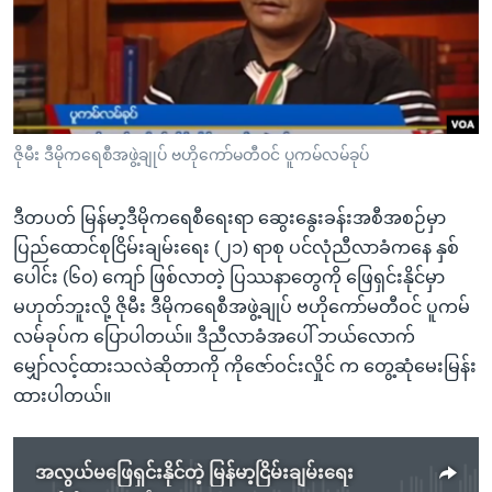
အ
သုတပဒေသာ အင်္ဂလိပ်စာ
ညွန်း
Learning English
စာမျက်နှာ
သို့
ဗွီအိုအေ လူမှုကွန်ယက်များ
ကျော်
ကြည့်
ဇိုမီး ဒီမိုကရေစီအဖွဲ့ချုပ် ဗဟိုကော်မတီဝင် ပူကမ်လမ်ခုပ်
ရန်
ဘာသာစကားများ
ရှာဖွေ
ဒီတပတ် မြန်မာ့ဒီမိုကရေစီရေးရာ ဆွေးနွေးခန်းအစီအစဉ်မှာ
ရန်
ပြည်ထောင်စုငြိမ်းချမ်းရေး (၂၁) ရာစု ပင်လုံညီလာခံကနေ နှစ်
နေရာ
ပေါင်း (၆၀) ကျော် ဖြစ်လာတဲ့ ပြဿနာတွေကို ဖြေရှင်းနိုင်မှာ
သို့
မဟုတ်ဘူးလို့ ဇိုမီး ဒီမိုကရေစီအဖွဲ့ချုပ် ဗဟိုကော်မတီဝင် ပူကမ်
ကျော်
လမ်ခုပ်က ပြောပါတယ်။ ဒီညီလာခံအပေါ် ဘယ်လောက်
ရန်
မျှော်လင့်ထားသလဲဆိုတာကို ကိုဇော်ဝင်းလှိုင် က တွေ့ဆုံမေးမြန်း
ထားပါတယ်။
အလွယ်မဖြေရှင်းနိုင်တဲ့ မြန်မာ့ငြိမ်းချမ်းရေး