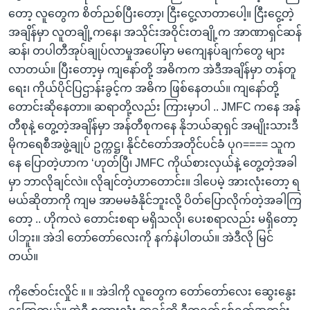
တော့ လူတွေက စိတ်ညစ်ပြီးတော့၊ ငြီးငွေ့လာတာပေါ့။ ငြီးငွေ့တဲ့
အချိန်မှာ လူတချို့ကနေ၊ အသိုင်းအဝိုင်းတချို့က အာဏာရှင်ဆန်
ဆန်၊ တပါတီအုပ်ချုပ်လာမှုအပေါ်မှာ မကျေနပ်ချက်တွေ များ
လာတယ်။ ပြီးတော့မှ ကျနော်တို့ အဓိကက အဲဒီအချိန်မှာ တန်တူ
ရေး၊ ကိုယ်ပိုင်ပြဌာန်းခွင့်က အဓိက ဖြစ်နေတယ်။ ကျနော်တို့
တောင်းဆိုနေတာ။ ဆရာတို့လည်း ကြားမှာပါ .. JMFC ကနေ အန်
တီစုနဲ့ တွေ့တဲ့အချိန်မှာ အန်တီစုကနေ နိုဘယ်ဆုရှင် အမျိုးသားဒီ
မိုကရေစီအဖွဲ့ချုပ် ဥက္ကဋ္ဌ၊ နိုင်ငံတော်အတိုင်ပင်ခံ ပုဂ==== သူက
နေ ပြောတဲ့ဟာက ‘ဟုတ်ပြီ၊ JMFC ကိုယ်စားလှယ်နဲ့ တွေ့တဲ့အခါ
မှာ ဘာလိုချင်လဲ။ လိုချင်တဲ့ဟာတောင်း။ ဒါပေမဲ့ အားလုံးတော့ ရ
မယ်ဆိုတာကို ကျမ အာမမခံနိုင်ဘူးလို့ ပိတ်ပြောလိုက်တဲ့အခါကြ
တော့ .. ဟိုကလဲ တောင်းစရာ မရှိသလို၊ ပေးစရာလည်း မရှိတော့
ပါဘူး။ အဲဒါ တော်တော်လေးကို နက်နဲပါတယ်။ အဲဒီလို မြင်
တယ်။
ကိုဇော်ဝင်းလှိုင် ။ ။ အဲဒါကို လူတွေက တော်တော်လေး ဆွေးနွေး