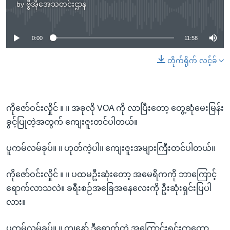
by
ဗွီအိုအေသတင်းဌာန
No media source currently available
0:00
11:58
တိုက်ရိုက် လင့်ခ်
ကိုဇော်ဝင်းလှိုင် ။ ။ အခုလို VOA ကို လာပြီးတော့ တွေ့ဆုံမေးမြန်း
ခွင့်ပြုတဲ့အတွက် ကျေးဇူးတင်ပါတယ်။
ပူကမ်လမ်ခုပ်။ ။ ဟုတ်ကဲ့ပါ။ ကျေးဇူးအများကြီးတင်ပါတယ်။
ကိုဇော်ဝင်းလှိုင် ။ ။ ပထမဦးဆုံးတော့ အမေရိကကို ဘာကြောင့်
ရောက်လာသလဲ။ ခရီးစဉ်အခြေအနေလေးကို ဦးဆုံးရှင်းပြပါ
လား။
ပူကမ်လမ်ခုပ်။ ။ ကျနော် ဒီရောက်တဲ့ အကြောင်းရင်းကတော့