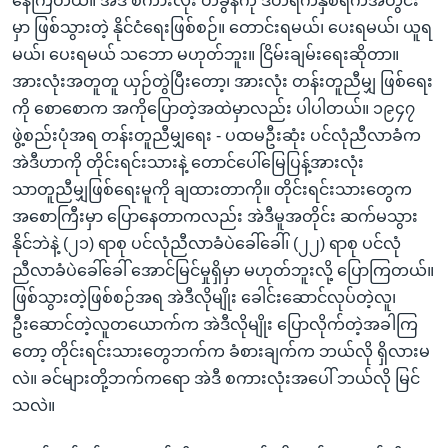
နေကြတယ်။ အဲဒီ စကားလုံး တခွန်ကို ဒီတရက်နှစ်ရက်အတွင်း
မှာ ဖြစ်သွားတဲ့ နိုင်ငံရေးဖြစ်စဉ်။ တောင်းရမယ်၊ ပေးရမယ်၊ ယူရ
မယ်၊ ပေးရမယ် သဘော မဟုတ်ဘူး။ ငြိမ်းချမ်းရေးဆိုတာ။
အားလုံးအတူတူ ယှဉ်တွဲပြီးတော့၊ အားလုံး တန်းတူညီမျှ ဖြစ်ရေး
ကို စောစောက အကိုပြောတဲ့အထဲမှာလည်း ပါပါတယ်။ ၁၉၄၇
ဖွဲ့စည်းပုံအရ တန်းတူညီမျှရေး - ပထမဦးဆုံး ပင်လုံညီလာခံက
အဲဒီဟာကို တိုင်းရင်းသားနဲ့ တောင်ပေါ်မြေပြန့်အားလုံး
သာတူညီမျှဖြစ်ရေးမူကို ချထားတာကို။ တိုင်းရင်းသားတွေက
အစောကြီးမှာ ပြောနေတာကလည်း အဲဒီမူအတိုင်း ဆက်မသွား
နိုင်ဘဲနဲ့ (၂၁) ရာစု ပင်လုံညီလာခံပဲခေါ်ခေါ်၊ (၂၂) ရာစု ပင်လုံ
ညီလာခံပဲခေါ်ခေါ် အောင်မြင်မှုရှိမှာ မဟုတ်ဘူးလို့ ပြောကြတယ်။
ဖြစ်သွားတဲ့ဖြစ်စဉ်အရ အဲဒီလိုမျိုး ခေါင်းဆောင်လုပ်တဲ့လူ၊
ဦးဆောင်တဲ့လူတယောက်က အဲဒီလိုမျိုး ပြောလိုက်တဲ့အခါကြ
တော့ တိုင်းရင်းသားတွေဘက်က ခံစားချက်က ဘယ်လို ရှိလားမ
လဲ။ ခင်များတို့ဘက်ကရော အဲဒီ စကားလုံးအပေါ် ဘယ်လို မြင်
သလဲ။