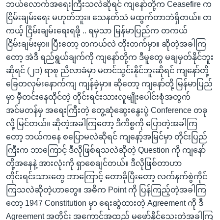
ဘယ်လောက်အရေးကြီးသလဲဆိုရင် ကျနော်တို့က Ceasefire က
ငြိမ်းချမ်းရေး မဟုတ်ဘူး။ သေနတ်သံ မထွက်တာဘဲရှိတယ်။ တ
ကယ့် ငြိမ်းချမ်းရေးရဖို့ .. ရမှသာ မြန်မာပြည်က တကယ်
ငြိမ်းချမ်းမှာ။ ပြီးတော့ တကယ်လဲ တိုးတက်မှာ။ ဆိုတဲ့အခါကြ
တော့ အဲဒီ ရည်ရွယ်ချက်ကို ကျနော်တို့က ဒီမူတွေ မချမှတ်နိုင်ဘူး
ဆိုရင် (၂၁) ရာစု ညီလာခံမှာ မတင်သွင်းနိုင်ဘူးဆိုရင် ကျနော်တို့
ခြေတလှမ်းနောက်ကျ ကျန်ခဲ့မှာ။ ဆိုတော့ ကျနော်တို့ မြန်မာပြည်
မှာ မှီတင်းနေထိုင်တဲ့ တိုင်းရင်းသားလူမျိုးပေါင်းစုံအတွက်
အင်မတန်မှ အရေးကြီးတဲ့ တွေ့ဆုံဆွေးနွေးပွဲ Conference တခု
လို့ မြင်တယ်။ ဆိုတဲ့အခါကြတော့ ဒီကိစ္စကို ပြောတဲ့အခါကြ
တော့ ဘယ်ကနေ စပြောမလဲဆိုရင် ကျနော့်အမြင်မှာ တိုင်းပြည်
ကြီးက ဘာကြောင့် ဒီလိုဖြစ်ရသလဲဆိုတဲ့ Question ကို ကျနော်
တို့အနေနဲ့ အားလုံးကို ရှာစေချင်တယ်။ ဒီလိုဖြစ်တာဟာ
တိုင်းရင်းသားတွေ ဘာကြောင့် တောခိုပြီးတော့ လက်နက်စွဲကိုင်
ကြသလဲဆိုတဲ့ဟာတွေ။ အဓိက Point ကို ပြန်ကြည့်တဲ့အခါကြ
တော့ 1947 Constitution မှာ ရေးဆွဲထားတဲ့ Agreement ကို ဒီ
Agreement အတိုင်း အကောင်အထည် မဖော်နိုင်သေးတဲ့အခါကြ