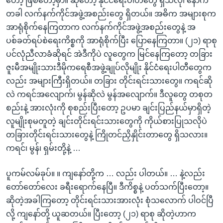
တော့ ဖြစ်တော့မှာ။ ဆိုတော့ နိုင်ငံရေးပါတီတွေ ရှိသလို၊ နောက်
တခါ လက်နက်ကိုင်အဖွဲ့အစည်းတွေ ရှိတယ်။ အဓိက အများစုက
အာရုံစိုက်နေကြတာက လက်နက်ကိုင်အဖွဲ့အစည်းတွေနဲ့ အ
ပစ်ခတ်ရပ်စဲရေးကိစ္စကို အာရုံစိုက်ပြီး ပြောနေကြတာ။ (၂၁) ရာစု
ပင်လုံညီလာခံဆိုရင် အဲဒီကိုပဲ လူတွေက မြင်နေကြတော့ တခြား
ဇူးမီအမျိုးသားဒီမိုကရေစီအဖွဲ့ချုပ်လိုမျိုး နိုင်ငံရေးပါတီတွေက
လည်း အများကြီးရှိတယ်။ တခြား တိုင်းရင်းသားတွေ။ ကရင်ဆို
လဲ ကရင်အလျောက်၊ မွန်ဆိုလဲ မွန်အလျောက်။ ဒီလူတွေ တစုတ
စည်းနဲ့ အားလုံးကို စုစည်းပြီးတော့ ဥပမာ ချင်းပြည်နယ်မှာရှိတဲ့
လူမျိုးစုမတူတဲ့ ချင်းတိုင်းရင်းသားတွေကို ကိုယ်စားပြုသလိုပဲ
တခြားတိုင်းရင်းသားတွေနဲ့ ကြိုတင်ညှိနှိုင်းတာတွေ ရှိသလား။
ကရင်၊ မွန်၊ ရှမ်းတို့နဲ့ …
ပူကမ်လမ်ခုပ်။ ။ ကျနော်တို့က … လည်း ပါတယ်။ … နဲ့လည်း
တော်တော်လေး ခရီးရောက်နေပြီ။ ဒီကိစ္စနဲ့ ပတ်သက်ပြီးတော့။
ဆိုတဲ့အခါကြတော့ တိုင်းရင်းသားအားလုံး စုံသလောက် ပါဝင်ပြီ
လို့ ကျနော်တို့ ယူဆတယ်။ ပြီးတော့ (၂၁) ရာစု ဆိုတဲ့ဟာက