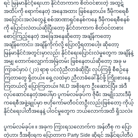
ရင် မြန်မာနိုင်ငံ့ရေးဟာ နိုင်ငံတကာက စိတ်ဝင်စားတဲ့ အထွဋ်
အထိပ်ကို ရောက်နေတဲ့ အနေအထား ဖြစ်နေတယ်။ ဒီမိုကရေစီ
အပြောင်းအလဲတွေနဲ့ စစ်အာဏာရှင်စနစ်ကနေ ဒီမိုကရေစီစနစ်
ကို ပြောင်းလဲတယ်ဆိုပြီးတော့ နိုင်ငံတကာက စိတ်ဝင်တစား
စောင့်ကြည့်နေတဲ့ အခြေအနေဆိုတော့ အချိန်ကတော့
အချိန်ကောင်း၊ အချိန်ကိုက်လို့ ပြောလို့ရတာပေါ့။ ဆိုတော့
မြန်မာနိုင်ငံအတွင်းမှာလည်း နိုင်ငံရေးပြောင်းလဲမှုတွေက အချိန်နဲ့
အမျှ တောက်လျှောက်အမြဲတမ်း ဖြစ်နေတယ်ဆိုတော့ အခု မ
ကြာခင်မှာပဲ (၂၁) ရာစု ပင်လုံညီလာခံဆိုပြီး လုပ်ကြဖို့ စီစဉ်နေ
ကြတာတွေ ရှိတယ်။ ရှေ့လထဲမှာ ညီလာခံခေါ်နိုင်ဖို့ ကြိုးစားနေ
ကြတယ်လို့ ပြောကြတယ်။ NLD အစိုးရက ဦးဆောင်ပြီ။ အဲဒီ
လုပ်ဆောင်နေတဲ့အပေါ်မှာ ပူကမ်လမ်ခုပ်က ဇိုမီး အမျိုးသားဒီမို
ကရေစီအဖွဲ့ချုပ်မှာ ဗဟိုကော်မတီဝင်တဦးလည်းဖြစ်တော့ ကိုယ့်
နိုင်ငံရေးပါတီအနေနဲ့ ပါဝင်မှုတွေက ဘယ်လောက်အထိ ရှိသလဲ။
ပူကမ်လမ်ခုပ်။ ။ အခုက ကြားရသလောက်က အန်တီစု က ပြော
တဲ့ဟာ၊ ဒီအစိုးရက ပြောတာက Party Side ဆိုရင် အနိုင်ရပါတီပဲ