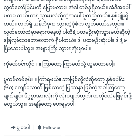
လွှတ်တော်ပြင်ပကို ပြောမလား။ အဲဒါ တစ်ခုရှိတယ်။ အဲဒီအပေါ်
ပထမ ဘယ်ဟာနဲ့ သွားမလဲဆိုတဲ့အပေါ် မူတည်တယ်။ နှစ်မျိုးရှိ
တယ်။ လက်ရှိ အန်တီစုက သွားတဲ့ပုံစံက လွှတ်တော်အတွင်း။
လွှတ်တော်ထဲမှာရောက်နေတဲ့ ပါတီနဲ့ ပထမဦးဆုံးသွားမယ်ဆိုတဲ့
ခြေလှမ်းသဘောလောက် ရှိပါတယ်။ ဒါ ပထမဦးဆုံးပါ။ ဒါနဲ့ မ
ပြီးသေးပါဘူး။ အများကြီး သွားရအုံးမှာပါ။
ကိုဇော်ဝင်းလှိုင် ။ ။ ကြာတော့ ကြာမယ်လို့ ယူဆတာပေါ့။
ပူကမ်လမ်ခုပ်။ ။ ကြာရမယ်။ ဘာဖြစ်လို့လဲဆိုတော့ နှစ်ပေါင်း
(၆၀) ကျော်လောက် ဖြစ်လာတဲ့ ပြဿနာ ဖြစ်တဲ့အခါကြတော့
ချက်ချင်း ဒီဥစ္စာအားလုံးကို လုံးဝပျက်ထွက်၊ တထိုင်ထဲဖြေရှင်းဖို့
မလွယ်ဘူး။ အချိန်တော့ ပေးရမှာပါ။
မျှဝေပါ
Follow us