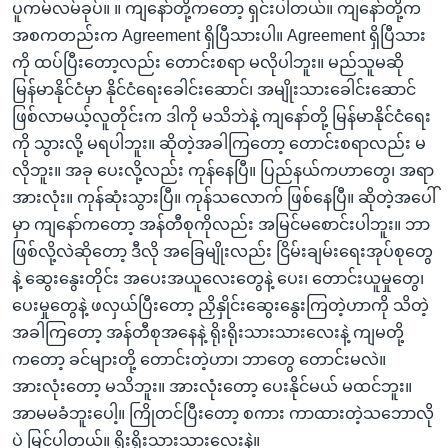
ပူကမ်လမ်ခုပ်။ ။ ကျနော်တို့ကတော့ ရှင်းပါတယ်။ ကျနော်တို့က
အစကတည်းက Agreement ရှိပြီသားပါ။ Agreement ရှိပြီသား
ကို ထပ်ပြီးတော့လည်း တောင်းစရာ မလိုပါဘူး။ မည်သူမဆို
မြန်မာနိုင်ငံမှာ နိုင်ငံရေးခေါင်းဆောင်၊ အမျိုးသားခေါင်းဆောင်
ဖြစ်လာမယ့်လူတိုင်းက ဒါကို မသိဘဲနဲ့ ကျနော်တို့ မြန်မာနိုင်ငံရေး
ကို သွားလို့ မရပါဘူး။ ဆိုတဲ့အခါကြတော့ တောင်းစရာလည်း မ
လိုဘူး။ အခု ပေးလို့လည်း ကုန်နေပြီ။ ပြည်နယ်ကဟာတွေ၊ အရာ
အားလုံး။ ကုန်ဆုံးသွားပြီ။ ကုန်သလောက် ဖြစ်နေပြီ။ ဆိုတဲ့အပေါ်
မှာ ကျနော်ကတော့ အန်တီစုကိုလည်း အမြင်မစောင်းပါဘူး။ ဘာ
ဖြစ်လို့လဲဆိုတော့ ဒီလို အခြေမျိုးလည်း ငြိမ်းချမ်းရေးအုပ်စုတွေ
နဲ့ ဆွေးနွေးတိုင်း အပေးအယူလေးတွေနဲ့ ပေး၊ တောင်းယူမှုတွေ၊
ပေးမှုတွေနဲ့ ဖလှယ်ပြီးတော့ ညှိနှိုင်းဆွေးနွေးကြတဲ့ဟာကို သိတဲ့
အခါကြတော့ အန်တီစုအနေနဲ့ ရိုးရိုးသားသားလေးနဲ့ ကျမတို့
ကတော့ ခင်များတို့ တောင်းတဲ့ဟာ၊ ဘာတွေ တောင်းမလဲ။
အားလုံးတော့ မသိဘူး။ အားလုံးတော့ ပေးနိုင်မယ် မထင်ဘူး။
အာမမခံဘူးပေါ့။ ကြိုတင်ပြီးတော့ စကား ကာထားတဲ့သဘောလို
ပဲ မြင်ပါတယ်။ ရိုးရိုးသားသားလေးနဲ့။