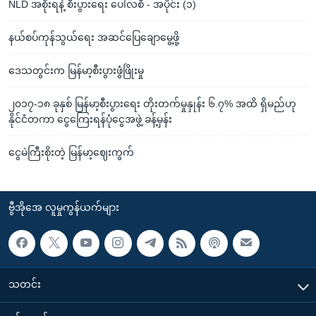
NLD အစိုးရနဲ့ စီးပွားရေး ပေါ်လစီ - အပိုင်း (၁)
နယ်စပ်ကုန်သွယ်ရေး အဆင်ပြေချောမွေ့ဖို့
ဒေသတွင်းက မြန်မာ့စီးပွားဖွံဖြိုးမှု
၂၀၁၇-၁၈ ခုနှစ် မြန်မာ့စီးပွားရေး တိုးတက်မှုနှုန်း ၆.၇% အထိ ရှိမည်ဟု
နိုင်ငံတကာ ငွေကြေးရန်ပုံငွေအဖွဲ့ ခန့်မှန်း
ငွေမဲကြီးစိုးတဲ့ မြန်မာ့ဈေးကွက်
ဗွီအိုအေ လူမှုကွန်ယက်များ
သတင်း