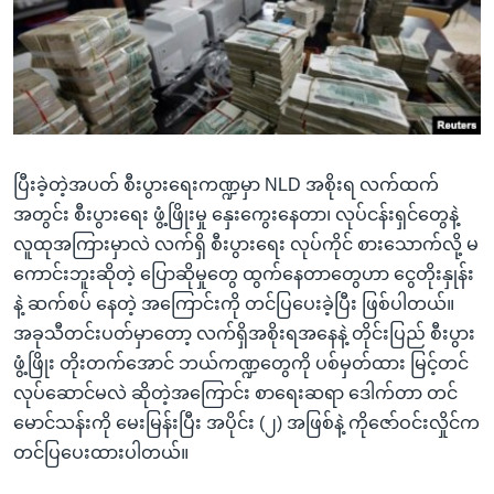
အ
သုတပဒေသာ အင်္ဂလိပ်စာ
ညွန်း
Learning English
စာမျက်နှာ
သို့
ဗွီအိုအေ လူမှုကွန်ယက်များ
ကျော်
ကြည့်
ပြီးခဲ့တဲ့အပတ် စီးပွားရေးကဏ္ဍမှာ NLD အစိုးရ လက်ထက်
ရန်
ဘာသာစကားများ
အတွင်း စီးပွားရေး ဖွံ့ဖြိုးမှု နှေးကွေးနေတာ၊ လုပ်ငန်းရှင်တွေနဲ့
ရှာဖွေ
လူထုအကြားမှာလဲ လက်ရှိ စီးပွားရေး လုပ်ကိုင် စားသောက်လို့ မ
ရန်
ကောင်းဘူးဆိုတဲ့ ပြောဆိုမှုတွေ ထွက်နေတာတွေဟာ ငွေတိုးနှုန်း
နေရာ
နဲ့ ဆက်စပ် နေတဲ့ အကြောင်းကို တင်ပြပေးခဲ့ပြီး ဖြစ်ပါတယ်။
သို့
အခုသီတင်းပတ်မှာတော့ လက်ရှိအစိုးရအနေနဲ့ တိုင်းပြည် စီးပွား
ကျော်
ဖွံ့ဖြိုး တိုးတက်အောင် ဘယ်ကဏ္ဍတွေကို ပစ်မှတ်ထား မြင့်တင်
ရန်
လုပ်ဆောင်မလဲ ဆိုတဲ့အကြောင်း စာရေးဆရာ ဒေါက်တာ တင်
မောင်သန်းကို မေးမြန်းပြီး အပိုင်း (၂) အဖြစ်နဲ့ ကိုဇော်ဝင်းလှိုင်က
တင်ပြပေးထားပါတယ်။