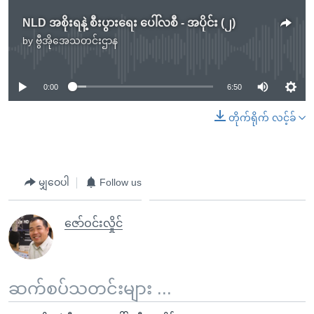
NLD အစိုးရနဲ့ စီးပွားရေး ပေါ်လစီ - အပိုင်း (၂)
by
ဗွီအိုအေသတင်းဌာန
No media source currently available
0:00
6:50
တိုက်ရိုက် လင့်ခ်
မျှဝေပါ
Follow us
ဇော်ဝင်းလှိုင်
ဆက်စပ်သတင်းများ ...