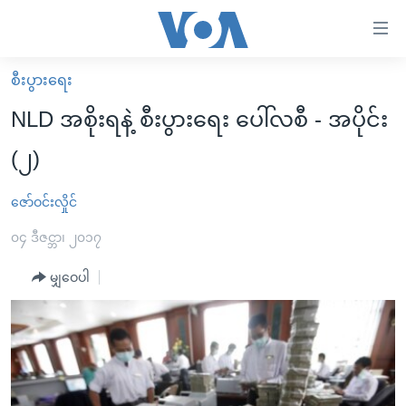
သုံး
ရ
လွယ်ကူ
စီးပွားရေး
မူလစာမျက်နှာ
စေ
NLD အစိုးရနဲ့ စီးပွားရေး ပေါ်လစီ - အပိုင်း
မြန်မာ
သည့်
(၂)
ကမ္ဘာ့သတင်းများ
Link
ဗွီဒီယို
နိုင်ငံတကာ
ဇော်ဝင်းလှိုင်
များ
သတင်းလွတ်လပ်ခွင့်
အမေရိကန်
၀၄ ဒီဇင္ဘာ၊ ၂၀၁၇
ပင်မ
ရပ်ဝန်းတခု လမ်းတခု အလွန်
တရုတ်
အကြောင်းအရာ
မျှဝေပါ
သို့
အင်္ဂလိပ်စာလေ့လာမယ်
အစ္စရေး-ပါလက်စတိုင်း
ကျော်
အပတ်စဉ်ကဏ္ဍများ
အမေရိကန်သုံးအီဒီယံ
ကြည့်
ရေဒီယိုနှင့်ရုပ်သံ အချက်အလက်များ
မကြေးမုံရဲ့ အင်္ဂလိပ်စာ
ရေဒီယို
ရန်
ပင်မ
ရေဒီယို/တီဗွီအစီအစဉ်
ရုပ်ရှင်ထဲက အင်္ဂလိပ်စာ
တီဗွီ