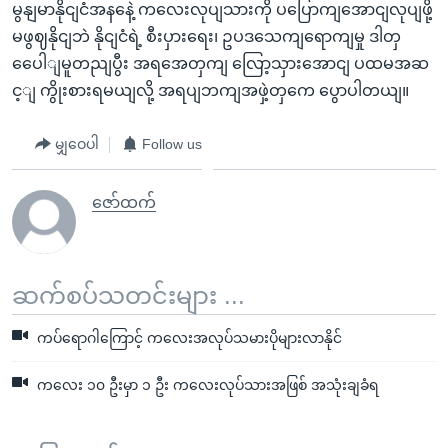
မွနျမာနိုငျငံအနနေဲ့ ကလေးလုပျသားကို ပပြောကျအောငျလုပျဖို့
မဖွဈနိုငျဘဲ နိုငျငံရဲ့ စီးပှားရေး၊ ဥပဒသေကျရောကျမှု ဒါတှ
ပေေါျမူတညျပွီး အရအေတှကျ လြော့သှားအောငျ ပထမအဆ
င့ျ ကွိုးစားရမယျလို့ အရပျဘကျအဖှဲ့တှကေ ပွောပါတယျ။
မျှဝေပါ
Follow us
ဇော်ထက်
ဆက်စပ်သတင်းများ ...
ကပ်ရောဂါကြောင့် ကလေးအလုပ်သမားပိုများလာနိုင်
ကလေး ၁၀ ဦးမှာ ၁ ဦး ကလေးလုပ်သားအဖြစ် အသုံးချခံရ