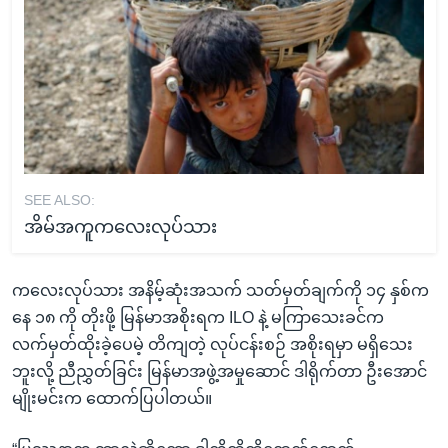
SEE ALSO:
အိမ်အကူကလေးလုပ်သား
ကလေးလုပ်သား အနိမ့်ဆုံးအသက် သတ်မှတ်ချက်ကို ၁၄ နှစ်က
နေ ၁၈ ကို တိုးဖို့ မြန်မာအစိုးရက ILO နဲ့ မကြာသေးခင်က
လက်မှတ်ထိုးခဲ့ပေမဲ့ တိကျတဲ့ လုပ်ငန်းစဉ် အစိုးရမှာ မရှိသေး
ဘူးလို့ ညီညွှတ်ခြင်း မြန်မာအဖွဲ့အမှုဆောင် ဒါရိုက်တာ ဦးအောင်
မျိုးမင်းက ထောက်ပြပါတယ်။