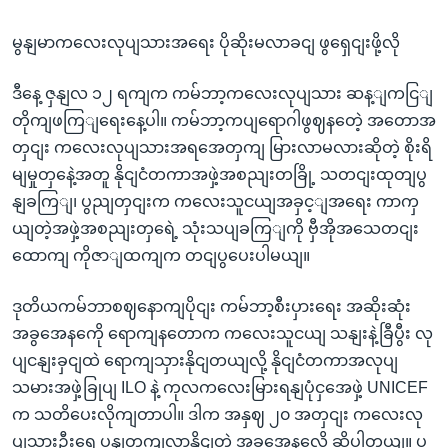
မွနျမာကလေးလုပျသားအရေး ပိုဆိုးမလာခငျ ဖွရှေငျးဖို့လို
ဒီနေ့ ဇှနျလ ၁၂ ရကျက ကမ်ဘာ့ကလေးလုပျသား ဆန့ျကငြျ
တိုကျဖကြျရေးနေ့ပါ။ ကမ်ဘာ့ကပျရောဂါဖွဈနတေဲ့ အတောအ
တှငျး ကလေးလုပျသားအရအေတှကျ မြားလာမလားဆိုတဲ့ စိုးရိ
မျမှုတှနေဲ့အတူ နိုငျငံတကာအဖှဲ့အစညျးတခြို့ သတငျးထုတျပွ
နျခကြျ၊ ပွညျတှငျးက ကလေးသူငယျအခှင့ျအရေး ကာကှ
ယျတဲ့အဖှဲ့အစညျးတှရေဲ့ သုံးသပျခကြျကို ဗှီအိုအသေတငျး
ထောကျ ကိုဇာျထကျက တငျပွပေးပါမယျ။
ဒုတိယကမ်ဘာစဈနောကျပိုငျး ကမ်ဘာ့စီးပှားရေး အဆိုးဆုံး
အခွအေနကေို ရောကျနတောက ကလေးသူငယျ သနျးနဲ့ခြီပွီး လု
ပျငနျးခှငျထဲ ရောကျသှားနိုငျတယျလို့ နိုငျငံတကာအလုပျ
သမားအဖှဲ့ခြုပျ ILO နဲ့ ကုလကလေးမြားရနျပုံငှအေဖှဲ့ UNICEF
က သတိပေးလိုကျတာပါ။ ဒါက အနှဈ ၂၀ အတှငျး ကလေးလု
ပျသားဦးရေ ပွနျတကျလာနိုငျတဲ့ အခွအေနလေို့ ဆိုပါတယျ။ ပွ