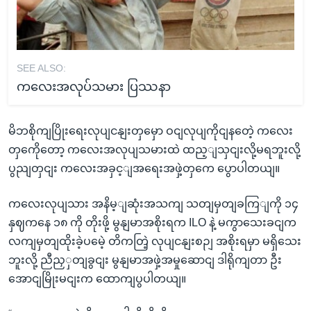
SEE ALSO:
ကလေးအလုပ်သမား ပြဿနာ
မိဘစိုကျပြိုးရေးလုပျငနျးတှမှော ဝငျလုပျကိုငျနတေဲ့ ကလေး
တှကေိုတော့ ကလေးအလုပျသမားထဲ ထည့ျသှငျးလို့မရဘူးလို့
ပွညျတှငျး ကလေးအခှင့ျအရေးအဖှဲ့တှကေ ပွောပါတယျ။
ကလေးလုပျသား အနိမ့ျဆုံးအသကျ သတျမှတျခကြျကို ၁၄
နှဈကနေ ၁၈ ကို တိုးဖို့ မွနျမာအစိုးရက ILO နဲ့ မကွာသေးခငျက
လကျမှတျထိုးခဲ့ပမေဲ့ တိကတြဲ့ လုပျငနျးစဉျ အစိုးရမှာ မရှိသေး
ဘူးလို့ ညီညှှတျခွငျး မွနျမာအဖှဲ့အမှုဆောငျ ဒါရိုကျတာ ဦး
အောငျမြိုးမငျးက ထောကျပွပါတယျ။