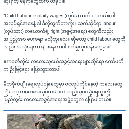
ဆုံးရှိတဲ့ နေရာတွေထဲက တခုပါ။
“Child Labour က daily wages (လုပ်ခ) သက်သာတယ်။ ဒါ
အလုပ်ရှင်အနေနဲ့ ဒါ ဒီလိုတွက်တာကိုး။ သက်ဆိုင်ရာ labour
(လုပ်သား) တယောက်ရဲ့ right (အခွင့်အရေး) တွေကိုလည်း
အပြည့်အဝ ပေးစရာ မလိုဘူးလေ။ ဆိုတော့ child labour တွေကို
လည်း အသုံးချတာ များနေတာပါ စက်မှုလုပ်ငန်းတွေမှာ။”
ဧရာဝတီတိုင်း ကလေးသူငယ်အခွင့်အရေးများဆိုင်ရာ ကော်မတီ
က ဦးမြင့်ဌေး ပြောသွားတာပါ။
မိဘစိုက်ပျိုးရေးလုပ်ငန်းတွေမှာ ဝင်လုပ်ကိုင်နေတဲ့ ကလေးတွေ
ကိုတော့ ကလေးအလုပ်သမားထဲ ထည့်သွင်းလို့မရဘူးလို့
ပြည်တွင်း ကလေးအခွင့်အရေးအဖွဲ့တွေက ပြောပါတယ်။