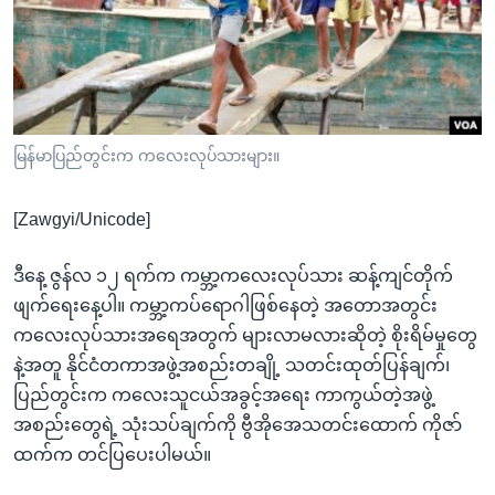
အ
သုတပဒေသာ အင်္ဂလိပ်စာ
ညွန်း
Learning English
စာမျက်နှာ
သို့
ဗွီအိုအေ လူမှုကွန်ယက်များ
ကျော်
ကြည့်
မြန်မာပြည်တွင်းက ကလေးလုပ်သားများ။
ရန်
ဘာသာစကားများ
ရှာဖွေ
[Zawgyi/Unicode]
ရန်
နေရာ
ဒီနေ့ ဇွန်လ ၁၂ ရက်က ကမ္ဘာ့ကလေးလုပ်သား ဆန့်ကျင်တိုက်
သို့
ဖျက်ရေးနေ့ပါ။ ကမ္ဘာ့ကပ်ရောဂါဖြစ်နေတဲ့ အတောအတွင်း
ကျော်
ကလေးလုပ်သားအရေအတွက် များလာမလားဆိုတဲ့ စိုးရိမ်မှုတွေ
ရန်
နဲ့အတူ နိုင်ငံတကာအဖွဲ့အစည်းတချို့ သတင်းထုတ်ပြန်ချက်၊
ပြည်တွင်းက ကလေးသူငယ်အခွင့်အရေး ကာကွယ်တဲ့အဖွဲ့
အစည်းတွေရဲ့ သုံးသပ်ချက်ကို ဗွီအိုအေသတင်းထောက် ကိုဇာ်
ထက်က တင်ပြပေးပါမယ်။