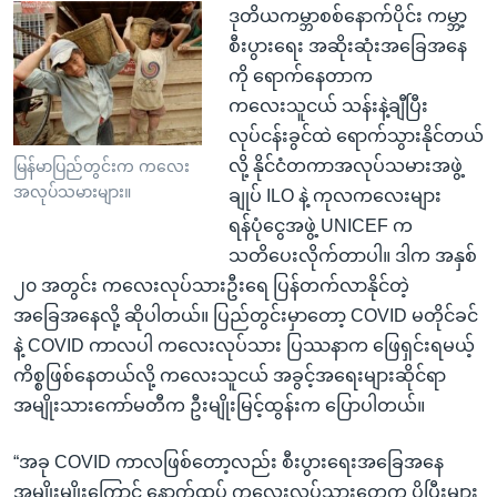
ဒုတိယကမ္ဘာစစ်နောက်ပိုင်း ကမ္ဘာ့
စီးပွားရေး အဆိုးဆုံးအခြေအနေ
ကို ရောက်နေတာက
ကလေးသူငယ် သန်းနဲ့ချီပြီး
လုပ်ငန်းခွင်ထဲ ရောက်သွားနိုင်တယ်
လို့ နိုင်ငံတကာအလုပ်သမားအဖွဲ့
မြန်မာပြည်တွင်းက ကလေး
အလုပ်သမားများ။
ချုပ် ILO နဲ့ ကုလကလေးများ
ရန်ပုံငွေအဖွဲ့ UNICEF က
သတိပေးလိုက်တာပါ။ ဒါက အနှစ်
၂၀ အတွင်း ကလေးလုပ်သားဦးရေ ပြန်တက်လာနိုင်တဲ့
အခြေအနေလို့ ဆိုပါတယ်။ ပြည်တွင်းမှာတော့ COVID မတိုင်ခင်
နဲ့ COVID ကာလပါ ကလေးလုပ်သား ပြဿနာက ဖြေရှင်းရမယ့်
ကိစ္စဖြစ်နေတယ်လို့ ကလေးသူငယ် အခွင့်အရေးများဆိုင်ရာ
အမျိုးသားကော်မတီက ဦးမျိုးမြင့်ထွန်းက ပြောပါတယ်။
“အခု COVID ကာလဖြစ်တော့လည်း စီးပွားရေးအခြေအနေ
အမျိုးမျိုးကြောင့် နောက်ထပ် ကလေးလုပ်သားတွေက ပိုပြီးများ