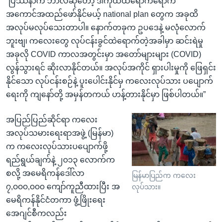
“ပြဿနာက ဘာလဲဆိုတော့ ဒါကိုထိထိရောက်ရောက်
အကောင်အထည်ဖော်နိုင်မယ့် national plan တွေက အခုထိ
အလုပ်မလုပ်သေးတာပါ။ နောက်တခုက ဥပဒေနဲ့ မလုံလောက်
ဘူးဗျ၊ ကလေးတွေ လုပ်ငန်းခွင်ထဲရောက်တဲ့အခါမှာ ဆင်းရဲမှု
အခုလို COVID ကာလအတွင်းမှာ အတော်များများ (COVID)
လွန်သွားရင် ဆိုးလာနိုင်တယ်။ အလုပ်အကိုင် ရှားပါးမှုကို ဖြေရှင်း
နိုင်သော လုပ်ငန်းစဉ်နဲ့ ပူးပေါင်းနိုင်မှ ကလေးလုပ်သား ပပျောက်
ရေးကို ကျနော်တို့ အမှန်တကယ် ဟန့်တားနိုင်မှာ ဖြစ်ပါတယ်။”
အပြည်ပြည်ဆိုင်ရာ ကလေး
အလုပ်သမားရေးရာအဖွဲ့ (မြန်မာ)
က ကလေးလုပ်သားပပျောက်ဖို့
ရည်ရွယ်ချက်နဲ့ ၂၀၁၃ လောက်က
စလို့ အမေရိကန်ဒေါ်လာ
မြန်မာပြည်က ကလေး
၇,၀၀၀,၀၀၀ ကျော်ကူညီထားပြီး အ
လုပ်သား။
မေရိကန်နိုင်ငံတကာ ဖွံ့ဖြိုးရေး
အေဂျင်စီကလည်း