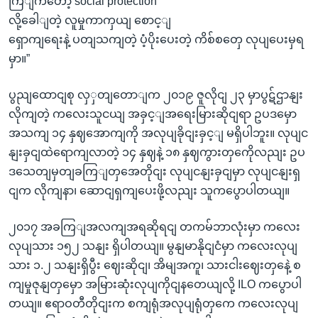
ကြျကတော့ social protection
လို့ခေါျတဲ့ လူမှုကာကှယျ စောင့ျ
ရှောကျရေးနဲ့ ပတျသကျတဲ့ ပံ့ပိုးပေးတဲ့ ကိစ်စတှေ လုပျပေးမှရ
မှာ။”
ပွညျထောငျစု လှှတျတောျက ၂၀၁၉ ဇူလိုငျ ၂၃ မှာပွဋ်ဌာနျး
လိုကျတဲ့ ကလေးသူငယျ အခှင့ျအရေးမြားဆိုငျရာ ဥပဒမှော
အသကျ ၁၄ နှဈအောကျကို အလုပျခိုငျးခှင့ျ မရှိပါဘူး။ လုပျင
နျးခှငျထဲရောကျလာတဲ့ ၁၄ နှဈနဲ့ ၁၈ နှဈကွားတှကေိုလညျး ဥပ
ဒသေတျမှတျခကြျတှအေတိုငျး လုပျငနျးခှငျမှာ လုပျငနျးရှ
ငျက လိုကျနာ၊ ဆောငျရှကျပေးဖို့လညျး သူကပွောပါတယျ။
၂၀၁၇ အခကြျအလကျအရဆိုရငျ တကမ်ဘာလုံးမှာ ကလေး
လုပျသား ၁၅၂ သနျး ရှိပါတယျ။ မွနျမာနိုငျငံမှာ ကလေးလုပျ
သား ၁.၂ သနျးရှိပွီး ဈေးဆိုငျ၊ အိမျအကူ၊ သားငါးဈေးတှနေဲ့ စ
ကျမှုဇုနျတှမှော အမြားဆုံးလုပျကိုငျနတေယျလို့ ILO ကပွောပါ
တယျ။ ဧရာဝတီတိုငျးက စကျရုံအလုပျရုံတှကေ ကလေးလုပျ