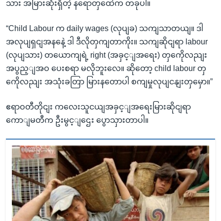
သား အမြားဆုံးရှိတဲ့ နရောတှထေဲက တခုပါ။
“Child Labour က daily wages (လုပျခ) သကျသာတယျ။ ဒါ
အလုပျရှငျအနနေဲ့ ဒါ ဒီလိုတှကျတာကိုး။ သကျဆိုငျရာ labour
(လုပျသား) တယောကျရဲ့ right (အခှင့ျအရေး) တှကေိုလညျး
အပွည့ျအဝ ပေးစရာ မလိုဘူးလေ။ ဆိုတော့ child labour တှ
ကေိုလညျး အသုံးခတြာ မြားနတောပါ စကျမှုလုပျငနျးတှမှော။”
ဧရာဝတီတိုငျး ကလေးသူငယျအခှင့ျအရေးမြားဆိုငျရာ
ကောျမတီက ဦးမွင့ျဌေး ပွောသှားတာပါ။