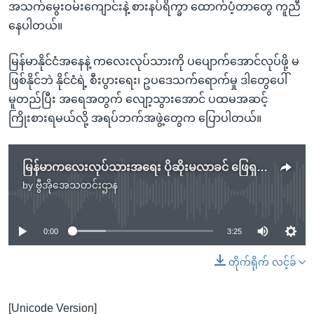
အသက်မွေးဝမ်းကျောင်းနဲ့ စားနပ်ရိက္ခာ ထောက်ပံ့တာတွေ ကူညီ
နေပါတယ်။
မြန်မာနိုင်ငံအနေနဲ့ ကလေးလုပ်သားကို ပပျောက်အောင်လုပ်ဖို့ မ
ဖြစ်နိုင်ဘဲ နိုင်ငံရဲ့ စီးပွားရေး၊ ဥပဒေသက်ရောက်မှု ဒါတွေပေါ်
မူတည်ပြီး အရေအတွက် လျော့သွားအောင် ပထမအဆင့်
ကြိုးစားရမယ်လို့ အရပ်ဘက်အဖွဲ့တွေက ပြောပါတယ်။
မြန်မာကလေးလုပ်သားအရေး ပိုဆိုးမလာခင် ဖြေရှင်းဖို့လို
by
ဗွီအိုအေသတင်းဌာန
No media source currently available
0:00
3:25
တိုက်ရိုက် လင့်ခ်
[Unicode Version]