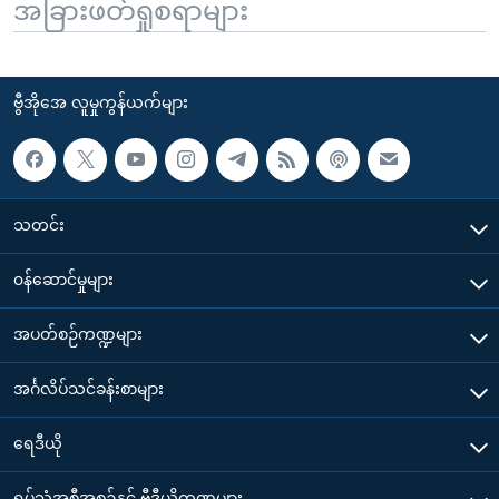
အခြားဖတ်ရှုစရာများ
ဗွီအိုအေ လူမှုကွန်ယက်များ
သတင်း
၀န်ဆောင်မှုများ
အပတ်စဉ်ကဏ္ဍများ
အင်္ဂလိပ်သင်ခန်းစာများ
ရေဒီယို
ရုပ်သံအစီအစဉ်နှင့် ဗွီဒီယိုကဏ္ဍများ