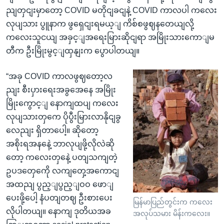
ညျတှငျးမှာတော့ COVID မတိုငျခငျနဲ့ COVID ကာလပါ ကလေး
လုပျသား ပွူနာက ဖွရှေငျးရမယ့ျ ကိစ်စဖွဈနတေယျလို့
ကလေးသူငယျ အခှင့ျအရေးမြားဆိုငျရာ အမြိုးသားကောျမ
တီက ဦးမြိုးမွင့ျထှနျးက ပွောပါတယျ။
“အခု COVID ကာလဖွဈတော့လ
ညျး စီးပှားရေးအခွအေနေ အမြိုး
မြိုးကွောင့ျ နောကျထပျ ကလေး
လုပျသားတှကေ ပိုပွီးမြားလာနိုငျခွ
လေညျး ရှိတာပေါ့။ ဆိုတော့
အစိုးရအနနေဲ့ ဘာလုပျဖို့လိုလဲဆို
တော့ ကလေးတှနေဲ့ ပတျသကျတဲ့
ဥပဒတှေကေို လကျတှေ့အကောငျ
အထညျ ပွည့ျပွည့ျဝဝ ဖောျ
ပေးဖို့ပေါ့ နံပတျတဈ ဦးစားပေး
မြန်မာပြည်တွင်းက ကလေး
လိုပါတယျ။ နောကျ ဒုတိယအခ
အလုပ်သမား မိန်းကလေး။