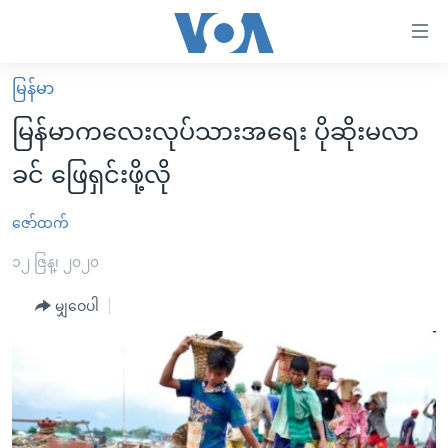
သုံး
ရ
လွယ်ကူ
မြန်မာ
မူလစာမျက်နှာ
စေ
မြန်မာကလေးလုပ်သားအရေး ပိုဆိုးမလာ
မြန်မာ
သည့်
ခင် ဖြေရှင်းဖို့လို
ကမ္ဘာ့သတင်းများ
Link
ဗွီဒီယို
နိုင်ငံတကာ
ဇော်ထက်
များ
သတင်းလွတ်လပ်ခွင့်
အမေရိကန်
၁၂ ဇြန္၊ ၂၀၂၀
ပင်မ
ရပ်ဝန်းတခု လမ်းတခု အလွန်
တရုတ်
အကြောင်းအရာ
မျှဝေပါ
သို့
အင်္ဂလိပ်စာလေ့လာမယ်
အစ္စရေး-ပါလက်စတိုင်း
ကျော်
အပတ်စဉ်ကဏ္ဍများ
အမေရိကန်သုံးအီဒီယံ
ကြည့်
ရေဒီယိုနှင့်ရုပ်သံ အချက်အလက်များ
မကြေးမုံရဲ့ အင်္ဂလိပ်စာ
ရေဒီယို
ရန်
ပင်မ
ရေဒီယို/တီဗွီအစီအစဉ်
ရုပ်ရှင်ထဲက အင်္ဂလိပ်စာ
တီဗွီ