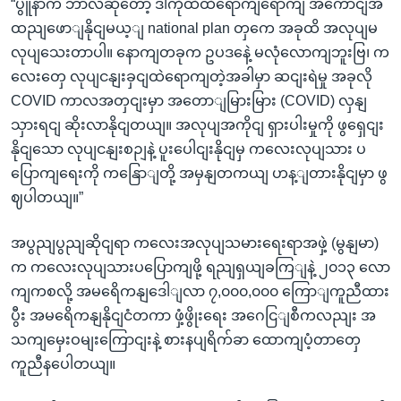
“ပွူနာက ဘာလဲဆိုတော့ ဒါကိုထိထိရောကျရောကျ အကောငျအ
ထညျဖောျနိုငျမယ့ျ national plan တှကေ အခုထိ အလုပျမ
လုပျသေးတာပါ။ နောကျတခုက ဥပဒနေဲ့ မလုံလောကျဘူးဗြ၊ က
လေးတှေ လုပျငနျးခှငျထဲရောကျတဲ့အခါမှာ ဆငျးရဲမှု အခုလို
COVID ကာလအတှငျးမှာ အတောျမြားမြား (COVID) လှနျ
သှားရငျ ဆိုးလာနိုငျတယျ။ အလုပျအကိုငျ ရှားပါးမှုကို ဖွရှေငျး
နိုငျသော လုပျငနျးစဉျနဲ့ ပူးပေါငျးနိုငျမှ ကလေးလုပျသား ပ
ပြောကျရေးကို ကနြောျတို့ အမှနျတကယျ ဟန့ျတားနိုငျမှာ ဖွ
ဈပါတယျ။”
အပွညျပွညျဆိုငျရာ ကလေးအလုပျသမားရေးရာအဖှဲ့ (မွနျမာ)
က ကလေးလုပျသားပပြောကျဖို့ ရညျရှယျခကြျနဲ့ ၂၀၁၃ လော
ကျကစလို့ အမရေိကနျဒေါျလာ ၇,၀၀၀,၀၀၀ ကြောျကူညီထား
ပွီး အမရေိကနျနိုငျငံတကာ ဖှံ့ဖွိုးရေး အဂေငြျစီကလညျး အ
သကျမှေးဝမျးကြောငျးနဲ့ စားနပျရိက်ခာ ထောကျပံ့တာတှေ
ကူညီနပေါတယျ။