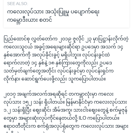
SEE ALSO:
ကလေးလုပ်သား အသုံးပြူမှု ပပျောက်ရေး
ကမ္ဘောဒီးယား စတင်
ပြည်ထောင်စု လွှတ်တော်က ၂၀၁၉ ဇူလိုင် ၂၃ မှာပြဋ္ဌာန်းလိုက်တဲ့
ကလေးသူငယ် အခွင့်အရေးများဆိုင်ရာ ဥပဒေမှာ အသက် ၁၄
နှစ်အောက်ကို အလုပ်ခိုင်းခွင့် မရှိပါဘူး။ လုပ်ငန်းခွင်ထဲ
ရောက်လာတဲ့ ၁၄ နှစ်နဲ့ ၁၈ နှစ်ကြားတွေကိုလည်း ဥပဒေ
သတ်မှတ်ချက်တွေအတိုင်း လုပ်ငန်းခွင်မှာ လုပ်ငန်းရှင်က
လိုက်နာ၊ ဆောင်ရွက်ပေးဖို့လည်း သူကပြောပါတယ်။
၂၀၁၇ အချက်အလက်အရဆိုရင် တကမ္ဘာလုံးမှာ ကလေး
လုပ်သား ၁၅၂ သန်း ရှိပါတယ်။ မြန်မာနိုင်ငံမှာ ကလေးလုပ်သား
၁.၂ သန်းရှိပြီး ဈေးဆိုင်၊ အိမ်အကူ၊ သားငါးဈေးတွေနဲ့ စက်မှုဇုန်
တွေမှာ အများဆုံးလုပ်ကိုင်နေတယ်လို့ ILO ကပြောပါတယ်။
ဧရာဝတီတိုင်းက စက်ရုံအလုပ်ရုံတွေက ကလေးလုပ်သား အများ