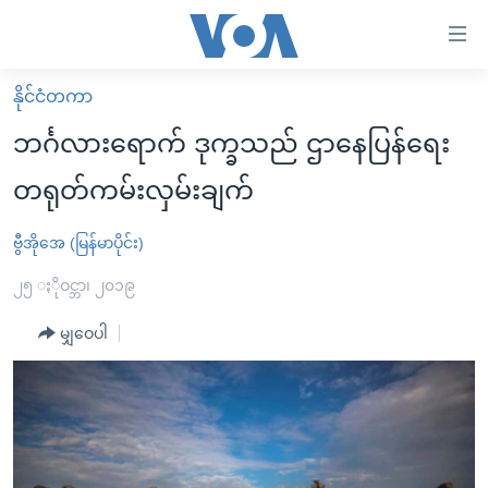
သုံး
ရ
လွယ်ကူ
နိုင်ငံတကာ
မူလစာမျက်နှာ
စေ
ဘင်္ဂလားရောက် ဒုက္ခသည် ဌာနေပြန်ရေး
မြန်မာ
သည့်
တရုတ်ကမ်းလှမ်းချက်
ကမ္ဘာ့သတင်းများ
Link
ဗွီဒီယို
နိုင်ငံတကာ
ဗွီအိုအေ (မြန်မာပိုင်း)
များ
သတင်းလွတ်လပ်ခွင့်
အမေရိကန်
၂၅ ႏိုဝင္ဘာ၊ ၂၀၁၉
ပင်မ
ရပ်ဝန်းတခု လမ်းတခု အလွန်
တရုတ်
အကြောင်းအရာ
မျှဝေပါ
သို့
အင်္ဂလိပ်စာလေ့လာမယ်
အစ္စရေး-ပါလက်စတိုင်း
ကျော်
အပတ်စဉ်ကဏ္ဍများ
အမေရိကန်သုံးအီဒီယံ
ကြည့်
ရေဒီယိုနှင့်ရုပ်သံ အချက်အလက်များ
မကြေးမုံရဲ့ အင်္ဂလိပ်စာ
ရေဒီယို
ရန်
ပင်မ
ရေဒီယို/တီဗွီအစီအစဉ်
ရုပ်ရှင်ထဲက အင်္ဂလိပ်စာ
တီဗွီ