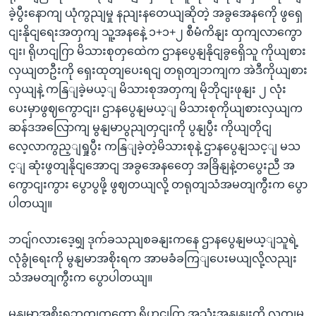
ခဲ့ပွီးနောကျ ယုံကွညျမှု နညျးနတေယျဆိုတဲ့ အခွအေနကေို ဖွရှေ
ငျးနိုငျရေးအတှကျ သူ့အနနေဲ့ ၁+၁+၂ စီမံကိနျး ထှကျလာကွော
ငျး၊ ရိုဟငျဂြာ မိသားစုတှထေဲက ဌာနပွေနျနိုငျခွရှေိသူ ကိုယျစား
လှယျတဦးကို ရှေးထုတျပေးရငျ တရုတျဘကျက အဲဒီကိုယျစား
လှယျနဲ့ ကနြျခဲ့မယ့ျ မိသားစုအတှကျ မိုဘိုငျးဖုနျး ၂ လုံး
ပေးမှာဖွဈကွောငျး၊ ဌာနပွေနျမယ့ျ မိသားစုကိုယျစားလှယျက
ဆန်ဒအလြောကျ မွနျမာပွညျတှငျးကို ပွနျပွီး ကိုယျတိုငျ
လေ့လာကွည့ျရှုပွီး ကနြျခဲ့တဲ့မိသားစုနဲ့ ဌာနပွေနျသင့ျ မသ
င့ျ ဆုံးဖွတျနိုငျအောငျ အခွအေနတှေေ အခြိနျနဲ့တပွေးညီ အ
ကွောငျးကွား ပွောပွဖို့ ဖွဈတယျလို့ တရုတျသံအမတျကွီးက ပွော
ပါတယျ။
ဘငျ်ဂလားဒေ့ရျှ ဒုက်ခသညျစခနျးကနေ ဌာနပွေနျမယ့ျသူရဲ့
လုံခွုံရေးကို မွနျမာအစိုးရက အာမခံခကြျပေးမယျလို့လညျး
သံအမတျကွီးက ပွောပါတယျ။
မွနျမာအစိုးရဘကျကတော့ ရိုဟငျဂြာ အသုံးအနှုနျးကို လကျမ