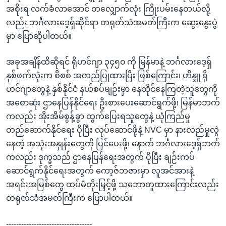
အစိုးရ လက်ခံလာအောင် တလျှောက်လုံး ကြိုးပမ်းနေတယ်လို့
လည်း ဘင်္ဂလားဒေ့ရှ်ဆိုင်ရာ တရုတ်သံအမတ်ကြီးက ဆွေးနွေးပွဲ
မှာ ပြောဆိုပါတယ်။
အခုအချိန်ထိဆိုရင် ရိုဟင်ဂျာ ၃၄၅၀ ကို မြန်မာနဲ့ ဘင်္ဂလားဒေ့ရှ်
နှစ်ဖက်လုံးက စိစစ် အတည်ပြုထားပြီး ဖြစ်ကြောင်း၊ ဟိန္ဒူ ရို
ဟင်ဂျာတွေနဲ့ နှစ်နိုင်ငံ နယ်စပ်မျဉ်းမှာ နေထိုင်နေကြတဲ့သူတွေကို
အစောဆုံး ဌာနေပြန်နိုင်ရေး ဦးစားပေးဆောင်ရွက်ဖို့၊ မြန်မာဘက်
ကလည်း အိုးအိမ်စွန့်ခွာ ထွက်ပြေးရသူတွေနဲ့ ယုံကြည်မှု
တည်ဆောက်နိုင်ရေး ပိုပြီး လုပ်ဆောင်ဖို့နဲ့ NVC မှာ နားလည်မှုလွဲ
နေတဲ့ အသုံးအနှုန်းတွေကို ပြင်ပေးဖို့၊ နောက် ဘင်္ဂလားဒေ့ရှ်ဘက်
ကလည်း ဒုက္ခသည် ဌာနေပြန်ရေးအတွက် ပိုပြီး ချဉ်းကပ်
ဆောင်ရွက်နိုင်ရေးအတွက် ကော့ဇ်ဘဇားမှာ လူအင်အားနဲ့
အရင်းအမြစ်တွေ ထပ်မံတိုးမြှင့်ဖို့ သဘောတူထားကြောင်းလည်း
တရုတ်သံအမတ်ကြီးက ပြောပါတယ်။
----------------------------------