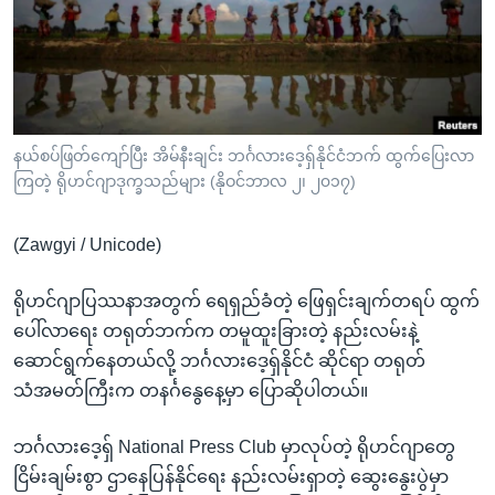
အ
သုတပဒေသာ အင်္ဂလိပ်စာ
ညွန်း
Learning English
စာမျက်နှာ
သို့
ဗွီအိုအေ လူမှုကွန်ယက်များ
ကျော်
ကြည့်
နယ်စပ်ဖြတ်ကျော်ပြီး အိမ်နီးချင်း ဘင်္ဂလားဒေ့ရှ်နိုင်ငံဘက် ထွက်ပြေးလာ
ကြတဲ့ ရိုဟင်ဂျာဒုက္ခသည်များ (နိုဝင်ဘာလ ၂၊ ၂၀၁၇)
ရန်
ဘာသာစကားများ
ရှာဖွေ
(Zawgyi / Unicode)
ရန်
နေရာ
ရိုဟင်ဂျာပြဿနာအတွက် ရေရှည်ခံတဲ့ ဖြေရှင်းချက်တရပ် ထွက်
သို့
ပေါ်လာရေး တရုတ်ဘက်က တမူထူးခြားတဲ့ နည်းလမ်းနဲ့
ကျော်
ဆောင်ရွက်နေတယ်လို့ ဘင်္ဂလားဒေ့ရှ်နိုင်ငံ ဆိုင်ရာ တရုတ်
ရန်
သံအမတ်ကြီးက တနင်္ဂနွေနေ့မှာ ပြောဆိုပါတယ်။
ဘင်္ဂလားဒေ့ရှ် National Press Club မှာလုပ်တဲ့ ရိုဟင်ဂျာတွေ
ငြိမ်းချမ်းစွာ ဌာနေပြန်နိုင်ရေး နည်းလမ်းရှာတဲ့ ဆွေးနွေးပွဲမှာ