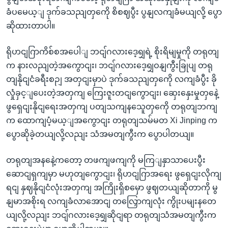
ခံပမေယ့ျ ဒုက်ခသညျတှကေို စိစဈပွီး ပွနျလကျခံမယျလို့ ပွော
ဆိုထားတာပါ။
ရိုဟငျဂြာကိစ်စအပေါျ ဘငျ်ဂလားဒေ့ရျှရဲ့ စိုးရိမျမှုကို တရုတျ
က နားလညျတဲ့အကွောငျး၊ ဘငျ်ဂလားဒေ့ရျှဝနျကွီးခြုပျ တရု
တျနိုငျငံခရီးစဉျ အတှငျးမှာပဲ ဒုက်ခသညျတှကေို လကျခံပွီး ခို
လှုံခှင့ျပေးတဲ့အတှကျ ကြေးဇူးတငျကွောငျး၊ ဆှေးနှေးမှုတှနေဲ့
ဖွရှေငျးနိုငျရေးအတှကျ ပတျသကျနသေူတှကေို တရုတျဘကျ
က ထောကျပံ့မယ့ျအကွောငျး တရုတျသမ်မတ Xi Jinping က
ပွောဆိုခဲ့တယျလို့လညျး သံအမတျကွီးက ပွောပါတယျ။
တရုတျအနနေဲ့ကတော့ တဖကျဖကျကို မကြျနှာသာပေးပွီး
ဆောငျရှကျမှာ မဟုတျကွောငျး၊ ရိုဟငျဂြာအရေး ဖွရှေငျးလိုကျ
ရငျ နှဈနိုငျငံလုံးအတှကျ အကြိုးရှိစမှော ဖွဈတယျဆိုတာကို မွ
နျမာအစိုးရ လကျခံလာအောငျ တလြှောကျလုံး ကွိုးပမျးနတေ
ယျလို့လညျး ဘငျ်ဂလားဒေ့ရျှဆိုငျရာ တရုတျသံအမတျကွီးက