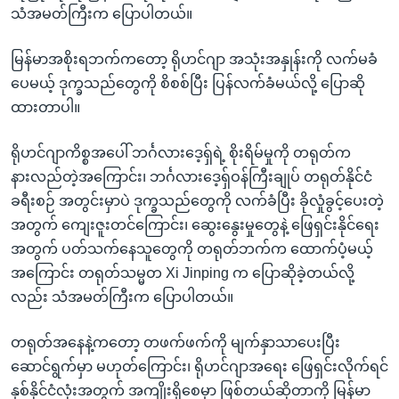
သံအမတ်ကြီးက ပြောပါတယ်။
မြန်မာအစိုးရဘက်ကတော့ ရိုဟင်ဂျာ အသုံးအနှုန်းကို လက်မခံ
ပေမယ့် ဒုက္ခသည်တွေကို စိစစ်ပြီး ပြန်လက်ခံမယ်လို့ ပြောဆို
ထားတာပါ။
ရိုဟင်ဂျာကိစ္စအပေါ် ဘင်္ဂလားဒေ့ရှ်ရဲ့ စိုးရိမ်မှုကို တရုတ်က
နားလည်တဲ့အကြောင်း၊ ဘင်္ဂလားဒေ့ရှ်ဝန်ကြီးချုပ် တရုတ်နိုင်ငံ
ခရီးစဉ် အတွင်းမှာပဲ ဒုက္ခသည်တွေကို လက်ခံပြီး ခိုလှုံခွင့်ပေးတဲ့
အတွက် ကျေးဇူးတင်ကြောင်း၊ ဆွေးနွေးမှုတွေနဲ့ ဖြေရှင်းနိုင်ရေး
အတွက် ပတ်သက်နေသူတွေကို တရုတ်ဘက်က ထောက်ပံ့မယ့်
အကြောင်း တရုတ်သမ္မတ Xi Jinping က ပြောဆိုခဲ့တယ်လို့
လည်း သံအမတ်ကြီးက ပြောပါတယ်။
တရုတ်အနေနဲ့ကတော့ တဖက်ဖက်ကို မျက်နှာသာပေးပြီး
ဆောင်ရွက်မှာ မဟုတ်ကြောင်း၊ ရိုဟင်ဂျာအရေး ဖြေရှင်းလိုက်ရင်
နှစ်နိုင်ငံလုံးအတွက် အကျိုးရှိစေမှာ ဖြစ်တယ်ဆိုတာကို မြန်မာ