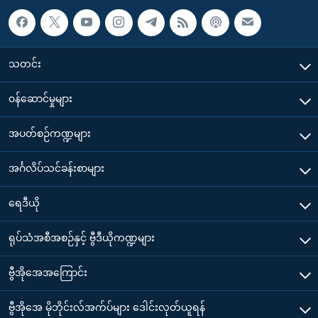
သတင်း
၀န်ဆောင်မှုများ
အပတ်စဉ်ကဏ္ဍများ
အင်္ဂလိပ်သင်ခန်းစာများ
ရေဒီယို
ရုပ်သံအစီအစဉ်နှင့် ဗွီဒီယိုကဏ္ဍများ
ဗွီအိုအေအကြောင်း
ဗွီအိုအေ မိုဘိုင်းလ်အက်ပ်များ ဒေါင်းလုတ်ယူရန်