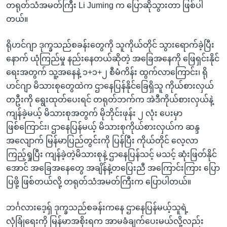
တရုတ်သံအမတ်ကြီး Li Juming က ပြောဆိုသွားတာ ဖြစ်ပါ
တယ်။
ရိုဟင်ဂျာ ဒုက္ခသည်စခန်းတွေကို သူကိုယ်တိုင် သွားရောက်ခဲ့ပြီး
နောက် ယုံကြည်မှု နည်းနေတယ်ဆိုတဲ့ အခြေအနေကို ဖြေရှင်းနိုင်
ရေးအတွက် သူ့အနေနဲ့ ၁+၁+၂ စီမံကိန်း ထွက်လာကြောင်း၊ ရို
ဟင်ဂျာ မိသားစုတွေထဲက ဌာနေပြန်နိုင်ခြေရှိသူ ကိုယ်စားလှယ်
တဦးကို ရွေးထုတ်ပေးရင် တရုတ်ဘက်က အဲဒီကိုယ်စားလှယ်နဲ့
ကျန်ခဲ့မယ့် မိသားစုအတွက် မိုဘိုင်းဖုန်း ၂ လုံး ပေးမှာ
ဖြစ်ကြောင်း၊ ဌာနေပြန်မယ့် မိသားစုကိုယ်စားလှယ်က ဆန္ဒ
အလျောက် မြန်မာပြည်တွင်းကို ပြန်ပြီး ကိုယ်တိုင် လေ့လာ
ကြည့်ရှုပြီး ကျန်ခဲ့တဲ့မိသားစုနဲ့ ဌာနေပြန်သင့် မသင့် ဆုံးဖြတ်နိုင်
အောင် အခြေအနေတွေ အချိန်နဲ့တပြေးညီ အကြောင်းကြား ပြော
ပြဖို့ ဖြစ်တယ်လို့ တရုတ်သံအမတ်ကြီးက ပြောပါတယ်။
ဘင်္ဂလားဒေ့ရှ် ဒုက္ခသည်စခန်းကနေ ဌာနေပြန်မယ့်သူရဲ့
လုံခြုံရေးကို မြန်မာအစိုးရက အာမခံချက်ပေးမယ်လို့လည်း