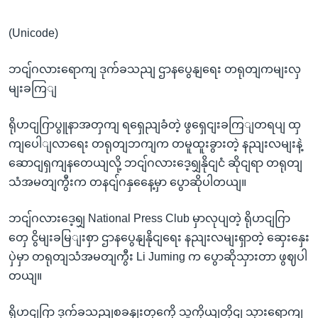
(Unicode)
ဘငျ်ဂလားရောကျ ဒုက်ခသညျ ဌာနပွေနျရေး တရုတျကမျးလှ
မျးခကြျ
ရိုဟငျဂြာပွူနာအတှကျ ရရှေညျခံတဲ့ ဖွရှေငျးခကြျတရပျ ထှ
ကျပေါျလာရေး တရုတျဘကျက တမူထူးခွားတဲ့ နညျးလမျးနဲ့
ဆောငျရှကျနတေယျလို့ ဘငျ်ဂလားဒေ့ရျှနိုငျငံ ဆိုငျရာ တရုတျ
သံအမတျကွီးက တနငျ်ဂနှနေေ့မှာ ပွောဆိုပါတယျ။
ဘငျ်ဂလားဒေ့ရျှ National Press Club မှာလုပျတဲ့ ရိုဟငျဂြာ
တှေ ငွိမျးခမြျးစှာ ဌာနပွေနျနိုငျရေး နညျးလမျးရှာတဲ့ ဆှေးနှေး
ပှဲမှာ တရုတျသံအမတျကွီး Li Juming က ပွောဆိုသှားတာ ဖွဈပါ
တယျ။
ရိုဟငျဂြာ ဒုက်ခသညျစခနျးတှကေို သူကိုယျတိုငျ သှားရောကျ