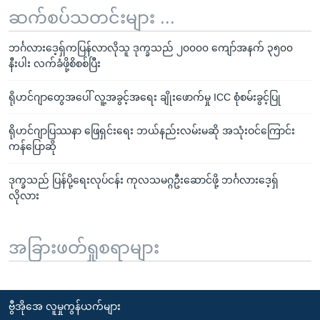
ဆက်စပ်သတင်းများ ...
ဘင်္ဂလားဒေ့ရှ်ကပြန်လာလိုသူ ဒုက္ခသည် ၂၀၀၀၀ ကျော်အနက် ၃၅၀၀
နီးပါး လက်ခံဖို့စိစစ်ပြီး
ရိုဟင်ဂျာတွေအပေါ် လူ့အခွင့်အရေး ချိုးဖောက်မှု ICC စုံစမ်းခွင့်ပြု
ရိုဟင်ဂျာပြဿနာ ဖြေရှင်းရေး ဘယ်နည်းလမ်းမဆို အသုံးဝင်ကြောင်း
ကန်ပြောဆို
ဒုက္ခသည် ပြန်ပို့ရေးလုပ်ငန်း ကုလသမဂ္ဂဦးဆောင်ဖို့ ဘင်္ဂလားဒေ့ရှ်
လိုလား
အခြားဖတ်ရှုစရာများ
ဗွီအိုအေ လူမှုကွန်ယက်များ