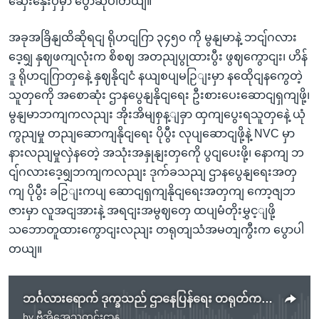
ဆှေးနှေးပှဲမှာ ပွောဆိုပါတယျ။
အခုအခြိနျထိဆိုရငျ ရိုဟငျဂြာ ၃၄၅၀ ကို မွနျမာနဲ့ ဘငျ်ဂလား
ဒေ့ရျှ နှဈဖကျလုံးက စိစဈ အတညျပွုထားပွီး ဖွဈကွောငျး၊ ဟိန်
ဒူ ရိုဟငျဂြာတှနေဲ့ နှဈနိုငျငံ နယျစပျမဉြျးမှာ နထေိုငျနကွေတဲ့
သူတှကေို အစောဆုံး ဌာနပွေနျနိုငျရေး ဦးစားပေးဆောငျရှကျဖို့၊
မွနျမာဘကျကလညျး အိုးအိမျစှန့ျခှာ ထှကျပွေးရသူတှနေဲ့ ယုံ
ကွညျမှု တညျဆောကျနိုငျရေး ပိုပွီး လုပျဆောငျဖို့နဲ့ NVC မှာ
နားလညျမှုလှဲနတေဲ့ အသုံးအနှုနျးတှကေို ပွငျပေးဖို့၊ နောကျ ဘ
ငျ်ဂလားဒေ့ရျှဘကျကလညျး ဒုက်ခသညျ ဌာနပွေနျရေးအတှ
ကျ ပိုပွီး ခဉြျးကပျ ဆောငျရှကျနိုငျရေးအတှကျ ကော့ဇျဘ
ဇားမှာ လူအငျအားနဲ့ အရငျးအမွဈတှေ ထပျမံတိုးမွှင့ျဖို့
သဘောတူထားကွောငျးလညျး တရုတျသံအမတျကွီးက ပွောပါ
တယျ။
ဘင်္ဂလားရောက် ဒုက္ခသည် ဌာနေပြန်ရေး တရုတ်ကမ်းလှမ်းချက်
by
ဗွီအိုအေသတင်းဌာန