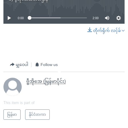
No media source currently available
0:00
2:00
တိုက်ရိုက် လင့်ခ်
မျှဝေပါ
Follow us
ဗွီအိုအေ (မြန်မာပိုင်း)
This item is part of
မြန်မာ
နိုင်ငံတကာ