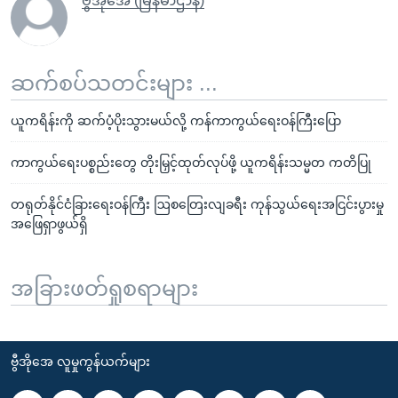
ဗွီအိုအေ (မြန်မာဌာန)
ဆက်စပ်သတင်းများ ...
ယူကရိန်းကို ဆက်ပံ့ပိုးသွားမယ်လို့ ကန်ကာကွယ်ရေးဝန်ကြီးပြော
ကာကွယ်ရေးပစ္စည်းတွေ တိုးမြှင့်ထုတ်လုပ်ဖို့ ယူကရိန်းသမ္မတ ကတိပြု
တရုတ်နိုင်ငံခြားရေးဝန်ကြီး ဩစတြေးလျခရီး ကုန်သွယ်ရေးအငြင်းပွားမှု
အဖြေရှာဖွယ်ရှိ
အခြားဖတ်ရှုစရာများ
ဗွီအိုအေ လူမှုကွန်ယက်များ