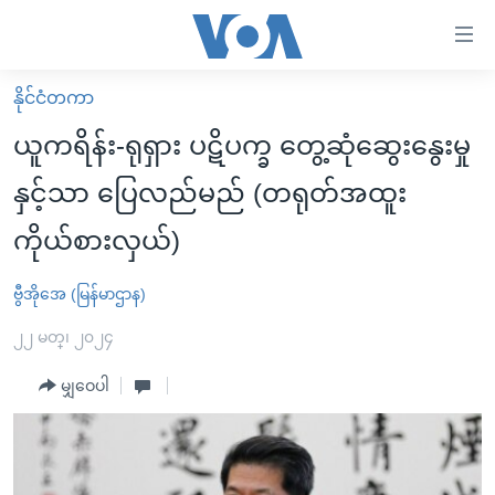
သုံး
ရ
လွယ်ကူ
နိုင်ငံတကာ
မူလစာမျက်နှာ
စေ
ယူကရိန်း-ရုရှား ပဋိပက္ခ တွေ့ဆုံဆွေးနွေးမှု
မြန်မာ
သည့်
နှင့်သာ ပြေလည်မည် (တရုတ်အထူး
ကမ္ဘာ့သတင်းများ
Link
ကိုယ်စားလှယ်)
ဗွီဒီယို
နိုင်ငံတကာ
များ
သတင်းလွတ်လပ်ခွင့်
အမေရိကန်
ပင်မ
ဗွီအိုအေ (မြန်မာဌာန)
ရပ်ဝန်းတခု လမ်းတခု အလွန်
တရုတ်
အကြောင်းအရာ
၂၂ မတ္၊ ၂၀၂၄
သို့
အင်္ဂလိပ်စာလေ့လာမယ်
အစ္စရေး-ပါလက်စတိုင်း
ကျော်
မျှဝေပါ
အပတ်စဉ်ကဏ္ဍများ
အမေရိကန်သုံးအီဒီယံ
ကြည့်
ရေဒီယိုနှင့်ရုပ်သံ အချက်အလက်များ
မကြေးမုံရဲ့ အင်္ဂလိပ်စာ
ရေဒီယို
ရန်
ပင်မ
ရေဒီယို/တီဗွီအစီအစဉ်
ရုပ်ရှင်ထဲက အင်္ဂလိပ်စာ
တီဗွီ