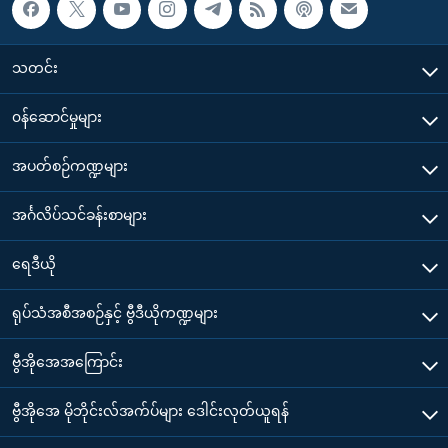
သတင်း
၀န်ဆောင်မှုများ
အပတ်စဉ်ကဏ္ဍများ
အင်္ဂလိပ်သင်ခန်းစာများ
ရေဒီယို
ရုပ်သံအစီအစဉ်နှင့် ဗွီဒီယိုကဏ္ဍများ
ဗွီအိုအေအကြောင်း
ဗွီအိုအေ မိုဘိုင်းလ်အက်ပ်များ ဒေါင်းလုတ်ယူရန်