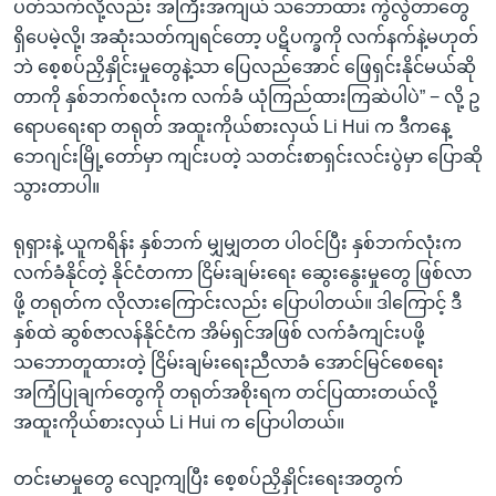
ပတ်သက်လို့လည်း အကြီးအကျယ် သဘောထား ကွဲလွဲတာတွေ
ရှိပေမဲ့လို့၊ အဆုံးသတ်ကျရင်တော့ ပဋိပက္ခကို လက်နက်နဲ့မဟုတ်
ဘဲ စေ့စပ်ညှိနှိုင်းမှုတွေနဲ့သာ ပြေလည်အောင် ဖြေရှင်းနိုင်မယ်ဆို
တာကို နှစ်ဘက်စလုံးက လက်ခံ ယုံကြည်ထားကြဆဲပါပဲ” − လို့ ဥ
ရောပရေးရာ တရုတ် အထူးကိုယ်စားလှယ် Li Hui က ဒီကနေ့
ဘေဂျင်းမြို့တော်မှာ ကျင်းပတဲ့ သတင်းစာရှင်းလင်းပွဲမှာ ပြောဆို
သွားတာပါ။
ရုရှားနဲ့ ယူကရိန်း နှစ်ဘက် မျှမျှတတ ပါဝင်ပြီး နှစ်ဘက်လုံးက
လက်ခံနိုင်တဲ့ နိုင်ငံတကာ ငြိမ်းချမ်းရေး ဆွေးနွေးမှုတွေ ဖြစ်လာ
ဖို့ တရုတ်က လိုလားကြောင်းလည်း ပြောပါတယ်။ ဒါကြောင့် ဒီ
နှစ်ထဲ ဆွစ်ဇာလန်နိုင်ငံက အိမ်ရှင်အဖြစ် လက်ခံကျင်းပဖို့
သဘောတူထားတဲ့ ငြိမ်းချမ်းရေးညီလာခံ အောင်မြင်စေရေး
အကြံပြုချက်တွေကို တရုတ်အစိုးရက တင်ပြထားတယ်လို့
အထူးကိုယ်စားလှယ် Li Hui က ပြောပါတယ်။
တင်းမာမှုတွေ လျော့ကျပြီး စေ့စပ်ညှိနှိုင်းရေးအတွက်