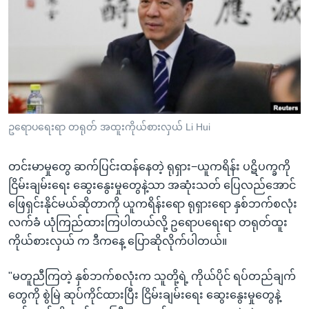
အ
သုတပဒေသာ အင်္ဂလိပ်စာ
ညွန်း
Learning English
စာမျက်နှာ
သို့
ဗွီအိုအေ လူမှုကွန်ယက်များ
ကျော်
ကြည့်
ရန်
ဘာသာစကားများ
ဥရောပရေးရာ တရုတ် အထူးကိုယ်စားလှယ် Li Hui
ရှာဖွေ
ရန်
တင်းမာမှုတွေ ဆက်ပြင်းထန်နေတဲ့ ရုရှား−ယူကရိန်း ပဋိပက္ခကို
နေရာ
ငြိမ်းချမ်းရေး ဆွေးနွေးမှုတွေနဲ့သာ အဆုံးသတ် ပြေလည်အောင်
သို့
ဖြေရှင်းနိုင်မယ်ဆိုတာကို ယူကရိန်းရော ရုရှားရော နှစ်ဘက်စလုံး
ကျော်
လက်ခံ ယုံကြည်ထားကြပါတယ်လို့ ဥရောပရေးရာ တရုတ်ထူး
ရန်
ကိုယ်စားလှယ် က ဒီကနေ့ ပြောဆိုလိုက်ပါတယ်။
"မတူညီကြတဲ့ နှစ်ဘက်စလုံးက သူတို့ရဲ့ ကိုယ်ပိုင် ရပ်တည်ချက်
တွေကို စွဲမြဲ ဆုပ်ကိုင်ထားပြီး ငြိမ်းချမ်းရေး ဆွေးနွေးမှုတွေနဲ့