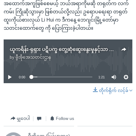
အထောက်အကူဖြစ်စေမယ့် ဘယ်အရာကိုမဆို တရုတ်က လက်
ကမ်း ကြိုဆိုသွားမှာ ဖြစ်တယ်လို့လည်း ဥရောပရေးရာ တရုတ်
ထူးကိုယ်စားလှယ် Li Hui က ဒီကနေ့ ဘေဂျင်းမြို့တော်မှာ
သတင်းထောက်တွေ ကို ပြောကြားခဲ့ပါတယ်။
ယူကရိန်း-ရုရှား ပဋိပက္ခ တွေ့ဆုံဆွေးနွေးမှုနှင့်သာ ပြေလည်မည် (တရုတ်အထူးကိုယ်စားလှယ်)
by
ဗွီအိုအေသတင်းဌာန
No media source currently available
0:00
1:21
တိုက်ရိုက် လင့်ခ်
မျှဝေပါ
Follow us